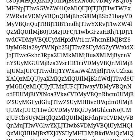
cSUyMHQlQzMlQUIlMjBsYXNodCVDMyVBQiUy
MHNpJTIwSGVsZW4lQzMlQUJ0JTJDJTIwTWFx
ZWRvbiVDMyVBQnQlMjBhcG8lMjBSb21hayVD
MyVBQnQuJTBBJTBBTmdhJTIwYXRvJTIwZW4l
QzMlQUIlMjB0JUMzJUFCJTIwbGFzaHRhJTJDJTI
wdCVDMyVBQiUyMHpidWt1cnVhcmElMjBtZS
UyMGRla29yYWNpb25lJTIwZSUyMGZyYWt0dX
JhJTIwcGxhc3Rpa2UlMkMlMjBuaXMlMjBycnV
nYSUyMGUlMjBza3VscHR1ciVDMyVBQnMlMjB
uJUMzJUFCJTIwdHJ1YWxsaW4lMjBlJTIwU2hxa
XAlQzMlQUJyaXMlQzMlQUIlMjBkdWtlJTIwdSU
yMGIlQzMlQUJyJUMzJUFCJTIwayVDMyVBQnN
odHUlMjBiYXNoa3VkaCVDMyVBQnRhcmUlMjB
tZSUyMGFydGluJTIwZSUyMHBvcHVqdmUlMjB
tJUMzJUFCJTIwdCVDMyVBQiUyMGhlcnNoJUM
zJUFCbSUyMHQlQzMlQUIlMjBFdnJvcCVDMyVB
QnMuJTIwVGlwYXJlJTIwbSVDMyVBQiUyMHQl
QzMlQUIlMjBxYXJ0YSUyMHUlMjBkdWslQzMlQ