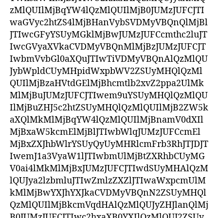
zMlQUIlMjBqYW4lQzMlQUIlMjB0JUMzJUFCJTI
waGVyc2htZS4lMjBHanVybSVDMyVBQnQlMjBl
JTIwcGFyYSUyMGklMjBwJUMzJUFCcmthc2luJT
IwcGVyaXVkaCVDMyVBQnMlMjBzJUMzJUFCJT
IwbmVvbGl0aXQuJTIwTiVDMyVBQnAlQzMlQU
JybWpldCUyMHpidWxpbWV2ZSUyMHQlQzMl
QUIlMjBzaHVtdGElMjBhcmtlb2xvZ2ppa2UlMk
MlMjBuJUMzJUFCJTIwem9uYSUyMHQlQzMlQU
IlMjBuZHJ5c2htZSUyMHQlQzMlQUIlMjB2ZW5k
aXQlMkMlMjBqYW4lQzMlQUIlMjBnamV0dXIl
MjBxaW5kcmElMjBlJTIwbWlqJUMzJUFCcmEl
MjBxZXJhbWlrYSUyQyUyMHRlcmFrb3RhJTJDJT
IwemJ1a3VyaW1lJTIwbmUlMjBtZXRhbCUyMG
V0ai4lMkMlMjBxJUMzJUFCJTIwdSUyMHAlQzM
lQUJya2lzbmluJTIwZmlzZXZlJTIwaWxpcmUlM
kMlMjBwYXJhYXJkaCVDMyVBQnN2ZSUyMHQl
QzMlQUIlMjBkcmVqdHAlQzMlQUJyZHJlanQlMj
B0JUMzJUFCJTIwc2hxaXB0YXIlQzMlQUJ2ZSUy