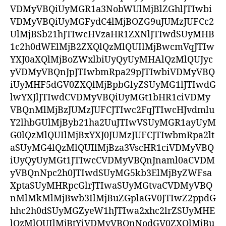
VDMyVBQiUyMGR1a3NobWUlMjBlZGhlJTIwbi
VDMyVBQiUyMGFydC4lMjBOZG9uJUMzJUFCc2
UlMjBSb21hJTIwcHVzaHR1ZXNlJTIwdSUyMHB
1c2h0dWElMjB2ZXQlQzMlQUIlMjBwcmVqJTIw
YXJ0aXQlMjBoZWxlbiUyQyUyMHAlQzMlQUJyc
yVDMyVBQnJpJTIwbmRpa29pJTIwbiVDMyVBQ
iUyMHF5dGV0ZXQlMjBpbGlyZSUyMG1lJTIwdG
lwYXJlJTIwdCVDMyVBQiUyMGt1bHR1ciVDMy
VBQnMlMjBzJUMzJUFCJTIwc2FqJTIwcHJvdmlu
Y2lhbGUlMjByb21ha2UuJTIwVSUyMGR1ayUyM
G0lQzMlQUIlMjBxYXJ0JUMzJUFCJTIwbmRpa2lt
aSUyMG4lQzMlQUIlMjBza3VscHR1ciVDMyVBQ
iUyQyUyMGt1JTIwcCVDMyVBQnJnaml0aCVDM
yVBQnNpc2h0JTIwdSUyMG5kb3ElMjByZWFsa
XptaSUyMHRpcGlrJTIwaSUyMGtvaCVDMyVBQ
nMlMkMlMjBwb3IlMjBuZGplaGV0JTIwZ2ppdG
hhc2h0dSUyMGZyeW1hJTIwa2xhc2lrZSUyMHE
lQzMlQUIlMjBtYiVDMyVBQnNodGV0ZXQlMjBu