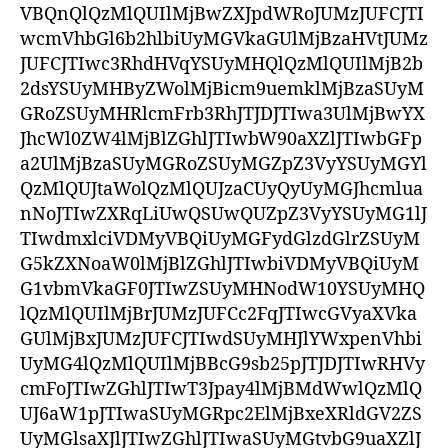
VBQnQlQzMlQUIlMjBwZXJpdWRoJUMzJUFCJTI
wcmVhbGl6b2hlbiUyMGVkaGUlMjBzaHVtJUMz
JUFCJTIwc3RhdHVqYSUyMHQlQzMlQUIlMjB2b
2dsYSUyMHByZWolMjBicm9uemklMjBzaSUyM
GRoZSUyMHRlcmFrb3RhJTJDJTIwa3UlMjBwYX
JhcWl0ZW4lMjBlZGhlJTIwbW90aXZlJTIwbGFp
a2UlMjBzaSUyMGRoZSUyMGZpZ3VyYSUyMGYl
QzMlQUJtaWolQzMlQUJzaCUyQyUyMGJhcmlua
nNoJTIwZXRqLiUwQSUwQUZpZ3VyYSUyMG1lJ
TIwdmxlciVDMyVBQiUyMGFydGlzdGlrZSUyM
G5kZXNoaW0lMjBlZGhlJTIwbiVDMyVBQiUyM
G1vbmVkaGF0JTIwZSUyMHNodW10YSUyMHQ
lQzMlQUIlMjBrJUMzJUFCc2FqJTIwcGVyaXVka
GUlMjBxJUMzJUFCJTIwdSUyMHJlYWxpenVhbi
UyMG4lQzMlQUIlMjBBcG9sb25pJTJDJTIwRHVy
cmFoJTIwZGhlJTIwT3Jpay4lMjBMdWwlQzMlQ
UJ6aW1pJTIwaSUyMGRpc2ElMjBxeXRldGV2ZS
UyMGlsaXJlJTIwZGhlJTIwaSUyMGtvbG9uaXZlJ