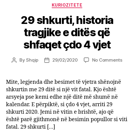
Categories
KURIOZITETE
29 shkurti, historia
tragjike e ditës që
shfaqet çdo 4 vjet
on
By
Shqip
29/02/2020
No Comments
Post
Post
29
author
date
shkurt
histor
Mite, legjenda dhe besimet të vjetra shënojnë
tragj
shkurtin me 29 ditë si një vit fatal. Kjo është
e
arsyeja pse kemi edhe një ditë më shumë në
ditës
kalendar. E përpiktë, si çdo 4 vjet, arriti 29
që
shkurti 2020. Jemi në vitin e brishtë, ajo që
shfaq
është parë gjithmonë në besimin popullor si viti
çdo
4
fatal. 29 shkurti […]
vjet