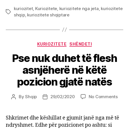
kuriozitet
,
Kuriozitete
,
kuriozitete nga jeta
,
kuriozitete
Tags
shqip
,
kuriozitete shqiptare
Categories
KURIOZITETE
SHËNDETI
Pse nuk duhet të flesh
asnjëherë në këtë
pozicion gjatë natës
on
By
Shqip
29/02/2020
No Comments
Post
Post
Pse
author
date
nuk
duhe
Shkrimet dhe këshillat e gjumit janë nga më të
të
ndryshmet. Edhe për pozicionet po ashtu: si
flesh