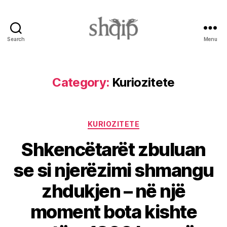
Search
Menu
Shqip.info
Category:
Kuriozitete
Categories
KURIOZITETE
Shkencëtarët zbuluan
se si njerëzimi shmangu
zhdukjen – në një
moment bota kishte