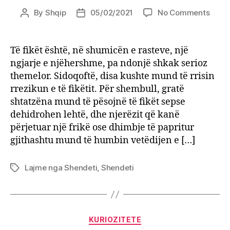
on
By
Shqip
05/02/2021
No Comments
Post
Post
Ja
author
date
çfarë
të
Të fikët është, në shumicën e rasteve, një
bëni
ngjarje e njëhershme, pa ndonjë shkak serioz
nëse
themelor. Sidoqoftë, disa kushte mund të rrisin
dikujt
rrezikun e të fikëtit. Për shembull, gratë
pran
shtatzëna mund të pësojnë të fikët sepse
teje
dehidrohen lehtë, dhe njerëzit që kanë
i
bie
përjetuar një frikë ose dhimbje të papritur
të
gjithashtu mund të humbin vetëdijen e […]
fikët!
Lajme nga Shendeti
,
Shendeti
Tags
Categories
KURIOZITETE