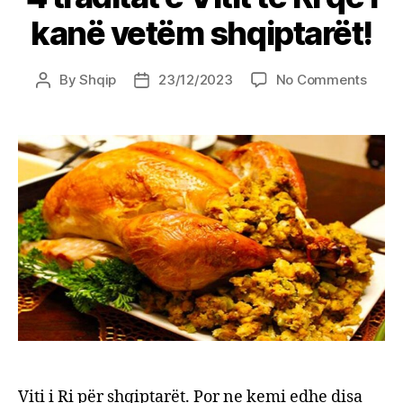
kanë vetëm shqiptarët!
on
By
Shqip
23/12/2023
No Comments
Post
Post
4
author
date
tradit
e
Vitit
të
Ri
që
i
kanë
vetë
shqip
Viti i Ri për shqiptarët. Por ne kemi edhe disa