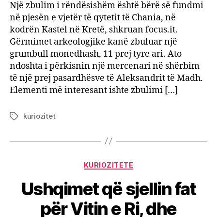
Një zbulim i rëndësishëm është bërë së fundmi
në pjesën e vjetër të qytetit të Chania, në
kodrën Kastel në Kretë, shkruan focus.it.
Gërmimet arkeologjike kanë zbuluar një
grumbull monedhash, 11 prej tyre ari. Ato
ndoshta i përkisnin një mercenari në shërbim
të një prej pasardhësve të Aleksandrit të Madh.
Elementi më interesant ishte zbulimi […]
kuriozitet
Tags
Categories
KURIOZITETE
Ushqimet që sjellin fat
për Vitin e Ri, dhe