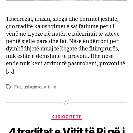
Thjerrëzat, rrushi, shega dhe perimet jeshile,
çdo traditë ka ushqimet e saj fatlume për t’i
vënë në tryezë në natën e ndërrimit të viteve
për të sjellë para dhe fat. Nëse ëndërroni për
dymbëdhjetë muaj të begatë dhe fitimprurës,
nuk është e dëmshme të provoni. Dhe nëse
ende nuk keni arritur të pasuroheni, provoni të
[…]
Fat
,
ushqime
,
viti i ri
Tags
Categories
KURIOZITETE
4 traditat e Vitit të Ri që i