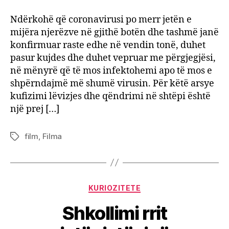
filma
për
Ndërkohë që coronavirusi po merr jetën e
mbije
mijëra njerëzve në gjithë botën dhe tashmë janë
dhe
konfirmuar raste edhe në vendin tonë, duhet
optim
pasur kujdes dhe duhet vepruar me përgjegjësi,
që
në mënyrë që të mos infektohemi apo të mos e
janë
shpërndajmë më shumë virusin. Për këtë arsye
ideal
për
kufizimi lëvizjes dhe qëndrimi në shtëpi është
këtë
një prej […]
periu
film
,
Filma
Tags
Categories
KURIOZITETE
Shkollimi rrit