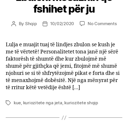
fshihet për ju
on
By
Shqip
10/02/2020
No Comments
Post
Post
Do
author
date
të
mbet
Lulja e muajit tuaj të lindjes zbulon se kush je
të
me të vërtetë! Personalitetet tona janë një sërë
‘mahni
faktorësh të shumtë dhe kur zbulojmë më
zgjid
shumë për gjithçka që jemi, fitojmë më shumë
lulen
njohuri se si të shfrytëzojmë pikat e forta dhe si
me
të menaxhojmë dobësitë. Një nga mënyrat për
muaji
e
të rritur këtë vetëdije është […]
lindje
dhe
kue
,
kuriozitete nga jeta
,
kuriozitete shqip
Tags
zbulo
mesa
që
fshih