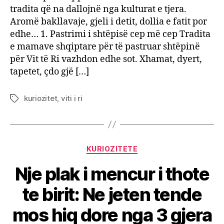
tradita që na dallojnë nga kulturat e tjera.
Aromë bakllavaje, gjeli i detit, dollia e fatit por
edhe… 1. Pastrimi i shtëpisë cep më cep Tradita
e mamave shqiptare për të pastruar shtëpinë
për Vit të Ri vazhdon edhe sot. Xhamat, dyert,
tapetet, çdo gjë […]
kuriozitet
,
viti i ri
Tags
Categories
KURIOZITETE
Nje plak i mencur i thote
te birit: Ne jeten tende
mos hiq dore nga 3 gjera