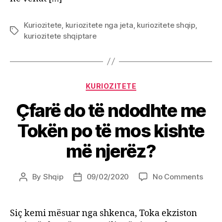
Kuriozitete
,
kuriozitete nga jeta
,
kuriozitete shqip
,
Tags
kuriozitete shqiptare
Categories
KURIOZITETE
Çfarë do të ndodhte me
Tokën po të mos kishte
më njerëz?
on
By
Shqip
09/02/2020
No Comments
Post
Post
Çfar
author
date
do
të
Siç kemi mësuar nga shkenca, Toka ekziston
ndod