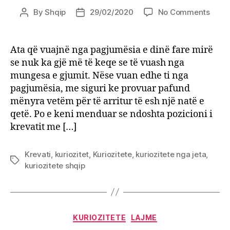
on
By
Shqip
29/02/2020
No Comments
Post
Post
Shtra
author
date
nuk
duhe
Ata që vuajnë nga pagjumësia e dinë fare mirë
të
se nuk ka gjë më të keqe se të vuash nga
jetë
mungesa e gjumit. Nëse vuan edhe ti nga
kurrë
pagjumësia, me siguri ke provuar pafund
me
mënyra vetëm për të arritur të esh një natë e
kokë
qetë. Po e keni menduar se ndoshta pozicioni i
nga
dera,
krevatit me […]
ja
pse
Krevati
,
kuriozitet
,
Kuriozitete
,
kuriozitete nga jeta
,
Tags
kuriozitete shqip
Categories
KURIOZITETE
LAJME