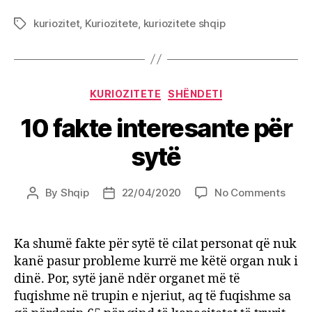
kuriozitet
,
Kuriozitete
,
kuriozitete shqip
Tags
Categories
KURIOZITETE
SHËNDETI
10 fakte interesante për
sytë
on
By
Shqip
22/04/2020
No Comments
Post
Post
10
author
date
fakte
inter
Ka shumë fakte për sytë të cilat personat që nuk
për
kanë pasur probleme kurrë me këtë organ nuk i
sytë
dinë. Por, sytë janë ndër organet më të
fuqishme në trupin e njeriut, aq të fuqishme sa