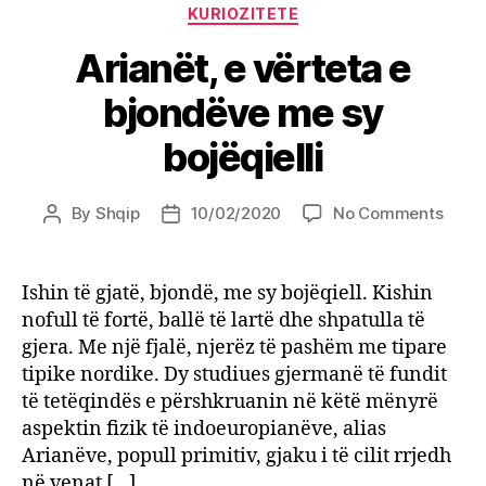
Categories
për
KURIOZITETE
ju
Arianët, e vërteta e
bjondëve me sy
bojëqielli
on
By
Shqip
10/02/2020
No Comments
Post
Post
Arian
author
date
e
vërte
Ishin të gjatë, bjondë, me sy bojëqiell. Kishin
e
nofull të fortë, ballë të lartë dhe shpatulla të
bjon
gjera. Me një fjalë, njerëz të pashëm me tipare
me
tipike nordike. Dy studiues gjermanë të fundit
sy
të tetëqindës e përshkruanin në këtë mënyrë
bojëqi
aspektin fizik të indoeuropianëve, alias
Arianëve, popull primitiv, gjaku i të cilit rrjedh
në venat […]