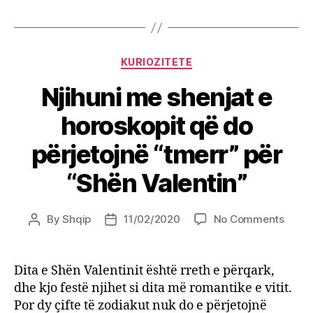
Categories
KURIOZITETE
Njihuni me shenjat e
horoskopit që do
përjetojnë “tmerr” për
“Shën Valentin”
on
By
Shqip
11/02/2020
No Comments
Post
Post
Njihun
author
date
me
shenj
Dita e Shën Valentinit është rreth e përqark,
e
dhe kjo festë njihet si dita më romantike e vitit.
horos
Por dy çifte të zodiakut nuk do e përjetojnë
që