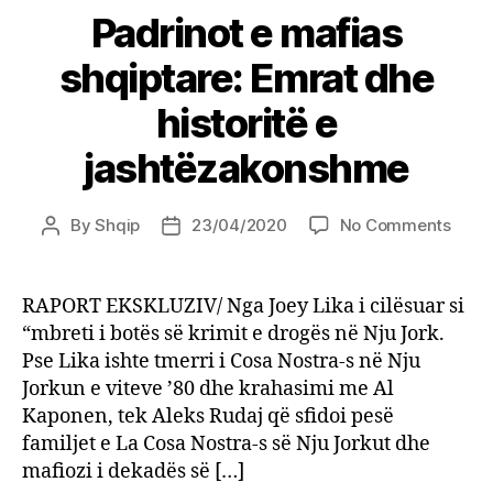
Padrinot e mafias
shqiptare: Emrat dhe
historitë e
jashtëzakonshme
on
By
Shqip
23/04/2020
No Comments
Post
Post
Padri
author
date
e
mafi
RAPORT EKSKLUZIV/ Nga Joey Lika i cilësuar si
shqip
“mbreti i botës së krimit e drogës në Nju Jork.
Emra
Pse Lika ishte tmerri i Cosa Nostra-s në Nju
dhe
Jorkun e viteve ’80 dhe krahasimi me Al
histor
Kaponen, tek Aleks Rudaj që sfidoi pesë
e
familjet e La Cosa Nostra-s së Nju Jorkut dhe
jash
mafiozi i dekadës së […]