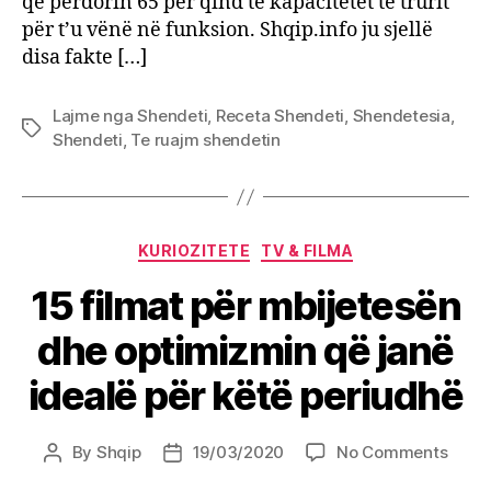
që përdorin 65 për qind të kapacitetet të trurit
për t’u vënë në funksion. Shqip.info ju sjellë
disa fakte […]
Lajme nga Shendeti
,
Receta Shendeti
,
Shendetesia
,
Tags
Shendeti
,
Te ruajm shendetin
Categories
KURIOZITETE
TV & FILMA
15 filmat për mbijetesën
dhe optimizmin që janë
idealë për këtë periudhë
on
By
Shqip
19/03/2020
No Comments
Post
Post
15
author
date