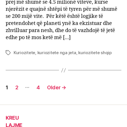
prej më shumë se 4.5 milionë viteve, kurse
me
njerëzit e quajnë shtëpi të tyren për më shumë
Tokë
se 200 mijë vite. Për këtë është logjike të
po
pretendohet që planeti ynë ka ekzistuar dhe
të
zhvilluar para nesh, dhe do të vazhdojë të jetë
mos
kisht
edhe po të mos ketë më […]
më
njerë
Kuriozitete
,
kuriozitete nga jeta
,
kuriozitete shqip
Tags
Posts
…
1
2
4
Older
→
pagination
KREU
LAJME