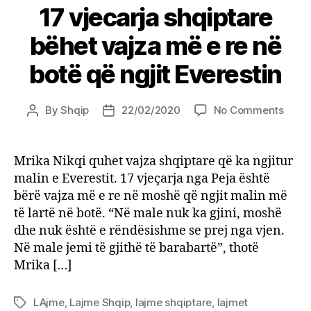
17 vjecarja shqiptare
bëhet vajza më e re në
botë që ngjit Everestin
on
By
Shqip
22/02/2020
No Comments
Post
Post
17
author
date
vjeca
shqip
Mrika Nikqi quhet vajza shqiptare që ka ngjitur
bëhe
malin e Everestit. 17 vjeçarja nga Peja është
vajza
bërë vajza më e re në moshë që ngjit malin më
më
të lartë në botë. “Në male nuk ka gjini, moshë
e
dhe nuk është e rëndësishme se prej nga vjen.
re
Në male jemi të gjithë të barabartë”, thotë
në
botë
Mrika […]
që
ngjit
LAjme
,
Lajme Shqip
,
lajme shqiptare
,
lajmet
Tags
Evere