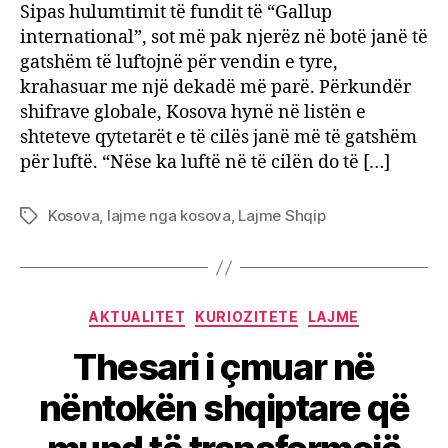
Sipas hulumtimit të fundit të “Gallup
international”, sot më pak njerëz në botë janë të
gatshëm të luftojnë për vendin e tyre,
krahasuar me një dekadë më parë. Përkundër
shifrave globale, Kosova hynë në listën e
shteteve qytetarët e të cilës janë më të gatshëm
për luftë. “Nëse ka luftë në të cilën do të […]
Kosova
,
lajme nga kosova
,
Lajme Shqip
Tags
Categories
AKTUALITET
KURIOZITETE
LAJME
Thesari i çmuar në
nëntokën shqiptare që