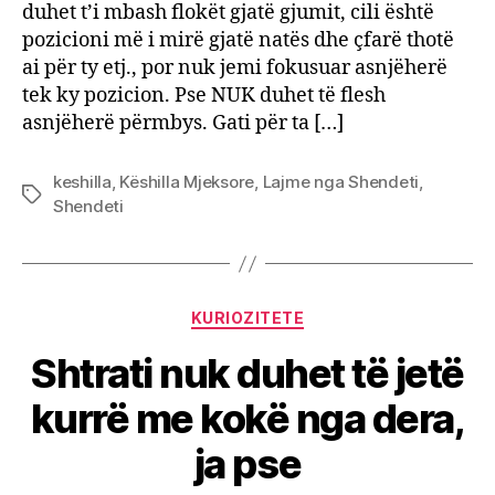
duhet t’i mbash flokët gjatë gjumit, cili është
asnjë
pozicioni më i mirë gjatë natës dhe çfarë thotë
në
ai për ty etj., por nuk jemi fokusuar asnjëherë
këtë
tek ky pozicion. Pse NUK duhet të flesh
pozic
gjatë
asnjëherë përmbys. Gati për ta […]
natës
keshilla
,
Këshilla Mjeksore
,
Lajme nga Shendeti
,
Tags
Shendeti
Categories
KURIOZITETE
Shtrati nuk duhet të jetë
kurrë me kokë nga dera,
ja pse