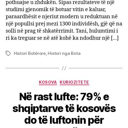
pothuajse u zhdukën. Sipas rezultateve të një
studimi gjenomik të botuar vitin e kaluar,
paraardhësit e njeriut modern u reduktuan në
një popullsi prej mezi 1300 individësh, gjë që na
solli në prag të shkatërrimit. Tani, hulumtimi i
ri ka treguar se në atë kohë ka ndodhur një […]
Histori Botërore
,
Histori nga Bota
Tags
Categories
KOSOVA
KURIOZITETE
Në rast lufte: 79% e
shqiptarve të kosovës
do të luftonin për