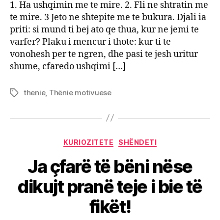
1. Ha ushqimin me te mire. 2. Fli ne shtratin me
te mire. 3 Jeto ne shtepite me te bukura. Djali ia
priti: si mund ti bej ato qe thua, kur ne jemi te
varfer? Plaku i mencur i thote: kur ti te
vonohesh per te ngren, dhe pasi te jesh uritur
shume, cfaredo ushqimi […]
thenie
,
Thënie motivuese
Tags
Categories
KURIOZITETE
SHËNDETI
Ja çfarë të bëni nëse
dikujt pranë teje i bie të
fikët!