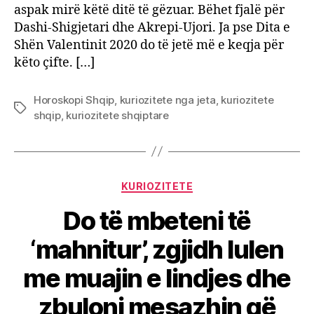
aspak mirë këtë ditë të gëzuar. Bëhet fjalë për
do
Dashi-Shigjetari dhe Akrepi-Ujori. Ja pse Dita e
përje
Shën Valentinit 2020 do të jetë më e keqja për
“tmer
për
këto çifte. […]
“Shën
Valen
Horoskopi Shqip
,
kuriozitete nga jeta
,
kuriozitete
Tags
shqip
,
kuriozitete shqiptare
Categories
KURIOZITETE
Do të mbeteni të
‘mahnitur’, zgjidh lulen
me muajin e lindjes dhe
zbuloni mesazhin që