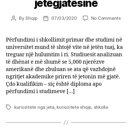
jetëgjatësinë
on
By
Shqip
07/03/2020
No Comments
Post
Post
Shkol
author
date
rrit
jetëg
Përfundimi i shkollimit primar dhe studimi në
universitet mund të shtojë vite në jetën tuaj, ka
treguar një hulumtim i ri. Studiuesit analizuan
të dhënat e më shumë se 5,000 njerëzve
amerikanë dhe zbuluan se ata që vazhdojnë
ngritjet akademike priren të jetonin më gjatë.
Çdo kualifikim – siç është diploma apo
përfundimi i studimeve […]
kuriozitete nga jeta
,
kuriozitete shqip
,
shkolla
Tags