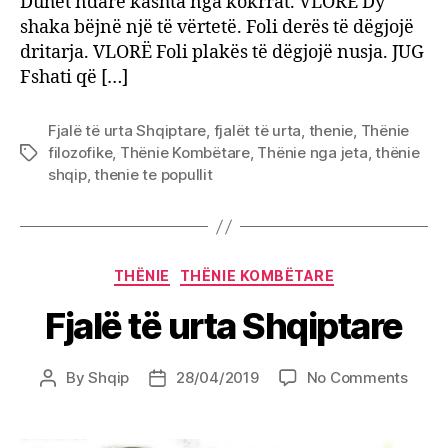
Duhet ndarë kashta nga kokrrat. VLORË Dy
shaka bëjnë një të vërtetë. Foli derës të dëgjojë
dritarja. VLORË Foli plakës të dëgjojë nusja. JUG
Fshati që […]
Fjalë të urta Shqiptare
,
fjalët të urta
,
thenie
,
Thënie
filozofike
,
Thënie Kombëtare
,
Thënie nga jeta
,
thënie
Tags
shqip
,
thenie te popullit
Categories
THËNIE
THËNIE KOMBËTARE
Fjalë të urta Shqiptare
on
By
Shqip
28/04/2019
No Comments
Post
Post
Fjalë
author
date
të
urta