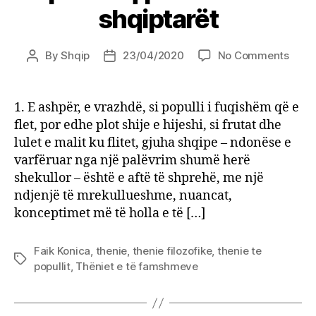
shqiptarët
on
By
Shqip
23/04/2020
No Comments
Post
Post
100
author
date
thëni
më
1. E ashpër, e vrazhdë, si populli i fuqishëm që e
të
flet, por edhe plot shije e hijeshi, si frutat dhe
buku
lulet e malit ku flitet, gjuha shqipe – ndonëse e
të
varfëruar nga një palëvrim shumë herë
Faik
shekullor – është e aftë të shprehë, me një
Koni
ndjenjë të mrekullueshme, nuancat,
për
Shqip
konceptimet më të holla e të […]
dhe
shqip
Faik Konica
,
thenie
,
thenie filozofike
,
thenie te
Tags
popullit
,
Thëniet e të famshmeve