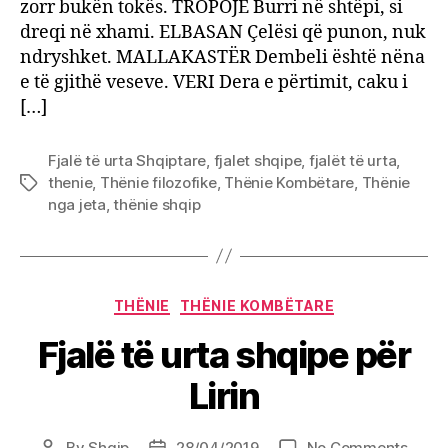
zorr bukën tokës. TROPOJË Burri në shtëpi, si
dreqi në xhami. ELBASAN Çelësi që punon, nuk
ndryshket. MALLAKASTËR Dembeli është nëna
e të gjithë veseve. VERI Dera e përtimit, caku i
[…]
Fjalë të urta Shqiptare
,
fjalet shqipe
,
fjalët të urta
,
thenie
,
Thënie filozofike
,
Thënie Kombëtare
,
Thënie
Tags
nga jeta
,
thënie shqip
Categories
THËNIE
THËNIE KOMBËTARE
Fjalë të urta shqipe për
Lirin
on
By
Shqip
28/04/2019
No Comments