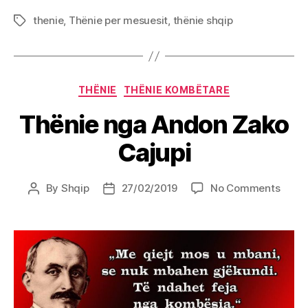
thenie
,
Thënie per mesuesit
,
thënie shqip
Tags
Categories
THËNIE
THËNIE KOMBËTARE
Thënie nga Andon Zako
Cajupi
on
By
Shqip
27/02/2019
No Comments
Post
Post
Thëni
author
date
nga
Ando
Zako
Cajup