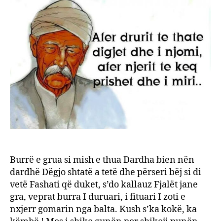
Shqip
Burrë e grua si mish e thua Dardha bien nën
dardhë Dëgjo shtatë a tetë dhe përseri bëj si di
vetë Fashati që duket, s’do kallauz Fjalët jane
gra, veprat burra I duruari, i fituari I zoti e
nxjerr gomarin nga balta. Kush s’ka kokë, ka