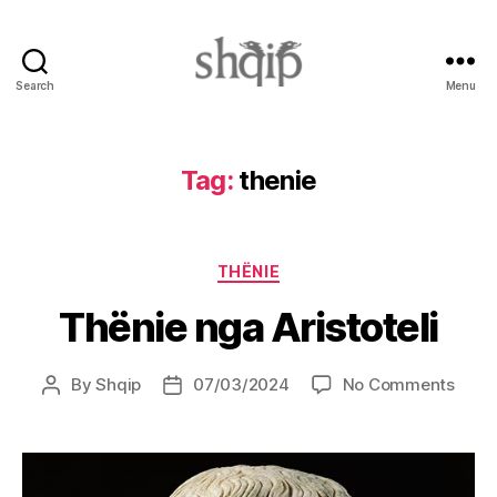
Search
Menu
Shqip.info
Tag:
thenie
Categories
THËNIE
Thënie nga Aristoteli
on
By
Shqip
07/03/2024
No Comments
Post
Post
Thën
author
date
nga
Aristo