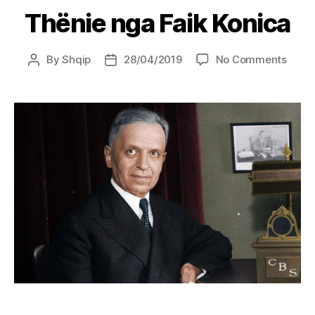
Thënie nga Faik Konica
on
By
Shqip
28/04/2019
No Comments
Post
Post
Thëni
author
date
nga
Faik
Konic