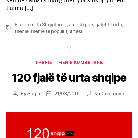
këmbë ! Mos i shiko gunën por shikoji punën
Punën […]
Fjalë të urta Shqiptare
,
fjalet shqipe
,
fjalët të urta
,
Tags
thenie
,
thenie te popullit
,
urtësi
Categories
THËNIE
THËNIE KOMBËTARE
120 fjalë të urta shqipe
on
By
Shqip
21/03/2019
No Comments
Post
Post
120
author
date
fjalë
të
urta
shqip