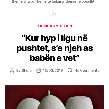
thënie shqip
,
Thënie të bukura
,
thenie te popullit
Categories
THËNIE KOMBËTARE
“Kur hyp i ligu në
pushtet, s’e njeh as
babën e vet”
on
By
Shqip
13/03/2019
No Comments
Post
Post
“Kur
author
date
hyp
i
ligu
në
pusht
s’e