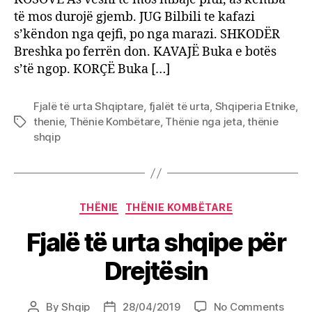
të mos durojë gjemb. JUG Bilbili te kafazi
s’këndon nga qejfi, po nga marazi. SHKODËR
Breshka po ferrën don. KAVAJË Buka e botës
s’të ngop. KORÇË Buka […]
Fjalë të urta Shqiptare
,
fjalët të urta
,
Shqiperia Etnike
,
thenie
,
Thënie Kombëtare
,
Thënie nga jeta
,
thënie
Tags
shqip
Categories
THËNIE
THËNIE KOMBËTARE
Fjalë të urta shqipe për
Drejtësin
on
By
Shqip
28/04/2019
No Comments
Post
Post