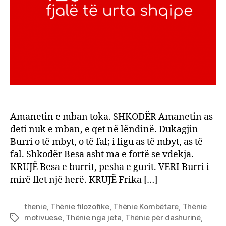
Amanetin e mban toka. SHKODËR Amanetin as
deti nuk e mban, e qet në lëndinë. Dukagjin
Burri o të mbyt, o të fal; i ligu as të mbyt, as të
fal. Shkodër Besa asht ma e fortë se vdekja.
KRUJË Besa e burrit, pesha e gurit. VERI Burri i
mirë flet një herë. KRUJË Frika […]
thenie
,
Thënie filozofike
,
Thënie Kombëtare
,
Thënie
motivuese
,
Thënie nga jeta
,
Thënie për dashurinë
,
Tags