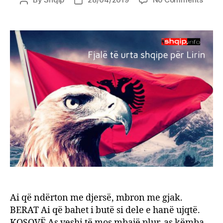
Post
Post
Fjalë
author
date
të
urta
shqip
për
Lirin
Ai që ndërton me djersë, mbron me gjak.
BERAT Ai që bahet i butë si dele e hanë ujqtë.
KOSOVË As veshi të mos mbajë plur, as këmba