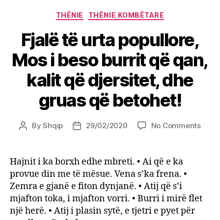
Categories
THËNIE
THËNIE KOMBËTARE
Fjalë të urta popullore,
Mos i beso burrit që qan,
kalit që djersitet, dhe
gruas që betohet!
on
By
Shqip
29/02/2020
No Comments
Post
Post
Fjalë
author
date
të
urta
Hajnit i ka borxh edhe mbreti. • Ai që e ka
popul
provue din me të mësue. Vena s’ka frena. •
Mos
Zemra e gjanë e fiton dynjanë. • Atij që s’i
i
mjafton toka, i mjafton vorri. • Burri i mirë flet
beso
një herë. • Atij i plasin sytë, e tjetri e pyet për
burrit