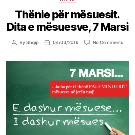
Thënie për mësuesit.
Dita e mësuesve, 7 Marsi
on
By
Shqip
04/03/2019
No Comments
Post
Post
Thën
author
date
për
mësue
Dita
e
mësu
7
Marsi