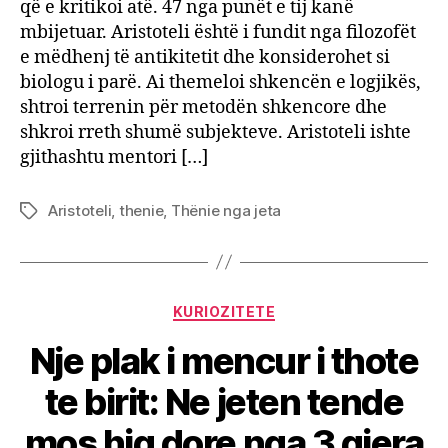
që e kritikoi atë. 47 nga punët e tij kanë
mbijetuar. Aristoteli është i fundit nga filozofët
e mëdhenj të antikitetit dhe konsiderohet si
biologu i parë. Ai themeloi shkencën e logjikës,
shtroi terrenin për metodën shkencore dhe
shkroi rreth shumë subjekteve. Aristoteli ishte
gjithashtu mentori […]
Aristoteli
,
thenie
,
Thënie nga jeta
Tags
Categories
KURIOZITETE
Nje plak i mencur i thote
te birit: Ne jeten tende
mos hiq dore nga 3 gjera