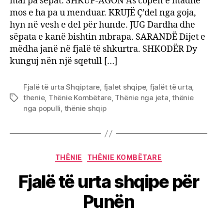
mal pa sepat. SHKUP-AGON As copën e madhe
mos e ha pa u menduar. KRUJË Ç’del nga goja,
hyn në vesh e del për hunde. JUG Dardha dhe
sëpata e kanë bishtin mbrapa. SARANDË Dijet e
mëdha janë në fjalë të shkurtra. SHKODËR Dy
kunguj nën një sqetull […]
Fjalë të urta Shqiptare
,
fjalet shqipe
,
fjalët të urta
,
thenie
,
Thënie Kombëtare
,
Thënie nga jeta
,
thënie
Tags
nga populli
,
thënie shqip
Categories
THËNIE
THËNIE KOMBËTARE
Fjalë të urta shqipe për
Punën