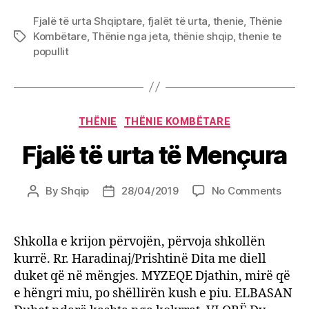
Fjalë të urta Shqiptare
,
fjalët të urta
,
thenie
,
Thënie
Kombëtare
,
Thënie nga jeta
,
thënie shqip
,
thenie te
Tags
popullit
Categories
THËNIE
THËNIE KOMBËTARE
Fjalë të urta të Mençura
on
By
Shqip
28/04/2019
No Comments
Post
Post
Fjalë
author
date
të
urta
Shkolla e krijon përvojën, përvoja shkollën
të
kurrë. Rr. Haradinaj/Prishtinë Dita me diell
Menç
duket që në mëngjes. MYZEQE Djathin, mirë që
e hëngri miu, po shëllirën kush e piu. ELBASAN