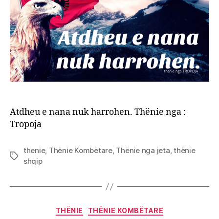
Atdheu e nana nuk harrohen. Thënie nga :
Tropoja
thenie
,
Thënie Kombëtare
,
Thënie nga jeta
,
thënie
Tags
shqip
Categories
THËNIE
THËNIE KOMBËTARE