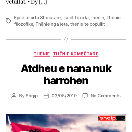
vetullat. • Dy […]
që
qan,
kalit
Fjalë të urta Shqiptare
,
fjalët të urta
,
thenie
,
Thënie
që
Tags
filozofike
,
Thënie nga jeta
,
thenie te popullit
djersi
dhe
grua
që
Categories
betoh
THËNIE
THËNIE KOMBËTARE
Atdheu e nana nuk
harrohen
on
By
Shqip
03/05/2019
No Comments
Post
Post
Atdh
author
date
e
nana
nuk
harro