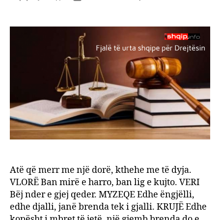
Fjalë
author
date
të
urta
shqip
për
Drejt
Atë që merr me një dorë, kthehe me të dyja.
VLORË Ban mirë e harro, ban lig e kujto. VERI
Bëj nder e gjej qeder. MYZEQE Edhe ëngjëlli,
edhe djalli, janë brenda tek i gjalli. KRUJË Edhe
kopësht i mbret të jetë, një gjemb brenda do e