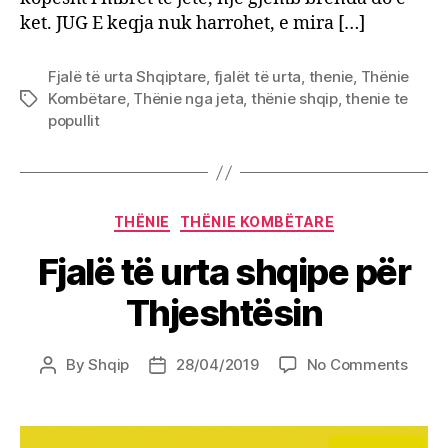
ket. JUG E keqja nuk harrohet, e mira […]
Fjalë të urta Shqiptare
,
fjalët të urta
,
thenie
,
Thënie
Kombëtare
,
Thënie nga jeta
,
thënie shqip
,
thenie te
Tags
popullit
Categories
THËNIE
THËNIE KOMBËTARE
Fjalë të urta shqipe për
Thjeshtësin
on
By
Shqip
28/04/2019
No Comments
Post
Post
Fjalë
author
date
të
urta