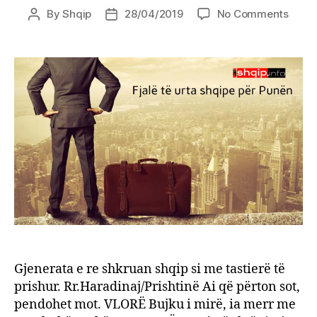
on
By
Shqip
28/04/2019
No Comments
Post
Post
Fjalë
author
date
të
urta
shqip
për
Punë
Gjenerata e re shkruan shqip si me tastierë të
prishur. Rr.Haradinaj/Prishtinë Ai që përton sot,
pendohet mot. VLORË Bujku i mirë, ia merr me