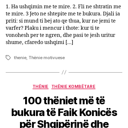
1. Ha ushqimin me te mire. 2. Fli ne shtratin me
te mire. 3 Jeto ne shtepite me te bukura. Djali ia
priti: si mund ti bej ato qe thua, kur ne jemi te
varfer? Plaku i mencur i thote: kur ti te
vonohesh per te ngren, dhe pasi te jesh uritur
shume, cfaredo ushqimi […]
thenie
,
Thënie motivuese
Tags
Categories
THËNIE
THËNIE KOMBËTARE
100 thëniet më të
bukura të Faik Konicës
për Shqipërinë dhe