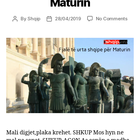
Maturin
on
By
Shqip
28/04/2019
No Comments
Post
Post
Fjalë
author
date
të
urta
shqip
për
Matur
Mali digjet,plaka krehet. SHKUP Mos hyn ne