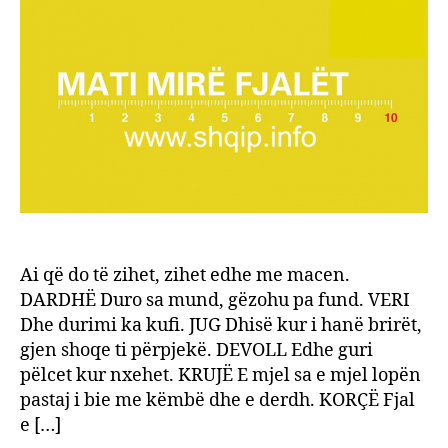
shqip
për
Thjes
Ai që do të zihet, zihet edhe me macen.
DARDHË Duro sa mund, gëzohu pa fund. VERI
Dhe durimi ka kufi. JUG Dhisë kur i hanë brirët,
gjen shoqe ti përpjekë. DEVOLL Edhe guri
pëlcet kur nxehet. KRUJË E mjel sa e mjel lopën
pastaj i bie me këmbë dhe e derdh. KORÇË Fjal
e […]