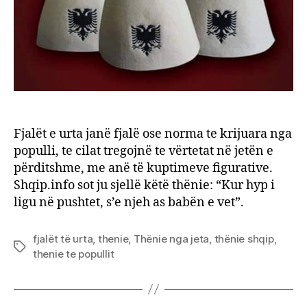
njeh
as
babë
e
vet”
Fjalët e urta janë fjalë ose norma te krijuara nga
populli, te cilat tregojnë te vërtetat në jetën e
përditshme, me anë të kuptimeve figurative.
Shqip.info sot ju sjellë këtë thënie: “Kur hyp i
ligu në pushtet, s’e njeh as babën e vet”.
fjalët të urta
,
thenie
,
Thënie nga jeta
,
thënie shqip
,
Tags
thenie te popullit