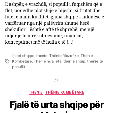
E ashpër, e vrazhdë, si populli i fuqishëm që e
flet, por edhe plot shije e hijeshi, si frutat dhe
lulet e malit ku flitet, gjuha shqipe – ndonëse e
varfëruar nga një palëvrim shumë herë
shekullor – është e aftë të shprehë, me një
ndjenjë të mrekullueshme, nuancat,
konceptimet më të holla e të […]
fjalet shqipe
,
thenie
,
Thënie filozofike
,
Thënie
Kombëtare
,
Thënie nga jeta
,
thënie shqip
,
thenie te
Tags
popullit
Categories
THËNIE
THËNIE KOMBËTARE
Fjalë të urta shqipe për