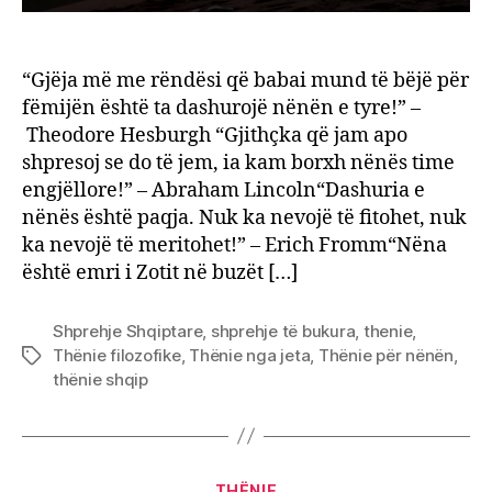
“Gjëja më me rëndësi që babai mund të bëjë për
fëmijën është ta dashurojë nënën e tyre!” –
Theodore Hesburgh “Gjithçka që jam apo
shpresoj se do të jem, ia kam borxh nënës time
engjëllore!” – Abraham Lincoln“Dashuria e
nënës është paqja. Nuk ka nevojë të fitohet, nuk
ka nevojë të meritohet!” – Erich Fromm“Nëna
është emri i Zotit në buzët […]
Shprehje Shqiptare
,
shprehje të bukura
,
thenie
,
Thënie filozofike
,
Thënie nga jeta
,
Thënie për nënën
,
Tags
thënie shqip
Categories
THËNIE