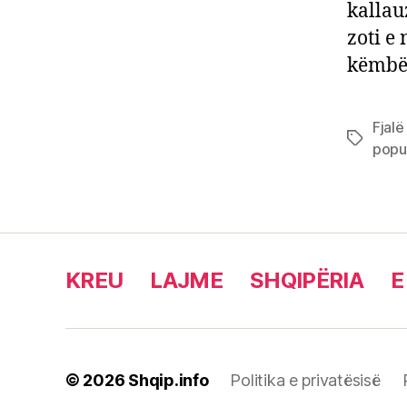
kallauz
zoti e
këmbë 
Fjalë
Tags
popul
KREU
LAJME
SHQIPËRIA
E
© 2026
Shqip.info
Politika e privatësisë