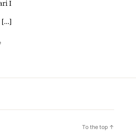
ari I
 […]
e
To the top
↑