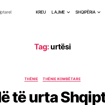
iptare!
KREU
LAJME
SHQIPËRIA
Tag:
urtësi
Categories
THËNIE
THËNIE KOMBËTARE
lë të urta Shqip