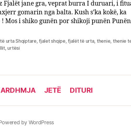
 Fjalët jane gra, veprat burra I duruari, i fitu
 nxjerr gomarin nga balta. Kush s’ka kokë, ka
! Mos i shiko gunën por shikoji punën Punën
 të urta Shqiptare
,
fjalet shqipe
,
fjalët të urta
,
thenie
,
thenie t
lit
,
urtësi
 ARDHMJA
JETË
DITURI
Powered by WordPress