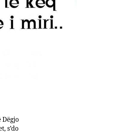
ë Dëgjo
t, s’do