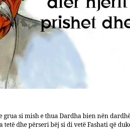
e grua si mish e thua Dardha bien nën dardh
a tetë dhe përseri bëj si di vetë Fashati që duke