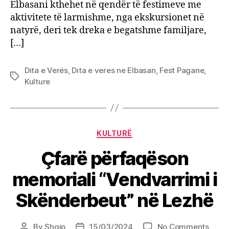
Elbasani kthehet në qendër të festimeve me
aktivitete të larmishme, nga ekskursionet në
natyrë, deri tek dreka e begatshme familjare,
[…]
Dita e Verës
,
Dita e veres ne Elbasan
,
Fest Pagane
,
Tags
Kulture
Categories
KULTURË
Çfarë përfaqëson
memoriali “Vendvarrimi i
Skënderbeut” në Lezhë
on
By
Shqip
15/03/2024
No Comments
Post
Post