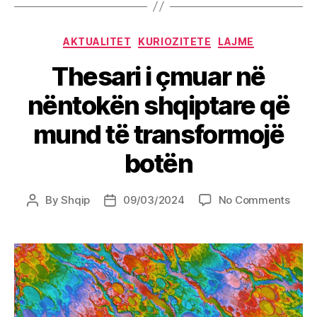
Categories
AKTUALITET
KURIOZITETE
LAJME
Thesari i çmuar në
nëntokën shqiptare që
mund të transformojë
botën
on
By
Shqip
09/03/2024
No Comments
Post
Post
Thesa
author
date
i
çmua
në
nënt
shqip
që