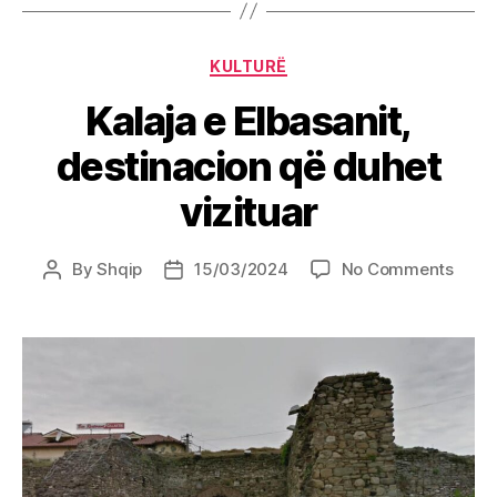
Categories
KULTURË
Kalaja e Elbasanit,
destinacion që duhet
vizituar
on
By
Shqip
15/03/2024
No Comments
Post
Post
Kalaj
author
date
e
Elbas
desti
që
duhe
vizitu