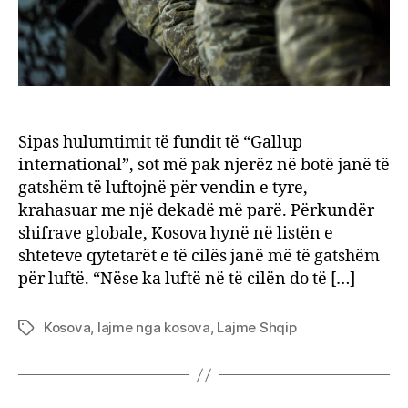
lufto
për
koso
Sipas hulumtimit të fundit të “Gallup
international”, sot më pak njerëz në botë janë të
gatshëm të luftojnë për vendin e tyre,
krahasuar me një dekadë më parë. Përkundër
shifrave globale, Kosova hynë në listën e
shteteve qytetarët e të cilës janë më të gatshëm
për luftë. “Nëse ka luftë në të cilën do të […]
Kosova
,
lajme nga kosova
,
Lajme Shqip
Tags