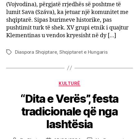
(Vojvodina), përgjatë rrjedhës së poshtme të
lumit Sava (Száva), ka jetuar një komunitet me
shqiptarë. Sipas burimeve historike, pas
pushtimit turk të shek. XV grupi etnik i quajtur
Klementinas u vendos kryesisht në dy […]
Diaspora Shqiptare
,
Shqiptaret e Hungaris
Tags
Categories
KULTURË
“Dita e Verës”, festa
tradicionale që nga
lashtësia