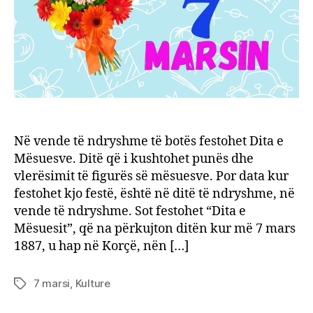
mësu
dhe
histor
e
saj
Në vende të ndryshme të botës festohet Dita e
Mësuesve. Ditë që i kushtohet punës dhe
vlerësimit të figurës së mësuesve. Por data kur
festohet kjo festë, është në ditë të ndryshme, në
vende të ndryshme. Sot festohet “Dita e
Mësuesit”, që na përkujton ditën kur më 7 mars
1887, u hap në Korçë, nën […]
7 marsi
,
Kulture
Tags