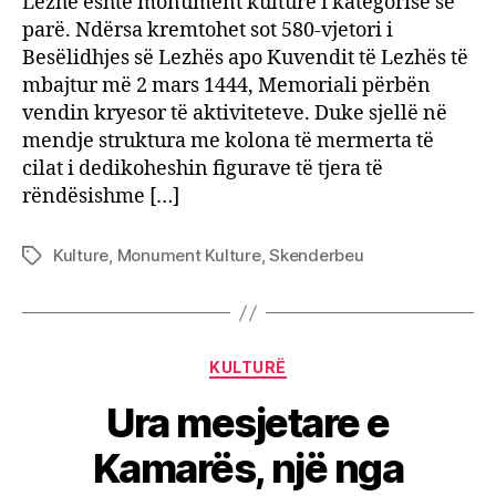
Lezhë është monument kulture i kategorisë së
parë. Ndërsa kremtohet sot 580-vjetori i
Besëlidhjes së Lezhës apo Kuvendit të Lezhës të
mbajtur më 2 mars 1444, Memoriali përbën
vendin kryesor të aktiviteteve. Duke sjellë në
mendje struktura me kolona të mermerta të
cilat i dedikoheshin figurave të tjera të
rëndësishme […]
Kulture
,
Monument Kulture
,
Skenderbeu
Tags
Categories
KULTURË
Ura mesjetare e
Kamarës, një nga