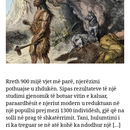
njerë
shma
zhdu
–
në
një
mom
bota
kisht
vetë
1300
bano
Rreth 900 mijë vjet më parë, njerëzimi
pothuajse u zhdukën. Sipas rezultateve të një
studimi gjenomik të botuar vitin e kaluar,
paraardhësit e njeriut modern u reduktuan në
një popullsi prej mezi 1300 individësh, gjë që na
solli në prag të shkatërrimit. Tani, hulumtimi i
ri ka treguar se në atë kohë ka ndodhur një […]