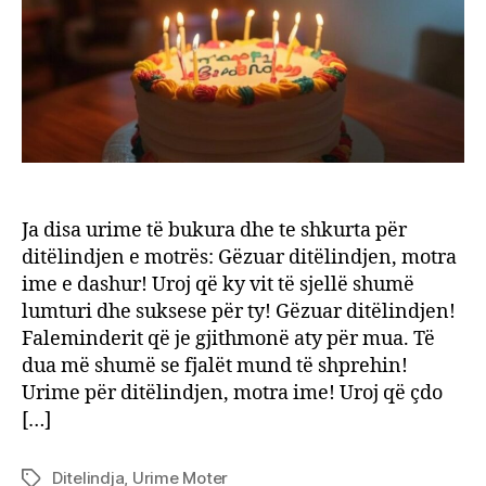
Ja disa urime të bukura dhe te shkurta për
ditëlindjen e motrës: Gëzuar ditëlindjen, motra
ime e dashur! Uroj që ky vit të sjellë shumë
lumturi dhe suksese për ty! Gëzuar ditëlindjen!
Faleminderit që je gjithmonë aty për mua. Të
dua më shumë se fjalët mund të shprehin!
Urime për ditëlindjen, motra ime! Uroj që çdo
[…]
Ditelindja
,
Urime Moter
Tags