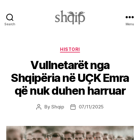
Search
Menu
Shqip.info
Categories
HISTORI
Vullnetarët nga
Shqipëria në UÇK Emra
që nuk duhen harruar
By
Shqip
07/11/2025
Post
Post
author
date