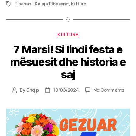
Elbasani
,
Kalaja Elbasanit
,
Kulture
Tags
Categories
KULTURË
7 Marsi! Si lindi festa e
mësuesit dhe historia e
saj
on
By
Shqip
10/03/2024
No Comments
Post
Post
7
author
date
Marsi
Si
lindi
festa
e