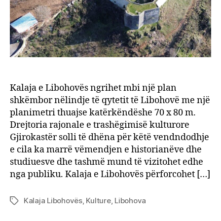
Kalaja e Libohovës ngrihet mbi një plan
shkëmbor nëlindje të qytetit të Libohovë me një
planimetri thuajse katërkëndëshe 70 x 80 m.
Drejtoria rajonale e trashëgimisë kulturore
Gjirokastër solli të dhëna për këtë vendndodhje
e cila ka marrë vëmendjen e historianëve dhe
studiuesve dhe tashmë mund të vizitohet edhe
nga publiku. Kalaja e Libohovës përforcohet […]
Kalaja Libohovës
,
Kulture
,
Libohova
Tags