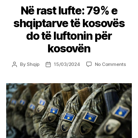
Në rast lufte: 79% e
shqiptarve të kosovës
do të luftonin për
kosovën
on
By
Shqip
15/03/2024
No Comments
Post
Post
Në
author
date
rast
lufte:
79%
e
shqip
të
koso
do
të