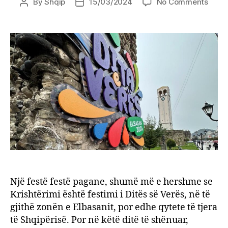
on
By
Shqip
15/03/2024
No Comments
Post
Post
“Dita
author
date
e
Verës
festa
tradi
që
nga
lasht
Një festë festë pagane, shumë më e hershme se
Krishtërimi është festimi i Ditës së Verës, në të
gjithë zonën e Elbasanit, por edhe qytete të tjera
të Shqipërisë. Por në këtë ditë të shënuar,