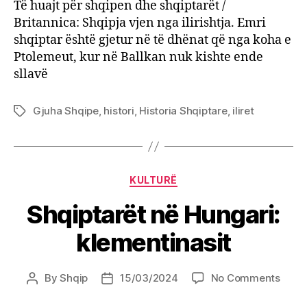
Ballk
Të huajt për shqipen dhe shqiptarët /
nuk
Britannica: Shqipja vjen nga ilirishtja. Emri
kisht
shqiptar është gjetur në të dhënat që nga koha e
ende
Ptolemeut, kur në Ballkan nuk kishte ende
sllav
sllavë
Gjuha Shqipe
,
histori
,
Historia Shqiptare
,
iliret
Tags
Categories
KULTURË
Shqiptarët në Hungari:
klementinasit
on
By
Shqip
15/03/2024
No Comments
Post
Post
Shqip
author
date