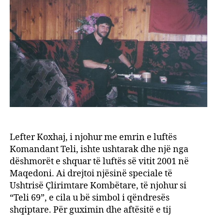
Lefter Koxhaj, i njohur me emrin e luftës
Komandant Teli, ishte ushtarak dhe një nga
dëshmorët e shquar të luftës së vitit 2001 në
Maqedoni. Ai drejtoi njësinë speciale të
Ushtrisë Çlirimtare Kombëtare, të njohur si
“Teli 69”, e cila u bë simbol i qëndresës
shqiptare. Për guximin dhe aftësitë e tij