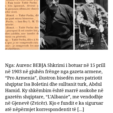
Nga: Aurenc BEBJA Shkrimi i botuar në 15 prill
në 1903 në gjuhën frënge nga gazeta armene,
“Pro Armenia”, ilustron bisedën mes patriotit
shqiptar Isa Boletini dhe sulltanit turk, Abdul
Hamid. Ky shkëmbim është marrë asokohe në
gazetën shqiptare, “L’Albanie”, me vendodhje
në Gjenevë (Zvicër). Kjo e fundit e ka siguruar
atë nëpërmjet korrespondentit të […]