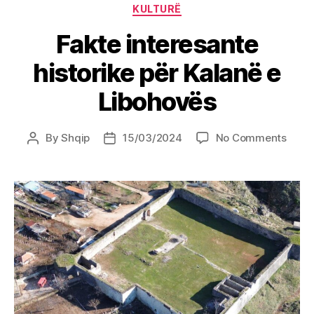
Categories
KULTURË
Fakte interesante
historike për Kalanë e
Libohovës
on
By
Shqip
15/03/2024
No Comments
Post
Post
Fakte
author
date
inter
histo
për
Kala
e
Liboh