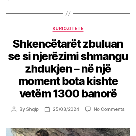
Categories
KURIOZITETE
Shkencëtarët zbuluan
se si njerëzimi shmangu
zhdukjen – në një
moment bota kishte
vetëm 1300 banorë
on
By
Shqip
25/03/2024
No Comments
Post
Post
Shke
author
date
zbul
se
si