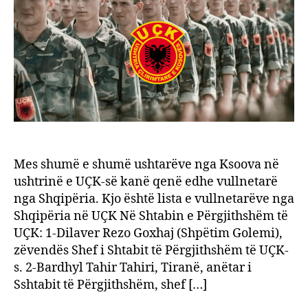
Mes shumë e shumë ushtarëve nga Ksoova në
ushtrinë e UÇK-së kanë qenë edhe vullnetarë
nga Shqipëria. Kjo është lista e vullnetarëve nga
Shqipëria në UÇK Në Shtabin e Përgjithshëm të
UÇK: 1-Dilaver Rezo Goxhaj (Shpëtim Golemi),
zëvendës Shef i Shtabit të Përgjithshëm të UÇK-
s. 2-Bardhyl Tahir Tahiri, Tiranë, anëtar i
Sshtabit të Përgjithshëm, shef […]