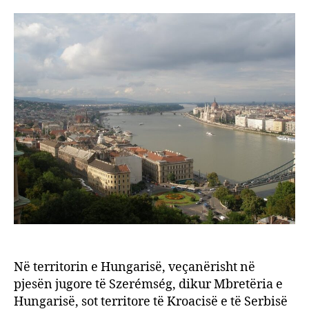
në
Hunga
kleme
Në territorin e Hungarisë, veçanërisht në
pjesën jugore të Szerémség, dikur Mbretëria e
Hungarisë, sot territore të Kroacisë e të Serbisë