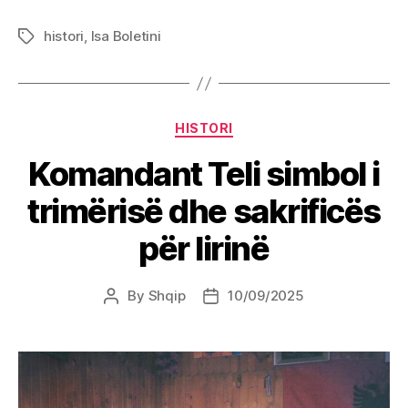
histori
,
Isa Boletini
Tags
Categories
HISTORI
Komandant Teli simbol i
trimërisë dhe sakrificës
për lirinë
By
Shqip
10/09/2025
Post
Post
author
date