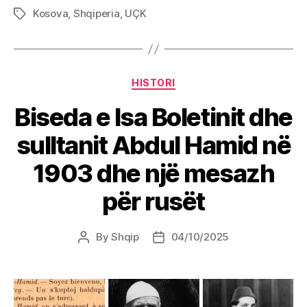
Kosova
,
Shqiperia
,
UÇK
Tags
Categories
HISTORI
Biseda e Isa Boletinit dhe
sulltanit Abdul Hamid në
1903 dhe një mesazh
për rusët
By
Shqip
04/10/2025
Post
Post
author
date