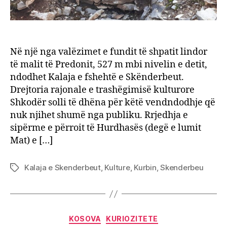
Në një nga valëzimet e fundit të shpatit lindor
të malit të Predonit, 527 m mbi nivelin e detit,
ndodhet Kalaja e fshehtë e Skënderbeut.
Drejtoria rajonale e trashëgimisë kulturore
Shkodër solli të dhëna për këtë vendndodhje që
nuk njihet shumë nga publiku. Rrjedhja e
sipërme e përroit të Hurdhasës (degë e lumit
Mat) e […]
Kalaja e Skenderbeut
,
Kulture
,
Kurbin
,
Skenderbeu
Tags
Categories
KOSOVA
KURIOZITETE