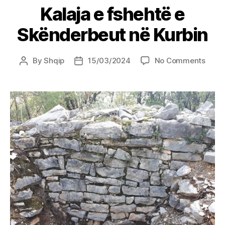
Kalaja e fshehtë e
Skënderbeut në Kurbin
on
By
Shqip
15/03/2024
No Comments
Post
Post
Kalaj
author
date
e
fsheh
e
Skën
në
Kurbi