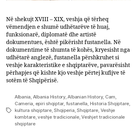
Në shekujt XVIII – XIX, veshja që tërheq
vëmendjen e shumë udhëtarëve të huaj,
funksionarë, diplomatë dhe artistë
dokumentues, është pikërisht fustanella. Në
dokumentime të shumta të kohës, kryesisht nga
udhëtarë anglezë, fustanella përshkruhet si
veshje karakteristike e shqiptarëve, pavarësisht
përhapjes që kishte kjo veshje përtej kufijve të
sotëm të Shqipërisë.
Albania
,
Albania History
,
Albanian History
,
Cam
,
Cameria
,
epiri shqiptar
,
fustanella
,
Historia Shqiptare
,
kultura shqiptare
,
Shqiperia
,
Shqiptare
,
Veshje
Tags
kombtare
,
veshje tradicionale
,
Veshjet tradicionale
shqiptare