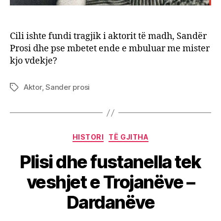
mbet
ende
e
Cili ishte fundi tragjik i aktorit të madh, Sandër
mbulu
me
Prosi dhe pse mbetet ende e mbuluar me mister
miste
kjo vdekje?
kjo
vdekj
Aktor
,
Sander prosi
Tags
Categories
HISTORI
TË GJITHA
Plisi dhe fustanella tek
veshjet e Trojanëve –
Dardanëve