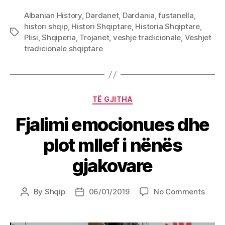
Albanian History
,
Dardanet
,
Dardania
,
fustanella
,
histori shqip
,
Histori Shqiptare
,
Historia Shqiptare
,
Tags
Plisi
,
Shqiperia
,
Trojanet
,
veshje tradicionale
,
Veshjet
tradicionale shqiptare
Categories
TË GJITHA
Fjalimi emocionues dhe
plot mllef i nënës
gjakovare
on
By
Shqip
06/01/2019
No Comments
Post
Post
Fjalim
author
date
emoc
dhe