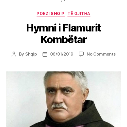
Categories
POEZI SHQIP
TË GJITHA
Hymni i Flamurit
Kombëtar
on
By
Shqip
06/01/2019
No Comments
Post
Post
Hymn
author
date
i
Flamu
Komb