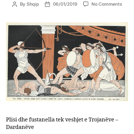
on
By
Shqip
06/01/2019
No Comments
Post
Post
Plisi
author
date
dhe
fusta
tek
veshj
e
Troja
–
Dard
Plisi dhe fustanella tek veshjet e Trojanëve –
Dardanëve