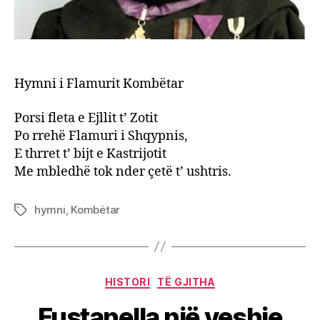
Hymni i Flamurit Kombëtar
Porsi fleta e Ejllit t’ Zotit
Po rrehë Flamuri i Shqypnis,
E thrret t’ bijt e Kastrijotit
Me mbledhë tok nder çetë t’ ushtris.
hymni
,
Kombëtar
Tags
Categories
HISTORI
TË GJITHA
Fustanella një veshje