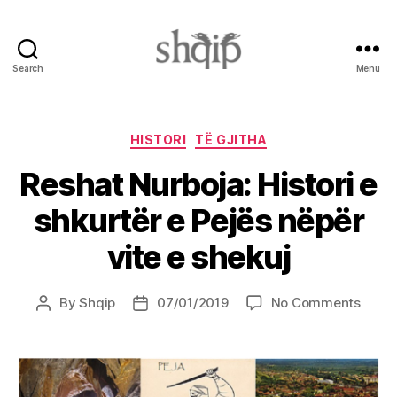
Search
Menu
Shqip.info
Categories
HISTORI
TË GJITHA
Reshat Nurboja: Histori e
shkurtër e Pejës nëpër
vite e shekuj
on
By
Shqip
07/01/2019
No Comments
Post
Post
Resha
author
date
Nurbo
Histor
e