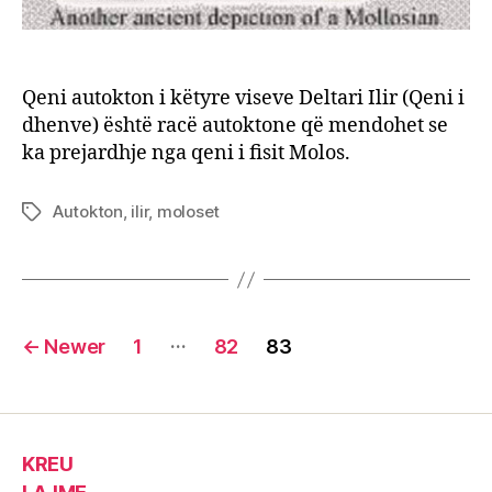
Qeni autokton i këtyre viseve Deltari Ilir (Qeni i
dhenve) është racë autoktone që mendohet se
ka prejardhje nga qeni i fisit Molos.
Autokton
,
ilir
,
moloset
Tags
Posts
…
←
Newer
1
82
83
pagination
KREU