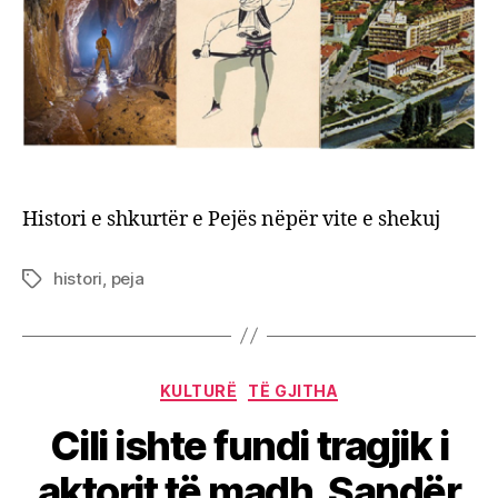
shkur
e
Pejës
nëpër
vite
e
sheku
Histori e shkurtër e Pejës nëpër vite e shekuj
histori
,
peja
Tags
Categories
KULTURË
TË GJITHA
Cili ishte fundi tragjik i
aktorit të madh, Sandër