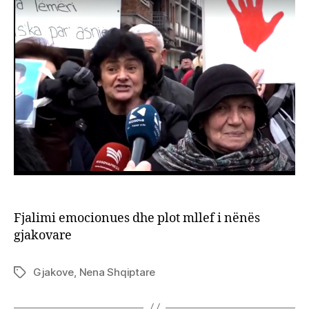
plot
mllef
i
nënë
gjako
Fjalimi emocionues dhe plot mllef i nënës
gjakovare
Gjakove
,
Nena Shqiptare
Tags