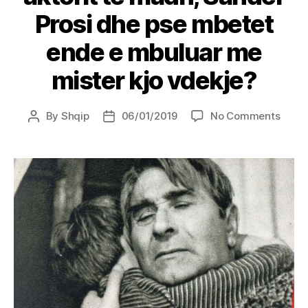
Prosi dhe pse mbetet
ende e mbuluar me
mister kjo vdekje?
on
By
Shqip
06/01/2019
No Comments
Post
Post
Cili
author
date
ishte
fundi
tragji
i
aktori
të
madh
Sand
Prosi
dhe
pse