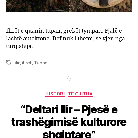
Ilirët e quanin tupan, grekët tympan. Fjalë e
lashtë autoktone. Def nuk i themi, se vjen nga
turqishtja.
ilir
,
iliret
,
Tupani
Tags
Categories
HISTORI
TË GJITHA
“Deltari Ilir – Pjesë e
trashëgimisë kulturore
shqiptare”