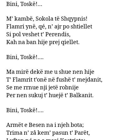
Bini, Toskë!…
M’ kambë, Sokola të Shqypnis!
Flamri ynë, qé, n’ ajr po shtiellet
Si pol veshet t’ Perendis,
Kah na ban hije prej qiellet.
Bini, Toskë!….
Ma mirë dekë me u shue nen hije
T’ Flamrit t’onë në fushë t’ mejdanit,
Se me rrnue nji jetë robnije
Per nen sukuj t’ huejë t’ Balkanit.
Bini, Toskë!….
Armët e Besen na i njeh bota;
Trima n’ zâ kem’ pasun t’ Parët,