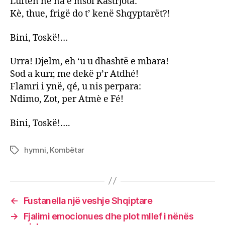
Luften né na e msoi Kastrjota:
Kè, thue, frigë do t’ kenë Shqyptarët?!
Bini, Toskë!…
Urra! Djelm, eh ‘u u dhashtë e mbara!
Sod a kurr, me dekë p’r Atdhé!
Flamri i ynë, qé, u nis perpara:
Ndimo, Zot, per Atmè e Fé!
Bini, Toskë!….
hymni
,
Kombëtar
Tags
←
Fustanella një veshje Shqiptare
→
Fjalimi emocionues dhe plot mllef i nënës