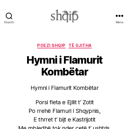
Search
Menu
Shqip.info
Categories
POEZI SHQIP
TË GJITHA
Hymni i Flamurit
Kombëtar
Hymni i Flamurit Kombëtar
Porsi fleta e Ejllit t’ Zotit
Po rrehë Flamuri i Shqypnis,
E thrret t’ bijt e Kastrijotit
Me mbledhë tok nder çetë t’ ushtris.