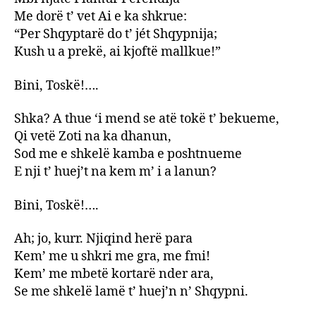
Me dorë t’ vet Ai e ka shkrue:
“Per Shqyptarë do t’ jét Shqypnija;
Kush u a prekë, ai kjoftë mallkue!”
Bini, Toskë!….
Shka? A thue ‘i mend se atë tokë t’ bekueme,
Qi vetë Zoti na ka dhanun,
Sod me e shkelë kamba e poshtnueme
E nji t’ huej’t na kem m’ i a lanun?
Bini, Toskë!….
Ah; jo, kurr. Njiqind herë para
Kem’ me u shkri me gra, me fmi!
Kem’ me mbetë kortarë nder ara,
Se me shkelë lamë t’ huej’n n’ Shqypni.