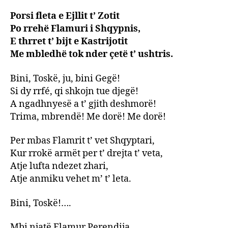
Porsi fleta e Ejllit t’ Zotit
Po rrehë Flamuri i Shqypnis,
E thrret t’ bijt e Kastrijotit
Me mbledhë tok nder çetë t’ ushtris.
Bini, Toskë, ju, bini Gegë!
Si dy rrfé, qi shkojn tue djegë!
A ngadhnyesë a t’ gjith deshmorë!
Trima, mbrendë! Me dorë! Me dorë!
Per mbas Flamrit t’ vet Shqyptari,
Kur rrokë armët per t’ drejta t’ veta,
Atje lufta ndezet zhari,
Atje anmiku vehet m’ t’ leta.
Bini, Toskë!….
Mbi njatë Flamur Perendija