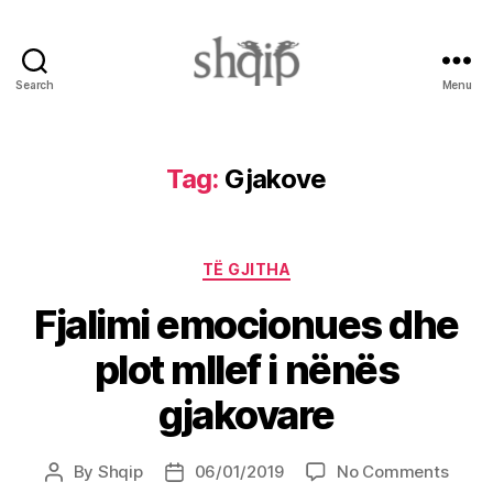
Search
Menu
Shqip.info
Tag:
Gjakove
Categories
TË GJITHA
Fjalimi emocionues dhe
plot mllef i nënës
gjakovare
on
By
Shqip
06/01/2019
No Comments
Post
Post