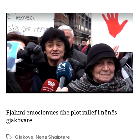
Fjalim
author
date
emoc
dhe
plot
mllef
i
nënë
gjako
Fjalimi emocionues dhe plot mllef i nënës
gjakovare
Gjakove
,
Nena Shqiptare
Tags