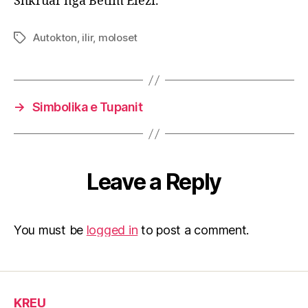
Shkruar nga Betim Elezi.
Autokton
,
ilir
,
moloset
Tags
→
Simbolika e Tupanit
Leave a Reply
You must be
logged in
to post a comment.
KREU