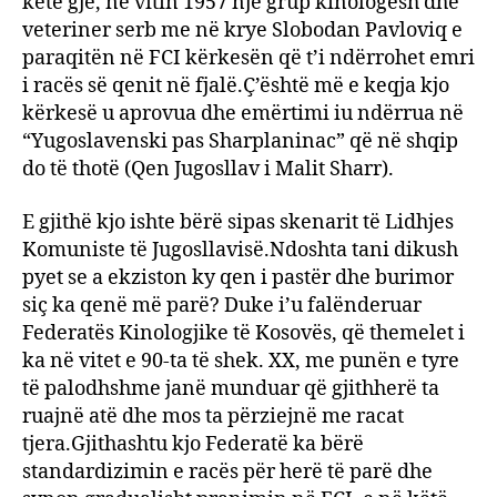
këtë gjë, në vitin 1957 një grup kinologësh dhe
veteriner serb me në krye Slobodan Pavloviq e
paraqitën në FCI kërkesën që t’i ndërrohet emri
i racës së qenit në fjalë.Ç’është më e keqja kjo
kërkesë u aprovua dhe emërtimi iu ndërrua në
“Yugoslavenski pas Sharplaninac” që në shqip
do të thotë (Qen Jugosllav i Malit Sharr).
E gjithë kjo ishte bërë sipas skenarit të Lidhjes
Komuniste të Jugosllavisë.Ndoshta tani dikush
pyet se a ekziston ky qen i pastër dhe burimor
siç ka qenë më parë? Duke i’u falënderuar
Federatës Kinologjike të Kosovës, që themelet i
ka në vitet e 90-ta të shek. XX, me punën e tyre
të palodhshme janë munduar që gjithherë ta
ruajnë atë dhe mos ta përziejnë me racat
tjera.Gjithashtu kjo Federatë ka bërë
standardizimin e racës për herë të parë dhe