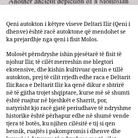
Qeni autokton i këtyre viseve Deltari Ilir (Qeni i
dhenve) është racë autoktone që mendohet se
ka prejardhje nga qeni i fisit Molos.
Molosët përndryshe ishin pjesëtarë të fisit të
njohur Ilir, të cilët merreshin me blegtori
ekstensive, dhe kishin kultivuar qenin e tillë
autokton, prej të cilit rrjedh edhe raca e Deltarit
Ilir.Raca e Deltarit Ilir ka qenë dikur e shtrirë
në të gjitha trojet shqiptare, kurse më së shumti
është ruajtur në bjeshkët e Sharrit, por,
natyrisht kjo racë gjatë periudhave të ndryshme
historike është përhapur edhe në shumë vende
tjera të botës, ku njihen cilësitë e tij si qen
besnik, ruajtës i pakompromis i dhenve dhe