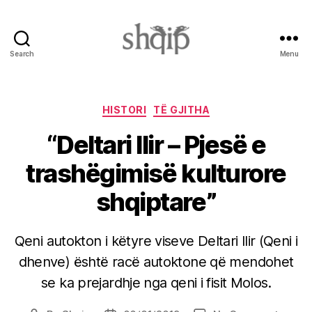
Search
Menu
Shqip.info
Categories
HISTORI
TË GJITHA
“Deltari Ilir – Pjesë e
trashëgimisë kulturore
shqiptare”
Qeni autokton i këtyre viseve Deltari Ilir (Qeni i
dhenve) është racë autoktone që mendohet
se ka prejardhje nga qeni i fisit Molos.