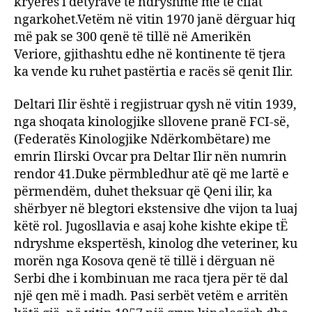
kryerës i detyrave të ndryshme me të cilat
ngarkohet.Vetëm në vitin 1970 janë dërguar hiq
më pak se 300 qenë të tillë në Amerikën
Veriore, gjithashtu edhe në kontinente të tjera
ka vende ku ruhet pastërtia e racës së qenit Ilir.
Deltari Ilir është i regjistruar qysh në vitin 1939,
nga shoqata kinologjike sllovene pranë FCI-së,
(Federatës Kinologjike Ndërkombëtare) me
emrin Ilirski Ovcar pra Deltar Ilir nën numrin
rendor 41.Duke përmbledhur atë që me lartë e
përmendëm, duhet theksuar që Qeni ilir, ka
shërbyer në blegtori ekstensive dhe vijon ta luaj
këtë rol. Jugosllavia e asaj kohe kishte ekipe tË
ndryshme ekspertësh, kinolog dhe veteriner, ku
morën nga Kosova qenë të tillë i dërguan në
Serbi dhe i kombinuan me raca tjera për të dal
një qen më i madh. Pasi serbët vetëm e arritën