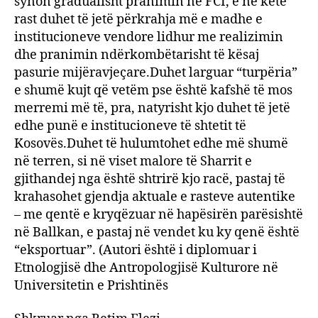
synon gradualisht pranimin në FCI, e në këtë
rast duhet të jetë përkrahja më e madhe e
institucioneve vendore lidhur me realizimin
dhe pranimin ndërkombëtarisht të kësaj
pasurie mijëravjeçare.Duhet larguar “turpëria”
e shumë kujt që vetëm pse është kafshë të mos
merremi më të, pra, natyrisht kjo duhet të jetë
edhe punë e institucioneve të shtetit të
Kosovës.Duhet të hulumtohet edhe më shumë
në terren, si në viset malore të Sharrit e
gjithandej nga është shtrirë kjo racë, pastaj të
krahasohet gjendja aktuale e rasteve autentike
– me qentë e kryqëzuar në hapësirën parësishtë
në Ballkan, e pastaj në vendet ku ky qenë është
“eksportuar”. (Autori është i diplomuar i
Etnologjisë dhe Antropologjisë Kulturore në
Universitetin e Prishtinës