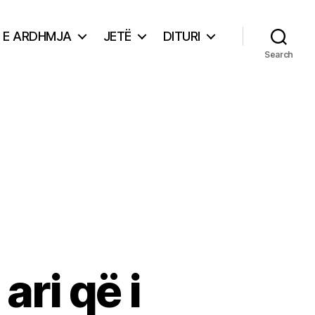
E ARDHMJA
JETË
DITURI
Search
ri që i