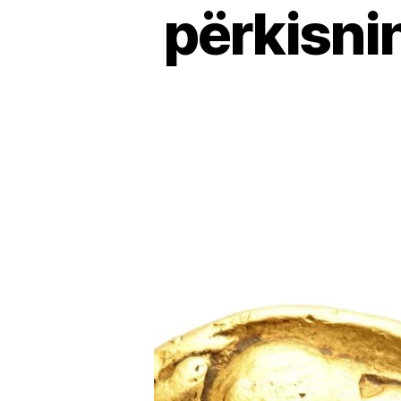
përkisni