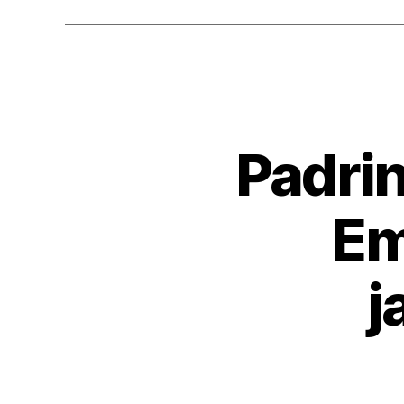
Padrin
Em
j