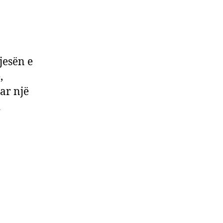
jesën e
,
ar një
i