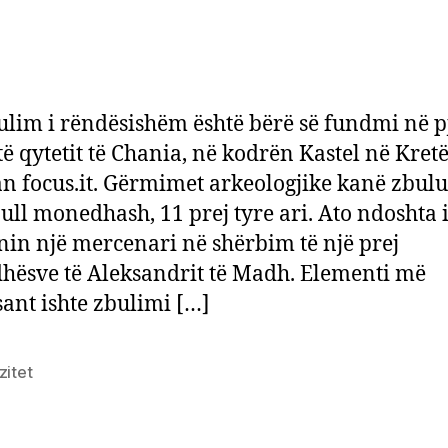
ulim i rëndësishëm është bërë së fundmi në p
 të qytetit të Chania, në kodrën Kastel në Kretë
n focus.it. Gërmimet arkeologjike kanë zbulu
ll monedhash, 11 prej tyre ari. Ato ndoshta 
nin një mercenari në shërbim të një prej
hësve të Aleksandrit të Madh. Elementi më
sant ishte zbulimi […]
zitet