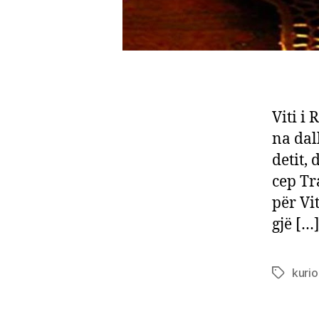
Viti i
na dal
detit, 
cep Tr
për Vi
gjë […
kurio
Tags