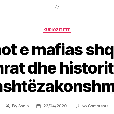
Categories
KURIOZITETE
ot e mafias shq
rat dhe historit
ashtëzakonsh
on
By
Shqip
23/04/2020
No Comments
Post
Post
Pad
author
date