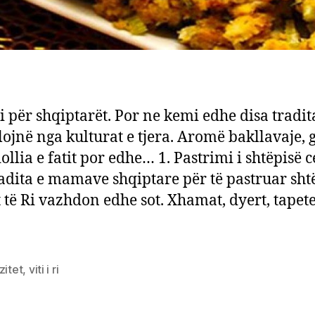
 Ri për shqiptarët. Por ne kemi edhe disa tradit
lojnë nga kulturat e tjera. Aromë bakllavaje, gj
dollia e fatit por edhe… 1. Pastrimi i shtëpisë 
adita e mamave shqiptare për të pastruar sht
t të Ri vazhdon edhe sot. Xhamat, dyert, tapete
]
zitet
,
viti i ri