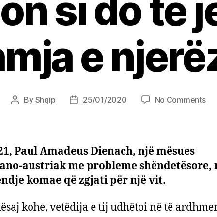
on si do të j
mja e njerë
on
By
Shqip
25/01/2020
No Comments
Post
Post
Ra
author
date
në
gje
ko
21, Paul Amadeus Dienach, një mësues
dh
rano-austriak me probleme shëndetësore, 
udh
endje komae që zgjati për një vit.
në
vit
39
kësaj kohe, vetëdija e tij udhëtoi në të ardhm
tr