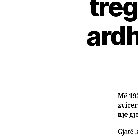
treg
ardh
Më 19
zvice
një gj
Gjatë 