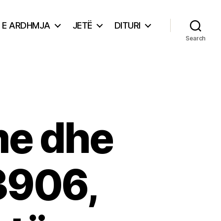
E ARDHMJA
JETË
DITURI
Search
me dhe
 3906,