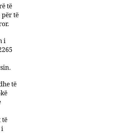
rë të
 për të
or.
 i
 2265
sin.
dhe të
okë
e
 të
 i