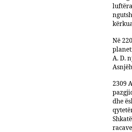
luftëra
ngutsh
kërkua
Në 220
planet
A. D. n
Asnjëh
2309 A
pazgji
dhe ës
qytetë
Shkatë
racave