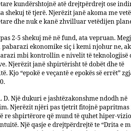
are kundërshtojnë atë drejtpërdrejt ose indi
sa shekuj të tjerë. Njerëzit janë akoma me vetë
are dhe nuk e kanë zhvilluar vetëdijen plane
pas 2-5 shekuj më në fund, ata vepruan. Megj
 pabarazi ekonomike siç i kemi njohur ne, 
arazi mbi kontrollin e nivelit të teknologjisë
e. Njerëzit janë shpirtërisht të dobët dhe të
të. Kjo “epokë e veçantë e epokës së errët” zgj
0.
. D. Një dukuri e jashtëzakonshme ndodh në
m. Njerëzit njëri pas tjetrit fitojnë papritmas
 të re shpirtërore që mund të quhet hiper-vizi
intuitë. Një qasje e drejtpërdrejtë te “Drita e