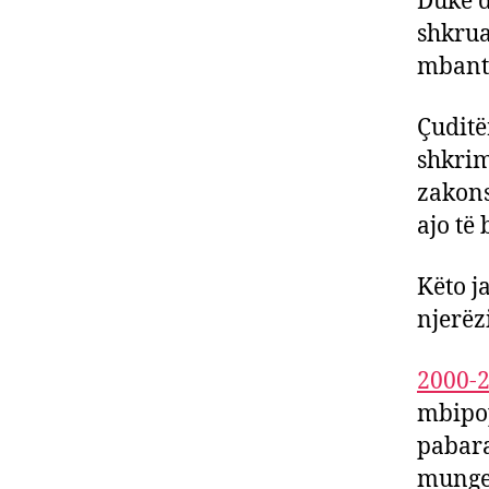
Duke d
shkrua
mbante
Çuditë
shkrim
zakons
ajo të 
Këto j
njerëz
2000-
mbipop
pabara
munges