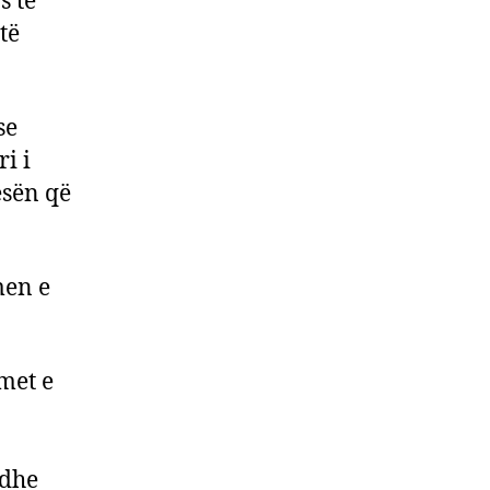
s të
të
se
i i
esën që
men e
met e
 dhe