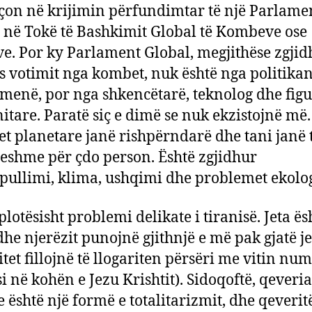
on në krijimin përfundimtar të një Parlame
 në Tokë të Bashkimit Global të Kombeve ose
ve. Por ky Parlament Global, megjithëse zgjid
 votimit nga kombet, nuk është nga politika
menë, por nga shkencëtarë, teknolog dhe fig
tare. Paratë siç e dimë se nuk ekzistojnë më.
t planetare janë rishpërndarë dhe tani janë 
eshme për çdo person. Është zgjidhur
ullimi, klima, ushqimi dhe problemet ekolog
plotësisht problemi delikate i tiranisë. Jeta ës
 dhe njerëzit punojnë gjithnjë e më pak gjatë je
itet fillojnë të llogariten përsëri me vitin num
si në kohën e Jezu Krishtit). Sidoqoftë, qeveria
e është një formë e totalitarizmit, dhe qeverit