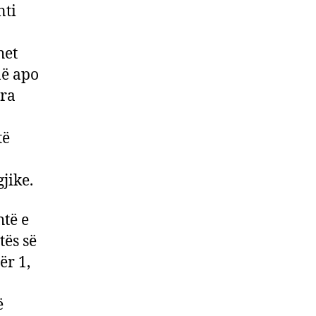
nti
het
në apo
ura
të
jike.
htë e
tës së
ër 1,
ë