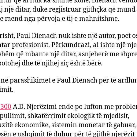
itur që ai nuk ka shumë kohë, Dienach vendo
j një ditar, duke regjistruar gjithçka që mund 
 mend nga përvoja e tij e mahnitshme.
risht, Paul Dienach nuk ishte një autor, poet o
tar profesionist. Përkundrazi, ai ishte një njer
hëm që mbante një ditar, asnjeherë me shpr
botohej dhe të njihej siç është bërë.
anë parashikimet e Paul Dienach për të ardh
imit.
2300
A.D. Njerëzimi ende po lufton me proble
ullimit, shkatërrimit ekologjik të mjedisit,
zitë ekonomike, sistemin monetar të gabuar,
ën e ushqimit të duhur për të gjithë njerëzit