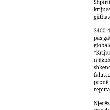
Shpirt
krijue
gjithas
3400-4
pas ga
global
“Kriju
njëkohë
shkencë
falas, 
pronë 
reputa
Njerëz