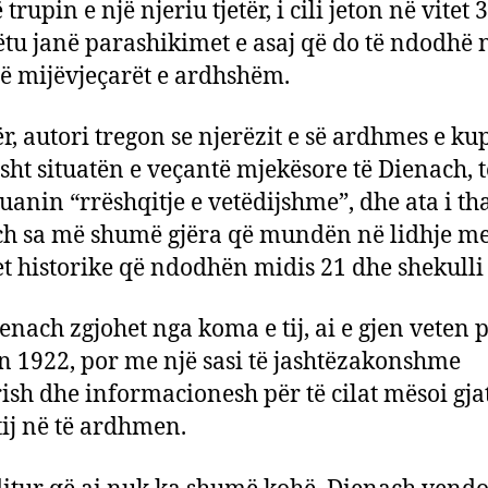
trupin e një njeriu tjetër, i cili jeton në vitet 
si
ëtu janë parashikimet e asaj që do të ndodhë 
do
ë mijëvjeçarët e ardhshëm.
të
jet
e
ër, autori tregon se njerëzit e së ardhmes e k
ar
isht situatën e veçantë mjekësore të Dienach, t
e
quanin “rrëshqitje e vetëdijshme”, dhe ata i th
nje
h sa më shumë gjëra që mundën në lidhje m
et historike që ndodhën midis 21 dhe shekulli
enach zgjohet nga koma e tij, ai e gjen veten 
in 1922, por me një sasi të jashtëzakonshme
ish dhe informacionesh për të cilat mësoi gja
 tij në të ardhmen.