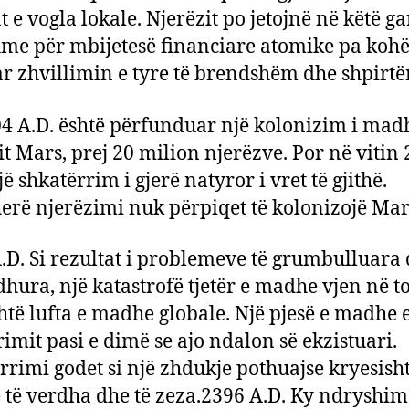
t e vogla lokale. Njerëzit po jetojnë në këtë ga
me për mbijetesë financiare atomike pa kohë
r zhvillimin e tyre të brendshëm dhe shpirtër
4 A.D. është përfunduar një kolonizim i madh
it Mars, prej 20 milion njerëzve. Por në vitin
jë shkatërrim i gjerë natyror i vret të gjithë.
erë njerëzimi nuk përpiqet të kolonizojë Mar
.D. Si rezultat i problemeve të grumbulluara 
dhura, një katastrofë tjetër e madhe vjen në t
htë lufta e madhe globale. Një pjesë e madhe 
rimit pasi e dimë se ajo ndalon së ekzistuari.
rrimi godet si një zhdukje pothuajse kryesisht
 të verdha dhe të zeza.2396 A.D. Ky ndryshim