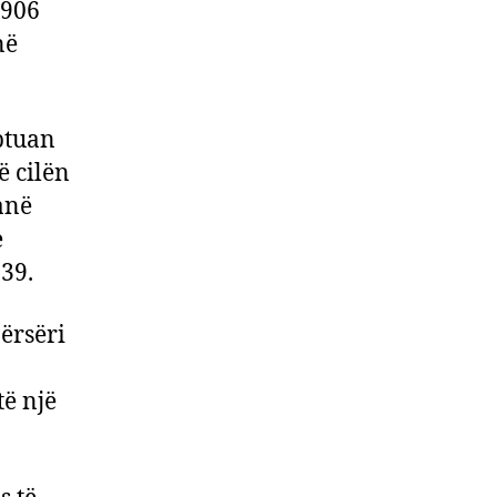
3906
në
ë
uptuan
dhmja
ë cilën
anë
rëzimit
e
 39.
përsëri
të një