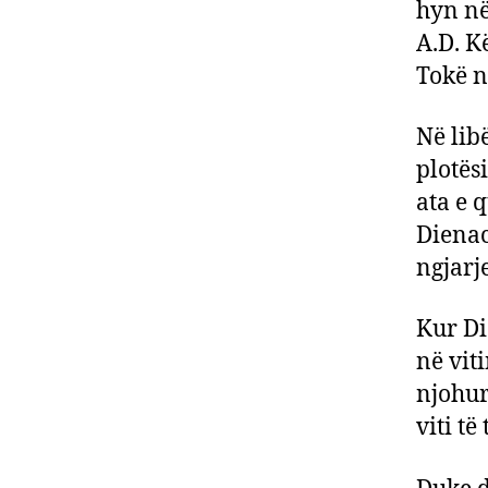
hyn në 
A.D. K
Tokë n
Në lib
plotës
ata e 
Dienac
ngjarj
Kur Di
në vit
njohur
viti të