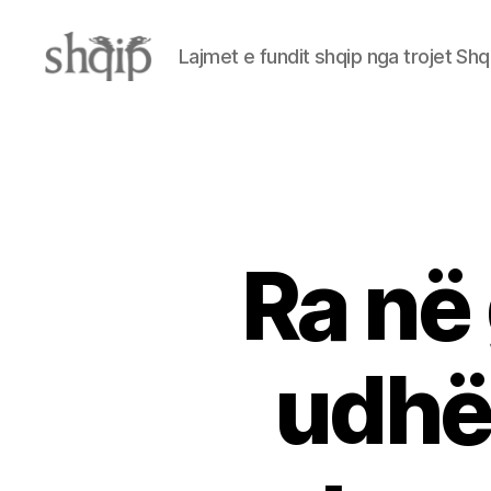
Lajmet e fundit shqip nga trojet Shq
Shqip.info
Ra në
udhët