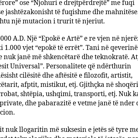
ërore” ose “Njohuri e drejtpërdrejtë” me fuqi
se jashtëzakonisht të fuqishme dhe mahnitëse
htu një mutacion i trurit të njeriut.
000 A.D. Një “Epokë e Artë” e re vjen në njer
ti 1.000 vjet “epokë të errët”. Tani në qeverinë
e nuk janë më shkencëtarë dhe teknokratë. At
esit Universal”. Personalitete që ndërthurin
sisht cilësitë dhe aftësitë e filozofit, artistit,
tarit, afptit, mistikut, etj. Gjithçka në shoqër
rrobat, shtëpia, ushqimi, transporti, etj. Nuk k
private, dhe pabarazitë e vetme janë të nder
cion.
it nuk llogaritin më suksesin e jetës së tyre m