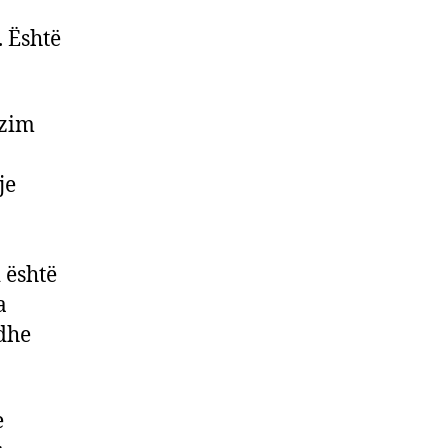
. Është
ëzim
je
i është
a
 dhe
e