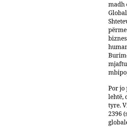
madh ç
Global
Shtete
përmes
biznes
humani
Burime
mjaftu
mbipop
Por jo 
lehtë,
tyre. V
2396 (
global