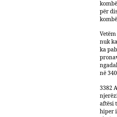
kombët
për di
kombët
Vetëm 
nuk ka
ka pab
pronav
ngadal
në 340
3382 A
njerëzi
aftësi
hiper 