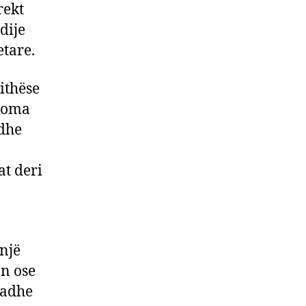
rekt
dije
tare.
ithëse
akoma
 dhe
at deri
 një
on ose
 madhe