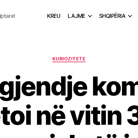
iptare!
KREU
LAJME
SHQIPËRIA
Categories
KURIOZITETE
 gjendje ko
oi në vitin