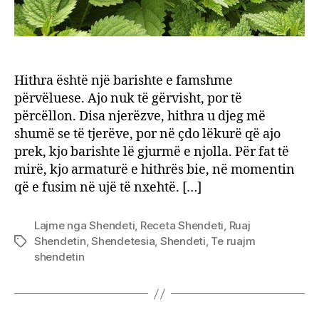
Hithra është një barishte e famshme
përvëluese. Ajo nuk të gërvisht, por të
përcëllon. Disa njerëzve, hithra u djeg më
shumë se të tjerëve, por në çdo lëkurë që ajo
prek, kjo barishte lë gjurmë e njolla. Për fat të
mirë, kjo armaturë e hithrës bie, në momentin
që e fusim në ujë të nxehtë. […]
Lajme nga Shendeti
,
Receta Shendeti
,
Ruaj
Shendetin
,
Shendetesia
,
Shendeti
,
Te ruajm
Tags
shendetin