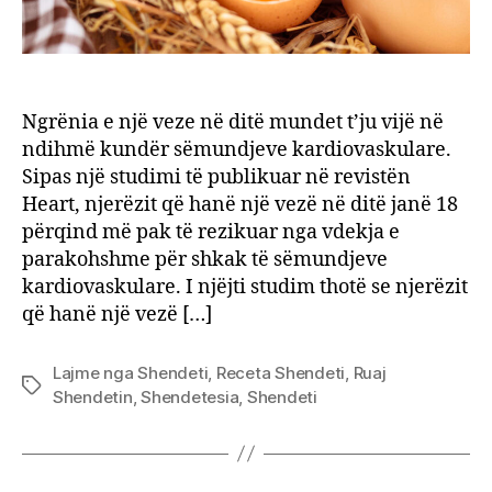
Ngrënia e një veze në ditë mundet t’ju vijë në
ndihmë kundër sëmundjeve kardiovaskulare.
Sipas një studimi të publikuar në revistën
Heart, njerëzit që hanë një vezë në ditë janë 18
përqind më pak të rezikuar nga vdekja e
parakohshme për shkak të sëmundjeve
kardiovaskulare. I njëjti studim thotë se njerëzit
që hanë një vezë […]
Lajme nga Shendeti
,
Receta Shendeti
,
Ruaj
Tags
Shendetin
,
Shendetesia
,
Shendeti