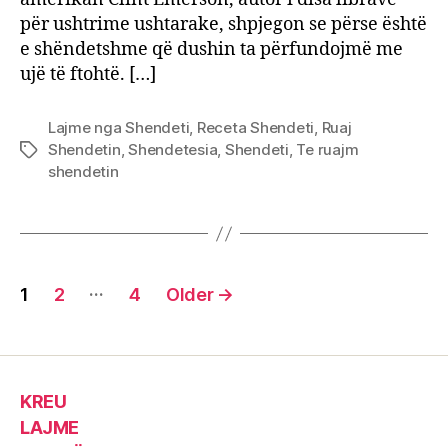
për
për ushtrime ushtarake, shpjegon se përse është
orga
e shëndetshme që dushin ta përfundojmë me
ujë të ftohtë. […]
Lajme nga Shendeti
,
Receta Shendeti
,
Ruaj
Shendetin
,
Shendetesia
,
Shendeti
,
Te ruajm
Tags
shendetin
Posts
…
1
2
4
Older
→
pagination
KREU
LAJME