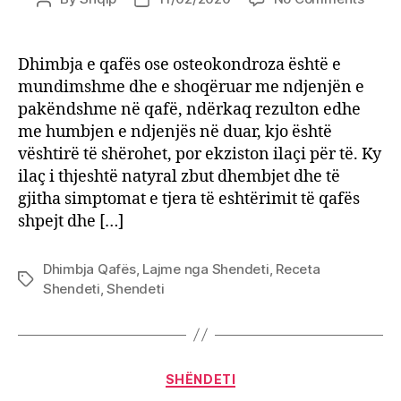
I
author
date
vetmi
ilaç
Dhimbja e qafës ose osteokondroza është e
i
mundimshme dhe e shoqëruar me ndjenjën e
vërte
pakëndshme në qafë, ndërkaq rezulton edhe
popul
me humbjen e ndjenjës në duar, kjo është
për
vështirë të shërohet, por ekziston ilaçi për të. Ky
dhimb
ilaç i thjeshtë natyral zbut dhembjet dhe të
e
qafës
gjitha simptomat e tjera të eshtërimit të qafës
ose
shpejt dhe […]
osteo
në
Dhimbja Qafës
,
Lajme nga Shendeti
,
Receta
qafë
Tags
Shendeti
,
Shendeti
Categories
SHËNDETI