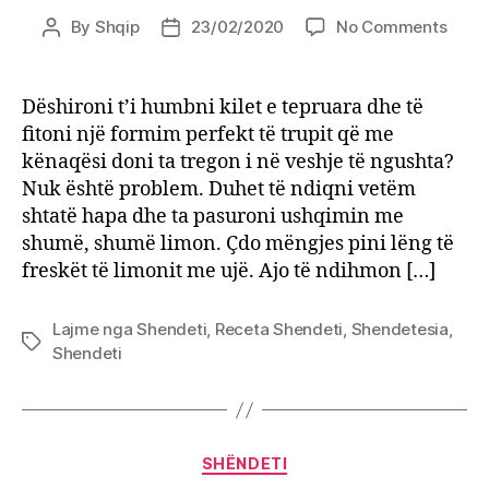
on
By
Shqip
23/02/2020
No Comments
Post
Post
Si
author
date
të
bëni
Dëshironi t’i humbni kilet e tepruara dhe të
dieta
fitoni një formim perfekt të trupit që me
me
kënaqësi doni ta tregon i në veshje të ngushta?
limon
Nuk është problem. Duhet të ndiqni vetëm
shtatë hapa dhe ta pasuroni ushqimin me
shumë, shumë limon. Çdo mëngjes pini lëng të
freskët të limonit me ujë. Ajo të ndihmon […]
Lajme nga Shendeti
,
Receta Shendeti
,
Shendetesia
,
Tags
Shendeti
Categories
SHËNDETI