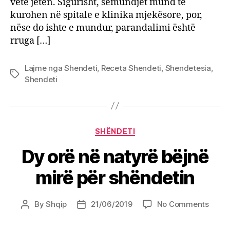
vetë jetën. Sigurisht, sëmundjet mund të
kurohen në spitale e klinika mjekësore, por,
nëse do ishte e mundur, parandalimi është
rruga […]
Lajme nga Shendeti
,
Receta Shendeti
,
Shendetesia
,
Tags
Shendeti
Categories
SHËNDETI
Dy orë në natyrë bëjnë
mirë për shëndetin
on
By
Shqip
21/06/2019
No Comments
Post
Post
Dy
author
date
orë