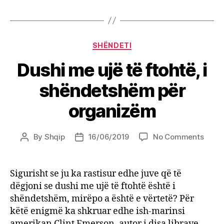
Categories
SHËNDETI
Dushi me ujë të ftohtë, i
shëndetshëm për
organizëm
on
By
Shqip
16/06/2019
No Comments
Post
Post
Dushi
author
date
me
ujë
Sigurisht se ju ka rastisur edhe juve që të
të
dëgjoni se dushi me ujë të ftohtë është i
ftohtë
shëndetshëm, mirëpo a është e vërtetë? Për
i
këtë enigmë ka shkruar edhe ish-marinsi
shën
amerikan Clint Emerson, autor i disa librave