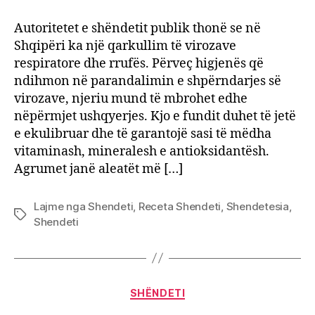
apo
mand
Autoritetet e shëndetit publik thonë se në
Ja
Shqipëri ka një qarkullim të virozave
cilat
respiratore dhe rrufës. Përveç higjenës që
janë
ndihmon në parandalimin e shpërndarjes së
më
virozave, njeriu mund të mbrohet edhe
të
nëpërmjet ushqyerjes. Kjo e fundit duhet të jetë
mira
kund
e ekulibruar dhe të garantojë sasi të mëdha
viroz
vitaminash, mineralesh e antioksidantësh.
Agrumet janë aleatët më […]
Lajme nga Shendeti
,
Receta Shendeti
,
Shendetesia
,
Tags
Shendeti
Categories
SHËNDETI