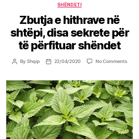
Categories
SHËNDETI
Zbutja e hithrave në
shtëpi, disa sekrete për
të përfituar shëndet
on
By
Shqip
22/04/2020
No Comments
Post
Post
Zbutj
author
date
e
hithr
në
shtëp
disa
sekre
për
të
përfi
shën