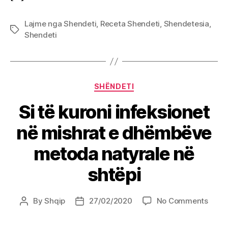
Lajme nga Shendeti
,
Receta Shendeti
,
Shendetesia
,
Tags
Shendeti
Categories
SHËNDETI
Si të kuroni infeksionet
në mishrat e dhëmbëve
metoda natyrale në
shtëpi
on
By
Shqip
27/02/2020
No Comments
Post
Post
Si
author
date
të