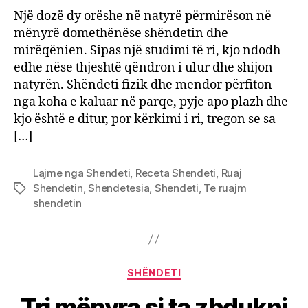
në
Një dozë dy orëshe në natyrë përmirëson në
natyr
mënyrë domethënëse shëndetin dhe
bëjnë
mirëqënien. Sipas një studimi të ri, kjo ndodh
mirë
edhe nëse thjeshtë qëndron i ulur dhe shijon
për
natyrën. Shëndeti fizik dhe mendor përfiton
shënd
nga koha e kaluar në parqe, pyje apo plazh dhe
kjo është e ditur, por kërkimi i ri, tregon se sa
[…]
Lajme nga Shendeti
,
Receta Shendeti
,
Ruaj
Shendetin
,
Shendetesia
,
Shendeti
,
Te ruajm
Tags
shendetin
Categories
SHËNDETI
Tri mënyra si ta zhdukni