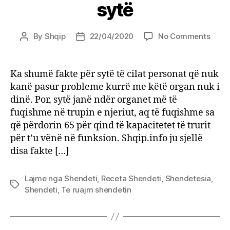
sytë
on
By
Shqip
22/04/2020
No Comments
Post
Post
10
author
date
fakte
inter
Ka shumë fakte për sytë të cilat personat që nuk
për
kanë pasur probleme kurrë me këtë organ nuk i
sytë
dinë. Por, sytë janë ndër organet më të
fuqishme në trupin e njeriut, aq të fuqishme sa
që përdorin 65 për qind të kapacitetet të trurit
për t’u vënë në funksion. Shqip.info ju sjellë
disa fakte […]
Lajme nga Shendeti
,
Receta Shendeti
,
Shendetesia
,
Tags
Shendeti
,
Te ruajm shendetin