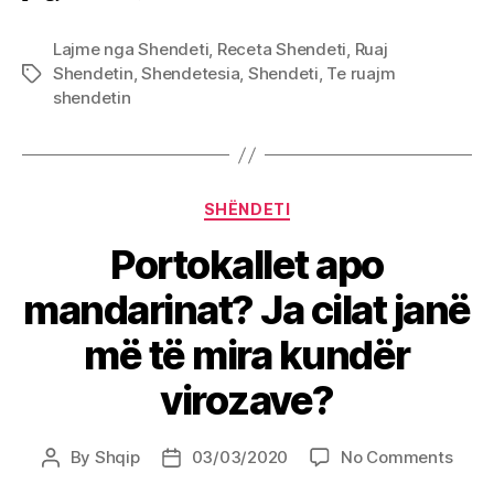
Lajme nga Shendeti
,
Receta Shendeti
,
Ruaj
Shendetin
,
Shendetesia
,
Shendeti
,
Te ruajm
Tags
shendetin
Categories
SHËNDETI
Portokallet apo
mandarinat? Ja cilat janë
më të mira kundër
virozave?
on
By
Shqip
03/03/2020
No Comments
Post
Post
Porto
author
date