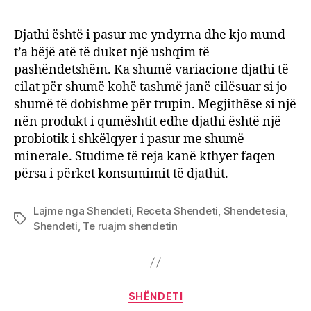
ndiko
djathi
Djathi është i pasur me yndyrna dhe kjo mund
tek
t’a bëjë atë të duket një ushqim të
niveli
pashëndetshëm. Ka shumë variacione djathi të
i
cilat për shumë kohë tashmë janë cilësuar si jo
sheqe
shumë të dobishme për trupin. Megjithëse si një
në
nën produkt i qumështit edhe djathi është një
gjak?
Ja
probiotik i shkëlqyer i pasur me shumë
sasia
minerale. Studime të reja kanë kthyer faqen
që
përsa i përket konsumimit të djathit.
duhe
të
Lajme nga Shendeti
,
Receta Shendeti
,
Shendetesia
,
kons
Tags
Shendeti
,
Te ruajm shendetin
Categories
SHËNDETI