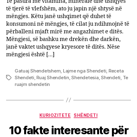
Të pasura me vitamina, minerale dhe ushqyes
të tjerë të vlefshëm, ato ju japin një shtysë në
mëngjes. Këtu janë ushqimet që duhet të
konsumoni në mëngjes, të cilat ju ndihmojnë të
përballeni mjaft mirë me angazhimet e ditës.
Mëngjesi, së bashku me drekën dhe darkën,
janë vaktet ushqyese kryesore të ditës. Nëse
mëngjesi është […]
Gatuaj Shendetshem
,
Lajme nga Shendeti
,
Receta
Shendeti
,
Ruaj Shendetin
,
Shendetesia
,
Shendeti
,
Te
Tags
ruajm shendetin
Categories
KURIOZITETE
SHËNDETI
10 fakte interesante për