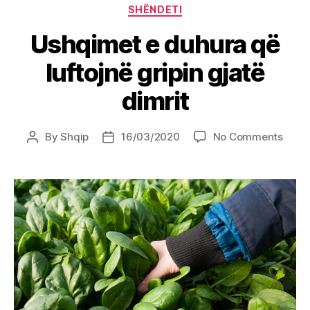
Categories
SHËNDETI
Ushqimet e duhura që
luftojnë gripin gjatë
dimrit
on
By
Shqip
16/03/2020
No Comments
Post
Post
Ushq
author
date
e
duhu
që
lufto
gripi
gjatë
dimri