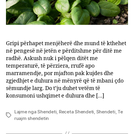
Gripi përhapet menjëherë dhe mund të kthehet
në pengesë në jetën e përditshme për ditë me
radhë. Askush nuk i pëlqen ditët me
temperaturë, të përziera, rrufë apo
marramendje, por mjafton pak kujdes dhe
zgjedhjet e duhura në mënyrë që të mbani çdo
sëmundje larg. Do t’ju duhet vetëm të
konsumoni ushqimet e duhura dhe […]
Lajme nga Shendeti
,
Receta Shendeti
,
Shendeti
,
Te
Tags
ruajm shendetin