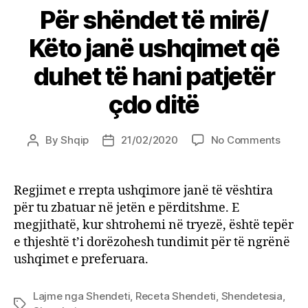
Për shëndet të mirë/
Këto janë ushqimet që
duhet të hani patjetër
çdo ditë
on
By
Shqip
21/02/2020
No Comments
Post
Post
Për
author
date
shën
të
Regjimet e rrepta ushqimore janë të vështira
mirë/
për tu zbatuar në jetën e përditshme. E
Këto
megjithatë, kur shtrohemi në tryezë, është tepër
janë
e thjeshtë t’i dorëzohesh tundimit për të ngrënë
ushq
ushqimet e preferuara.
që
duhe
të
Lajme nga Shendeti
,
Receta Shendeti
,
Shendetesia
,
Tags
hani