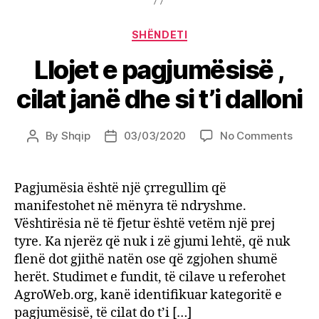
Categories
SHËNDETI
Llojet e pagjumësisë ,
cilat janë dhe si t’i dalloni
on
By
Shqip
03/03/2020
No Comments
Post
Post
Llojet
author
date
e
pagj
Pagjumësia është një çrregullim që
,
manifestohet në mënyra të ndryshme.
cilat
Vështirësia në të fjetur është vetëm një prej
janë
tyre. Ka njerëz që nuk i zë gjumi lehtë, që nuk
dhe
flenë dot gjithë natën ose që zgjohen shumë
si
herët. Studimet e fundit, të cilave u referohet
t’i
dallo
AgroWeb.org, kanë identifikuar kategoritë e
pagjumësisë, të cilat do t’i […]