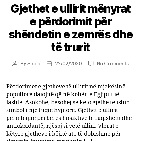
Gjethet e ullirit mënyrat
e përdorimit për
shëndetin e zemrës dhe
të trurit
on
By
Shqip
22/02/2020
No Comments
Post
Post
Gjeth
author
date
e
ullirit
Përdorimet e gjetheve të ullirit në mjekësinë
mëny
popullore datojnë që në kohën e Egjiptit të
e
lashtë. Asokohe, besohej se këto gjethe të ishin
përdo
simbol i një fuqie hyjnore. Gjethet e ullirit
për
përmbajnë përbërës bioaktivë të fuqishëm dhe
shënd
antioksidantë, njësoj si vetë ulliri. Vlerat e
e
zemr
këtyre gjetheve i bëjnë ato të dobishme për
dhe