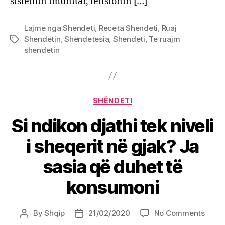
sistemin imunitar, tensionin […]
të
trurit
Lajme nga Shendeti
,
Receta Shendeti
,
Ruaj
Shendetin
,
Shendetesia
,
Shendeti
,
Te ruajm
Tags
shendetin
Categories
SHËNDETI
Si ndikon djathi tek niveli
i sheqerit në gjak? Ja
sasia që duhet të
konsumoni
on
By
Shqip
21/02/2020
No Comments
Post
Post
Si
author
date