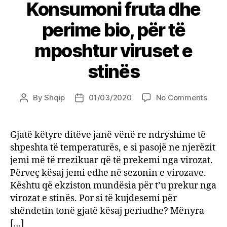
Konsumoni fruta dhe
perime bio, për të
mposhtur viruset e
stinës
on
By
Shqip
01/03/2020
No Comments
Post
Post
Kons
author
date
fruta
dhe
Gjatë këtyre ditëve janë vënë re ndryshime të
peri
shpeshta të temperaturës, e si pasojë ne njerëzit
bio,
jemi më të rrezikuar që të prekemi nga virozat.
për
Përveç kësaj jemi edhe në sezonin e virozave.
të
Kështu që ekziston mundësia për t’u prekur nga
mpos
virozat e stinës. Por si të kujdesemi për
virus
e
shëndetin tonë gjatë kësaj periudhe? Mënyra
stinë
[…]