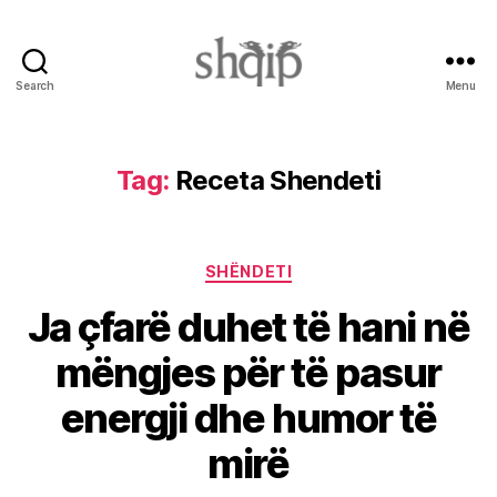
Search
Menu
Shqip.info
Tag:
Receta Shendeti
Categories
SHËNDETI
Ja çfarë duhet të hani në
mëngjes për të pasur
energji dhe humor të
mirë