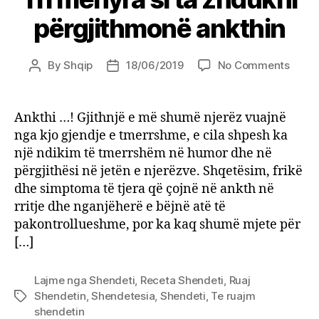
përgjithmonë ankthin
on
By
Shqip
18/06/2019
No Comments
Post
Post
Tri
author
date
mëny
si
Ankthi …! Gjithnjë e më shumë njerëz vuajnë
ta
nga kjo gjendje e tmerrshme, e cila shpesh ka
zhduk
një ndikim të tmerrshëm në humor dhe në
përgj
përgjithësi në jetën e njerëzve. Shqetësim, frikë
ankth
dhe simptoma të tjera që çojnë në ankth në
rritje dhe nganjëherë e bëjnë atë të
pakontrollueshme, por ka kaq shumë mjete për
[…]
Lajme nga Shendeti
,
Receta Shendeti
,
Ruaj
Shendetin
,
Shendetesia
,
Shendeti
,
Te ruajm
Tags
shendetin