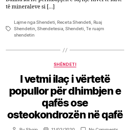
të mineraleve si […]
Lajme nga Shendeti
,
Receta Shendeti
,
Ruaj
Shendetin
,
Shendetesia
,
Shendeti
,
Te ruajm
Tags
shendetin
Categories
SHËNDETI
I vetmi ilaç i vërtetë
popullor për dhimbjen e
qafës ose
osteokondrozën në qafë
on
By
Shqip
11/02/2020
No Comments
Post
Post