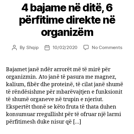
4 bajame në ditë, 6
përfitime direkte në
organizëm
on
By
Shqip
10/02/2020
No Comments
Post
Post
4
author
date
baja
në
Bajamet janë ndër arrorët më të mirë për
ditë,
organizmin. Ato janë të pasura me magnez,
6
kalium, fibër dhe proteinë, të cilat janë shumë
përfi
të rëndësishme për mbarëvajtjen e funksionit
direk
të shumë organeve në trupin e njeriut.
në
Ekspertët thonë se këto fruta të thata duhen
orga
konsumuar rregullisht për të ofruar një larmi
përfitimesh duke nisur që […]