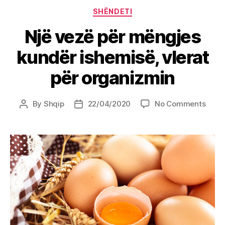
Categories
SHËNDETI
Një vezë për mëngjes
kundër ishemisë, vlerat
për organizmin
on
By
Shqip
22/04/2020
No Comments
Post
Post
Një
author
date
vezë
për
mëng
kund
ishem
vlera
për
orga