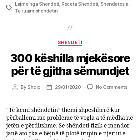
Lajme nga Shendeti
,
Receta Shendeti
,
Shendetesia
,
Tags
Te ruajm shendetin
Categories
SHËNDETI
300 këshilla mjekësore
për të gjitha sëmundjet
on
By
Shqip
29/01/2020
No Comments
Post
Post
300
author
date
këshil
mjekë
“Të kemi shëndetin” themi shpeshherë kur
për
përballemi me probleme të vogla a të mëdha në
të
jetën e përditshme. Se shëndeti fizik e mendor
gjitha
janë ato çka e bëjnë të plotë trupin e njeriut e
sëmu