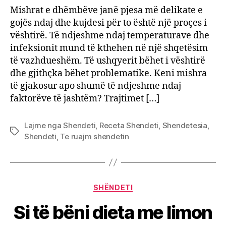
kuron
Mishrat e dhëmbëve janë pjesa më delikate e
infek
gojës ndaj dhe kujdesi për to është një proçes i
në
vështirë. Të ndjeshme ndaj temperaturave dhe
mishr
infeksionit mund të kthehen në një shqetësim
e
të vazhdueshëm. Të ushqyerit bëhet i vështirë
dhëm
dhe gjithçka bëhet problematike. Keni mishra
meto
natyr
të gjakosur apo shumë të ndjeshme ndaj
në
faktorëve të jashtëm? Trajtimet […]
shtëp
Lajme nga Shendeti
,
Receta Shendeti
,
Shendetesia
,
Tags
Shendeti
,
Te ruajm shendetin
Categories
SHËNDETI
Si të bëni dieta me limon