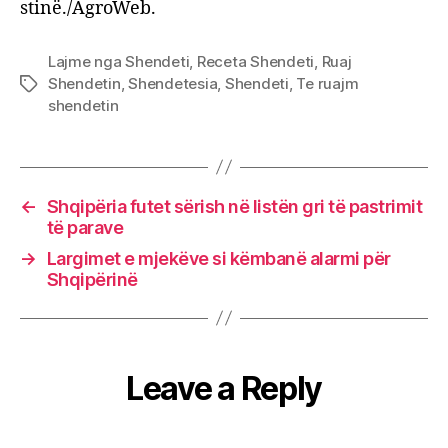
stinë./AgroWeb.
Lajme nga Shendeti
,
Receta Shendeti
,
Ruaj
Shendetin
,
Shendetesia
,
Shendeti
,
Te ruajm
Tags
shendetin
←
Shqipëria futet sërish në listën gri të pastrimit
të parave
→
Largimet e mjekëve si këmbanë alarmi për
Shqipërinë
Leave a Reply