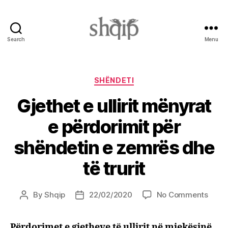
Search
Menu
Shqip.info
Categories
SHËNDETI
Gjethet e ullirit mënyrat
e përdorimit për
shëndetin e zemrës dhe
të trurit
on
By
Shqip
22/02/2020
No Comments
Post
Post
Gjeth
author
date
e
Përdorimet e gjetheve të ullirit në mjekësinë
ullirit