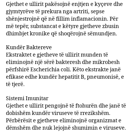
Gjethet e ullirit pakësojnë enjtjen e kyçeve dhe
gjymtyrëve të prekura nga artriti, sepse
shënjestrojnë që në fillim inflamacionin. Për
më tepër, substancat e këtyre gjetheve zbusin
dhimbjet kronike që shoqërojnë sëmundjen.
Kundër Baktereve
Ekstraktet e gjetheve të ullirit munden të
eliminojnë një sërë bakteresh dhe mikrobesh
përfshirë Escherichia coli. Këto ekstrakte janë
efikase edhe kundër hepatitit B, pneumonisë, e
të tjerë.
Sistemi Imunitar
Gjethet e ullirit pengojnë të ftohurën dhe janë të
dobishëm kundër viruseve të rrezikshëm.
Përbërësit e gjetheve eliminojnë organizmat e
dëmshëm dhe nuk lejojnë shumimin e viruseve.