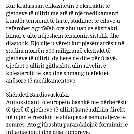
Kur krahasuan efikasitetin e ekstraktit të
gjetheve të ullirit me atë të një medikamenti
kundër tensionit të lartë, studimet të cilave u
referohet AgroWeb.org zbuluan se ekstrakti
bimor e ulte ndjeshëm tensionin sistolik dhe
diastolik. Kjo ulje u vërejt kur pjesëmarrësit në
studim morrën 500 miligramë ekstrakt të
gjetheve të ullirit, dy herë në ditë për 8 javë.
Gjethet e ullirit gjithashtu ulin nivelin e
kolesterolit të keq dhe shmangin efektet
anësore të medikamenteve.
Shëndeti Kardiovaskular
Antioksidanti oleuropein bashkë me përbërësit
të tjerë të gjetheve të ullirit kanë ndikim direkt
në uljen e rrezikut të shfaqjes së sëmundjeve të
zemrës. Ato gjithashtu parandalojnë formimin e
inflamacionit dhe disa tumoreve.