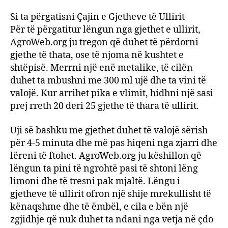
Si ta përgatisni Çajin e Gjetheve të Ullirit
Për të përgatitur lëngun nga gjethet e ullirit,
AgroWeb.org ju tregon që duhet të përdorni
gjethe të thata, ose të njoma në kushtet e
shtëpisë. Merrni një enë metalike, të cilën
duhet ta mbushni me 300 ml ujë dhe ta vini të
valojë. Kur arrihet pika e vlimit, hidhni një sasi
prej rreth 20 deri 25 gjethe të thara të ullirit.
Uji së bashku me gjethet duhet të valojë sërish
për 4-5 minuta dhe më pas hiqeni nga zjarri dhe
lëreni të ftohet. AgroWeb.org ju këshillon që
lëngun ta pini të ngrohtë pasi të shtoni lëng
limoni dhe të tresni pak mjaltë. Lëngu i
gjetheve të ullirit ofron një shije mrekullisht të
kënaqshme dhe të ëmbël, e cila e bën një
zgjidhje që nuk duhet ta ndani nga vetja në çdo