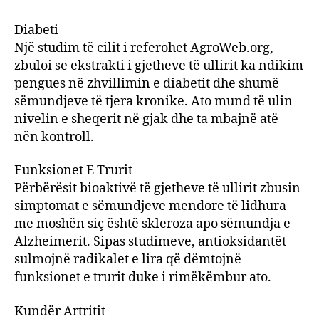
Diabeti
Një studim të cilit i referohet AgroWeb.org,
zbuloi se ekstrakti i gjetheve të ullirit ka ndikim
pengues në zhvillimin e diabetit dhe shumë
sëmundjeve të tjera kronike. Ato mund të ulin
nivelin e sheqerit në gjak dhe ta mbajnë atë
nën kontroll.
Funksionet E Trurit
Përbërësit bioaktivë të gjetheve të ullirit zbusin
simptomat e sëmundjeve mendore të lidhura
me moshën siç është skleroza apo sëmundja e
Alzheimerit. Sipas studimeve, antioksidantët
sulmojnë radikalet e lira që dëmtojnë
funksionet e trurit duke i rimëkëmbur ato.
Kundër Artritit