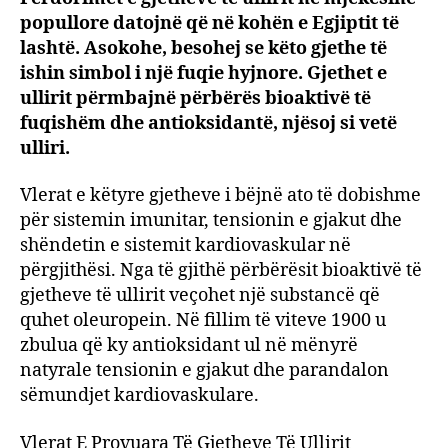
popullore datojnë që në kohën e Egjiptit të
mëny
e
lashtë. Asokohe, besohej se këto gjethe të
përdo
ishin simbol i një fuqie hyjnore. Gjethet e
për
ullirit përmbajnë përbërës bioaktivë të
shënd
fuqishëm dhe antioksidantë, njësoj si vetë
e
ulliri.
zemr
dhe
Vlerat e këtyre gjetheve i bëjnë ato të dobishme
të
për sistemin imunitar, tensionin e gjakut dhe
trurit
shëndetin e sistemit kardiovaskular në
përgjithësi. Nga të gjithë përbërësit bioaktivë të
gjetheve të ullirit veçohet një substancë që
quhet oleuropein. Në fillim të viteve 1900 u
zbulua që ky antioksidant ul në mënyrë
natyrale tensionin e gjakut dhe parandalon
sëmundjet kardiovaskulare.
Vlerat E Provuara Të Gjetheve Të Ullirit