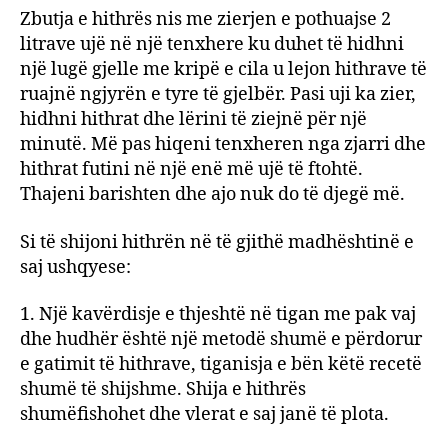
Zbutja e hithrës nis me zierjen e pothuajse 2
litrave ujë në një tenxhere ku duhet të hidhni
një lugë gjelle me kripë e cila u lejon hithrave të
ruajnë ngjyrën e tyre të gjelbër. Pasi uji ka zier,
hidhni hithrat dhe lërini të ziejnë për një
minutë. Më pas hiqeni tenxheren nga zjarri dhe
hithrat futini në një enë më ujë të ftohtë.
Thajeni barishten dhe ajo nuk do të djegë më.
Si të shijoni hithrën në të gjithë madhështinë e
saj ushqyese:
1. Një kavërdisje e thjeshtë në tigan me pak vaj
dhe hudhër është një metodë shumë e përdorur
e gatimit të hithrave, tiganisja e bën këtë recetë
shumë të shijshme. Shija e hithrës
shumëfishohet dhe vlerat e saj janë të plota.