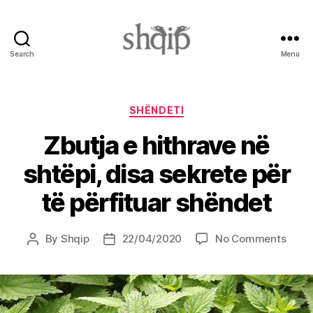
Search
Menu
Shqip.info
Categories
SHËNDETI
Zbutja e hithrave në
shtëpi, disa sekrete për
të përfituar shëndet
on
By
Shqip
22/04/2020
No Comments
Post
Post
Zbutj
author
date
e
hithr
në