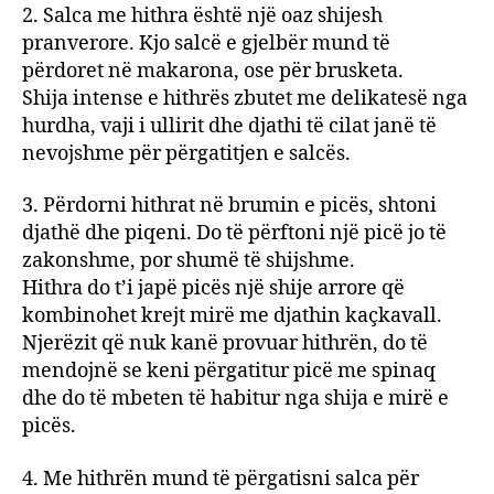
2. Salca me hithra është një oaz shijesh
pranverore. Kjo salcë e gjelbër mund të
përdoret në makarona, ose për brusketa.
Shija intense e hithrës zbutet me delikatesë nga
hurdha, vaji i ullirit dhe djathi të cilat janë të
nevojshme për përgatitjen e salcës.
3. Përdorni hithrat në brumin e picës, shtoni
djathë dhe piqeni. Do të përftoni një picë jo të
zakonshme, por shumë të shijshme.
Hithra do t’i japë picës një shije arrore që
kombinohet krejt mirë me djathin kaçkavall.
Njerëzit që nuk kanë provuar hithrën, do të
mendojnë se keni përgatitur picë me spinaq
dhe do të mbeten të habitur nga shija e mirë e
picës.
4. Me hithrën mund të përgatisni salca për