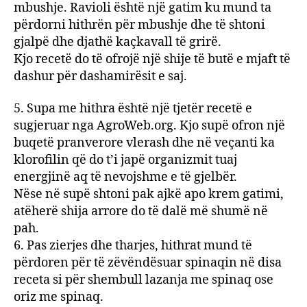
mbushje. Ravioli është një gatim ku mund ta
përdorni hithrën për mbushje dhe të shtoni
gjalpë dhe djathë kaçkavall të grirë.
Kjo recetë do të ofrojë një shije të butë e mjaft të
dashur për dashamirësit e saj.
5. Supa me hithra është një tjetër recetë e
sugjeruar nga AgroWeb.org. Kjo supë ofron një
buqetë pranverore vlerash dhe në veçanti ka
klorofilin që do t’i japë organizmit tuaj
energjinë aq të nevojshme e të gjelbër.
Nëse në supë shtoni pak ajkë apo krem gatimi,
atëherë shija arrore do të dalë më shumë në
pah.
6. Pas zierjes dhe tharjes, hithrat mund të
përdoren për të zëvëndësuar spinaqin në disa
receta si për shembull lazanja me spinaq ose
oriz me spinaq.