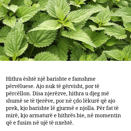
shtëp
disa
sekre
për
të
përfi
shën
Hithra është një barishte e famshme
përvëluese. Ajo nuk të gërvisht, por të
përcëllon. Disa njerëzve, hithra u djeg më
shumë se të tjerëve, por në çdo lëkurë që ajo
prek, kjo barishte lë gjurmë e njolla. Për fat të
mirë, kjo armaturë e hithrës bie, në momentin
që e fusim në ujë të nxehtë.