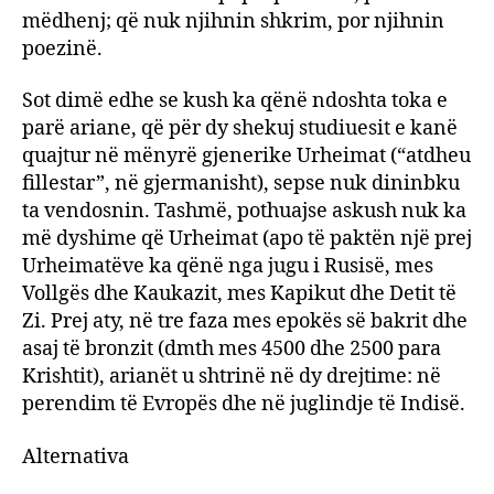
mëdhenj; që nuk njihnin shkrim, por njihnin
poezinë.
Sot dimë edhe se kush ka qënë ndoshta toka e
parë ariane, që për dy shekuj studiuesit e kanë
quajtur në mënyrë gjenerike Urheimat (“atdheu
fillestar”, në gjermanisht), sepse nuk dininbku
ta vendosnin. Tashmë, pothuajse askush nuk ka
më dyshime që Urheimat (apo të paktën një prej
Urheimatëve ka qënë nga jugu i Rusisë, mes
Vollgës dhe Kaukazit, mes Kapikut dhe Detit të
Zi. Prej aty, në tre faza mes epokës së bakrit dhe
asaj të bronzit (dmth mes 4500 dhe 2500 para
Krishtit), arianët u shtrinë në dy drejtime: në
perendim të Evropës dhe në juglindje të Indisë.
Alternativa