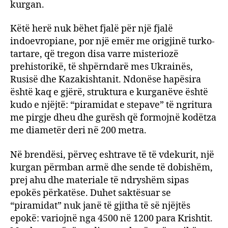
kurgan.
Këtë herë nuk bëhet fjalë për një fjalë
indoevropiane, por një emër me origjinë turko-
tartare, që tregon disa varre misteriozë
prehistorikë, të shpërndarë mes Ukrainës,
Rusisë dhe Kazakishtanit. Ndonëse hapësira
është kaq e gjërë, struktura e kurganëve është
kudo e njëjtë: “piramidat e stepave” të ngritura
me pirgje dheu dhe gurësh që formojnë kodëtza
me diametër deri në 200 metra.
Në brendësi, përveç eshtrave të të vdekurit, një
kurgan përmban armë dhe sende të dobishëm,
prej ahu dhe materiale të ndryshëm sipas
epokës përkatëse. Duhet saktësuar se
“piramidat” nuk janë të gjitha të së njëjtës
epokë: variojnë nga 4500 në 1200 para Krishtit.