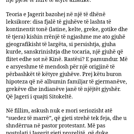
një pjesë të mirë të atyre aziatikë.
Teoria e Jagerit bazohej në një të dhënë
leksikore: disa fjalë të gjuhëve të lashta të
kontinentit tonë (latine, kelte, greke, gotike dhe
të tjera) kishin rrënjë të ngjashme me ato gjuhë
gjeografikisht të largëta, si persishtja, gjuha
kurde, sanskrinishtja dhe tocaria, një gjuhë që
flitet edhe sot në Kinë. Rastësi? E pamundur. Më
e arsyeshme të mendosh për një origjinë të
përbashkët të këtyre gjuhëve. Prej këtu buron
hipoteza që në albumin familjar të gjermanëve,
grekëve dhe indianëve janë të njëjtët gjyshër.
Që Jageri i quajti Sitokeltë.
Në fillim, askush nuk e mori seriozisht atë
“suedez të marrë”, që gjeti strehë tek feja, dhe u
shndërrua në pastor protestant. Më pas
postulati i Jagerit gjeti prozelitë, që duke