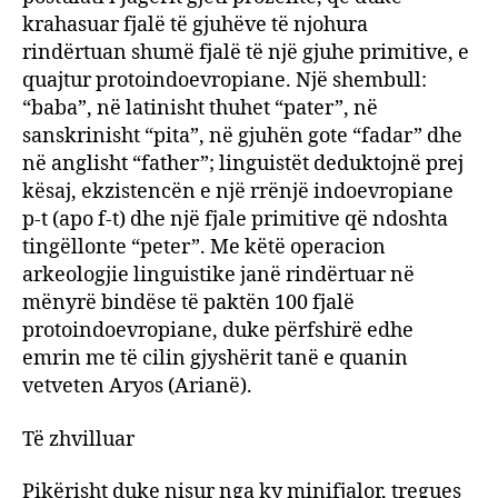
krahasuar fjalë të gjuhëve të njohura
rindërtuan shumë fjalë të një gjuhe primitive, e
quajtur protoindoevropiane. Një shembull:
“baba”, në latinisht thuhet “pater”, në
sanskrinisht “pita”, në gjuhën gote “fadar” dhe
në anglisht “father”; linguistët deduktojnë prej
kësaj, ekzistencën e një rrënjë indoevropiane
p-t (apo f-t) dhe një fjale primitive që ndoshta
tingëllonte “peter”. Me këtë operacion
arkeologjie linguistike janë rindërtuar në
mënyrë bindëse të paktën 100 fjalë
protoindoevropiane, duke përfshirë edhe
emrin me të cilin gjyshërit tanë e quanin
vetveten Aryos (Arianë).
Të zhvilluar
Pikërisht duke nisur nga ky minifjalor, tregues