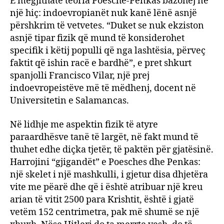
E megjithatë teoria Poesche-Penkas bazohej në
një hiç: indoevropianët nuk kanë lënë asnjë
përshkrim të vetvetes. “Duket se nuk ekziston
asnjë tipar fizik që mund të konsiderohet
specifik i këtij populli që nga lashtësia, përveç
faktit që ishin racë e bardhë”, e pret shkurt
spanjolli Francisco Vilar, një prej
indoevropeistëve më të mëdhenj, docent në
Universitetin e Salamancas.
Në lidhje me aspektin fizik të atyre
paraardhësve tanë të largët, në fakt mund të
thuhet edhe diçka tjetër, të paktën për gjatësinë.
Harrojini “gjigandët” e Poesches dhe Penkas:
një skelet i një mashkulli, i gjetur disa dhjetëra
vite me pëarë dhe që i është atribuar një kreu
arian të vitit 2500 para Krishtit, është i gjatë
vetëm 152 centrimetra, pak më shumë se një