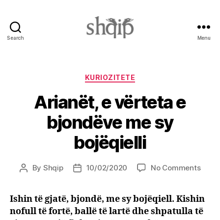
Search
Menu
Shqip.info
Categories
KURIOZITETE
Arianët, e vërteta e
bjondëve me sy
bojëqielli
on
By
Shqip
10/02/2020
No Comments
Post
Post
Arian
author
date
e
Ishin të gjatë, bjondë, me sy bojëqiell. Kishin
vërte
nofull të fortë, ballë të lartë dhe shpatulla të
e