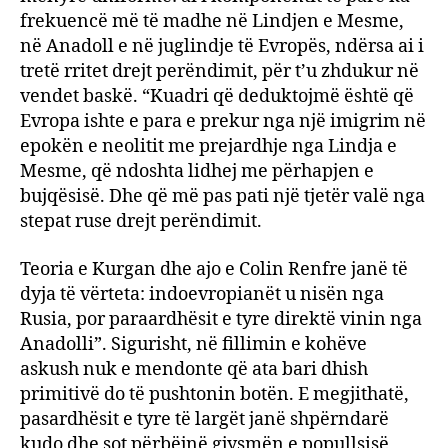
frekuencë më të madhe në Lindjen e Mesme,
në Anadoll e në juglindje të Evropës, ndërsa ai i
tretë rritet drejt perëndimit, për t’u zhdukur në
vendet baskë. “Kuadri që deduktojmë është që
Evropa ishte e para e prekur nga një imigrim në
epokën e neolitit me prejardhje nga Lindja e
Mesme, që ndoshta lidhej me përhapjen e
bujqësisë. Dhe që më pas pati një tjetër valë nga
stepat ruse drejt perëndimit.
Teoria e Kurgan dhe ajo e Colin Renfre janë të
dyja të vërteta: indoevropianët u nisën nga
Rusia, por paraardhësit e tyre direktë vinin nga
Anadolli”. Sigurisht, në fillimin e kohëve
askush nuk e mendonte që ata bari dhish
primitivë do të pushtonin botën. E megjithatë,
pasardhësit e tyre të largët janë shpërndarë
kudo dhe sot përbëjnë gjysmën e popullsisë