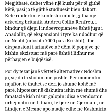
Megjithatë, duhet vënë një kusht për të gjithë
këtë, pasi jo të gjithë studiuesit bien dakort.
Këtë rindërtim e kontestoi mbi të gjitha një
arkeolog britanik, Andreu Collin Renfreu, i
bindur që djepi i indoevropianëve është jugu i
Anadollit, që ekspansioni i tyre ka ndodhur që
në Neolit (ndoshta 7000 para Krishtit), dhe
ekspansioni i arianëve në dëm të popujve që
kishin ekzistuar më parë është i lidhur me
përhapjen e bujqësisë.
Por dy tezat janë vërtetë alternative? Ndoshta
jo, siç do ta shohim më poshtë. Për momentin
mjafton të thuhet se deri jo shumë kohë më
parë, hipotezat në diskutim ishin më shumë dhe
fanatazia kish nisur galopin: disa e vendosnin
urhejmatin në Lituani, të tjerë në Gjermani, në
Lindjen e Mesme apo madje edhe në Kashmirin