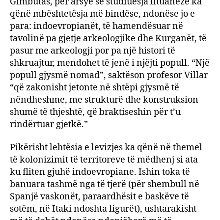
Gimbutas, për arsye se studiuesja lituaneze ka
qënë mbështetësja më bindëse, ndonëse jo e
para: indoevropianët, të hamendësuar në
tavolinë pa gjetje arkeologjike dhe Kurganët, të
pasur me arkeologji por pa një histori të
shkruajtur, mendohet të jenë i njëjti popull. “Një
popull gjysmë nomad”, saktëson profesor Villar
“që zakonisht jetonte në shtëpi gjysmë të
nëndheshme, me strukturë dhe konstruksion
shumë të thjeshtë, që braktiseshin për t’u
rindërtuar gjetkë.”
Pikërisht lehtësia e levizjes ka qënë në themel
të kolonizimit të territoreve të mëdhenj si ata
ku fliten gjuhë indoevropiane. Ishin toka të
banuara tashmë nga të tjerë (për shembull në
Spanjë vaskonët, paraardhësit e baskëve të
sotëm, në Itaki ndoshta ligurët), ushtarakisht