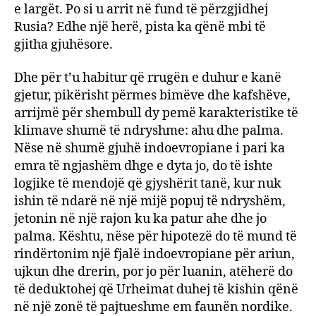
e largët. Po si u arrit në fund të përzgjidhej
Rusia? Edhe një herë, pista ka qënë mbi të
gjitha gjuhësore.
Dhe për t’u habitur që rrugën e duhur e kanë
gjetur, pikërisht përmes bimëve dhe kafshëve,
arrijmë për shembull dy pemë karakteristike të
klimave shumë të ndryshme: ahu dhe palma.
Nëse në shumë gjuhë indoevropiane i pari ka
emra të ngjashëm dhge e dyta jo, do të ishte
logjike të mendojë që gjyshërit tanë, kur nuk
ishin të ndarë në një mijë popuj të ndryshëm,
jetonin në një rajon ku ka patur ahe dhe jo
palma. Kështu, nëse për hipotezë do të mund të
rindërtonim një fjalë indoevropiane për ariun,
ujkun dhe drerin, por jo për luanin, atëherë do
të deduktohej që Urheimat duhej të kishin qënë
në një zonë të pajtueshme em faunën nordike.