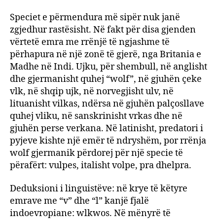
Speciet e përmendura më sipër nuk janë
zgjedhur rastësisht. Në fakt për disa gjenden
vërtetë emra me rrënjë të ngjashme të
përhapura në një zonë të gjerë, nga Britania e
Madhe në Indi. Ujku, për shembull, në anglisht
dhe gjermanisht quhej “wolf”, në gjuhën çeke
vlk, në shqip ujk, në norvegjisht ulv, në
lituanisht vilkas, ndërsa në gjuhën palçosllave
quhej vliku, në sanskrinisht vrkas dhe në
gjuhën perse verkana. Në latinisht, predatori i
pyjeve kishte një emër të ndryshëm, por rrënja
wolf gjermanik përdorej për një specie të
përafërt: vulpes, italisht volpe, pra dhelpra.
Deduksioni i linguistëve: në krye të këtyre
emrave me “v” dhe “l” kanjë fjalë
indoevropiane: wlkwos. Në mënyrë të