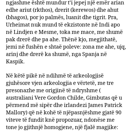
ngjashme është mundur t’i jepej një emër arian
edhe ariut (rkthos), drerit (kerewos) dhe ahut
(bhagos), por jo palmës, luanit dhe tigrit. Pra,
Urheimat nuk mund të ekzistonte në Indi apo
në Lindjen e Mesme, toka me mace, me shumë
pak drerë dhe pa ahe. Thënë kjo, megjithatë,
jemi në fushën e shtaë poleve: zona me ahe, ujq,
arinj dhe drerë ka shumë, nga Spanja në
Kaspik.
Në këtë pikë në ndihmë të arkeologjisë
gjuhësore vjen arkeologjia e vërtetë, me tre
presonazhe me origjinë të ndryshme (
australiani Vere Gordon Childe, Gimbutas që u
përmend më sipër dhe irlandezi James Patrick
Mallory) që në kohë të njëpasnjëshme gjatë 90
viteve të fundit knë propozuar, ndonëse me
tone jo gjithnjë homogjene, një fjalë magjike: