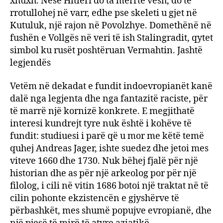
xhuxh. Nëse Hitleri do ta merrte vesh, do të
rrotullohej në varr, edhe pse skeleti u gjet në
Kutuluk, një rajon në Povolzhye. Domethënë në
fushën e Vollgës në veri të ish Stalingradit, qytet
simbol ku rusët poshtëruan Vermahtin. Jashtë
legjendës
Vetëm në dekadat e fundit indoevropianët kanë
dalë nga legjenta dhe nga fantazitë raciste, për
të marrë një kornizë konkrete. E megjithatë
interesi kundrejt tyre nuk është i kohëve të
fundit: studiuesi i parë që u mor me këtë temë
quhej Andreas Jager, ishte suedez dhe jetoi mes
viteve 1660 dhe 1730. Nuk bëhej fjalë për një
historian dhe as për një arkeolog por për një
filolog, i cili në vitin 1686 botoi një traktat në të
cilin pohonte ekzistencën e gjyshërve të
përbashkët, mes shumë popujve evropianë, dhe