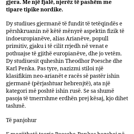
bjon
gjera. Me një fjalë, njerëz të pashëm me
me
tipare tipike nordike.
sy
bojëqi
Dy studiues gjermanë të fundit të tetëqindës e
përshkruanin në këtë mënyrë aspektin fizik të
indoeuropianëve, alias Arianëve, popull
primitiv, gjaku i të cilit rrjedh në venat e
pothuajse të gjithë europianëve, dhe jo vetëm.
Dy studiuesit quheshin Theodhor Poesche dhe
Karl Penka. Pas tyre, nazizmi stiloi një
klasifikim neo-arianët e racës së pastër ishin
gjermanë (përjashtuar hebrenjtë), ata një
kategori më poshtë ishin rusë. Se sa shumë
pasoja të tmerrshme erdhën prej kësaj, kjo dihet
tashmë.
Të panjohur