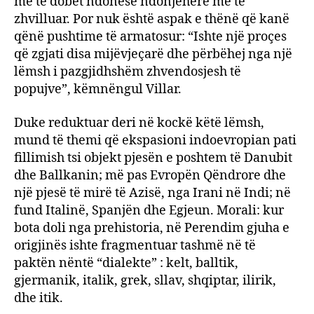
më të dobët ndonëse ndonjëherë më të
zhvilluar. Por nuk është aspak e thënë që kanë
qënë pushtime të armatosur: “Ishte një proçes
që zgjati disa mijëvjeçarë dhe përbëhej nga një
lëmsh i pazgjidhshëm zhvendosjesh të
popujve”, këmnëngul Villar.
Duke reduktuar deri në kockë këtë lëmsh,
mund të themi që ekspasioni indoevropian pati
fillimish tsi objekt pjesën e poshtem të Danubit
dhe Ballkanin; më pas Evropën Qëndrore dhe
një pjesë të mirë të Azisë, nga Irani në Indi; në
fund Italinë, Spanjën dhe Egjeun. Morali: kur
bota doli nga prehistoria, në Perendim gjuha e
origjinës ishte fragmentuar tashmë në të
paktën nëntë “dialekte” : kelt, balltik,
gjermanik, italik, grek, sllav, shqiptar, ilirik,
dhe itik.