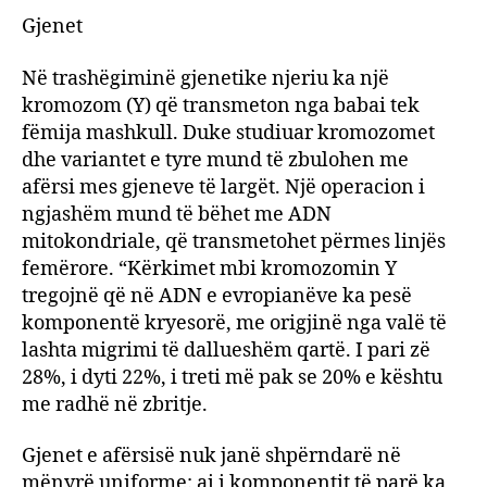
Gjenet
Në trashëgiminë gjenetike njeriu ka një
kromozom (Y) që transmeton nga babai tek
fëmija mashkull. Duke studiuar kromozomet
dhe variantet e tyre mund të zbulohen me
afërsi mes gjeneve të largët. Një operacion i
ngjashëm mund të bëhet me ADN
mitokondriale, që transmetohet përmes linjës
femërore. “Kërkimet mbi kromozomin Y
tregojnë që në ADN e evropianëve ka pesë
komponentë kryesorë, me origjinë nga valë të
lashta migrimi të dallueshëm qartë. I pari zë
28%, i dyti 22%, i treti më pak se 20% e kështu
me radhë në zbritje.
Gjenet e afërsisë nuk janë shpërndarë në
mënyrë uniforme: ai i komponentit të parë ka