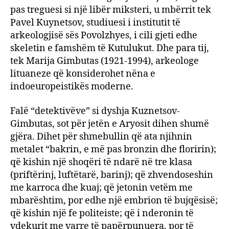
pas treguesi si një libër miksteri, u mbërrit tek
Pavel Kuynetsov, studiuesi i institutit të
arkeologjisë sës Povolzhyes, i cili gjeti edhe
skeletin e famshëm të Kutulukut. Dhe para tij,
tek Marija Gimbutas (1921-1994), arkeologe
lituaneze që konsiderohet nëna e
indoeuropeistikës moderne.
Falë “detektivëve” si dyshja Kuznetsov-
Gimbutas, sot për jetën e Aryosit dihen shumë
gjëra. Dihet për shmebullin që ata njihnin
metalet “bakrin, e më pas bronzin dhe floririn);
që kishin një shoqëri të ndarë në tre klasa
(priftërinj, luftëtarë, barinj); që zhvendoseshin
me karroca dhe kuaj; që jetonin vetëm me
mbarështim, por edhe një embrion të bujqësisë;
që kishin një fe politeiste; që i nderonin të
vdekurit me varre të papërpunuera, por të