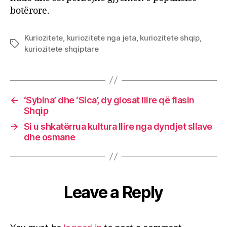
botërore.
Kuriozitete
,
kuriozitete nga jeta
,
kuriozitete shqip
,
Tags
kuriozitete shqiptare
←
‘Sybina’ dhe ‘Sica’, dy glosat Ilire që flasin
Shqip
→
Si u shkatërrua kultura Ilire nga dyndjet sllave
dhe osmane
Leave a Reply