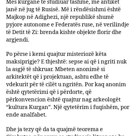
Mes kurganë të studiuar tashmë, më antikët
janë në jug të Rusisë. Më i rëndësishmi është
Majkop në Adighezi, një republikë shumë
pyjore autonome e Federatës ruse, në verilindje
të Detit të Zi: brenda kishte objekte florir dhe
argjendi.
Po përse i kemi quajtur misteriozë këta
maksiprigje? E thjeshtë: sepse ai që i ngriti nuk
la asgjë të shkruar. Mbeten anonimë si
arkitektët që i projektuan, ashtu edhe të
vdekurit për të cilët u ngritën. Por kaq anonim
është qytetërimi që i përdorte, që
përkonvencion është quajtur nag arkeologët
“kultura Kurgan”. Një qytetërim i fuqishëm, por
ende analfabet.
Dhe ja tezy që da ta quajmë teorema e