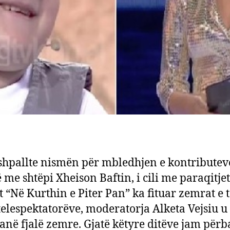
shpallte nismën për mbledhjen e kontributev
 me shtëpi Xheison Baftin, i cili me paraqitjet 
it “Në Kurthin e Piter Pan” ka fituar zemrat e 
 telespektatorëve, moderatorja Alketa Vejsiu u 
janë fjalë zemre. Gjatë këtyre ditëve jam përb