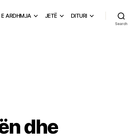
E ARDHMJA
JETË
DITURI
Search
sën dhe