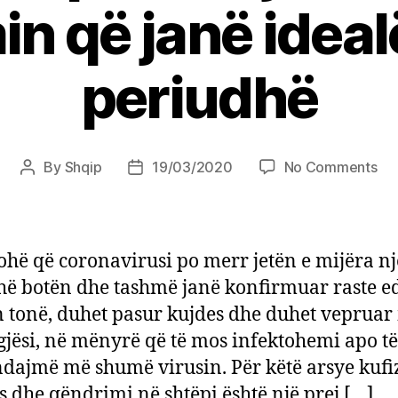
n që janë ideal
periudhë
on
By
Shqip
19/03/2020
No Comments
Post
Post
15
author
date
fil
pë
mb
hë që coronavirusi po merr jetën e mijëra n
dh
thë botën dhe tashmë janë konfirmuar raste e
opt
 tonë, duhet pasur kujdes dhe duhet vepruar
që
jan
gjësi, në mënyrë që të mos infektohemi apo t
ide
dajmë më shumë virusin. Për këtë arsye kufi
pë
es dhe qëndrimi në shtëpi është një prej […]