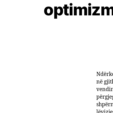
optimizmi
Ndërko
në gji
vendin
përgje
shpërn
lëvizj