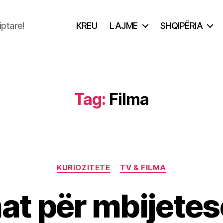
iptare!
KREU
LAJME
SHQIPËRIA
Tag:
Filma
Categories
KURIOZITETE
TV & FILMA
mat për mbijete