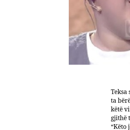
Teksa 
ta bërë
këtë v
gjithë
“Këto 