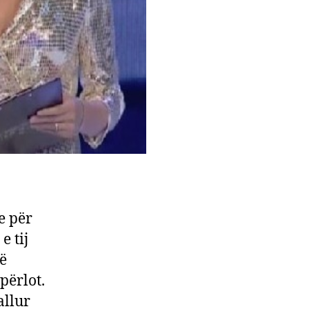
e për
e tij
të
përlot.
allur