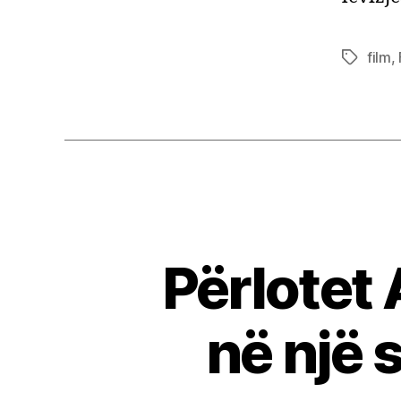
film
,
Tags
Përlotet 
në një 