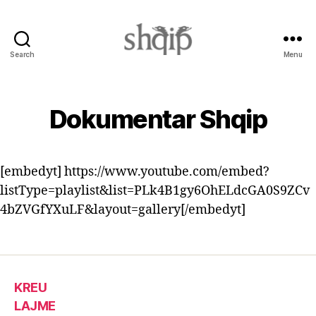
Search
Menu
Shqip.info
Dokumentar Shqip
[embedyt] https://www.youtube.com/embed?
listType=playlist&list=PLk4B1gy6OhELdcGA0S9ZCv
4bZVGfYXuLF&layout=gallery[/embedyt]
KREU
LAJME