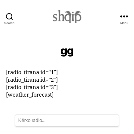
Search
Menu
Shqip.info
gg
[radio_tirana id=”1″]
[radio_tirana id=”2″]
[radio_tirana id=”3″]
[weather_forecast]