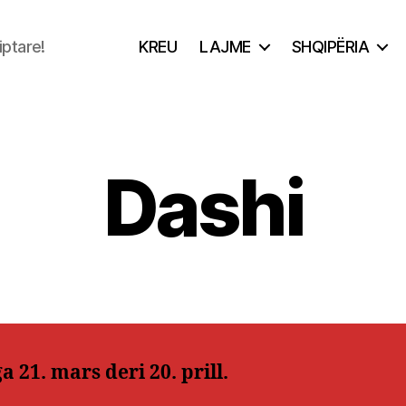
iptare!
KREU
LAJME
SHQIPËRIA
Dashi
a 21. mars deri 20. prill.