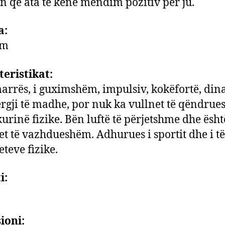
ën që ata të kenë mendim pozitiv për ju.
a:
am
eristikat:
rrës, i guximshëm, impulsiv, kokëfortë, din
rgji të madhe, por nuk ka vullnet të qëndrue
urinë fizike. Bën luftë të përjetshme dhe ësht
tet të vazhdueshëm. Adhurues i sportit dhe i të
eteve fizike.
i:
ioni: