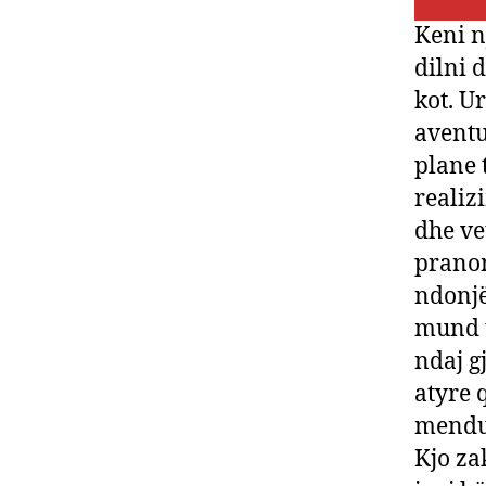
Keni n
dilni 
kot. U
aventu
plane t
realiz
dhe vet
pranon
ndonjë
mund t
ndaj g
atyre 
mendua
Kjo za