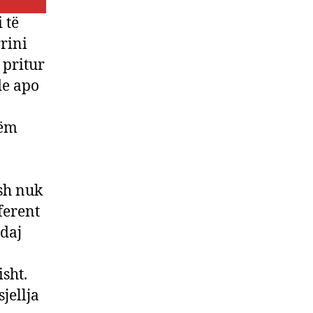
 të
rrini
 pritur
de apo
hëm
sh nuk
ferent
ndaj
sht.
jellja