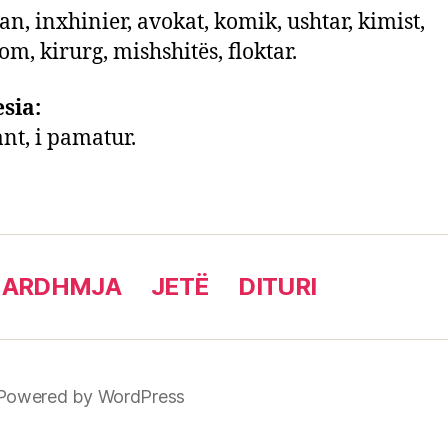
kan, inxhinier, avokat, komik, ushtar, kimist,
om, kirurg, mishshitës, floktar.
sia:
nt, i pamatur.
 ARDHMJA
JETË
DITURI
Powered by WordPress