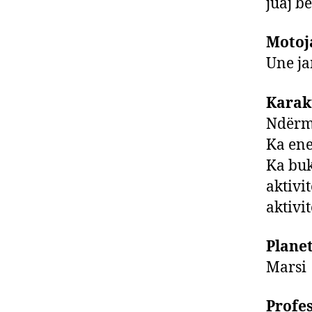
juaj b
Motoj
Une j
Karakt
Ndërma
Ka ene
Ka buk
aktivi
aktivit
Planet
Marsi
Profes