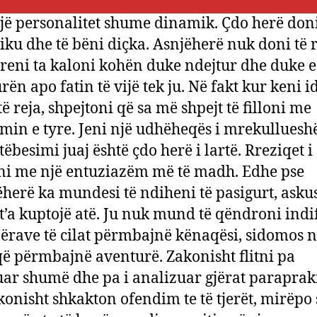
jë personalitet shume dinamik. Çdo herë doni
diku dhe të bëni diçka. Asnjëherë nuk doni të 
rreni ta kaloni kohën duke ndejtur dhe duke e
rën apo fatin të vijë tek ju. Në fakt kur keni i
ë reja, shpejtoni që sa më shpejt të filloni me
imin e tyre. Jeni një udhëheqës i mrekullues
ëbesimi juaj është çdo herë i lartë. Rreziqet i
i me një entuziazëm më të madh. Edhe pse
herë ka mundesi të ndiheni të pasigurt, asku
’a kuptojë atë. Ju nuk mund të qëndroni indi
jërave të cilat përmbajnë kënaqësi, sidomos 
që përmbajnë aventurë. Zakonisht flitni pa
r shumë dhe pa i analizuar gjërat parapraki
konisht shkakton ofendim te të tjerët, mirëpo s