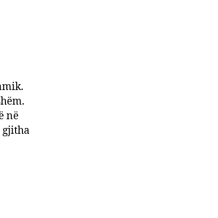
amik.
shëm.
ë në
 gjitha