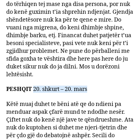
do tërhiqen tej mase nga disa persona, por nuk
do kenë guximin t’ia shprehin ndjenjat. Gjendja
shëndetësore nuk ka për te qene e mire. Do
vuani nga migrena, do keni dhimbje shpine,
dhimbje barku, etj. Financat duhet patjetër t’ua
besoni specialisteve, pasi vete nuk keni për t’i
zgjidhur problemet. Ne pune do përballeni me
sfida goxha te vështira dhe here pas here do ju
duket sikur nuk do ja dilni. Mos u dorëzoni
lehtësisht.
PESHQIT
20. shkurt – 20. mars
Këtë muaj duhet te bëni atë qe do ndieni pa
menduar aspak çfarë mund te ndodhe nesër.
Çiftet nuk do kenë një jave te qëndrueshme. Ata
nuk do kuptohen si duhet me njeri-tjetrin dhe
për çdo gjë do debatojnë ashpër. Secili do