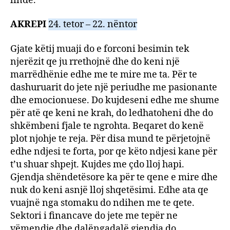
linde.
AKREPI
24. tetor – 22. nëntor
Gjate këtij muaji do e forconi besimin tek
njerëzit qe ju rrethojnë dhe do keni një
marrëdhënie edhe me te mire me ta. Për te
dashuruarit do jete një periudhe me pasionante
dhe emocionuese. Do kujdeseni edhe me shume
për atë qe keni ne krah, do ledhatoheni dhe do
shkëmbeni fjale te ngrohta. Beqaret do kenë
plot njohje te reja. Për disa mund te përjetojnë
edhe ndjesi te forta, por qe këto ndjesi kane për
t’u shuar shpejt. Kujdes me çdo lloj hapi.
Gjendja shëndetësore ka për te qene e mire dhe
nuk do keni asnjë lloj shqetësimi. Edhe ata qe
vuajnë nga stomaku do ndihen me te qete.
Sektori i financave do jete me tepër ne
vëmendje dhe dalëngadalë gjendja do