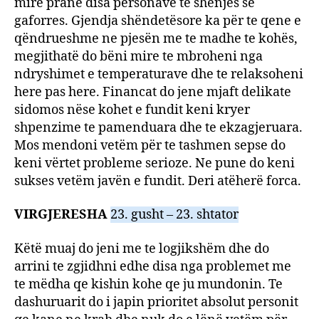
mire pranë disa personave te shenjës se
gaforres. Gjendja shëndetësore ka për te qene e
qëndrueshme ne pjesën me te madhe te kohës,
megjithatë do bëni mire te mbroheni nga
ndryshimet e temperaturave dhe te relaksoheni
here pas here. Financat do jene mjaft delikate
sidomos nëse kohet e fundit keni kryer
shpenzime te pamenduara dhe te ekzagjeruara.
Mos mendoni vetëm për te tashmen sepse do
keni vërtet probleme serioze. Ne pune do keni
sukses vetëm javën e fundit. Deri atëherë forca.
VIRGJERESHA
23. gusht – 23. shtator
Këtë muaj do jeni me te logjikshëm dhe do
arrini te zgjidhni edhe disa nga problemet me
te mëdha qe kishin kohe qe ju mundonin. Te
dashuruarit do i japin prioritet absolut personit