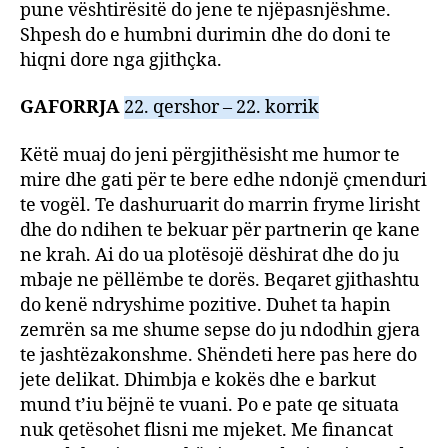
pune vështirësitë do jene te njëpasnjëshme.
Shpesh do e humbni durimin dhe do doni te
hiqni dore nga gjithçka.
GAFORRJA
22. qershor – 22. korrik
Këtë muaj do jeni përgjithësisht me humor te
mire dhe gati për te bere edhe ndonjë çmenduri
te vogël. Te dashuruarit do marrin fryme lirisht
dhe do ndihen te bekuar për partnerin qe kane
ne krah. Ai do ua plotësojë dëshirat dhe do ju
mbaje ne pëllëmbe te dorës. Beqaret gjithashtu
do kenë ndryshime pozitive. Duhet ta hapin
zemrën sa me shume sepse do ju ndodhin gjera
te jashtëzakonshme. Shëndeti here pas here do
jete delikat. Dhimbja e kokës dhe e barkut
mund t’iu bëjnë te vuani. Po e pate qe situata
nuk qetësohet flisni me mjeket. Me financat