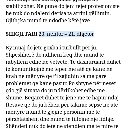
stabilizohet. Ne pune do jeni tejet profesioniste
he nuk do ndaleni derisa ta arrini qëllimin.
Gjithçka mund te ndodhe këtë jave.
SHIGJETARI
23. nëntor – 21. dhjetor
Ky muaj do jete goxha i turbullt për ju.
Shpeshherë do ndiheni keq dhe mund te
mbylleni edhe ne vetvete. Te dashuruarit duhet
te komunikojnë me tepër me atë qe kane ne
krah ne mënyrë qe t’i zgjidhin sa me pare
problemet qe kane pasur. Po shtynë për nesër
çdo gjë situata do ju ndërlikohet edhe me
shume. Beqaret duhet te jene me te hapur ndaj
ftesave qe do ju bëhen për takime sepse ne atë
mënyrë mund te gjejnë personin me te
përshtatshëm dhe mund te fillojnë një lidhje.
Shëndeti nuk do jete ne gjendjen me te mire te