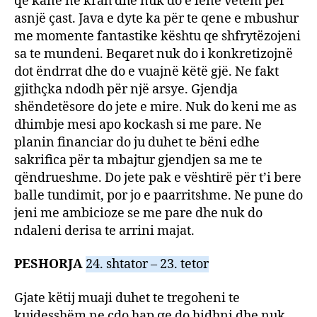
qe kane ne krah dhe nuk do e lënë vetëm për
asnjë çast. Java e dyte ka për te qene e mbushur
me momente fantastike kështu qe shfrytëzojeni
sa te mundeni. Beqaret nuk do i konkretizojnë
dot ëndrrat dhe do e vuajnë këtë gjë. Ne fakt
gjithçka ndodh për një arsye. Gjendja
shëndetësore do jete e mire. Nuk do keni me as
dhimbje mesi apo kockash si me pare. Ne
planin financiar do ju duhet te bëni edhe
sakrifica për ta mbajtur gjendjen sa me te
qëndrueshme. Do jete pak e vështirë për t’i bere
balle tundimit, por jo e paarritshme. Ne pune do
jeni me ambicioze se me pare dhe nuk do
ndaleni derisa te arrini majat.
PESHORJA
24. shtator – 23. tetor
Gjate këtij muaji duhet te tregoheni te
kujdesshëm ne çdo hap qe do hidhni dhe nuk