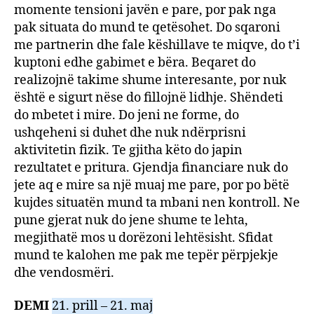
momente tensioni javën e pare, por pak nga
pak situata do mund te qetësohet. Do sqaroni
me partnerin dhe fale këshillave te miqve, do t’i
kuptoni edhe gabimet e bëra. Beqaret do
realizojnë takime shume interesante, por nuk
është e sigurt nëse do fillojnë lidhje. Shëndeti
do mbetet i mire. Do jeni ne forme, do
ushqeheni si duhet dhe nuk ndërprisni
aktivitetin fizik. Te gjitha këto do japin
rezultatet e pritura. Gjendja financiare nuk do
jete aq e mire sa një muaj me pare, por po bëtë
kujdes situatën mund ta mbani nen kontroll. Ne
pune gjerat nuk do jene shume te lehta,
megjithatë mos u dorëzoni lehtësisht. Sfidat
mund te kalohen me pak me tepër përpjekje
dhe vendosmëri.
DEMI
21. prill – 21. maj