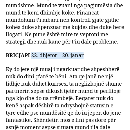
mundshme. Mund te vuani nga pagjumësia dhe
mund te keni dhimbje koke. Financat
mundohuni t’i mbani nen kontroll gjate gjithë
kohës duke shpenzuar me kujdes dhe duke bere
llogari. Ne pune është mire te veproni me
strategji dhe nuk kane për t’iu dale probleme.
BRICJAPI
22. dhjetor – 20. janar
Ky do jete një muaj i ngarkuar dhe shpeshherë
nuk do dini çfarë te bëni. Ata qe janë ne një
lidhje nuk duhet kurrsesi ta neglizhojnë shume
partnerin sepse dikush tjetër mund te përfitojë
nga kjo dhe do ua rrëmbejë. Beqaret nuk do
kenë aspak dëshirë ta ndryshojnë statusin e
tyre edhe pse mundësitë qe do iu jepen do jene
fantastike. Shëndetin mos e lini pas dore për
asnjë moment sepse situata mund t’ia dale