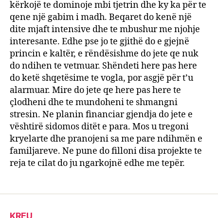
kërkojë te dominoje mbi tjetrin dhe ky ka për te
qene një gabim i madh. Beqaret do kenë një
dite mjaft intensive dhe te mbushur me njohje
interesante. Edhe pse jo te gjithë do e gjejnë
princin e kaltër, e rëndësishme do jete qe nuk
do ndihen te vetmuar. Shëndeti here pas here
do ketë shqetësime te vogla, por asgjë për t’u
alarmuar. Mire do jete qe here pas here te
çlodheni dhe te mundoheni te shmangni
stresin. Ne planin financiar gjendja do jete e
vështirë sidomos ditët e para. Mos u tregoni
kryelarte dhe pranojeni sa me pare ndihmën e
familjareve. Ne pune do filloni disa projekte te
reja te cilat do ju ngarkojnë edhe me tepër.
KREU