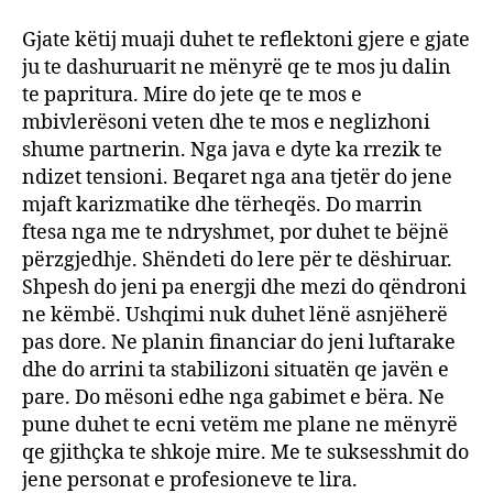
Gjate këtij muaji duhet te reflektoni gjere e gjate
ju te dashuruarit ne mënyrë qe te mos ju dalin
te papritura. Mire do jete qe te mos e
mbivlerësoni veten dhe te mos e neglizhoni
shume partnerin. Nga java e dyte ka rrezik te
ndizet tensioni. Beqaret nga ana tjetër do jene
mjaft karizmatike dhe tërheqës. Do marrin
ftesa nga me te ndryshmet, por duhet te bëjnë
përzgjedhje. Shëndeti do lere për te dëshiruar.
Shpesh do jeni pa energji dhe mezi do qëndroni
ne këmbë. Ushqimi nuk duhet lënë asnjëherë
pas dore. Ne planin financiar do jeni luftarake
dhe do arrini ta stabilizoni situatën qe javën e
pare. Do mësoni edhe nga gabimet e bëra. Ne
pune duhet te ecni vetëm me plane ne mënyrë
qe gjithçka te shkoje mire. Me te suksesshmit do
jene personat e profesioneve te lira.