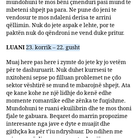
mundohuni te mos bëni çmenduri pasi mund te
mbeteni shpejt pa para. Ne pune do jeni te
vendosur te mos ndaleni derisa te arrini
qëllimin. Nuk do jete aspak e lehte, por te
paktën nuk do qëndroni ne vend duke pritur.
LUANI
23. korrik – 22. gusht
Muaj here pas here i zymte do jete ky jo vetëm
për te dashuruarit. Nuk duhet kurrsesi te
nxitoheni sepse po filluan problemet ne çdo
sektor vështirë se mund te mbarojnë shpejt. Ata
qe kane kohe ne një lidhje do kenë edhe
momente romantike edhe zënka te fuqishme.
Mundohuni te ruani ekuilibrin dhe te mos thoni
fjale te gabuara. Beqaret do marrin propozime
interesante nga jave e dyte e muajit dhe
gjithçka ka për t’iu ndryshuar. Do ndihen me