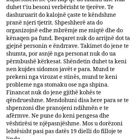
duhet t’iu besoni verbërisht te tjerëve. Te
dashuruarit do kalojnë çaste te këndshme
pranë njeri tjetrit. Shpeshherë ata do
organizojnë edhe mbrëmje me miqtë dhe do
kënaqen pa fund. Beqaret nuk do arrijnë dot ta
gjejnë personin e ëndrrave. Takimet do jene te
shumta, por asnjë nga personat nuk do ua
përmbushë kërkesat. Shëndetin duhet ta keni
nen kujdes sidomos javët e para. Mund te
prekeni nga virozat e stinës, mund te keni
probleme nga stomaku ose nga shpina.
Financat nuk do jene gjithë kohës te
qëndrueshme. Mendohuni disa here para se te
shpenzoni dhe pranojeni ndihmën e te
afërmve. Ne pune do keni pengesa dhe
vështirësi te njëpasnjëshme. Mos u dorëzoni
lehtësisht pasi pas datës 19 dielli do filloje te