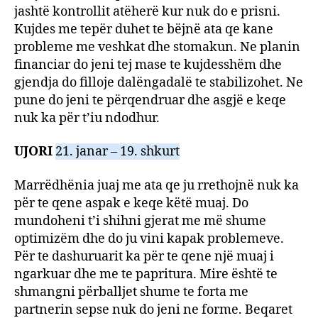
jashtë kontrollit atëherë kur nuk do e prisni.
Kujdes me tepër duhet te bëjnë ata qe kane
probleme me veshkat dhe stomakun. Ne planin
financiar do jeni tej mase te kujdesshëm dhe
gjendja do filloje dalëngadalë te stabilizohet. Ne
pune do jeni te përqendruar dhe asgjë e keqe
nuk ka për t’iu ndodhur.
UJORI
21. janar – 19. shkurt
Marrëdhënia juaj me ata qe ju rrethojnë nuk ka
për te qene aspak e keqe këtë muaj. Do
mundoheni t’i shihni gjerat me më shume
optimizëm dhe do ju vini kapak problemeve.
Për te dashuruarit ka për te qene një muaj i
ngarkuar dhe me te papritura. Mire është te
shmangni përballjet shume te forta me
partnerin sepse nuk do jeni ne forme. Beqaret