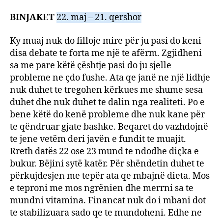
BINJAKET
22. maj – 21. qershor
Ky muaj nuk do filloje mire për ju pasi do keni
disa debate te forta me një te afërm. Zgjidheni
sa me pare këtë çështje pasi do ju sjelle
probleme ne çdo fushe. Ata qe janë ne një lidhje
nuk duhet te tregohen kërkues me shume sesa
duhet dhe nuk duhet te dalin nga realiteti. Po e
bene këtë do kenë probleme dhe nuk kane për
te qëndruar gjate bashke. Beqaret do vazhdojnë
te jene vetëm deri javën e fundit te muajit.
Rreth datës 22 ose 23 mund te ndodhe diçka e
bukur. Bëjini sytë katër. Për shëndetin duhet te
përkujdesjen me tepër ata qe mbajnë dieta. Mos
e teproni me mos ngrënien dhe merrni sa te
mundni vitamina. Financat nuk do i mbani dot
te stabilizuara sado qe te mundoheni. Edhe ne