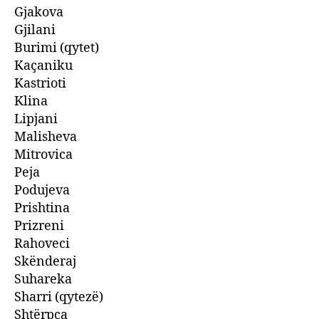
Gjakova
Gjilani
Burimi (qytet)
Kaçaniku
Kastrioti
Klina
Lipjani
Malisheva
Mitrovica
Peja
Podujeva
Prishtina
Prizreni
Rahoveci
Skënderaj
Suhareka
Sharri (qytezë)
Shtërpca