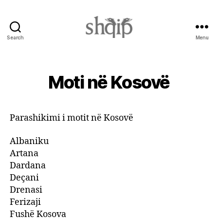
Search
Menu
Shqip.info
Moti në Kosovë
Parashikimi i motit në Kosovë
Albaniku
Artana
Dardana
Deçani
Drenasi
Ferizaji
Fushë Kosova