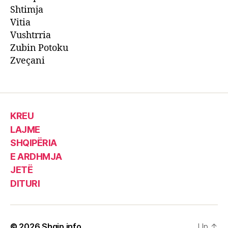
Shtimja
Vitia
Vushtrria
Zubin Potoku
Zveçani
KREU
LAJME
SHQIPËRIA
E ARDHMJA
JETË
DITURI
© 2026
Shqip.info
Up
↑