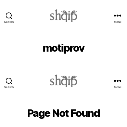
Search
Menu
Shqip.info
motiprov