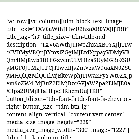
[vc_row][vc_column][tdm_block_text_image title_text=”TXV6aWthJTIwU2hxaXB0YXJlJTBB” title_tag=”h3″ title_size=”tdm-title-md” description=”TXV6aWthJTIwc2hxaXB0YXJlJTIwcCVDMyVBQnJtYmxlZGglMjBtdXppayVDMyVBQm4lMjBwb3B1bGxvcmUlMjBzaSUyMGRoZSUyMGF0JUMzJUFCJTIwcHJvZmVzaW9uaXN0ZSUyMHQlQzMlQUIlMjBkeWphJTIwa2FyYWt0ZXJpem9oZW4lMjBuZ2ElMjBzcGVjaWZpa2ElMjB0aXBpa2UlMjBTaHFpcHRhcmUuJTBB” button_tdicon=”tdc-font-fa tdc-font-fa-chevron-right” button_size=”tdm-btn-lg” content_align_vertical=”content-vert-center” media_size_image_height=”229″ media_size_image_width=”300″ image=”1227″][tdm_block_column_title title_text=”Rm9sa2xvcmklMjBtdXppa29yJTBB” title_tag=”h3″ title_size=”tdm-title-md” tds_title=”tds_title1″][tdm_block_inline_text description=”TXV6aWthJTIwcG9wdWxsb3JlJTIwU2hxaXB0YXJlJTIwcCVDMyVBQnJiJUMzJUFCbiUyMG5qJUMzJUFCJTIwbmQlQzMlQUJyJTIwcGFzdXJpdCVDMyVBQiUyMG0lQzMlQUIlMjB0JUMzJUFCJTIwJUMzJUE3bXVhcmElMjB0JUMzJUFCJTIwdmVuZGl0LiUyME4lQzMlQUIlMjBwJUMzJUFCcnNoa3JpbWV0JTIwZSUyMHN0dWRpdWVzdmUlMjB0JUMzJUFCJTIwaHVhaiUyMHQlQzMlQUIlMjBhcmRodXIlMjBuJUMzJUFCJTIwU2hxaXAlQzMlQUJyaSUyMGdqYXQlQzMlQUIlMjBzaGVrdWp2ZSUyMFhWSUlJLVhJWCUyMCVDMyVBQnNodCVDMyVBQiUyMGFycml0dXIlMjBwJUMzJUFCcmFmJUMzJUFCcnNpc2h0JTIwbiVDMyVBQiUyMGtvbmtsdXppb25pbiUyMHNlJTIwcGFzdXJpYSUyMGtyeWVzb3JlJTIwZSUyMFNocWlwJUMzJUFCcmlzJUMzJUFCJTIwJUMzJUFCc2h0JUMzJUFCJTIwZm9sa2xvcmklMjBtdXppa29yLiUwQSUwQUZvbGtsb3JpJTIwbXV6aWtvciUyMGIlQzMlQUJuJTIwbmolQzMlQUIlMjBqZXQlQzMlQUIlMjBha3RpdmUlMjBlZGhlJTIwc290JTJDJTIwbmQlQzMlQUJya29oJUMzJUFCJTIwcSVDMyVBQiUyMGdqdXJtJUMzJUFCdCUyMGUlMjBsYXNodCVDMyVBQnNpcyVDMyVBQiUyMHMlQzMlQUIlMjB0aWolMjBqYW4lQzMlQUIlMjBwcm92dWFyJTIwcSVDMyVBQiUyMHByZWolMjBzaGVrdWp2ZSUyMFhJVi1YSUlJJTIwcC5lLnMuJTIwTiVDMyVBQiUyMG9iamVrdGUlMjB0JUMzJUFCJTIwbmRyeXNobWUlMjBhcmtlb2xvZ2ppa2UlMjAlRTIlODAlOTMlMjBza3VscHR1cmElMkMlMjBiYXNvcmVsaWVmZSUyQyUyMHRlcnJha290YSUyQyUyMGV0ai4lMjAlRTIlODAlOTMlMjBqYW4lQzMlQUIlMjBwJUMzJUFCcmZpZ3VydWFyJTIwcWFydCVDMyVBQiUyMHZlZ2xhJTIwcG9wdWxsb3JlJTJDJTIwcSVDMyVBQiUyMHAlQzMlQUJyZG9yZW4lMjBkZXJpJTIwbiVDMyVBQiUyMGRpdCVDMyVBQnQlMjB0b25hJTJDJTIwdmFsbHRhciVDMyVBQiUyQyUyMGslQzMlQUJuZyVDMyVBQnRhciVDMyVBQiUyQyUyMGtvc3R1bWUlMjBrYXJha3RlcmlzdGlrZSUyQyUyMGV0ai4lMEElMEFGb2xrbG9yaSUyMG11emlrb3IlMjBzaHFpcHRhciUyMCVDMyVBQnNodCVDMyVBQiUyMGphc2h0JUMzJUFCemFrb25pc2h0JTIwaSUyMHBhc3VyJTIwJTJDJTIwJUMzJUE3a2ElMjBkaGUlMjBzaHByZWhldCUyMG4lQzMlQUIlMjBla3ppc3RlbmMlQzMlQUJuJTIwZSUyMG11emlrJUMzJUFCcyUyMHZva2FsZSUyMHElQzMlQUIlMjBuZ2ElMjBmb3JtYSUyMG5qJUMzJUFCeiVDMyVBQnIlQzMlQUJzaGUlMjBlJTIwZGVyaSUyMHRlayUyMHNodW0lQzMlQUJ6JUMzJUFCciVDMyVBQnNoaSUzQiUyMG4lQzMlQUIlMjBtdXppayVDMyVBQm4lMjBtZSUyMHZlZ2xhJTIwcG9wdWxsb3JlJTNCJTIwbXV6aWslQzMlQUJuJTIwbWUlMjB6JUMzJUFCJTIwZSUyMHZlZ2xhJTNCJTIwbXV6aWslQzMlQUJuJTIwcCVDMyVBQnIlMjBzaG9xJUMzJUFCcmltaW4lMjBlJTIwdmFsbGV2ZSUyMHBvcHVsbG9yZSUyQyUyMGV0ai4lMjBLJUMzJUFCdHlyZSUyMHUlMjBzaHRvaGV0JTIwZGhlJTIwbmolQzMlQUIlMjBmb25kJTIwaSUyMG1hZGglMjB2ZWdsYXNoJTIwcG9wdWxsb3JlJTIwdCVDMyVBQiUyMGtsYXNpZmlrdWFyYSUyMG4lQzMlQUIlMjBrYXQlQzMlQUJyJTIwZ3J1cGV0JTIwdGFzaG0lQzMlQUIlMjB0JUMzJUFCJTIwbmpvaHVyYSUyMHNpJTIwaWRlb2ZvbmUlMkMlMjBtZW1icmFub2ZvbmUlMkMlMjBrb3Jkb2ZvbmUlMkMlMjBhcmVvZm9uZS4lMEElMEFGb2xrbG9yaSUyMG11emlrb3IlMjBzaHFpcHRhciUyMGUlMjBiJUMzJUFCbiUyMGpldCVDMyVBQm4lMjBlJTIwdmV0JTIwbiVDMyVBQiUyMG5qJUMzJUFCJTIwbmRhcmplJTIwc3BlY2lmaWtlJTJDJTIwcSVDMyVBQiUyMGxpZGhldCUyMG1lJTIwZm9ybWF0JTIwZSUyMHQlQzMlQUIlMjBzaHByZWh1cml0JTIwbXV6aWtvciUyMGRoZSUyMG1lJTIwdGlwZXQlMjBrcnllc29yZSUyMHQlQzMlQUIlMjBpbnN0cnVtZW50ZXZlJTIwdCVDMyVBQiUyMHAlQzMlQUJyZG9ydXIuJTIwTHVtaSUyMGklMjBTaGt1bWJpbml0JTJDJTIwcSVDMyVBQiUyMHAlQzMlQUJyc2hrb24lMjBtZXMlMjBwJUMzJUFCciUyMG1lcyUyMFNocWlwJUMzJUFCcmluJUMzJUFCJTJDJTIwcCVDMyVBQnJ2ZWNzZSUyMG5kYW4lMjBkeSUyMGRpYWxla3RldCUyMGtyeWVzb3JlJTIwdCVDMyVBQiUyMHZlbmRpdCUyMG4lQzMlQUIlMjBHZWclQzMlQUIlMjBuJUMzJUFCJTIwVmVyaSUyMHQlQzMlQUIlMjBTaGt1bWJpbml0JTIwZGhlJTIwbiVDMyVBQiUyMFRvc2slQzMlQUIlMjBuJUMzJUFCJTIwSnVnJTIwdCVDMyVBQiUyMFNoa3VtYmluaXQlMkMlMjBzaCVDMyVBQnJiZW4lMjBlZGhlJTIwc2klMjBrdWZpJTIwbmF0eXJvciUyMHAlQzMlQUJyJTIwa2xhc2lmaWtpbWluJTIwZSUyMHRpcG9sb2dqaXMlQzMlQUIlMjBzJUMzJUFCJTIwZm9sa2xvcml0JTIwbXV6aWtvci4lMjBOJUMzJUFCJTIwdmVyaSUyMHQlQzMlQUIlMjBsdW1pdCUyMFNoa3VtYmluJTIwbG9rYWxpem9oZXQlMjB6b25hJTIwbW9ub2Rpa2UlMjBlJTIwdCVDMyVBQiUyMHNocHJlaHVyaXQlMjBtdXppa29yJTJDJTIwZSUyMHNob3ElQzMlQUJydWFyJTIwa2pvJTIwbWUlMjBzaGthbGwlQzMlQUJ0JTIwbW9kYWxlJTIwKGRpYXRvbmlrZSUyMGFwbyUyMGtyb21hdGlrZSklMjBzJUMzJUFCYmFzaGt1JTIwbWUlMjB2ZWdsYSUyMG11emlrb3JlJTIwc3BlY2lmaWtlJTIwcCVDMyVBQnIlMjBrJUMzJUFCdCVDMyVBQiUyMHpvbiVDMyVBQiUyQyUyMHNpJTIwbGFodXRhJTIwZGhlJTIwJUMzJUE3aWZ0ZWxpYS4lMjBOZCVDMyVBQnJrb2glQzMlQUIlMkMlMjBwJUMzJUFCciUyMHRyZXZhdCUyMHElQzMlQUIlMjBzaHRyaWhlbiUyMG4lQzMlQUIlMjBqdWclMjB0JUMzJUFCJTIwbHVtaXQlMjBTaGt1bWJpbiUyMCVDMyVBQnNodCVDMyVBQiUyMGthcmFrdGVyaXN0aWslMjBmZW5vbWVuaSUyMGklMjB0JUMzJUFCJTIwc2hwcmVodXJpdCUyMG11emlrb3IlMjBuJUMzJUFCJTIwaXNvLXBvbGlmb25pJTIwKGFuZy4lMjBQb2xpcGhvbmllJTIwd2l0aCUyMGJ1cmRvbiklMjBtZSUyMHAlQzMlQUJyZG9yaW1pbiUyMGUlMjBzaGthbGwlQzMlQUJ2ZSUyMHBlbnRhdG9uaWtlJTIwc2klMjBkaGUlMjB0JUMzJUFCJTIwaW5zdHJ1bWVudGV2ZSUyMHNwZWNpZmlrJTIwc2klMjBnYWpkZSUyMGRoZSUyMGJpY3VsYSUyMChmeWVsbCUyMGklMjBkeWZpc2h0JUMzJUFCKS4lMjBLcmFoYXMlMjBtdXppayVDMyVBQnMlMjBmc2hhdGFyZSUyMHBhJTIwc2hvcSVDMyVBQnJpbSUyMG1lJTIwdmVnbGElMjAoYSUyMGNhcGVsbGEpJTJDJTIwZHVrZSUyMG5pc3VyJTIwbmdhJTIwZnVuZGklMjBpJTIwc2hla3VsbGl0JTIwdCVDMyVBQiUyMG4lQzMlQUJudCVDMyVBQm1iJUMzJUFCZGhqZXQlQzMlQUIlMkMlMjBsaW5kaSUyMGRoZSUyMHUlMjBrcmlzdGFsaXp1YSUyMG11emlrYSUyMHBvcHVsbG9yZSUyMHF5dGV0YXJlJTJDJTIwcSVDMyVBQiUyMG4lQzMlQUIlMjBKdWclMjB0JUMzJUFCJTIwU2hxaXAlQzMlQUJyaXMlQzMlQUIlMjB0YWtvaGV0JTIwa3llc2lzaHQlMjBuJUMzJUFCJTIwcXl0ZXRldCUyMEtvciVDMyVBN2UlMkMlMjBWbG9yJUMzJUFCJTJDJTIwU2FyYW5kJUMzJUFCJTJDJTIwRGVsdmluJUMzJUFCJTJDJTIwUCVDMyVBQnJtZXQlMkMlMjBMZXNrb3ZpayUyQyUyMFBvZ3JhZGVjJTJDJTIwbWUlMjBmb3JtYWNpb25pbiUyMHBvbGlmb25payUyMHQlQzMlQUIlMjBTYXpldmUlMjAodCVDMyVBQiUyMHAlQzMlQUJyYiVDMyVBQnIlQzMlQUIlMjBuZ2ElMjBpbnN0cnVtZW50ZSUyMHQlQzMlQUIlMjBpbXBvcnR1YXIlMjBzaSUyMGtsYXJpbmV0YSUyQ3Zpb2xpbmElMjBkaGUlMjBmaXphcm1vbmlrYSUyQyUyMHNpJTIwZGhlJTIwbmdhJTIwdmVnbGElMjBwb3B1bGxvcmUlMjBrYXJha3RlcmlzdGlrZSUyMHNpJTIwbGFodXRhJTJDJTIwZGFqcmUlMkMlMjBmeWVsbCklMkMlMjBuZCVDMyVBQnJzYSUyMG4lQzMlQUIlMjBWZXJpJTIwbiVDMyVBQiUyMHF5dGV0ZXQlMjBTaGtvZCVDMyVBQnIlMkMlMjBEdXJyJUMzJUFCcyUyQyUyMEVsYmFzYW4lMkMlMjBLYXZhaiVDMyVBQiUyQyUyMGV0ai4lMkMlMjBzaG9xJUMzJUFCcnVhciUyMG5nYSUyMGFuc2FtYmxlJTIwcG9wdWxsb3JlJTIwbW9ub2Rpa2UlMjBvc2UlMjBtb25vZGklMjBtZSUyMHNob3ElQzMlQUJyaW0lMjAodCVDMyVBQiUyMHAlQzMlQUJyYiVDMyVBQnIlQzMlQUIlMjBuZ2ElMjB2ZWdsYSUyMHQlQzMlQUIlMjBpbXBvcnR1YXJhJTIwc2klMjBrbGFyaW5ldGElMkMlMjBmaXphcm1vbmlrYSUyMGRoZSUyMHZpb2xpbmElMkMlMjBwb3IlMjBlZGhlJTIwbmdhJTIwdmVnbGElMjB0JUMzJUFCJTIwdHJhZGl0JUMzJUFCcyUyMHBvcHVsbG9yZSUyQyUyMHNpJTIwa2VtYW54aGlhJTJDJTIwZnllbGxpJTJDJTIwZXRqKS4lMEElMEElMEElQzMlODdpZnRlbGlhJTBBTmlzdXIlMjBuZ2ElMjByb2xpJTIwaSUyMGRvciVDMyVBQnMlMjBzJUMzJUFCJTIwcGFyJUMzJUFCJTIwcSVDMyVBQiUyMGthJTIwbiVDMyVBQiUyMHRyYWRpdCVDMyVBQm4lMjBzaHFpcHRhcmUlMkMlMjBmb2xrbG9yaSUyMG11emlrb3IlMjBzdHVkam9oZXQlMjBzaSUyMGwlQzMlQUJuZCVDMyVBQiUyMGUlMjB2ZSVDMyVBN2FudCVDMyVBQiUyMG4lQzMlQUIlMjBzaGtvbGxhdCUyMGUlMjBtZXNtZSUyMHQlQzMlQUIlMjBwJUMzJUFCcmdqaXRoJUMzJUFCc2htZSUyQyUyMG4lQzMlQUIlMjBhdG8lMjBhcnRpc3Rpa2UlMkMlMjBzaSUyMGVkaGUlMjBuJUMzJUFCJTIwQWthZGVtaW4lQzMlQUIlMjBlJTIwQXJ0ZXZlJTIwdCVDMyVBQiUyMFRpcmFuJUMzJUFCcyUyQyUyMGt1JTIwZm9ybW9oZW4lMjBlZGhlJTIwZXRub211emlrb2xvZyVDMyVBQnQlMjBlJTIwYXJkaCVDMyVBQnNoJUMzJUFCbS4lMEElMEFSZWdqaXN0cmltZXQlMjBlJTIwZm9sa2xvcml0JTIwbXV6aWtvciUyMHNocWlwdGFyJTIwbmlzaW4lMjBxJUMzJUFCJTIwcHJlaiUyMHZpdGV2ZSUyMDE5MDAlMjBlJTIwayVDMyVBQnRlai4lMjBQJUMzJUFCcnBhcmElMjB2aXRldmUlMjAxOTQwJTIwYXRvJTIwamFuJUMzJUFCJTIwcmVhbGl6dWFyJTIwcHJhbiVDMyVBQiUyMHNob3ElQzMlQUJyaXZlJTIwT2Rlb24lMkMlMjBDb2xvbWJpYSUyQyUyMFBhdGglQzMlQTklMkMlMjBIaXMlMjBtYXN0ZXIlRTIlODAlOTlzJTIwdm9pY2UuJTIwUmVnamlzdHJpbWUlMjBtJUMzJUFCJTIwdCVDMyVBQiUyMHZvbmElMjB0YWtvaGVuJTIwZWRoZSUyMG4lQzMlQUIlMjBmb3JtJUMzJUFCbiUyMGUlMjBDRC12ZSUyQyUyMHNpJTIwQ0QlMjBtZSUyMG11emlrJUMzJUFCJTIwdCVDMyVBQiUyMCVFMiU4MCU5Q0ZhbWlsamVzJTIwTGVsYSVFMiU4MCU5RCUyQyUyMHByb2RodWFyJTIwbiVDMyVBQiUyMEZyYW5jJUMzJUFCJTIwbSVDMyVBQiUyMDE5OTIlMjBuZ2ElMjBKdWRpZ28lM0IlMjBkeSUyMENEJTIwbWUlMjBtdXppayVDMyVBQiUyMHRvc2tlJTIwdCVDMyVBQiUyMCVFMiU4MCU5Q0xhdmVyJTIwQmFyaXV0JUUyJTgwJTlEJTJDJTIwcHJvZGh1YXIlMjBwJUMzJUFCcmthdCVDMyVBQnNpc2h0JTIwbiVDMyVBQiUyMEdyZXFpJTIwZGhlJTIwQW5nbGklMkMlMjBldGouJTBBJTBBT3JnYW5pemF0YXQlMjBkaGUlMjBmZXN0aXZhbGV0JTIwbXV6aWtvcmUlMEFBa3Rpdml0ZXRldCUyMGtyeWVzb3JlJTIwZm9sa2xvcmlrZSUyMHNocWlwdGFyZSUyMGphbiVDMyVBQiUyMEZlc3RpdmFsaSUyMEZvbGtsb3JpayUyMEtvbWIlQzMlQUJ0YXIlMkMlMjBtYmFqdHVyJTIwJUMzJUE3ZG8lMjBwZXMlQzMlQUIlMjB2amV0JTJDJTIwaSUyMGNpbGklMjBrYSUyMGZpbGx1YXIlMjBuJUMzJUFCJTIwdml0aW4lMjAxOTUyJTIwbiVDMyVBQiUyMHF5dGV0ZXQlMjBMZXpoJUMzJUFCJTIwZGhlJTIwVGlyYW4lQzMlQUIlMkMlMjBwJUMzJUFCciUyMHQlQzMlQUIlMjB2aWp1YXIlMjBtJUMzJUFCJTIwcGFzJTIwbiVDMyVBQiUyMGR5JTIwcXl0ZXRldCUyMG11emUlMjBtZSUyMGFya2l0ZWt0dXIlQzMlQUIlMjBtZXNqZXRhcmUlMkMlMjBHamlyb2thc3QlQzMlQUJyJTIwZGhlJTIwQmVyYXQlM0IlMjBGZXN0aXZhbGklMjBLb21iJUMzJUFCdGFyJTIwaSUyMEslQzMlQUJuZyVDMyVBQnMlMjBQb3B1bGxvcmUlMjBReXRldGFyZSUyMG4lQzMlQUIlMjBFbGJhc2FuJTNCJTIwVGFraW1pJTIwaSUyMFJhcHNvZCVDMyVBQnZlJTIwTGFodXRhciVDMyVBQiUyMG4lQzMlQUIlMjBMZXpoJUMzJUFCJTNCJTIwVGFraW1pJTIwaSUyMFNhemV2ZSUyMG4lQzMlQUIlMjBLb3JjJUMzJUFCJTNCJTIwVGFraW1pJTIwaSUyMEdydXBldmUlMjBQb2xpZm9uaWtlJTIwbiVDMyVBQiUyMFZsb3IlQzMlQUIlMjBkaGUlMjBHamlyb2thc3QlQzMlQUJyJTNCJTIwVGFraW1pJTIwaSUyMEdydXBldmUlMjBkaGUlMjBTaG9xJUMzJUFCcml2ZSUyMEZvbGtsb3Jpa2UlMjAoTkdPKSUyMG4lQzMlQUIlMjBTYXJhbmQlQzMlQUIuJTBBJTBBT3JnYW5pemF0YXQlMjBmb2xrbG9yaWtlJTIwa3J5ZXNvcmUlMjBxJUMzJUFCJTIwdmVwcm9qbiVDMyVBQiUyMG4lQzMlQUIlMjBTaHFpcCVDMyVBQnJpJTJDJTIwdCVDMyVBQiUyMGtyaWp1YXJhJTIwa3J5ZXNpc2h0JTIwcGFzJTIwdml0ZXZlJTIwMTk5MCUyMG1lJTIwcSVDMyVBQmxsaW0lMjBtYiVDMyVBQnNodGV0amVuJTIwZSUyMGZvbGtsb3JpdCUyMGRoZSUyMHQlQzMlQUIlMjB0cmFkaXRhdmUlMjBwb3B1bGxvcmUlMjBuJUMzJUFCJTIwcCVDMyVBQnJnaml0aCVDMyVBQnNpJTJDJTIwamFuJUMzJUFCJTNBJTIwRWxlbmElMjBHamlrYSUyMCVFMiU4MCU5MyUyMFAlQzMlQUJybWV0JTJDJTIwRGVtaXIlMjBaeWtvJTIwJUUyJTgwJTkzJTIwU2tyYXBhciUyQyUyMFNob3ElQzMlQUJyaWElMjBGb2xrbG9yaWtlJTIwJUUyJTgwJTkzJTIwR3JhbXNoJTNCJTIwR3J1cGklMjBCaWxiaWxpJTIwJUUyJTgwJTkzJTIwVmxvciVDMyVBQiUyQyUyMEdqaXJva2FzdCVDMyVBQnIlM0IlMjBTaG9xYXRhJTIwVGlyYW5hJTIwJUUyJTgwJTk