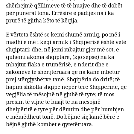
shërbejmë qëllimeve të të huajve dhe të dobët
për punërat tona. Errësirë e padijes na i ka
prurë të gjitha këto të këqija.
E vërteta është se kemi shumë armiq, po më i
madhi e më i keqi armik i Shqipërisë është vetë
shqiptari; dhe, në jemi mbajtur gjer më sot, e
quhemi akoma shqiptarë, (kjo sepse) na ka
mbajtur flaka e trumërisë, e nderit dhe e
zakoneve të shenjtëruara që na kanë mbetur
prej stërgjyshërve tanë. Shqipëria do dritë; të
hapim shkolla shqipe nëpër tërë Shqipërinë, që
vegjëlia të mësojnë në gjuhë të tyre; të mos
presim të vijnë të huajt të na mësojnë
dhelpëritë e tyre për dëmtim dhe për humbjen
e mëmëdheut tonë. Do bëjmë siç kanë bërë e
bëjnë gjithë kombet e qytetëruara.