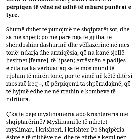
përpiqen të vënë në udhë të mbarë punërat e
tyre.
Shumë duhet të punojmë ne shqiptarët sot, dhe
sa më shpejt; po më parë nga të gjitha, të
shëndoshim dashurinë dhe vëllazërinë në mes
tonë; ndarja dhe armiqësia, që na kanë sjellë
besimet [fetare], të lipsen; errësirën e padijes –
e cila na ka verbuar aq sa të mos mund të
njohim të mirën tonë, por të vimë në këtë ditë si
mos më keq –, të përpiqemi ta shpërndajmë, që
të hyjmë edhe ne në rrethin e kombeve të
ndritura.
Ç’ka të bëjë myslimanëria apo krishterëria me
shqiptarërinë? Myslimani le të mbetet
mysliman, i krishteri, i krishter. Po Shqipëria
është e të gjithëve ne, dhe të gjithë e kemi për