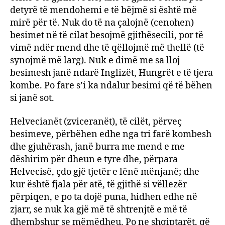
detyrë të mendohemi e të bëjmë si është më
mirë për të. Nuk do të na çalojnë (cenohen)
besimet në të cilat besojmë gjithësecili, por të
vimë ndër mend dhe të qëllojmë më thellë (të
synojmë më larg). Nuk e dimë me sa lloj
besimesh janë ndarë Inglizët, Hungrët e të tjera
kombe. Po fare s’i ka ndalur besimi që të bëhen
si janë sot.
Helvecianët (zviceranët), të cilët, përveç
besimeve, përbëhen edhe nga tri farë kombesh
dhe gjuhërash, janë burra me mend e me
dëshirim për dheun e tyre dhe, përpara
Helvecisë, çdo gjë tjetër e lënë mënjanë; dhe
kur është fjala për atë, të gjithë si vëllezër
përpiqen, e po ta dojë puna, hidhen edhe në
zjarr, se nuk ka gjë më të shtrenjtë e më të
dhembshur se mëmëdheu. Po ne shqiptarët, që