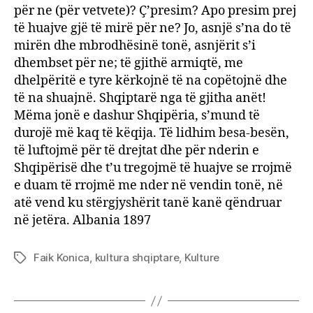
për ne (për vetvete)? Ç’presim? Apo presim prej
të huajve gjë të mirë për ne? Jo, asnjë s’na do të
mirën dhe mbrodhësinë tonë, asnjërit s’i
dhembset për ne; të gjithë armiqtë, me
dhelpëritë e tyre kërkojnë të na copëtojnë dhe
të na shuajnë. Shqiptarë nga të gjitha anët!
Mëma jonë e dashur Shqipëria, s’mund të
durojë më kaq të këqija. Të lidhim besa-besën,
të luftojmë për të drejtat dhe për nderin e
Shqipërisë dhe t’u tregojmë të huajve se rrojmë
e duam të rrojmë me nder në vendin tonë, në
atë vend ku stërgjyshërit tanë kanë qëndruar
në jetëra. Albania 1897
Faik Konica
,
kultura shqiptare
,
Kulture
Tags