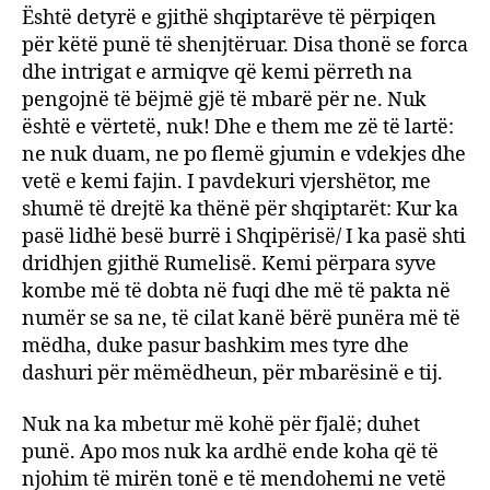
Është detyrë e gjithë shqiptarëve të përpiqen
për këtë punë të shenjtëruar. Disa thonë se forca
dhe intrigat e armiqve që kemi përreth na
pengojnë të bëjmë gjë të mbarë për ne. Nuk
është e vërtetë, nuk! Dhe e them me zë të lartë:
ne nuk duam, ne po flemë gjumin e vdekjes dhe
vetë e kemi fajin. I pavdekuri vjershëtor, me
shumë të drejtë ka thënë për shqiptarët: Kur ka
pasë lidhë besë burrë i Shqipërisë/ I ka pasë shti
dridhjen gjithë Rumelisë. Kemi përpara syve
kombe më të dobta në fuqi dhe më të pakta në
numër se sa ne, të cilat kanë bërë punëra më të
mëdha, duke pasur bashkim mes tyre dhe
dashuri për mëmëdheun, për mbarësinë e tij.
Nuk na ka mbetur më kohë për fjalë; duhet
punë. Apo mos nuk ka ardhë ende koha që të
njohim të mirën tonë e të mendohemi ne vetë