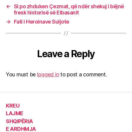
←
Si po zhduken Çezmat, që ndër shekuj i bëjnë
fresk historisë së Elbasanit
→
Fati i Heroinave Suljote
Leave a Reply
You must be
logged in
to post a comment.
KREU
LAJME
SHQIPËRIA
E ARDHMJA