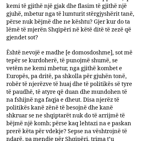
kemi të gjithë një gjak dhe flasim të gjithë një
gjuhë, mbetur nga të lumturit stërgjyshërit tanë,
përse nuk bëjmë dhe ne kështu? Gjer kur do ta
lëmë të mjerën Shqipëri në këtë ditë të zezë që
gjendet sot?
Është nevojë e madhe [e domosdoshme], sot më
tepër se kurdoherë, të punojmë shumë, se
vetëm ne kemi mbetur, nga gjithë kombet e
Europës, pa dritë, pa shkolla për gjuhën tonë,
robër të njerëzve të huaj dhe të politikës së tyre
të paudhë, të atyre që duan dhe mundohen të
na fshijnë nga faqja e dheut. Disa njerëz të
politikës kanë zënë të besojnë dhe kanë
shkruar se ne shqiptarët nuk do të arrijmë të
bëjmë një komb; përse kaq lehtazi na e paskan
prerë këta për vdekje? Sepse na vështrojnë të
ndarë, pa mendje për Shqipëri, trima t’u