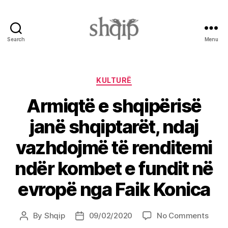
Search
Menu
Shqip.info
Categories
KULTURË
Armiqtë e shqipërisë
janë shqiptarët, ndaj
vazhdojmë të renditemi
ndër kombet e fundit në
evropë nga Faik Konica
on
By
Shqip
09/02/2020
No Comments
Post
Post
Armi
author
date