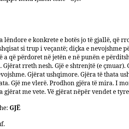
a lëndore e konkrete e botës jo të gjallë, që rr
shqisat si trup i veçantë; diçka e nevojshme p
së a që përdoret në jetën e në punën e përdit
. Gjërat rreth nesh. Gjë e shtrenjtë (e çmuar). 
evojshme. Gjërat ushqimore. Gjëra të thata u
hata. Gjë me vlerë. Prodhon gjëra të mira. I mor
a gjërat me vete. Vë gjërat nëpër vendet e tyre,
he:
GJË
f.