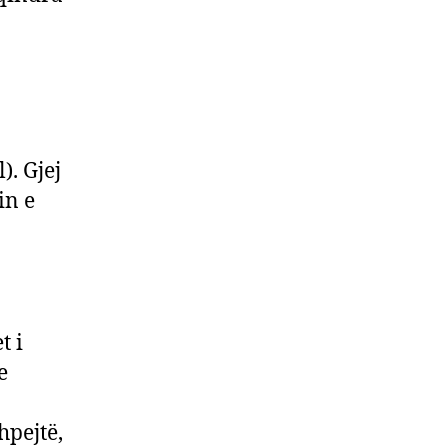
). Gjej
in e
t i
e
hpejtë,