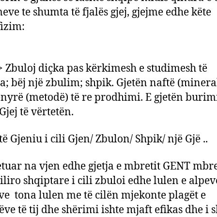
eve te shumta të fjalës gjej, gjejme edhe këte
izim:
 > Zbuloj diçka pas kërkimesh e studimesh të
a; bëj një zbulim; shpik. Gjetën naftë (mineral
nyrë (metodë) të re prodhimi. E gjetën burim
Gjej të vërtetën.
ë Gjeniu i cili Gjen/ Zbulon/ Shpik/ një Gjë ..
etuar na vjen edhe gjetja e mbretit GENT mbre
iliro shqiptare i cili zbuloi edhe lulen e alpev
ive tona lulen me të cilën mjekonte plagët e
ve të tij dhe shërimi ishte mjaft efikas dhe i s