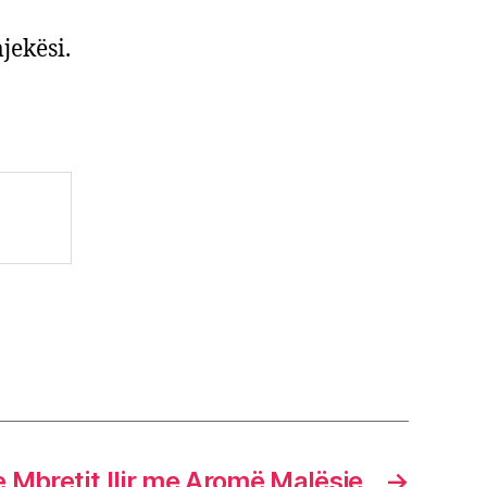
jekësi.
 Mbretit Ilir me Aromë Malësie
→