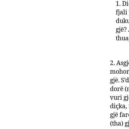
1. D
fjal
duku
gjë?
thua
2. Asgj
mohore
gjë. S’
dorë (n
vuri g
diçka,
gjë far
(tha) g