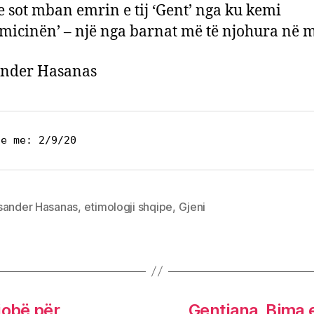
le sot mban emrin e tij ‘Gent’ nga ku kemi
micinën’ – një nga barnat më të njohura në m
ander Hasanas
ce me: 2/9/20
sander Hasanas
,
etimologji shqipe
,
Gjeni
jobë për
Gentiana, Bima e