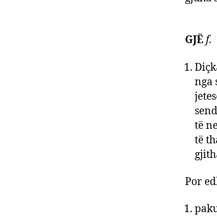
GJË
f.
Diçk
nga 
jete
send
të n
të t
gjith
Por ed
paku