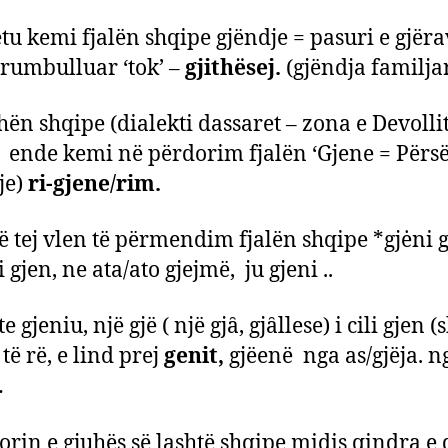
ëtu kemi fjalën shqipe gjëndje = pasuri e gjër
rumbulluar ‘tok’ –
gjithësej.
(gjëndja familja
hën shqipe (dialekti dassaret – zona e Devollit
 ende kemi në përdorim fjalën ‘Gjene = Përsë
je)
ri-gjene/rim.
 tej vlen të përmendim fjalën shqipe *gjėni gje
i gjen, ne ata/ato gjejmë, ju gjeni ..
e gjeniu, një gjë ( një gjȃ, gjȃllese) i cili gjen (
 të rë, e lind prej
genit,
gjëenë nga as/gjëja. n
…
lorin e gjuhës së lashtë shqipe midis qindra e