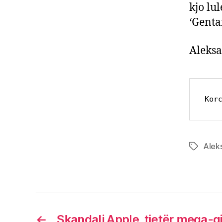
kjo lu
‘Genta
Aleks
Kor
Alek
Tags
←
Skandali Apple, tjetër mega-g