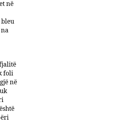
et në
 bleu
, na
jalitë
 foli
 gjë në
Nuk
ri
’është
bëri