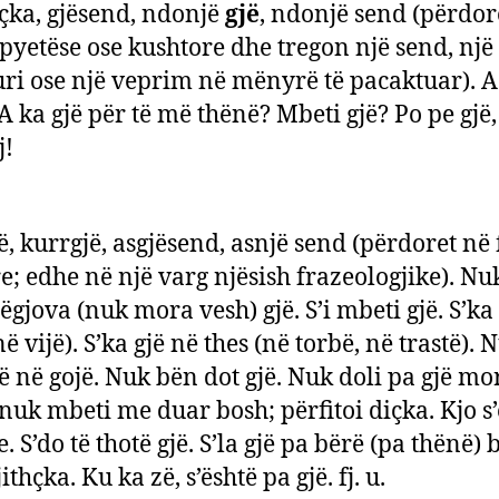
içka, gjësend, ndonjë
gjë
, ndonjë send (përdor
i pyetëse ose kushtore dhe tregon një send, një
ri ose një veprim në mënyrë të pacaktuar). A
 A ka gjë për të më thënë? Mbeti gjë? Po pe gjë
j!
ë, kurrgjë, asgjësend, asnjë send (përdoret në f
; edhe në një varg njësish frazeologjike). Nuk
dëgjova (nuk mora vesh) gjë. S’i mbeti gjë. S’ka
ë vijë). S’ka gjë në thes (në torbë, në trastë). 
jë në gojë. Nuk bën dot gjë. Nuk doli pa gjë mo
 nuk mbeti me duar bosh; përfitoi diçka. Kjo s
e. S’do të thotë gjë. S’la gjë pa bërë (pa thënë) 
jithçka. Ku ka zë, s’është pa gjë. fj. u.