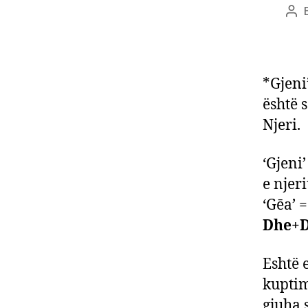
Pos
aut
*Gjeni’
është s
Njeri.
‘Gjeni
e njeri
‘Gēa’ 
Dhe+D
Eshtë 
kuptim
gjuha 