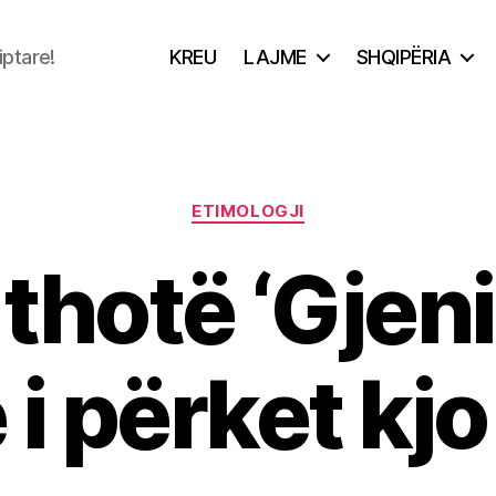
iptare!
KREU
LAJME
SHQIPËRIA
Categories
ETIMOLOGJI
thotë ‘Gjeni’
i përket kjo