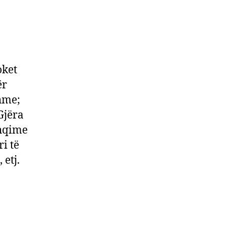
oket
ër
shme;
Gjëra
shqime
i të
 etj.