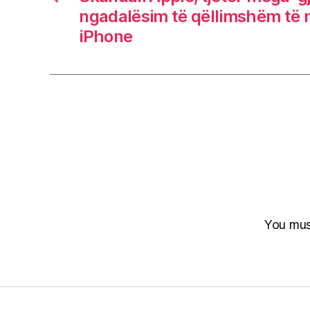
ngadalësim të qëllimshëm të 
iPhone
You mu