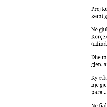
Prej k
kemi g
Në gju
Korçë)
(rilind
Dhe më
gjen, a
Ky ësht
një gjë
para 
Në fja