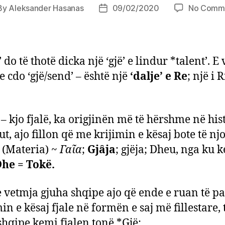
By
Aleksander Hasanas
09/02/2020
No Comm
t
Post
hor
date
 do të thotë dicka një ‘gjë’ e lindur *talent’. E 
e cdo ‘gjë/send’ – është një
‘dalje’ e Re
; një i 
’ – kjo fjalë, ka origjinën më të hërshme në his
ut, ajo fillon që me krijimin e kësaj bote të nj
= (Materia) ~
Γαῖα
;
Gjȃja
; gjëja; Dheu, nga ku 
he = Tokë.
e vetmja gjuha shqipe ajo që ende e ruan të pa
in e kësaj fjale në formën e saj më fillestare, 
shqipe kemi fjalen tonë *Gjë: