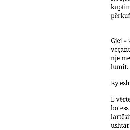
kuptim
përkuf
Gjej =
veçant
një më
lumit. 
Ky ësht
E vërt
botess 
lartës
ushtarë