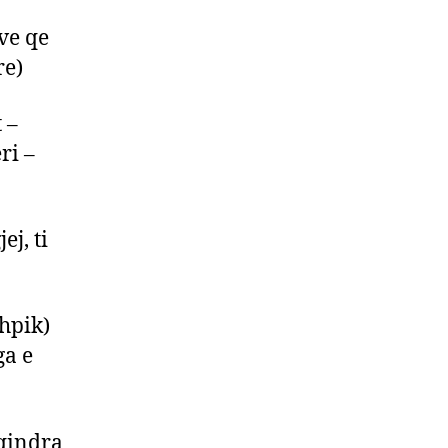
ave qe
re)
 –
ri –
j, ti
shpik)
ga e
 qindra