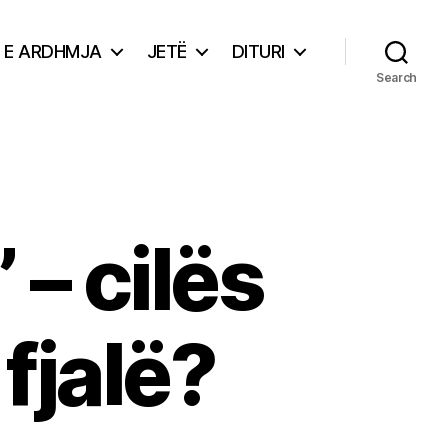
E ARDHMJA
JETË
DITURI
Search
 – cilës
 fjalë?