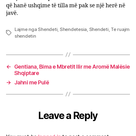
që hanë ushqime të tilla më pak se një herë në
javë.
Lajme nga Shendeti
,
Shendetesia
,
Shendeti
,
Te ruajm
Tags
shendetin
←
Gentiana, Bima e Mbretit Ilir me Aromë Malësie
Shqiptare
→
Jahni me Pulë
Leave a Reply