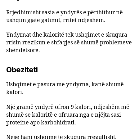
Rrjedhimisht sasia e yndyrës e përthithur në
ushqim gjatë gatimit, rritet ndjeshëm.
Yndyrnat dhe kaloritë tek ushqimet e skuqura
rrisin rrezikun e shfaqjes së shumë problemeve
shëndetsore.
Obeziteti
Ushqimet e pasura me yndyrna, kanë shumë
kalori.
Një gramë yndyrë ofron 9 kalori, ndjeshëm më
shumë se kaloritë e ofruara nga e njëjta sasi
proteine apo karbohidrati.
Nëse hani ushqime të skuqura rregullisht,