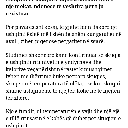
një mëkat, ndonëse të vështira për t’ju
nga
kons
rezistuar.
i
ushq
Por pavarësisht kësaj, të gjithë bien dakord që
të
ushqimi është më i shëndetshëm kur gatuhet në
skuq
avull, zihet, piqet ose përgatitet në zgarë.
Studimet shkencore kanë konfirmuar se skuqja
e ushqimit rrit nivelin e yndyrnave dhe
kalorive veçanërisht në rastet kur ushqimet
lyhen me thërrime buke përpara skuqjes,
skuqen në temperatura të ulëta, ose kur skuqni
shumë ushqime në të njëjtën kohë në të njëjtën
tenxhere.
Kjo e fundit, ul temperaturën e vajit dhe një gjë
e tillë rrit sasinë e kohës që duhet për skuqjen e
ushqimit.