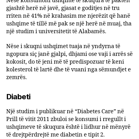
Nëse konsumoni ushqime të skuqura të paktën
gjashtë herë në javë, gjasat e goditjes në tru
rriten në 41% në krahasim me njerëzit që hanë
ushqime të tillë më pak se një herë në muaj, tha
një studim i universitetit të Alabamës.
Nëse i skuqni ushqimet tuaja në yndyrna të
ngopura siç janë gjalpi, dhjami ose vaji i arrës së
kokosit, do të jeni më të predispozuar të keni
kolesterol të lartë dhe të vuani nga sëmundjet e
zemrës.
Diabeti
Një studim i publikuar në “Diabetes Care” në
Prill të vitit 2011 zbuloi se konsumi i rregullt i
ushqimeve të skuqura është i lidhur në mënyrë
të drejtpërdrejtë me diabetin e tipit 2.