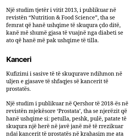
Një studim tjetër i vitit 2013, i publikuar në
revistën “Nutrition & Food Science”, tha se
femrat që hanë ushqime të skuqura çdo ditë,
kanë më shumë gjasa të vuajnë nga diabeti se
ato që hanë më pak ushqime të tilla.
Kanceri
Kufizimi i sasive të të skuqurave ndihmon në
uljen e gjasave të shfaqjes së kancerit të
prostatës.
Një studim i publikuar në Qershor të 2018-ës në
revistën mjekësore ‘Prostata’, tha se njerëzit që
hanë ushqime si: petulla, peshk, pulë, patate të
skuqura një herë në javë janë më të rrezikuar
ndaj kancerit të prostatës në krahasim me ata