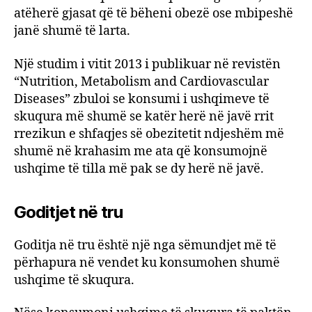
atëherë gjasat që të bëheni obezë ose mbipeshë
janë shumë të larta.
Një studim i vitit 2013 i publikuar në revistën
“Nutrition, Metabolism and Cardiovascular
Diseases” zbuloi se konsumi i ushqimeve të
skuqura më shumë se katër herë në javë rrit
rrezikun e shfaqjes së obezitetit ndjeshëm më
shumë në krahasim me ata që konsumojnë
ushqime të tilla më pak se dy herë në javë.
Goditjet në tru
Goditja në tru është një nga sëmundjet më të
përhapura në vendet ku konsumohen shumë
ushqime të skuqura.