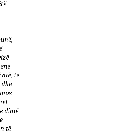
ëtë
punë,
ë
vizë
jenë
atë, të
e dhe
ë mos
het
 e dimë
e
n të