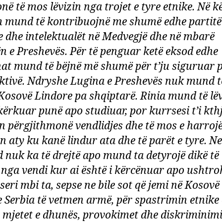
onë të mos lëvizin nga trojet e tyre etnike. Në k
m mund të kontribuojnë me shumë edhe partitë
ke dhe intelektualët në Medvegjë dhe në mbarë
n e Preshevës. Për të penguar ketë eksod edhe
t mund të bëjnë më shumë për t’ju siguruar 
ktivë. Ndryshe Lugina e Preshevës nuk mund t
Kosovë Lindore pa shqiptarë. Rinia mund të lë
 kërkuar punë apo studiuar, por kurrsesi t’i kth
n përgjithmonë vendlidjes dhe të mos e harrojë 
n aty ku kanë lindur ata dhe të parët e tyre. N
 nuk ka të drejtë apo mund ta detyrojë dikë t
n nga vendi kur ai është i kërcënuar apo ushtro
seri mbi ta, sepse ne bile sot që jemi në Kosovë
e Serbia të vetmen armë, për spastrimin etnike 
 mjetet e dhunës, provokimet dhe diskriminimi