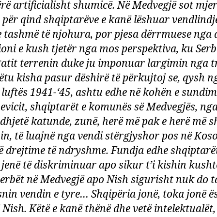
ërë artificialisht shumicë. Në Medvegjë sot mjer
 për qind shqiptarëve e kanë lëshuar vendlindj
 tashmë të njohura, por pjesa dërrmuese nga
ioni e kush tjetër nga mos perspektiva, ku Serb
gatit terrenin duke ju imponuar largimin nga t
Këtu kisha pasur dëshirë të përkujtoj se, qysh n
 luftës 1941-‘45, ashtu edhe në kohën e sundimi
evicit, shqiptarët e komunës së Medvegjës, ng
 dhjetë katunde, zunë, herë më pak e herë më 
zin, të luajnë nga vendi stërgjyshor pos në Kos
ë drejtime të ndryshme. Fundja edhe shqiptarët
 jenë të diskriminuar apo sikur t’i kishin kusht
serbët në Medvegjë apo Nish sigurisht nuk do t
snin vendin e tyre… Shqipëria jonë, toka jonë ë
 Nish. Këtë e kanë thënë dhe vetë intelektualët,