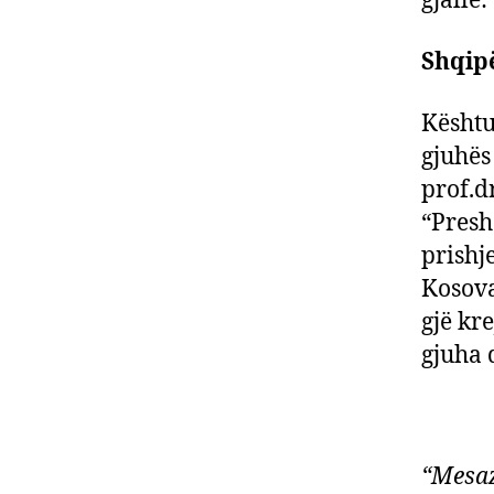
gjallë:
Shqipë
Kështu
gjuhës
prof.d
“Preshe
prishj
Kosova
gjë kre
gjuha 
“Mesaz