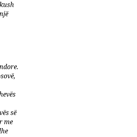
skush
një
ndore.
osovë,
shevës
vës së
ar me
dhe