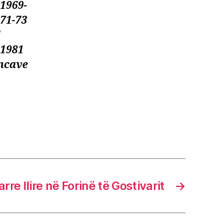
 1969-
971-73
5
-1981
encave
arre Ilire në Forinë të Gostivarit
→