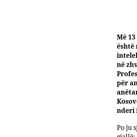
Më 13 
është 
intel
në zhv
Profes
për an
anëtar
Kosovë
nderi 
Po ju s