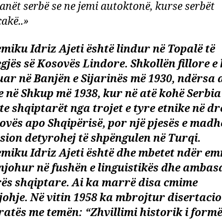
ianët serbë se ne jemi autoktonë, kurse serbët
akë..»
iku Idriz Ajeti është lindur në Topalë të
jës së Kosovës Lindore. Shkollën fillore e
r në Banjën e Sijarinës më 1930, ndërsa 
 në Shkup më 1938, kur në atë kohë Serbia
e shqiptarët nga trojet e tyre etnike në dr
ovës apo Shqipërisë, por një pjesës e madh
sion detyrohej të shpëngulen në Turqi.
miku Idriz Ajeti është dhe mbetet ndër em
njohur në fushën e linguistikës dhe ambas
rës shqiptare. Ai ka marrë disa cmime
ohje. Në vitin 1958 ka mbrojtur disertacio
atës me temën: “Zhvillimi historik i formë