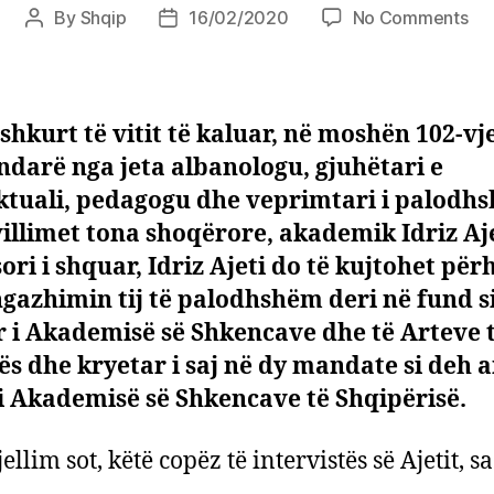
on
By
Shqip
16/02/2020
No Comments
Post
Post
Shq
author
date
qu
to
der
shkurt të vitit të kaluar, në moshën 102-vj
në
ndarë nga jeta albanologu, gjuhëtari e
Nis
ektuali, pedagogu dhe veprimtari i palodh
illimet tona shoqërore, akademik Idriz Aje
ori i shquar, Idriz Ajeti do të kujtohet për
gazhimin tij të palodhshëm deri në fund s
 i Akademisë së Shkencave dhe të Arteve 
s dhe kryetar i saj në dy mandate si deh 
i Akademisë së Shkencave të Shqipërisë.
jellim sot, këtë copëz të intervistës së Ajetit, sa