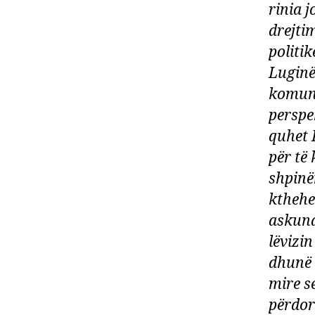
rinia j
drejti
politi
Luginë
komuna
perspe
quhet 
për të
shpinë
kthehe
askund
lëvizi
dhunë 
mire s
përdor