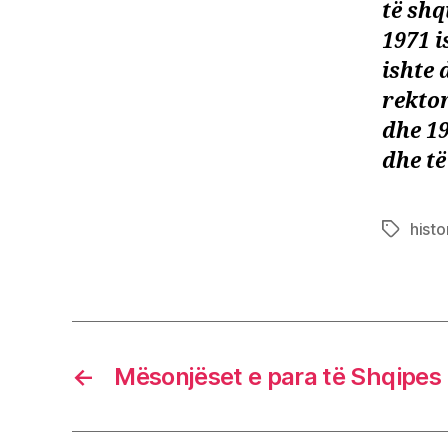
të shq
1971 i
ishte 
rektor
dhe 19
dhe të
histo
Tags
←
Mësonjëset e para të Shqipes