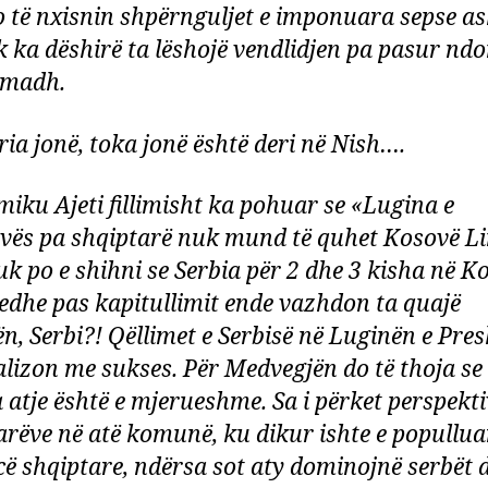
do të nxisnin shpërnguljet e imponuara sepse a
k ka dëshirë ta lëshojë vendlidjen pa pasur ndo
ë madh.
ria jonë, toka jonë është deri në Nish….
iku Ajeti fillimisht ka pohuar se «Lugina e
vës pa shqiptarë nuk mund të quhet Kosovë Li
uk po e shihni se Serbia për 2 dhe 3 kisha në K
edhe pas kapitullimit ende vazhdon ta quajë
n, Serbi?! Qëllimet e Serbisë në Luginën e Pre
ealizon me sukses. Për Medvegjën do të thoja se
a atje është e mjerueshme. Sa i përket perspekti
arëve në atë komunë, ku dikur ishte e popullu
ë shqiptare, ndërsa sot aty dominojnë serbët 