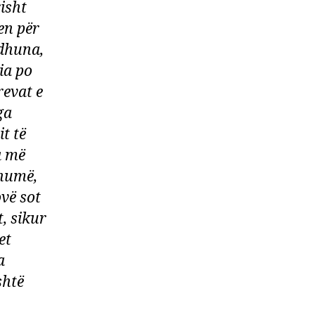
isht
en për
 dhuna,
ia po
revat e
ga
t të
a më
shumë,
ovë sot
, sikur
et
a
shtë