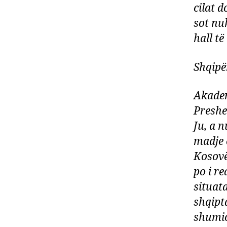
cilat 
sot nu
hall t
Shqipë
Akadem
Preshe
Ju, a n
madje 
Kosovë
po i r
situat
shqipt
shumic