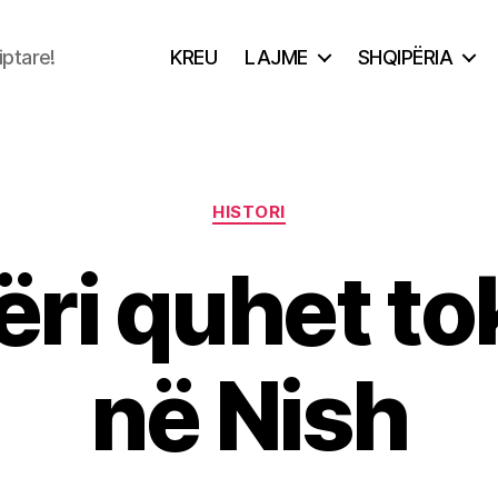
iptare!
KREU
LAJME
SHQIPËRIA
Categories
HISTORI
ri quhet to
në Nish