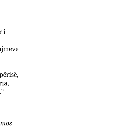
 i
lajmeve
përisë,
ria,
…”
domos