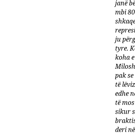
janë b
mbi 80
shkaqe
repres
ju për
tyre. 
koha e
Milosh
pak se
të lëvi
edhe n
të mos
sikur 
brakti
deri në