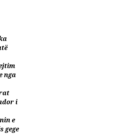
 ka
atë
ejtim
e nga
rat
ador i
nin e
s gege