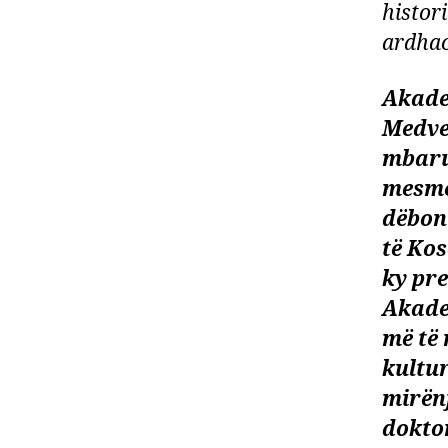
histor
ardhac
Akadem
Medveg
mbarua
mesme
dëbont
të Kos
ky pre
Akade
më të 
kultu
mirënj
doktor