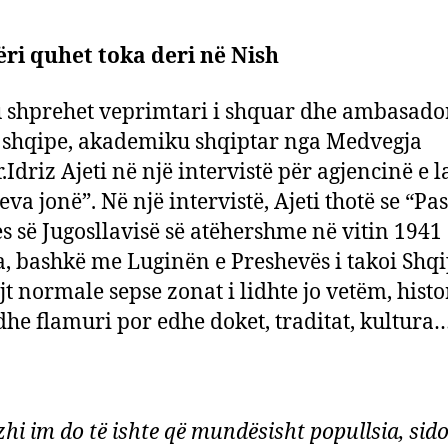
ri quhet toka deri në Nish
 shprehet veprimtari i shquar dhe ambasador
 shqipe, akademiku shqiptar nga Medvegja
r.Idriz Ajeti në një intervistë për agjencinë e 
va jonë”. Në një intervistë, Ajeti thotë se “Pas
es së Jugosllavisë së atëhershme në vitin 1941
, bashkë me Luginën e Preshevës i takoi Shqi
jt normale sepse zonat i lidhte jo vetëm, histo
dhe flamuri por edhe doket, traditat, kultura
hi im do të ishte që mundësisht popullsia, si