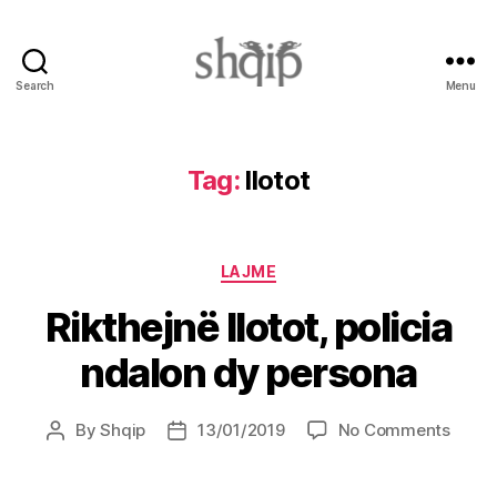
Search
Menu
Shqip.info
Tag:
llotot
Categories
LAJME
Rikthejnë llotot, policia
ndalon dy persona
on
By
Shqip
13/01/2019
No Comments
Post
Post
Rikthe
author
date
llotot,