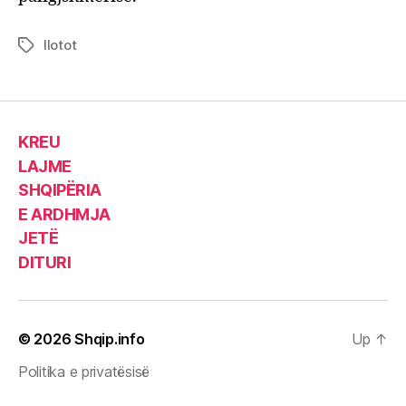
llotot
Tags
KREU
LAJME
SHQIPËRIA
E ARDHMJA
JETË
DITURI
© 2026
Shqip.info
Up
↑
Politika e privatësisë