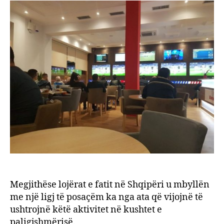
polici
ndalo
dy
perso
Megjithëse lojërat e fatit në Shqipëri u mbyllën
me një ligj të posaçëm ka nga ata që vijojnë të
ushtrojnë këtë aktivitet në kushtet e
paligjshmërisë.