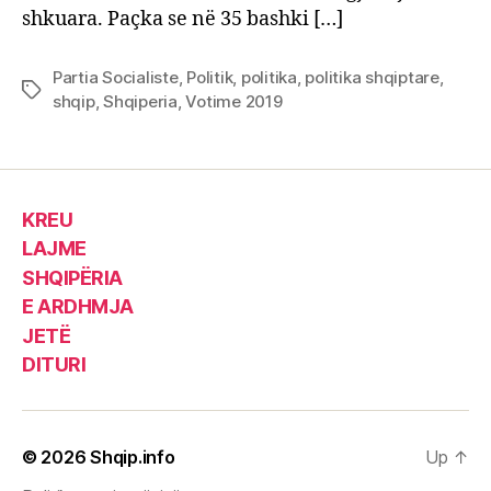
shkuara. Paçka se në 35 bashki […]
Partia Socialiste
,
Politik
,
politika
,
politika shqiptare
,
Tags
shqip
,
Shqiperia
,
Votime 2019
KREU
LAJME
SHQIPËRIA
E ARDHMJA
JETË
DITURI
© 2026
Shqip.info
Up
↑