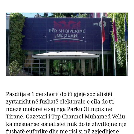
PS
author
date
nis
nesër
fusha
Rama
do
preza
61
kandi
social
Pasditja e 1 qershorit do t’i gjejë socialistët
zyrtarisht në fushatë elektorale e cila do t’i
ndezë motorët e saj nga Parku Olimpik në
Tiranë. Gazetari i Top Channel Muhamed Veliu
ka mësuar se socialistët nuk do të zhvillojnë një
fushatë euforike dhe me risi si në zgjedhjet e