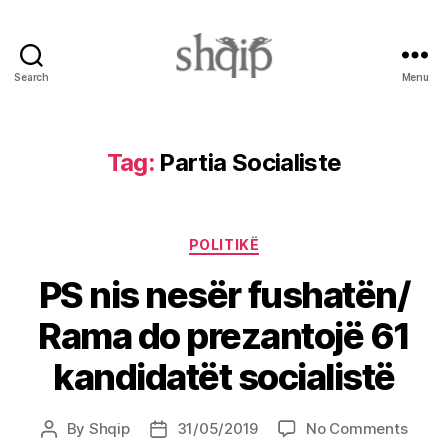
Search
Menu
Shqip.info
Tag:
Partia Socialiste
Categories
POLITIKË
PS nis nesër fushatën/
Rama do prezantojë 61
kandidatët socialistë
on
By
Shqip
31/05/2019
No Comments
Post
Post