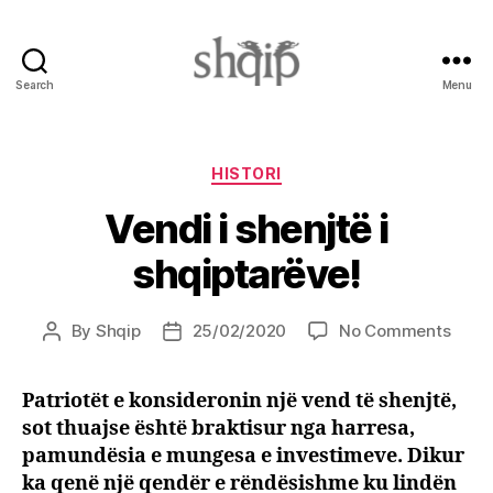
Search
Menu
Shqip.info
Categories
HISTORI
Vendi i shenjtë i
shqiptarëve!
on
By
Shqip
25/02/2020
No Comments
Post
Post
Vend
author
date
i
Patriotët e konsideronin një vend të shenjtë,
shenj
sot thuajse është braktisur nga harresa,
i
shqip
pamundësia e mungesa e investimeve. Dikur
ka qenë një qendër e rëndësishme ku lindën