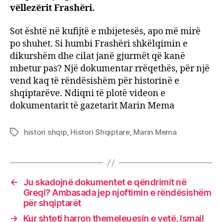
vëllezërit Frashëri.
Sot është në kufijtë e mbijetesës, apo më mirë
po shuhet. Si humbi Frashëri shkëlqimin e
dikurshëm dhe cilat janë gjurmët që kanë
mbetur pas? Një dokumentar rrëqethës, për një
vend kaq të rëndësishëm për historinë e
shqiptarëve. Ndiqni të plotë videon e
dokumentarit të gazetarit Marin Mema
histori shqip
,
Histori Shqiptare
,
Marin Mema
Tags
←
Ju skadojnë dokumentet e qëndrimit në
Greqi? Ambasada jep njoftimin e rëndësishëm
për shqiptarët
→
Kur shteti harron themeleuesin e vetë, Ismail