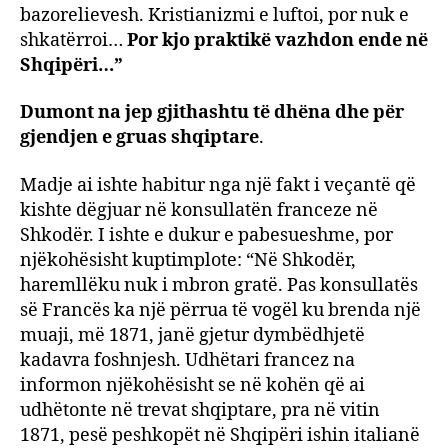
bazorelievesh. Kristianizmi e luftoi, por nuk e
shkatërroi…
Por kjo praktikë vazhdon ende në
Shqipëri…”
Dumont na jep gjithashtu të dhëna dhe për
gjendjen e gruas shqiptare
.
Madje ai ishte habitur nga një fakt i veçantë që
kishte dëgjuar në konsullatën franceze në
Shkodër. I ishte e dukur e pabesueshme, por
njëkohësisht kuptimplote: “Në Shkodër,
haremllëku nuk i mbron gratë. Pas konsullatës
së Francës ka një përrua të vogël ku brenda një
muaji, më 1871, janë gjetur dymbëdhjetë
kadavra foshnjesh. Udhëtari francez na
informon njëkohësisht se në kohën që ai
udhëtonte në trevat shqiptare, pra në vitin
1871, pesë peshkopët në Shqipëri ishin italianë