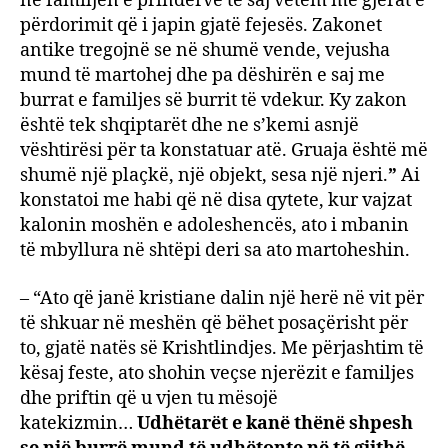
në familjen e prindërve të saj vetëm me gjërat e
përdorimit që i japin gjatë fejesës. Zakonet
antike tregojnë se në shumë vende, vejusha
mund të martohej dhe pa dëshirën e saj me
burrat e familjes së burrit të vdekur. Ky zakon
është tek shqiptarët dhe ne s’kemi asnjë
vështirësi për ta konstatuar atë. Gruaja është më
shumë një plaçkë, një objekt, sesa një njeri.
”
Ai
konstatoi me habi që në disa qytete, kur vajzat
kalonin moshën e adoleshencës, ato i mbanin
të mbyllura në shtëpi deri sa ato martoheshin.
– “Ato që janë kristiane dalin një herë në vit për
të shkuar në meshën që bëhet posaçërisht për
to, gjatë natës së Krishtlindjes. Me përjashtim të
kësaj feste, ato shohin veçse njerëzit e familjes
dhe priftin që u vjen tu mësojë
katekizmin…
Udhëtarët e kanë thënë shpesh