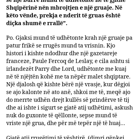
se një burrë mund të udhëtonte në të gjithë
Shqipërinë nën mbrojtjen e një gruaje. Në
këto vënde, prekja e nderit të gruas është
diçka shumë e rrallë”.
Po. Gjaksi mund të udhëtonte krah një gruaje pa
patur frikë se rrugës mund ta vrisnin. Kjo
histori i kishte ndodhur dhe një gazetareje
franceze, Paule Fercoq de Leslay, e cila ashtu si
irlandezët Parry dhe Lord, udhëtonte me kuaj
në të njëjtën kohë me ta nëpër malet shqiptare.
Një djalosh që kishte bërë një vrasje, kur dëgjoi
se ajo kalonte në ato anë, shkoi me të, meqë ajo
do merrte udhën drejt kullës së prindërve të tij
dhe ai ishte i sigurt se gjatë atij udhëtimi, askush
nuk do guxonte të qëllonte, sepse mund të
vriste një grua, dhe për më tepër një të huaj…
Gjatë atij rrugëtimi të vështirë, (dimri qënkej