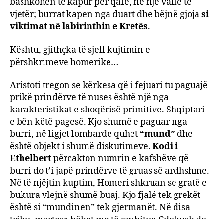
bashkohen të kapur për qafe, në një valle të
vjetër; burrat kapen nga duart dhe bëjnë gjoja
si
viktimat në labirinthin e Kretës
.
Kështu, gjithçka të sjell kujtimin e
përshkrimeve homerike…
Aristoti tregon se kërkesa që i fejuari tu paguajë
prikë prindërve të nuses është një nga
karakteristikat e shoqërisë primitive. Shqiptari
e bën këtë pagesë. Kjo shumë e paguar nga
burri, në ligjet lombarde quhet
“mund”
dhe
është objekt i shumë diskutimeve.
Kodi i
Ethelbert
përcakton numrin e kafshëve që
burri do t’i japë prindërve të gruas së ardhshme.
Në të njëjtin kuptim, Homeri shkruan se gratë e
bukura vlejnë shumë buaj. Kjo fjalë tek grekët
është si “mundinen” tek gjermanët. Në disa