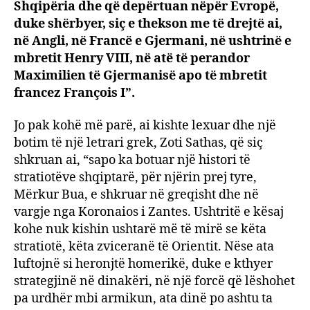
Shqipëria dhe që depërtuan nëpër Evropë,
duke shërbyer, siç e thekson me të drejtë ai,
në Angli, në Francë e Gjermani, në ushtrinë e
mbretit Henry VIII, në atë të perandor
Maximilien të Gjermanisë apo të mbretit
francez François I”.
Jo pak kohë më parë, ai kishte lexuar dhe një
botim të një letrari grek, Zoti Sathas, që siç
shkruan ai, “sapo ka botuar një histori të
stratiotëve shqiptarë, për njërin prej tyre,
Mërkur Bua, e shkruar në greqisht dhe në
vargje nga Koronaios i Zantes. Ushtritë e kësaj
kohe nuk kishin ushtarë më të mirë se këta
stratiotë, këta zviceranë të Orientit. Nëse ata
luftojnë si heronjtë homerikë, duke e kthyer
strategjinë në dinakëri, në një forcë që lëshohet
pa urdhër mbi armikun, ata dinë po ashtu ta