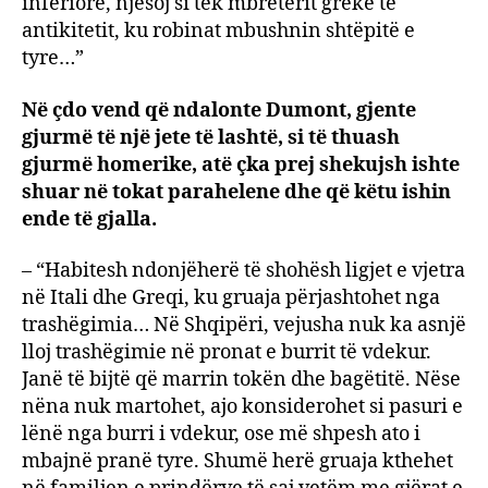
inferiore, njësoj si tek mbretërit grekë të
antikitetit, ku robinat mbushnin shtëpitë e
tyre…”
Në çdo vend që ndalonte Dumont, gjente
gjurmë të një jete të lashtë, si të thuash
gjurmë homerike, atë çka prej shekujsh ishte
shuar në tokat parahelene dhe që këtu ishin
ende të gjalla.
– “Habitesh ndonjëherë të shohësh ligjet e vjetra
në Itali dhe Greqi, ku gruaja përjashtohet nga
trashëgimia… Në Shqipëri, vejusha nuk ka asnjë
lloj trashëgimie në pronat e burrit të vdekur.
Janë të bijtë që marrin tokën dhe bagëtitë. Nëse
nëna nuk martohet, ajo konsiderohet si pasuri e
lënë nga burri i vdekur, ose më shpesh ato i
mbajnë pranë tyre. Shumë herë gruaja kthehet