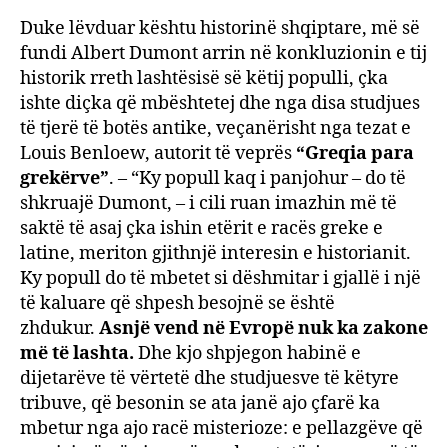
Duke lëvduar kështu historinë shqiptare, më së
fundi Albert Dumont arrin në konkluzionin e tij
historik rreth lashtësisë së këtij populli, çka
ishte diçka që mbështetej dhe nga disa studjues
të tjerë të botës antike, veçanërisht nga tezat e
Louis Benloew, autorit të veprës
“Greqia para
grekërve”
. – “Ky popull kaq i panjohur – do të
shkruajë Dumont, – i cili ruan imazhin më të
saktë të asaj çka ishin etërit e racës greke e
latine, meriton gjithnjë interesin e historianit.
Ky popull do të mbetet si dëshmitar i gjallë i një
të kaluare që shpesh besojnë se është
zhdukur.
Asnjë vend në Evropë nuk ka zakone
më të lashta.
Dhe kjo shpjegon habinë e
dijetarëve të vërtetë dhe studjuesve të këtyre
tribuve, që besonin se ata janë ajo çfarë ka
mbetur nga ajo racë misterioze: e pellazgëve që