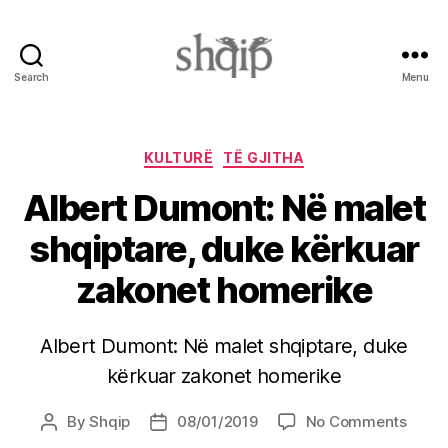
Search
Menu
Shqip.info
Categories
KULTURË
TË GJITHA
Albert Dumont: Në malet
shqiptare, duke kërkuar
zakonet homerike
Albert Dumont: Në malet shqiptare, duke
kërkuar zakonet homerike
on
By
Shqip
08/01/2019
No Comments
Post
Post
Alber
author
date