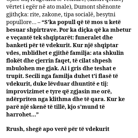
vërtet i egër në ato male), Dumont shënonte
gjithçka: rite, zakone, tipa socialë, besytni
popullore…
– “S’ka popull që të mos u ketë
besuar shpirtrave. Por ka diçka që ka mbetur
e veçantë tek shqiptarët: funeralet dhe
banketi për të vdekurit. Kur një shqiptar
vdes, mblidhet e gjithë familja: ata shkulin
flokët dhe çjerrin faqet, të cilat shpesh
mbulohen me gjak. Ai i gris dhe teshat e
trupit. Secili nga familja duhet t’i flasë të
vdekurit, duke lëvduar dhuntitë e tij:
improvizimet e tyre që zgjasin me orë,
ndërpriten nga klithma dhe të qara. Kur ke
parë një skenë të tillë, kjo s’mund të
harrohet…”
Rrush, shegë apo verë për të vdekurit