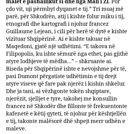
malet e pashallikut si dhe nga Mali i Zi
. Por
çdo vit, uji përmbyt dyqanet e tij.” Tri muaj më
parë, për Shkodrën, atij i kishte folur miku i tij,
etnografi dhe kartografi i njohur francez
Guillaume Lejean, i cili për herë të dytë e kishte
vizituar Shqipërinë. Ai e kishte takuar në
Maqedoni, gjatë një udhëtimi. “E takova në
Filipopolis, ku ishte sëmurë nga ethet, pas gjithë
atyre lodhjeve të mëdha…” – shkruante ai.
Biseda për Shqipërinë ishte e nevojshme për të,
pasi Dumont përgatiste udhëtimin e tij drejt
atyre viseve që fare pak njerëz i kishin shkelur.
Dhe ja tani, ai vëzhgonte tokën shqiptare,
njerëzit, sjelljet e tyre, takohej me konsullin
francez në Shkodër dhe fillonte të frekuentonte
kafenetë e këtij qyteti, të njohur për kështjellën
e tij, takonte malësorë dhë shpejt merr udhën e
maleve.