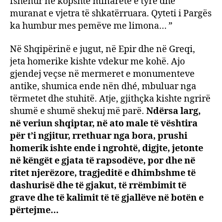
fshehur në kopshte minaretë e tyre dhe
muranat e vjetra të shkatërruara. Qyteti i Pargës
ka humbur mes pemëve me limona… ”
Në Shqipërinë e jugut, në Epir dhe në Greqi,
jeta homerike kishte vdekur me kohë. Ajo
gjendej veçse në mermeret e monumenteve
antike, shumica ende nën dhé, mbuluar nga
tërmetet dhe stuhitë. Atje, gjithçka kishte ngrirë
shumë e shumë shekuj më parë.
Ndërsa larg,
në veriun shqiptar, në ato male të vështira
për t’i ngjitur, rrethuar nga bora, prushi
homerik ishte ende i ngrohtë, digjte, jetonte
në këngët e gjata të rapsodëve, por dhe në
ritet njerëzore, tragjeditë e dhimbshme të
dashurisë dhe të gjakut, të rrëmbimit të
grave dhe të kalimit të të gjallëve në botën e
përtejme…