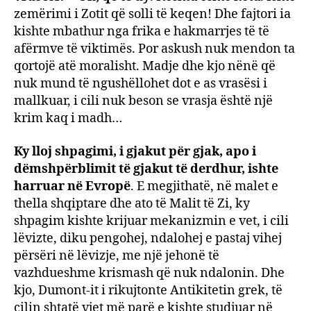
zemërimi i Zotit që solli të keqen! Dhe fajtori ia
kishte mbathur nga frika e hakmarrjes të të
afërmve të viktimës. Por askush nuk mendon ta
qortojë atë moralisht. Madje dhe kjo nënë që
nuk mund të ngushëllohet dot e as vrasësi i
mallkuar, i cili nuk beson se vrasja është një
krim kaq i madh…
Ky lloj shpagimi, i gjakut për gjak, apo i
dëmshpërblimit të gjakut të derdhur, ishte
harruar në Evropë
. E megjithatë, në malet e
thella shqiptare dhe ato të Malit të Zi, ky
shpagim kishte krijuar mekanizmin e vet, i cili
lëvizte, diku pengohej, ndalohej e pastaj vihej
përsëri në lëvizje, me një jehonë të
vazhdueshme krismash që nuk ndalonin. Dhe
kjo, Dumont-it i rikujtonte Antikitetin grek, të
cilin shtatë vjet më parë e kishte studjuar në