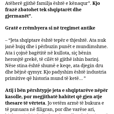
Atëherë gjithë familja është e kënaqur”.
Kjo
frazë zbatohet tek shqiptarët dhe
gjermanët”
.
Gratë e rrëmbyera si në tregimet antike
– “Jeta shqiptare është tepër e thjeshtë. Ata nuk
janë bujq dhe i përbuzin punët e mundimshme.
Ata i çojnë bagëtitë në kullota, siç bënin
heronjtë grekë, të cilët të gjithë ishin barinj.
Nëse stina është shumë e keqe, ata djegin dru
dhe bëjnë qymyr. Kjo padyshim është industria
primitive që historia mund të ketë… ”
Atij i bën përshtypje jeta e shqiptarëve nëpër
kasolle, por megjithatë habitet që gjen atje
thesare të vërteta
. Jo vetëm armë të bukura e
të punuara në filigran, por dhe varëse ari,