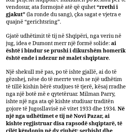
vendosur, ata formojnë atë që quhet
“rrethi i
gjakut”
(la ronde du sang), çka sagat e vjetra e
quajnë “gerichtsring”.
Gjatë udhëtimit të tij në Shqipëri, nga veriu në
jug, idea e Dumont merr një formë solide:
ai
është i bindur se prushi i dikurshëm homerik
është ende i ndezur në malet shqiptare
.
Një shekull më pas, po të ishte gjallë, ai do të
gëzohej, nëse do të merrte vesh se një udhëtim
të tillë kishin bërë studjues të tjerë, kësaj rradhe
nga një botë më e qytetëruar. Milman Parry,
ishte një nga ata që kishte studiuar traditën
gojore të Jugosllavisë në vitet 1933 dhe 1934.
Në
një nga udhëtimet e tij në Novi Pazar, ai
kishte regjistruar disa rapsodë shqiptarë, të
cilët këndonin në dy gjuhët: serbisht dhe