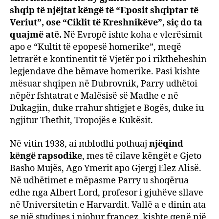
shqip të njëjtat këngë të “Eposit shqiptar të
Veriut”, ose “Ciklit të Kreshnikëve”, siç do ta
quajmë atë.
Në Evropë ishte koha e vlerësimit
apo e “Kultit të epopesë homerike”, meqë
letrarët e kontinentit të Vjetër po i riktheheshin
legjendave dhe bëmave homerike. Pasi kishte
mësuar shqipen në Dubrovnik, Parry udhëtoi
nëpër fshtatrat e Malësisë së Madhe e në
Dukagjin, duke rrahur shtigjet e Bogës, duke iu
ngjitur Thethit, Tropojës e Kukësit.
Në vitin 1938, ai mblodhi pothuaj
njëqind
këngë rapsodike
, mes të cilave këngët e Gjeto
Basho Mujës, Ago Ymerit apo Gjergj Elez Alisë.
Në udhëtimet e mëpasme Parry u shoqërua
edhe nga Albert Lord, profesor i gjuhëve sllave
në Universitetin e Harvardit. Vallë a e dinin ata
se një studjues i njohur francez, kishte qenë një