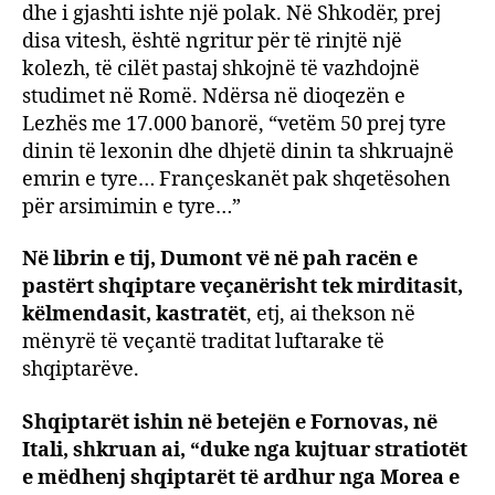
dhe i gjashti ishte një polak. Në Shkodër, prej
disa vitesh, është ngritur për të rinjtë një
kolezh, të cilët pastaj shkojnë të vazhdojnë
studimet në Romë. Ndërsa në dioqezën e
Lezhës me 17.000 banorë, “vetëm 50 prej tyre
dinin të lexonin dhe dhjetë dinin ta shkruajnë
emrin e tyre… Françeskanët pak shqetësohen
për arsimimin e tyre…”
Në librin e tij, Dumont vë në pah racën e
pastërt shqiptare veçanërisht tek mirditasit,
këlmendasit, kastratët
, etj, ai thekson në
mënyrë të veçantë traditat luftarake të
shqiptarëve.
Shqiptarët ishin në betejën e Fornovas, në
Itali, shkruan ai, “duke nga kujtuar stratiotët
e mëdhenj shqiptarët të ardhur nga Morea e