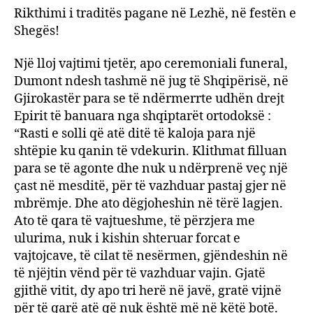
Rikthimi i traditës pagane në Lezhë, në festën e
Shegës!
Një lloj vajtimi tjetër, apo ceremoniali funeral,
Dumont ndesh tashmë në jug të Shqipërisë, në
Gjirokastër para se të ndërmerrte udhën drejt
Epirit të banuara nga shqiptarët ortodoksë :
“Rasti e solli që atë ditë të kaloja para një
shtëpie ku qanin të vdekurin. Klithmat filluan
para se të agonte dhe nuk u ndërprenë veç një
çast në mesditë, për të vazhduar pastaj gjer në
mbrëmje. Dhe ato dëgjoheshin në tërë lagjen.
Ato të qara të vajtueshme, të përzjera me
ulurima, nuk i kishin shteruar forcat e
vajtojcave, të cilat të nesërmen, gjëndeshin në
të njëjtin vënd për të vazhduar vajin. Gjatë
gjithë vitit, dy apo tri herë në javë, gratë vijnë
për të qarë atë që nuk është më në këtë botë.