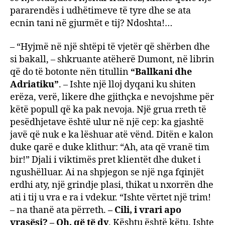
pararendës i udhëtimeve të tyre dhe se ata
ecnin tani në gjurmët e tij? Ndoshta!…
– “Hyjmë në një shtëpi të vjetër që shërben dhe
si bakall, – shkruante atëherë Dumont, në librin
që do të botonte nën titullin
“Ballkani dhe
Adriatiku”
. – Ishte një lloj dyqani ku shiten
erëza, verë, likere dhe gjithçka e nevojshme për
këtë popull që ka pak nevoja. Një grua rreth të
pesëdhjetave është ulur në një cep: ka gjashtë
javë që nuk e ka lëshuar atë vënd. Ditën e kalon
duke qarë e duke klithur: “Ah, ata që vranë tim
bir!” Djali i viktimës pret klientët dhe duket i
ngushëlluar. Ai na shpjegon se një nga fqinjët
erdhi aty, një grindje plasi, thikat u nxorrën dhe
ati i tij u vra e ra i vdekur. “Ishte vërtet një trim!
– na thanë ata përreth.
– Cili, i vrari apo
vrasësi? – Oh, që të dy
. Kështu është këtu. Ishte