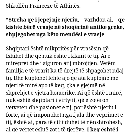
Shkollën Franceze të Athinës.
“Streha që i jepej një njeriu
, – vazhdon ai, –
që
kishte bërë vrasje në shoqërinë antike greke,
shpjegohet nga këto mendësi e vrasje
.
Shqiptari është mikpritës për vrasësin që
fshihet dhe që nuk është i klanit të tij. Ai e
mirëpret dhe i siguron atij mbrojtjen. Vetëm
familja e të vrarit ka të drejtë të shpagohet ndaj
tij. Dhe kuptohet lehtë ajo që ata kuptojnë me
njeri të mirë apo të keq, çka e gjejmë në
shprehjet e vjetra homerike. Ai që është i mirë,
nuk është shqiptari i virtytit, që e zotëron
vetveten dhe pasionet e tij, por është njeriu i
fortë, ai që imponohet nga fjala dhe veprimet e
tij, është ai, para të cilit duhet të nënshtrohesh,
ai që vërtet është zot i të tjerëve.
I keq është i