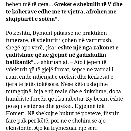
bëhen më të qeta…
Grekët e shekullit të V dhe
të kohërave edhe më të vjetra, afrohen me
shqiptarët e sotëm”
.
Po kështu, Dymont pikas se në praktikën
funerare, të vdekurit i çohen në varr rrush,
shegë apo verë, çka
“është një nga zakonet e
çuditshme që ne gjejmë në gadishullin
ballkanik”
…- shkruan ai. – Ato i jepen të
vdekurit që të gjejë forcat, sepse në varr ai i
ruan ende ndjenjat e oreksit dhe kërkesat e
tjera të jetës tokësore. Nëse këto ushqime
mungojnë, hija e tij reale dhe e dukshme, do ta
humbiste forcën që i ka mbetur. Ky besim është
po aq i vjetër sa dhe grekët. E gjejmë tek
Homeri. Në shekujt e bukur të poetëve, flisnin
fare pak për këtë, por ne e shohim se ajo
ekzistonte. Ajo ka frymëzuar një seri