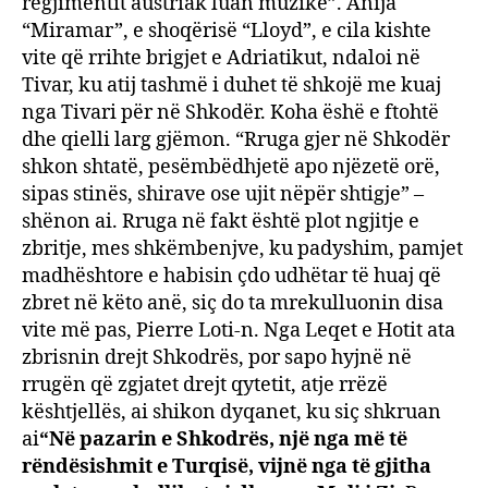
regjimentit austriak luan muzikë”. Anija
“Miramar”, e shoqërisë “Lloyd”, e cila kishte
vite që rrihte brigjet e Adriatikut, ndaloi në
Tivar, ku atij tashmë i duhet të shkojë me kuaj
nga Tivari për në Shkodër. Koha ëshë e ftohtë
dhe qielli larg gjëmon. “Rruga gjer në Shkodër
shkon shtatë, pesëmbëdhjetë apo njëzetë orë,
sipas stinës, shirave ose ujit nëpër shtigje” –
shënon ai. Rruga në fakt është plot ngjitje e
zbritje, mes shkëmbenjve, ku padyshim, pamjet
madhështore e habisin çdo udhëtar të huaj që
zbret në këto anë, siç do ta mrekulluonin disa
vite më pas, Pierre Loti-n. Nga Leqet e Hotit ata
zbrisnin drejt Shkodrës, por sapo hyjnë në
rrugën që zgjatet drejt qytetit, atje rrëzë
kështjellës, ai shikon dyqanet, ku siç shkruan
ai
“Në pazarin e Shkodrës, një nga më të
rëndësishmit e Turqisë, vijnë nga të gjitha