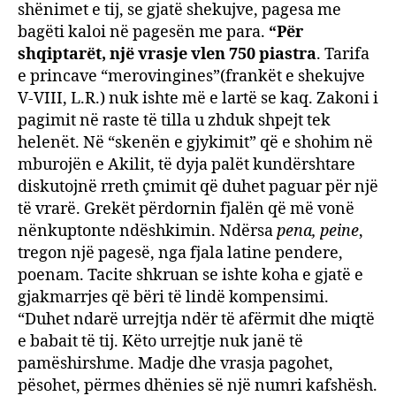
shënimet e tij, se gjatë shekujve, pagesa me
bagëti kaloi në pagesën me para.
“Për
shqiptarët, një vrasje vlen 750 piastra
. Tarifa
e princave “merovingines”(frankët e shekujve
V-VIII, L.R.) nuk ishte më e lartë se kaq. Zakoni i
pagimit në raste të tilla u zhduk shpejt tek
helenët. Në “skenën e gjykimit” që e shohim në
mburojën e Akilit, të dyja palët kundërshtare
diskutojnë rreth çmimit që duhet paguar për një
të vrarë. Grekët përdornin fjalën që më vonë
nënkuptonte ndëshkimin. Ndërsa
pena, peine
,
tregon një pagesë, nga fjala latine pendere,
poenam. Tacite shkruan se ishte koha e gjatë e
gjakmarrjes që bëri të lindë kompensimi.
“Duhet ndarë urrejtja ndër të afërmit dhe miqtë
e babait të tij. Këto urrejtje nuk janë të
pamëshirshme. Madje dhe vrasja pagohet,
pësohet, përmes dhënies së një numri kafshësh.