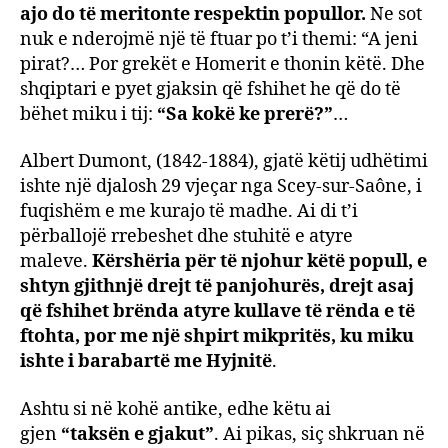
ajo do të meritonte respektin popullor.
Ne sot
nuk e nderojmë një të ftuar po t’i themi: “A jeni
pirat?… Por grekët e Homerit e thonin këtë. Dhe
shqiptari e pyet gjaksin që fshihet he që do të
bëhet miku i tij:
“Sa kokë ke prerë?”
…
Albert Dumont, (1842-1884), gjatë këtij udhëtimi
ishte një djalosh 29 vjeçar nga Scey-sur-Saône, i
fuqishëm e me kurajo të madhe. Ai di t’i
përballojë rrebeshet dhe stuhitë e atyre
maleve.
Kërshëria për të njohur këtë popull, e
shtyn gjithnjë drejt të panjohurës, drejt asaj
që fshihet brënda atyre kullave të rënda e të
ftohta, por me një shpirt mikpritës, ku miku
ishte i barabartë me Hyjnitë
.
Ashtu si në kohë antike, edhe këtu ai
gjen
“taksën e gjakut”
. Ai pikas, siç shkruan në