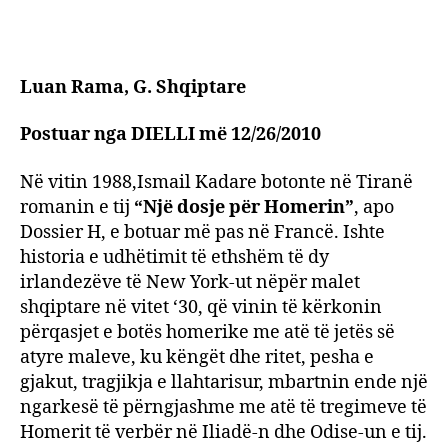
Dumo
Në
malet
shqip
Luan Rama, G. Shqiptare
duke
kërku
Postuar nga DIELLI më 12/26/2010
zakon
homer
Në vitin 1988,Ismail Kadare botonte në Tiranë
romanin e tij
“Një dosje për Homerin”
, apo
Dossier H, e botuar më pas në Francë. Ishte
historia e udhëtimit të ethshëm të dy
irlandezëve të New York-ut nëpër malet
shqiptare në vitet ‘30, që vinin të kërkonin
përqasjet e botës homerike me atë të jetës së
atyre maleve, ku këngët dhe ritet, pesha e
gjakut, tragjikja e llahtarisur, mbartnin ende një
ngarkesë të përngjashme me atë të tregimeve të
Homerit të verbër në Iliadë-n dhe Odise-un e tij.