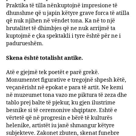
Praktika të tilla nënkuptojnë impresione të
dhunshme që u japin këtyre grave forca të atilla
që nuk njihen në vëndet tona. Ka në to një
brutalitet të dhimbjes që ne nuk arrijmë ta
kuptojmë e çka spektakli i tyre është për ne i
padurueshëm.
Skena është totalisht antike.
Atë e gjejmë tek poetët e parë grekë.
Monumentet figurative e tregojnë shpesh këtë,
veçanërisht në epokat e para të artit. Ne kemi
në muzeumet tona vazo me piktura të zeza dhe
tablo prej balte të pjekur, ku gjen ilustrime
besnike si të ceremonive shqiptare. Eshtë e
vërtetë që në progresin e bërë të kulturës
helenike, artistët iu janë shmangur këtyre
subjekteve. Zakonet zbuten, skenat funebre