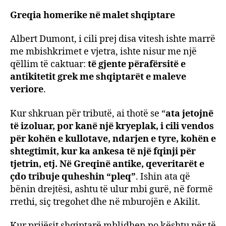
Greqia homerike në malet shqiptare
Albert Dumont, i cili prej disa vitesh ishte marrë
me mbishkrimet e vjetra, ishte nisur me një
qëllim të caktuar:
të gjente përafërsitë e
antikitetit grek me shqiptarët e maleve
veriore
.
Kur shkruan për tributë, ai thotë se “
ata jetojnë
të izoluar, por kanë një kryeplak, i cili vendos
për kohën e kullotave, ndarjen e tyre, kohën e
shtegtimit, kur ka ankesa të një fqinji për
tjetrin, etj. Në Greqinë antike, qeveritarët e
çdo tribuje quheshin “pleq”
. Ishin ata që
bënin drejtësi, ashtu të ulur mbi gurë, në formë
rrethi, siç tregohet dhe në mburojën e Akilit.
Kur prijësit shqiptarë mblidhen po kështu për të