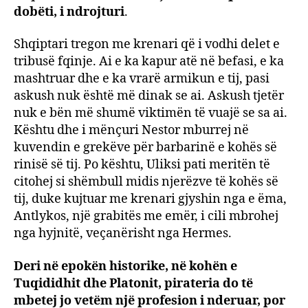
dobëti, i ndrojturi
.
Shqiptari tregon me krenari që i vodhi delet e
tribusë fqinje. Ai e ka kapur atë në befasi, e ka
mashtruar dhe e ka vrarë armikun e tij, pasi
askush nuk është më dinak se ai. Askush tjetër
nuk e bën më shumë viktimën të vuajë se sa ai.
Kështu dhe i mënçuri Nestor mburrej në
kuvendin e grekëve për barbarinë e kohës së
rinisë së tij. Po kështu, Uliksi pati meritën të
citohej si shëmbull midis njerëzve të kohës së
tij, duke kujtuar me krenari gjyshin nga e ëma,
Antlykos, një grabitës me emër, i cili mbrohej
nga hyjnitë, veçanërisht nga Hermes.
Deri në epokën historike, në kohën e
Tuqididhit dhe Platonit, pirateria do të
mbetej jo vetëm një profesion i nderuar, por