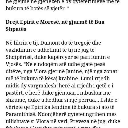
ne gjejmë në gjenezën e dy qytetërimeve më të
bukura të botës së vjetër. ”
Drejt Epirit e Moresë, në gjurmë të Bua
Shpatës
Në librin e tij, Dumont do të tregojë dhe
vazhdimin e udhëtimit të tij në jug të
Shqipërisë, duke kapërcyer së pari lumin e
Vjosës. “Ne e ndoqëm atë udhë gjatë pesë
ditëve, nga Vlora gjer në Janinë, një nga zonat
më të bukura të kësaj krahine. Lumi rrjedh
midis dy vargmalesh: herë ai rrjedh i qetë e i
pastërt, e herë duke gjëmuar, i mbushur me
shkumë, duke u hedhur si një përrua… Eshtë e
vërtetë që Epiri ka lëndina të bukura si ato të
Paramithisë. Ndonjëherë qytetet ngrihen mes
ullishtave si Vlora në veri, Preveza në jug, duke