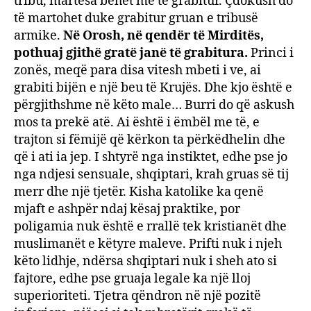
tribu, martesa bëhet me të grabitur. Çdokush do
të martohet duke grabitur gruan e tribusë
armike.
Në Orosh, në qendër të Mirditës,
pothuaj gjithë gratë janë të grabitura.
Princi i
zonës, meqë para disa vitesh mbeti i ve, ai
grabiti bijën e një beu të Krujës. Dhe kjo është e
përgjithshme në këto male… Burri do që askush
mos ta prekë atë. Ai është i ëmbël me të, e
trajton si fëmijë që kërkon ta përkëdhelin dhe
që i ati ia jep. I shtyrë nga instiktet, edhe pse jo
nga ndjesi sensuale, shqiptari, krah gruas së tij
merr dhe një tjetër. Kisha katolike ka qenë
mjaft e ashpër ndaj kësaj praktike, por
poligamia nuk është e rrallë tek kristianët dhe
muslimanët e këtyre maleve. Prifti nuk i njeh
këto lidhje, ndërsa shqiptari nuk i sheh ato si
fajtore, edhe pse gruaja legale ka një lloj
superioriteti. Tjetra qëndron në një pozitë