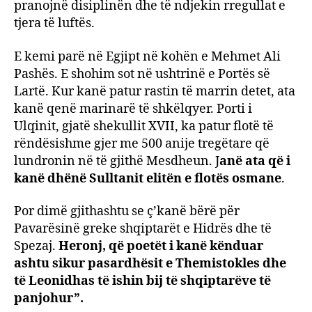
pranojnë disiplinën dhe të ndjekin rregullat e
tjera të luftës.
E kemi parë në Egjipt në kohën e Mehmet Ali
Pashës. E shohim sot në ushtrinë e Portës së
Lartë. Kur kanë patur rastin të marrin detet, ata
kanë qenë marinarë të shkëlqyer. Porti i
Ulqinit, gjatë shekullit XVII, ka patur flotë të
rëndësishme gjer me 500 anije tregëtare që
lundronin në të gjithë Mesdheun. J
anë ata që i
kanë dhënë Sulltanit elitën e flotës osmane
.
Por dimë gjithashtu se ç’kanë bërë për
Pavarësinë greke shqiptarët e Hidrës dhe të
Spezaj.
Heronj, që poetët i kanë kënduar
ashtu sikur pasardhësit e Themistokles dhe
të Leonidhas të ishin bij të shqiptarëve të
panjohur”.