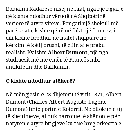
Romani i Kadaresë nisej në fakt, nga një ngjarje
që kishte ndodhur vërtetë në Shqipërinë
veriore të atyre viteve. Por gati një shekull më
parë se ata, kishte qënë në fakt një francez, i
cili kishte bredhur në malet shqiptare në
kërkim të këtij prushi, të cilin ai e preku
realisht. Ky ishte
Albert Dumont
, një nga
studiuesit më me emër të Francës mbi
antikitetin dhe Ballkanin.
Ç’kishte ndodhur atëherë?
Në mëngjesin e 23 dhjetorit të vitit 1871, Albert
Dumont (Charles-Albert-Auguste-Eugène
Dumont) linte portin e Kotorrit. Në bllokun e tij
të shënimeve, ai nuk harronte të shënonte për
natyrën e atyre brigjeve ku “Në breg orkestra e