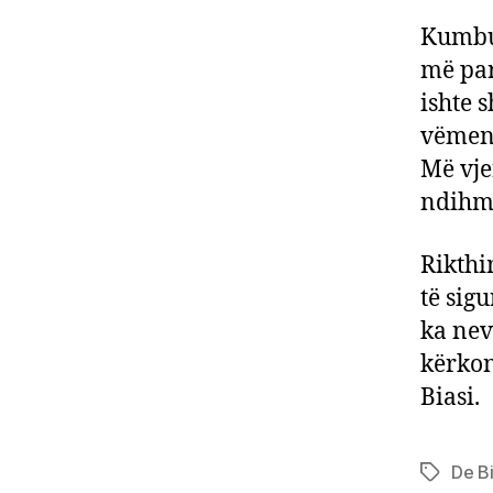
Kumbul
më par
ishte 
vëmend
Më vje
ndihmo
Rikthi
të sig
ka nev
kërkon
Biasi.
De Bi
Tags