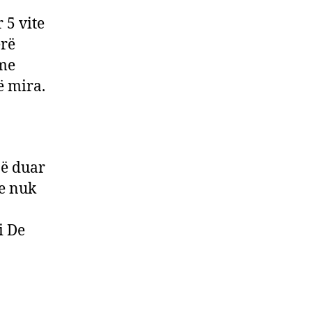
 5 vite
erë
 me
ë mira.
në duar
he nuk
i De