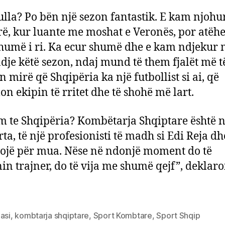
la? Po bën një sezon fantastik. E kam njohur
ë, kur luante me moshat e Veronës, por atëh
shumë i ri. Ka ecur shumë dhe e kam ndjekur
je këtë sezon, ndaj mund të them fjalët më t
n mirë që Shqipëria ka një futbollist si ai, që
n ekipin të rritet dhe të shohë më lart.
m te Shqipëria? Kombëtarja Shqiptare është 
urta, të një profesionisti të madh si Edi Reja d
ojë për mua. Nëse në ndonjë moment do të
in trajner, do të vija me shumë qejf”, deklaro
asi
,
kombtarja shqiptare
,
Sport Kombtare
,
Sport Shqip