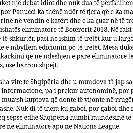
ket një debat idiot dhe nuk dua të përfshihe
qej
 por Panucci ka thënë ndër të tjera që e ka m
dre
rinë në vendin e katërt dhe e ka çuar në të tre
e
Sh
fushatës eliminatore të Botërorit 2018. Në fakt
 të shkurtër, pasi ne ishim të tretët kur u larg
e e mbyllëm edicionin po të tretët. Mesa duket
hkarkimi që në ndeshjen e parë eliminatore t
s, ose harron shpejt.
sha vite te Shqipëria dhe u mundova t’i jap s
informacione, pa i prekur autonominë, por p
 muajsh kuptova që donte të vijonte në rrugën
lashë. Nuk di të them ku gaboi, por gaboi dhe
eq sepse edhe Shqipëria humbi mundësinë të
ë në eliminatore apo në Nations League.