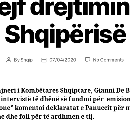
ejf drejtimin
Shqipërisë
on
By
Shqip
07/04/2020
No Comments
Post
Post
De
author
date
Bia
Pa
i
ajneri i Kombëtares Shqiptare, Gianni De B
dj
 intervistë të dhënë së fundmi për emisio
shk
one” komentoi deklaratat e Panuccit për 
do
e
ne dhe foli për të ardhmen e tij.
me
m