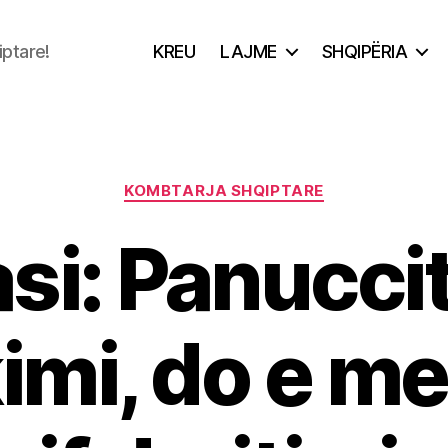
iptare!
KREU
LAJME
SHQIPËRIA
Categories
KOMBTARJA SHQIPTARE
si: Panuccit
imi, do e me