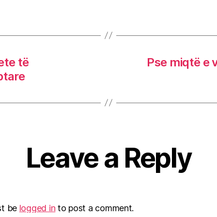
ete të
Pse miqtë e 
ptare
Leave a Reply
st be
logged in
to post a comment.