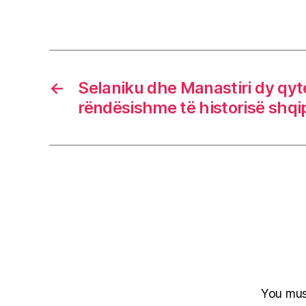
←
Selaniku dhe Manastiri dy qyt
rëndësishme të historisë shqi
You mu