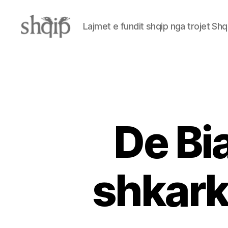
Lajmet e fundit shqip nga trojet Shq
Shqip.info
De Bia
shkark