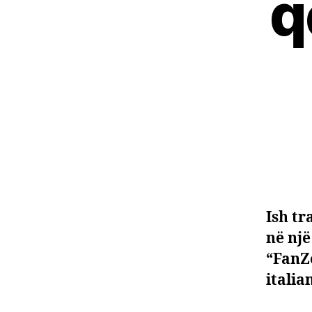
q
Ish tr
në një
“FanZ
italia