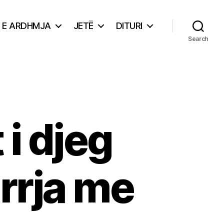
E ARDHMJA
JETË
DITURI
Search
 i djeg
rrja me