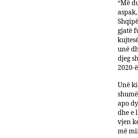
“Më du
aspak,
Shqipë
gjatë 
kujtesë
unë dh
djeg s
2020-ë
Unë ki
shumë 
apo dy
dhe e 
vjen k
më mir