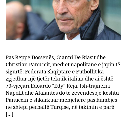
në
panki
e
Shqip
Pas Beppe Dossenës, Gianni De Biasit dhe
Christian Panuccit, mediet napolitane e japin të
sigurtë: Federata Shqiptare e Futbollit ka
zgjedhur një tjetër teknik italian dhe ai është
73-vjeçari Edoardo “Edy” Reja. Ish-trajneri i
Napolit dhe Atalantës do të zëvendësojë kështu
Panuccin e shkarkuar menjëherë pas humbjes
në shtëpi përballë Turqisë, në takimin e parë
[…]