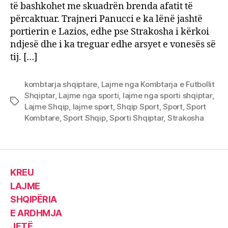
të bashkohet me skuadrën brenda afatit të
përcaktuar. Trajneri Panucci e ka lënë jashtë
portierin e Lazios, edhe pse Strakosha i kërkoi
ndjesë dhe i ka treguar edhe arsyet e vonesës së
tij. […]
kombtarja shqiptare
,
Lajme nga Kombtarja e Futbollit
Shqiptar
,
Lajme nga sporti
,
lajme nga sporti shqiptar
,
Tags
Lajme Shqip
,
lajme sport
,
Shqip Sport
,
Sport
,
Sport
Kombtare
,
Sport Shqip
,
Sporti Shqiptar
,
Strakosha
KREU
LAJME
SHQIPËRIA
E ARDHMJA
JETË