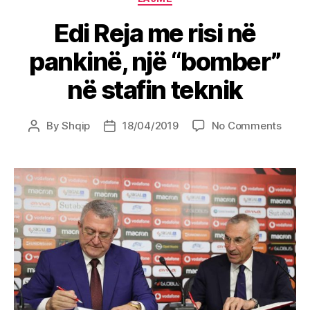
Edi Reja me risi në
pankinë, një “bomber”
në stafin teknik
on
By
Shqip
18/04/2019
No Comments
Post
Post
Edi
author
date
Reja
me
risi
në
panki
një
“bomb
në
stafin
tekni