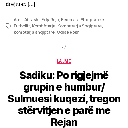
drejtuar. […]
Amir Abrashi
,
Edy Reja
,
Federata Shqiptare e
Futbollit
,
Kombëtarja
,
Kombetarja Shqiptare
,
Tags
kombtarja shqiptare
,
Odise Roshi
Categories
LAJME
Sadiku: Po rigjejmë
grupin e humbur/
Sulmuesi kuqezi, tregon
stërvitjen e parë me
Rejan