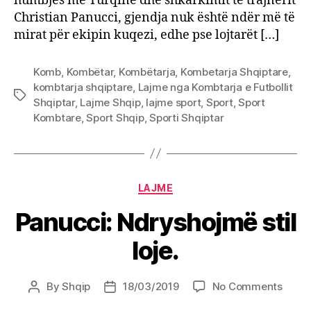
humbjes me Turqinë dhe shkarkimit të trajnerit
Christian Panucci, gjendja nuk është ndër më të
mirat për ekipin kuqezi, edhe pse lojtarët […]
Komb
,
Kombëtar
,
Kombëtarja
,
Kombetarja Shqiptare
,
kombtarja shqiptare
,
Lajme nga Kombtarja e Futbollit
Tags
Shqiptar
,
Lajme Shqip
,
lajme sport
,
Sport
,
Sport
Kombtare
,
Sport Shqip
,
Sporti Shqiptar
Categories
LAJME
Panucci: Ndryshojmë stil
loje.
on
By
Shqip
18/03/2019
No Comments
Post
Post
Panuc
author
date