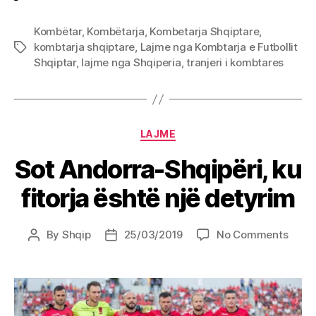
Kombëtar
,
Kombëtarja
,
Kombetarja Shqiptare
,
kombtarja shqiptare
,
Lajme nga Kombtarja e Futbollit
Tags
Shqiptar
,
lajme nga Shqiperia
,
tranjeri i kombtares
Categories
LAJME
Sot Andorra-Shqipëri, ku
fitorja është një detyrim
on
By
Shqip
25/03/2019
No Comments
Post
Post
Sot
author
date
Andor
Shqip
ku
fitorj