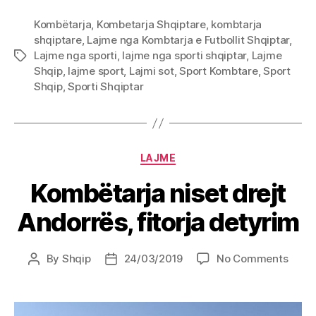
Kombëtarja
,
Kombetarja Shqiptare
,
kombtarja
shqiptare
,
Lajme nga Kombtarja e Futbollit Shqiptar
,
Lajme nga sporti
,
lajme nga sporti shqiptar
,
Lajme
Tags
Shqip
,
lajme sport
,
Lajmi sot
,
Sport Kombtare
,
Sport
Shqip
,
Sporti Shqiptar
Categories
LAJME
Kombëtarja niset drejt
Andorrës, fitorja detyrim
on
By
Shqip
24/03/2019
No Comments
Post
Post
Komb
author
date
niset
drejt