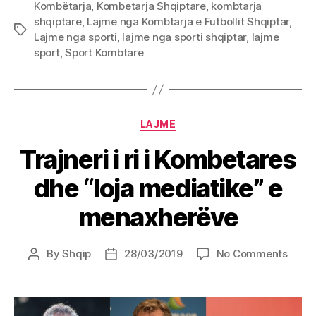
Kombëtarja
,
Kombetarja Shqiptare
,
kombtarja
shqiptare
,
Lajme nga Kombtarja e Futbollit Shqiptar
,
Tags
Lajme nga sporti
,
lajme nga sporti shqiptar
,
lajme
sport
,
Sport Kombtare
Categories
LAJME
Trajneri i ri i Kombetares
dhe “loja mediatike” e
menaxherëve
on
By
Shqip
28/03/2019
No Comments
Post
Post
Trajne
author
date
i
ri
i