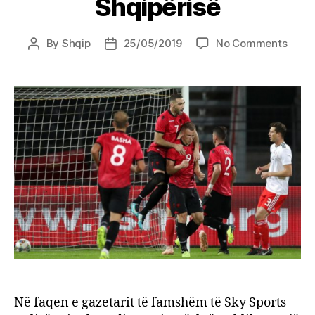
Shqipërisë
on
By
Shqip
25/05/2019
No Comments
Post
Post
Gazet
author
date
i
Sky
Sport
plot
lëvda
për
Komb
e
Shqip
Në faqen e gazetarit të famshëm të Sky Sports