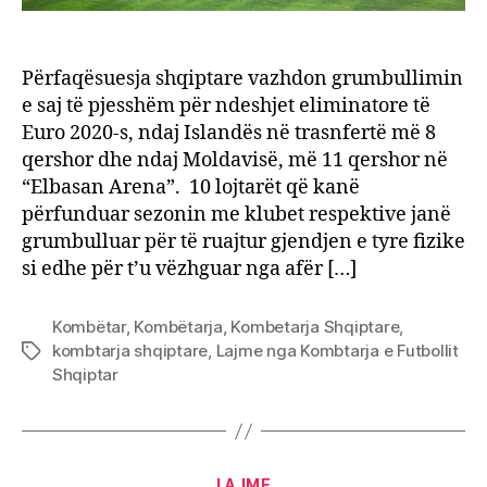
Përfaqësuesja shqiptare vazhdon grumbullimin
e saj të pjesshëm për ndeshjet eliminatore të
Euro 2020-s, ndaj Islandës në trasnfertë më 8
qershor dhe ndaj Moldavisë, më 11 qershor në
“Elbasan Arena”. 10 lojtarët që kanë
përfunduar sezonin me klubet respektive janë
grumbulluar për të ruajtur gjendjen e tyre fizike
si edhe për t’u vëzhguar nga afër […]
Kombëtar
,
Kombëtarja
,
Kombetarja Shqiptare
,
kombtarja shqiptare
,
Lajme nga Kombtarja e Futbollit
Tags
Shqiptar
Categories
LAJME