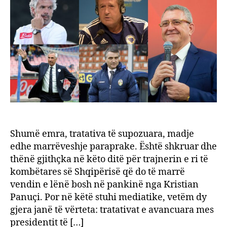
Komb
dhe
“loja
media
e
mena
Shumë emra, tratativa të supozuara, madje
edhe marrëveshje paraprake. Është shkruar dhe
thënë gjithçka në këto ditë për trajnerin e ri të
kombëtares së Shqipërisë që do të marrë
vendin e lënë bosh në pankinë nga Kristian
Panuçi. Por në këtë stuhi mediatike, vetëm dy
gjera janë të vërteta: tratativat e avancuara mes
presidentit të […]