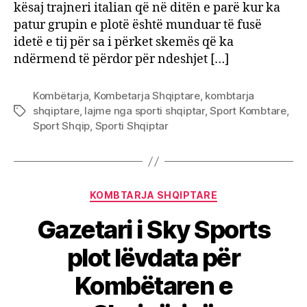
kësaj trajneri italian që në ditën e parë kur ka
patur grupin e plotë është munduar të fusë
idetë e tij për sa i përket skemës që ka
ndërmend të përdor për ndeshjet […]
Kombëtarja
,
Kombetarja Shqiptare
,
kombtarja
shqiptare
,
lajme nga sporti shqiptar
,
Sport Kombtare
,
Tags
Sport Shqip
,
Sporti Shqiptar
Categories
KOMBTARJA SHQIPTARE
Gazetari i Sky Sports
plot lëvdata për
Kombëtaren e