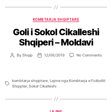
Molda
Categories
KOMBTARJA SHQIPTARE
Goli i Sokol Cikalleshi
Shqiperi – Moldavi
on
By
Shqip
12/06/2019
No Comments
Post
Post
Goli
author
date
i
Sokol
Cikall
kombtarja shqiptare
,
Lajme nga Kombtarja e Futbollit
Shqip
Tags
Shqiptar
,
Sokol Cikalleshi
–
Molda
Categories
LAJME