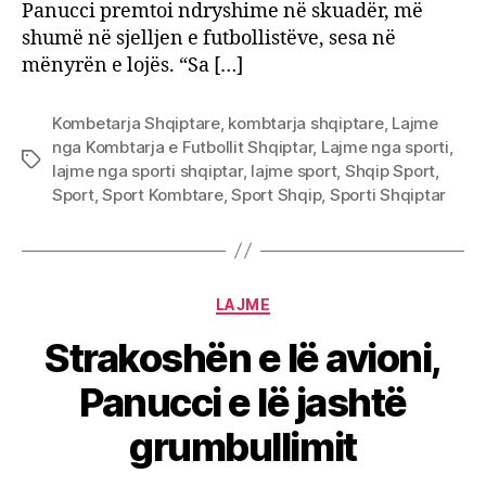
Panucci premtoi ndryshime në skuadër, më
shumë në sjelljen e futbollistëve, sesa në
mënyrën e lojës. “Sa […]
Kombetarja Shqiptare
,
kombtarja shqiptare
,
Lajme
nga Kombtarja e Futbollit Shqiptar
,
Lajme nga sporti
,
Tags
lajme nga sporti shqiptar
,
lajme sport
,
Shqip Sport
,
Sport
,
Sport Kombtare
,
Sport Shqip
,
Sporti Shqiptar
Categories
LAJME
Strakoshën e lë avioni,
Panucci e lë jashtë
grumbullimit