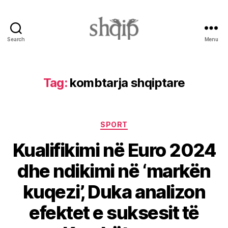
Search
Menu
Shqip.info
Tag:
kombtarja shqiptare
Categories
SPORT
Kualifikimi në Euro 2024
dhe ndikimi në ‘markën
kuqezi’, Duka analizon
efektet e suksesit të