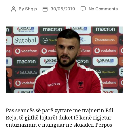
on
By
Shqip
30/05/2019
No Comments
Post
Post
Sadik
author
date
Po
rigje
grupi
e
humb
Sulm
kuqez
trego
stërv
e
parë
me
Rejan
Pas seancës së parë zyrtare me trajnerin Edi
Reja, të gjithë lojtarët duket të kenë rigjetur
entuziazmin e munguar në skuadër. Përpos