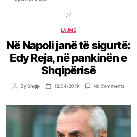
Categories
LAJME
Në Napoli janë të sigurtë:
Edy Reja, në pankinën e
Shqipërisë
on
By
Shqip
12/04/2019
No Comments
Post
Post
Në
author
date
Napol
janë
të
sigurt
Edy
Reja,