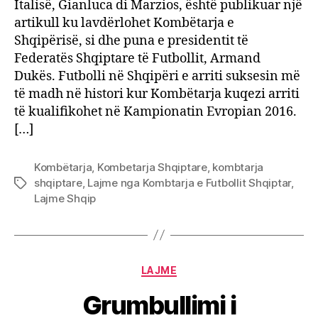
Italisë, Gianluca di Marzios, është publikuar një
artikull ku lavdërlohet Kombëtarja e
Shqipërisë, si dhe puna e presidentit të
Federatës Shqiptare të Futbollit, Armand
Dukës. Futbolli në Shqipëri e arriti suksesin më
të madh në histori kur Kombëtarja kuqezi arriti
të kualifikohet në Kampionatin Evropian 2016.
[…]
Kombëtarja
,
Kombetarja Shqiptare
,
kombtarja
shqiptare
,
Lajme nga Kombtarja e Futbollit Shqiptar
,
Tags
Lajme Shqip
Categories
LAJME
Grumbullimi i