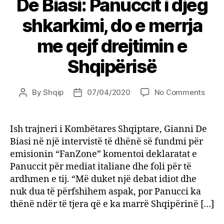
De Biasi: Panuccit i djeg
shkarkimi, do e merrja
me qejf drejtimin e
Shqipërisë
on
By
Shqip
07/04/2020
No Comments
Post
Post
De
author
date
Biasi:
Panuc
Ish trajneri i Kombëtares Shqiptare, Gianni De
i
Biasi në një intervistë të dhënë së fundmi për
djeg
emisionin “FanZone” komentoi deklaratat e
shkar
Panuccit për mediat italiane dhe foli për të
do
ardhmen e tij. “Më duket një debat idiot dhe
e
nuk dua të përfshihem aspak, por Panucci ka
merrj
me
thënë ndër të tjera që e ka marrë Shqipërinë […]
qejf
drejt