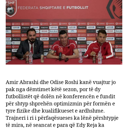
dëmt
Abras
e
Roshi
ndihe
në
form
Amir Abrashi dhe Odise Roshi kanë vuajtur jo
pak nga dëmtimet këtë sezon, por të dy
futbollistët që dolën në konferencën e fundit
për shtyp shprehën optimizmin për formën e
tyre fizike dhe kualifikueset e ardhshme.
Trajneri i ri i përfaqësueses ka lënë përshtypje
të mira, në seancat e para që Edy Reja ka