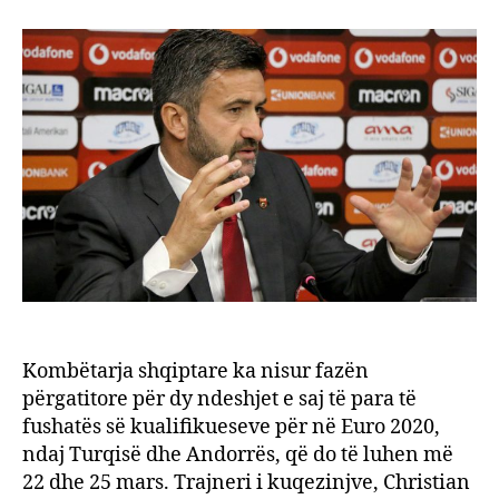
Ndry
stil
loje.
Kombëtarja shqiptare ka nisur fazën
përgatitore për dy ndeshjet e saj të para të
fushatës së kualifikueseve për në Euro 2020,
ndaj Turqisë dhe Andorrës, që do të luhen më
22 dhe 25 mars. Trajneri i kuqezinjve, Christian