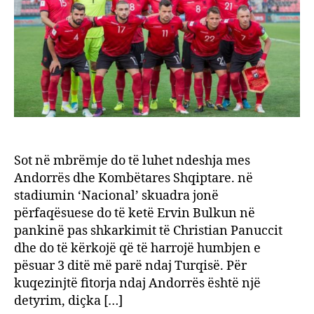
është
një
detyr
Sot në mbrëmje do të luhet ndeshja mes
Andorrës dhe Kombëtares Shqiptare. në
stadiumin ‘Nacional’ skuadra jonë
përfaqësuese do të ketë Ervin Bulkun në
pankinë pas shkarkimit të Christian Panuccit
dhe do të kërkojë që të harrojë humbjen e
pësuar 3 ditë më parë ndaj Turqisë. Për
kuqezinjtë fitorja ndaj Andorrës është një
detyrim, diçka […]