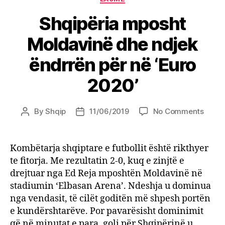
Shqipëria mposht
Moldavinë dhe ndjek
ëndrrën për në ‘Euro
2020’
on
By
Shqip
11/06/2019
No Comments
Post
Post
Shqip
author
date
mpos
Molda
Kombëtarja shqiptare e futbollit është rikthyer
dhe
te fitorja. Me rezultatin 2-0, kuq e zinjtë e
ndjek
drejtuar nga Ed Reja mposhtën Moldavinë në
ëndrr
stadiumin ‘Elbasan Arena’. Ndeshja u dominua
për
nga vendasit, të cilët goditën më shpesh portën
në
e kundërshtarëve. Por pavarësisht dominimit
‘Euro
2020’
që në minutat e para, goli për Shqipërinë u