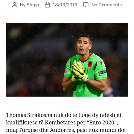
on
By
Shqip
18/03/2019
No Comments
Post
Post
Strak
author
date
e
lë
avioni
Panuc
e
lë
jasht
grumb
Thomas Strakosha nuk do të luajë dy ndeshjet
kualifikuese të Kombëtares për “Euro 2020”,
ndaj Turqisë dhe Andorrës, pasi nuk mundi dot