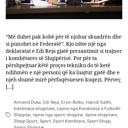
“Më duhet pak kohë për të njohur skuadrën dhe
si punohet në Federatë”. Kjo ishte një nga
deklaratat e Edi Reja gjatë prezantimit si trajner
i kombëtares së Shqipërisë. Por për ta
përshpejtuar këtë proçes tekniku do të ketë
ndihmën e një personi që ka luajtur gjatë dhe e
njeh shumë mirë përfaqësuesen kuqezi. Përveç
[…]
Armand Duka
,
Edi Reja
,
Ervin Bulku
,
Hamdi Salihi
,
kombtarja shqiptare
,
Lajme nga Kombtarja e Futbollit
Shqiptar
,
lajme nga sporti shqiptar
,
lajme shqiptare
,
Tags
Shqip Sport
,
Sport
,
Sport Kombtare
,
Sport Shqip
,
Sporti Shqiptar