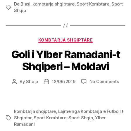
De Biasi
,
kombtarja shqiptare
,
Sport Kombtare
,
Sport
e
Tags
Shqip
Shqip
Categories
KOMBTARJA SHQIPTARE
Goli i Ylber Ramadani-t
Shqiperi – Moldavi
on
By
Shqip
12/06/2019
No Comments
Post
Post
Goli
author
date
i
Ylber
Rama
kombtarja shqiptare
,
Lajme nga Kombtarja e Futbollit
t
Shqiptar
,
Sport Kombtare
,
Sport Shqip
,
Ylber
Tags
Shqip
Ramadani
–