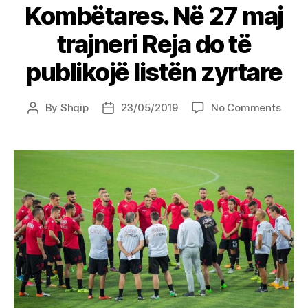
Kombëtares. Në 27 maj
trajneri Reja do të
publikojë listën zyrtare
on
By
Shqip
23/05/2019
No Comments
Post
Post
Grumb
author
date
i
Kombë
Në
27
maj
trajne
Reja
do
të
publi
listën
zyrta