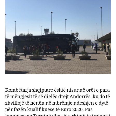
Andor
fitorj
detyr
Kombëtarja shqiptare është nisur në orët e para
të mëngjesit të së dielës drejt Andorrës, ku do të
zhvillojë të hënën në mbrëmje ndeshjen e dytë
për fazën kualifikuese të Euro 2020. Pas