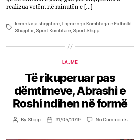
realizua vetëm në minutën e […]
kombtarja shqiptare
,
Lajme nga Kombtarja e Futbollit
Tags
Shqiptar
,
Sport Kombtare
,
Sport Shqip
Categories
LAJME
Të rikuperuar pas
dëmtimeve, Abrashi e
Roshi ndihen në formë
on
By
Shqip
31/05/2019
No Comments
Post
Post
Të
author
date
rikup
pas