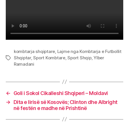
–
Molda
kombtarja shqiptare
,
Lajme nga Kombtarja e Futbollit
Shqiptar
,
Sport Kombtare
,
Sport Shqip
,
Ylber
Tags
Ramadani
←
Goli i Sokol Cikalleshi Shqiperi – Moldavi
→
Dita e lirisë së Kosovës; Clinton dhe Albright
në festën e madhe në Prishtinë