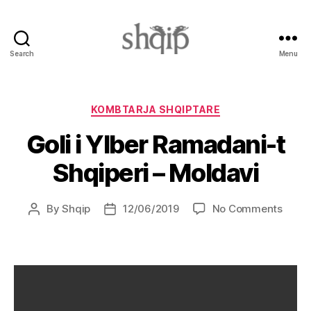
Search
Menu
Shqip.info
Categories
KOMBTARJA SHQIPTARE
Goli i Ylber Ramadani-t
Shqiperi – Moldavi
on
By
Shqip
12/06/2019
No Comments
Post
Post
Goli
author
date
i
Ylber
Rama
t
Shqip