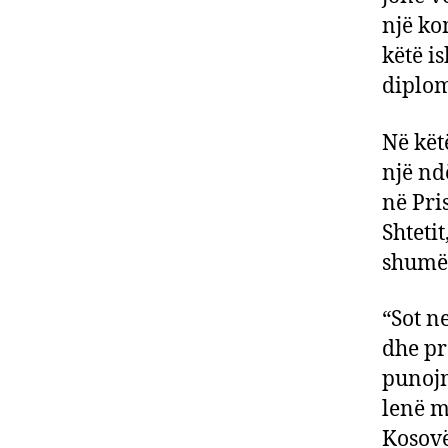
një ko
këtë i
diplom
Në këtë
një nd
në Pri
Shteti
shumë 
“Sot n
dhe pr
punojn
lenë m
Kosovë