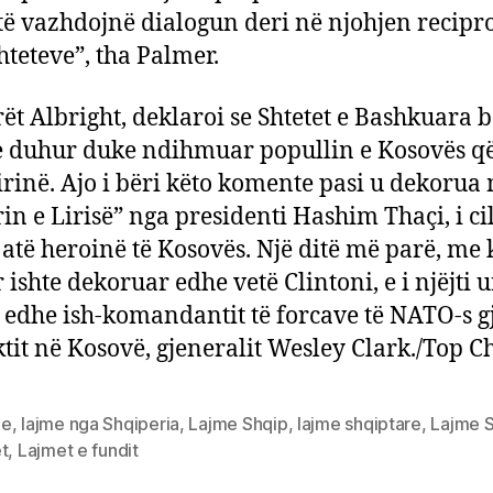
të vazhdojnë dialogun deri në njohjen recipro
shteteve”, tha Palmer.
ët Albright, deklaroi se Shtetet e Bashkuara 
e duhur duke ndihmuar popullin e Kosovës që
 lirinë. Ajo i bëri këto komente pasi u dekorua
in e Lirisë” nga presidenti Hashim Thaçi, i cil
i atë heroinë të Kosovës. Një ditë më parë, me 
 ishte dekoruar edhe vetë Clintoni, e i njëjti 
i edhe ish-komandantit të forcave të NATO-s g
ktit në Kosovë, gjeneralit Wesley Clark./Top 
me
,
lajme nga Shqiperia
,
Lajme Shqip
,
lajme shqiptare
,
Lajme 
t
,
Lajmet e fundit