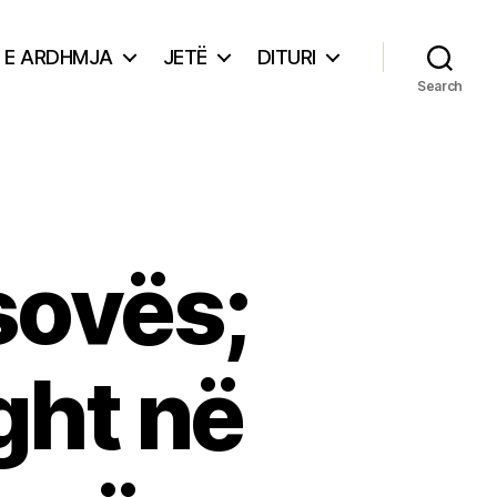
E ARDHMJA
JETË
DITURI
Search
osovës;
ght në