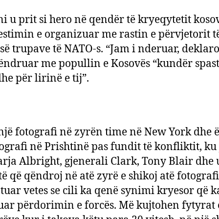
e
ni u prit si hero në qendër të kryeqytetit koso
ma
stimin e organizuar me rastin e përvjetorit t
në
Pri
 së trupave të NATO-s. “Jam i nderuar, deklaroi
ndruar me popullin e Kosovës “kundër spast
he për lirinë e tij”.
jë fotografi në zyrën time në New York dhe ë
ografi në Prishtinë pas fundit të konfliktit, ku
arja Albright, gjenerali Clark, Tony Blair dhe 
të që qëndroj në atë zyrë e shikoj atë fotograf
ujtuar vetes se cili ka qenë synimi kryesor që k
uar përdorimin e forcës. Më kujtohen fytyrat 