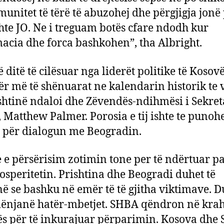
munitet të tërë të abuzohej dhe përgjigja jonë
shte JO. Ne i treguam botës cfare ndodh kur
acia dhe forca bashkohen”, tha Albright.
 ditë të cilësuar nga liderët politike të Kosovë
ër më të shënuarat ne kalendarin historik te 
shtinë ndaloi dhe Zëvendës-ndihmësi i Sekreta
t, Matthew Palmer. Porosia e tij ishte te punoh
për dialogun me Beogradin.
e e përsërisim zotimin tone per të ndërtuar p
osperitetin. Prishtina dhe Beogradi duhet të
ë se bashku në emër të të gjitha viktimave. D
ënjanë hatër-mbetjet. SHBA qëndron në krah
s për të inkurajuar përparimin. Kosova dhe 