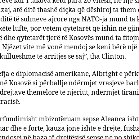
rëve kur i takova këtu para 20 vitesh, në një s
izaj, atë ditë thashë diçka që dëshiroj ta them
8 ditë të sulmeve ajrore nga NATO-ja mund ta
 këtë luftë, por vetëm qytetarët që ishin në gj
të dhe qytetarët tjerë të Kosovës mund ta fitoj
 Njëzet vite më vonë mendoj se keni bërë një
kullueshme të arritjes së saj”, tha Clinton.
efja e diplomacisë amerikane, Albright e përk
 në Kosovë si përballje ndërmjet vrasjeve bar
 drejtave themelore të njeriut, ndërmjet tiran
acisë.
rfundimisht mbizotëruam sepse Aleanca isht
ar dhe e fortë, kauza jonë ishte e drejtë, fush
endosej në baza të drejtësisë sepse ne po shi