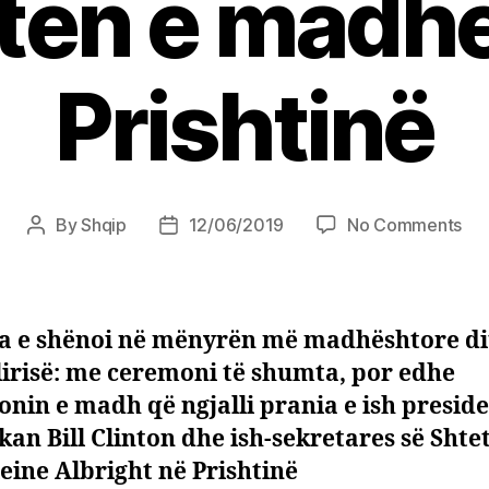
tën e madh
Prishtinë
on
By
Shqip
12/06/2019
No Comments
Post
Post
Dit
author
date
e
liri
së
a e shënoi në mënyrën më madhështore di
Kos
 lirisë: me ceremoni të shumta, por edhe
Cli
nin e madh që ngjalli prania e ish preside
dh
Alb
an Bill Clinton dhe ish-sekretares së Shtet
në
ine Albright në Prishtinë
fes