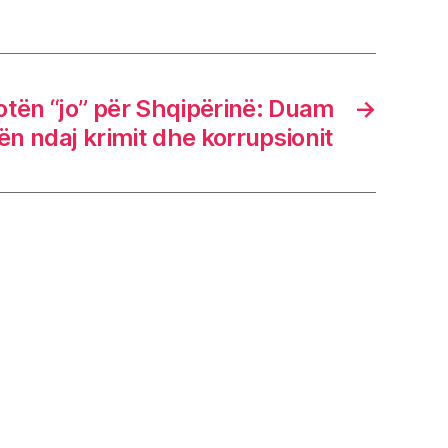
tën “jo” për Shqipërinë: Duam
→
tën ndaj krimit dhe korrupsionit