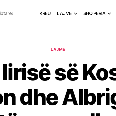
iptare!
KREU
LAJME
SHQIPËRIA
Categories
LAJME
 lirisë së K
on dhe Albri