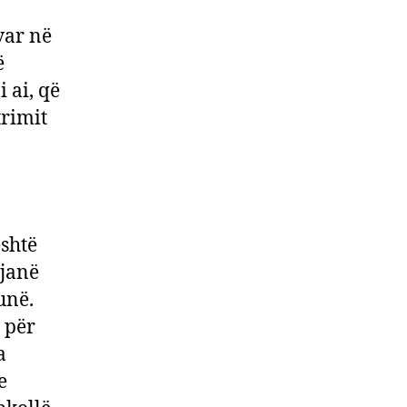
var në
dhe
ë
shtinë
 ai, që
rimit
shtë
 janë
unë.
i për
a
e