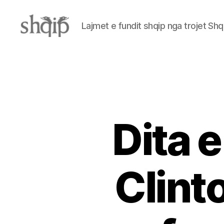
Lajmet e fundit shqip nga trojet Shq
Shqip.info
Dita e
Clint