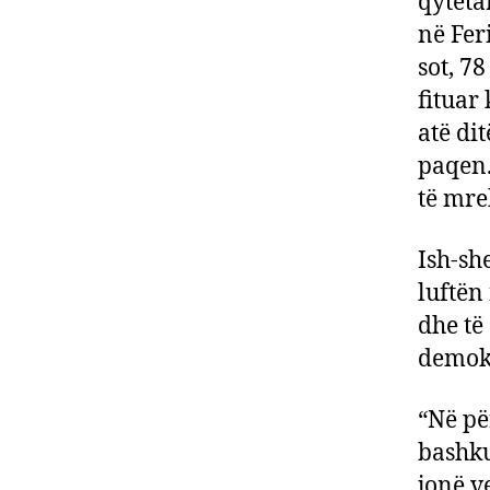
qyteta
në Fer
sot, 7
fituar
atë di
paqen.
të mre
Ish-sh
luftën
dhe të
demokr
“Në pë
bashku
jonë v