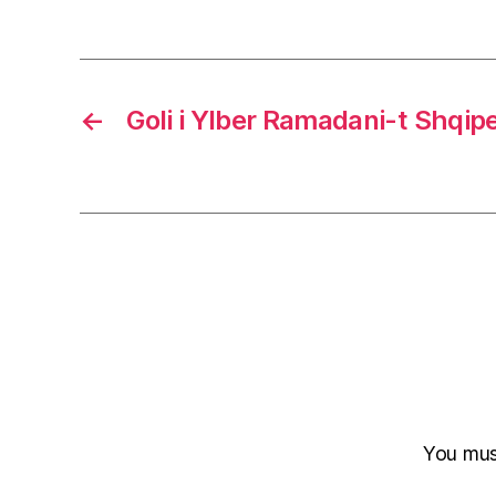
←
Goli i Ylber Ramadani-t Shqipe
You mu