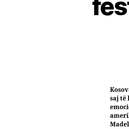
fes
Kosov
saj të
emocio
amerik
Madele