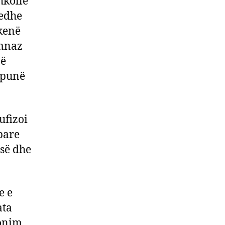
hkollë
 edhe
 kenë
imnaz
në
 punë
ufizoi
bare
isë dhe
e e
ata
konim