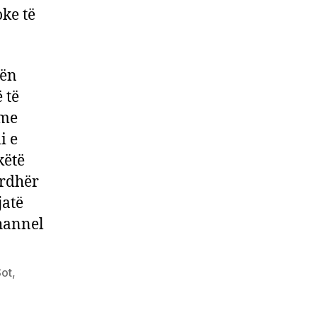
ke të
bën
 të
 me
i e
këtë
urdhër
jatë
Channel
Sot
,