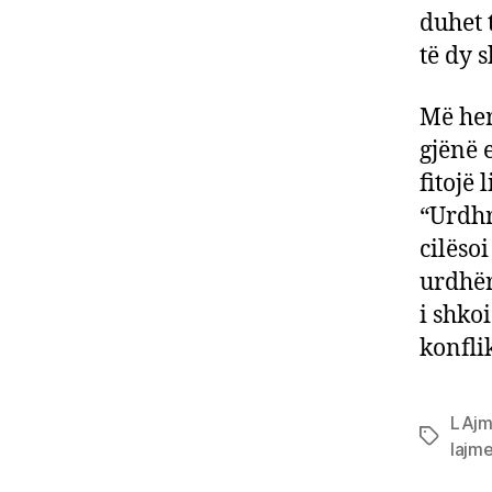
duhet 
të dy 
Më her
gjënë 
fitojë
“Urdhr
cilëso
urdhër
i shko
konfli
LAj
Tags
lajme