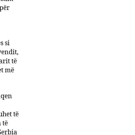
 për
s si
vendit,
rit të
et më
aqen
uhet të
 të
Serbia