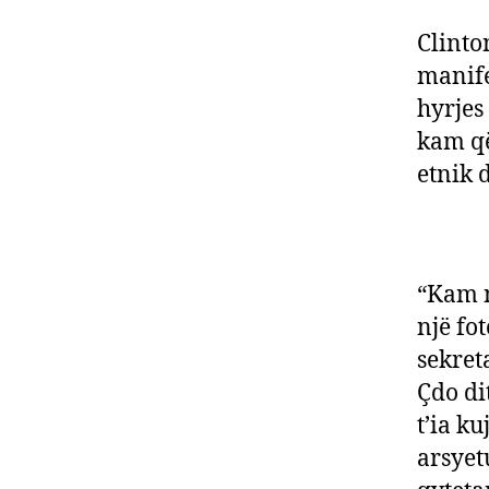
Clinto
manife
hyrjes
kam që
etnik d
“Kam n
një fot
sekret
Çdo di
t’ia k
arsyet