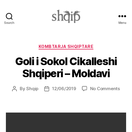
Search
Menu
Shqip.info
Categories
KOMBTARJA SHQIPTARE
Goli i Sokol Cikalleshi
Shqiperi – Moldavi
on
By
Shqip
12/06/2019
No Comments
Post
Post
Goli
author
date
i
Sokol
Cikall
Shqip
–