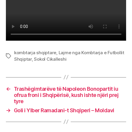
Molda
kombtarja shqiptare
,
Lajme nga Kombtarja e Futbollit
Tags
Shqiptar
,
Sokol Cikalleshi
←
Trashëgimtarëve të Napoleon Bonopartit iu
ofrua froni i Shqipërisë, kush ishte njëri prej
tyre
→
Goli i Ylber Ramadani-t Shqiperi – Moldavi