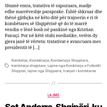
Shumë emra, tratativa të supozuara, madje
edhe marrëveshje paraprake. Është shkruar dhe
thënë gjithçka në këto ditë për trajnerin e ri të
kombëtares së Shqipërisë që do të marrë
vendin e lënë bosh në pankinë nga Kristian
Panuçi. Por në këtë stuhi mediatike, vetëm dy
gjera janë të vërteta: tratativat e avancuara mes
presidentit të […]
Kombëtar
,
Kombëtarja
,
Kombetarja Shqiptare
,
kombtarja shqiptare
,
Lajme nga Kombtarja e Futbollit
Tags
Shqiptar
,
lajme nga Shqiperia
,
tranjeri i kombtares
Categories
LAJME
Sot Andorra-Shqipëri, ku