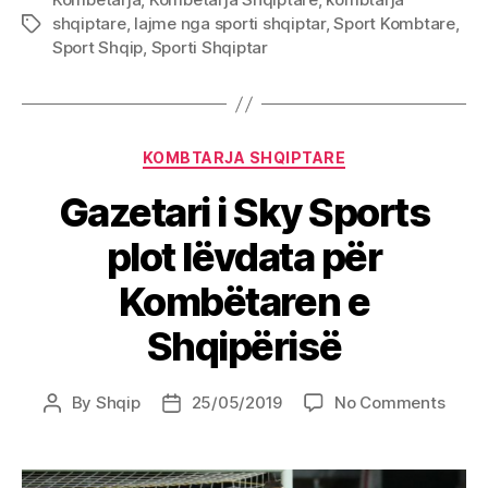
shqiptare
,
lajme nga sporti shqiptar
,
Sport Kombtare
,
Tags
Sport Shqip
,
Sporti Shqiptar
Categories
KOMBTARJA SHQIPTARE
Gazetari i Sky Sports
plot lëvdata për
Kombëtaren e
Shqipërisë
on
By
Shqip
25/05/2019
No Comments
Post
Post
Gazet
author
date
i
Sky