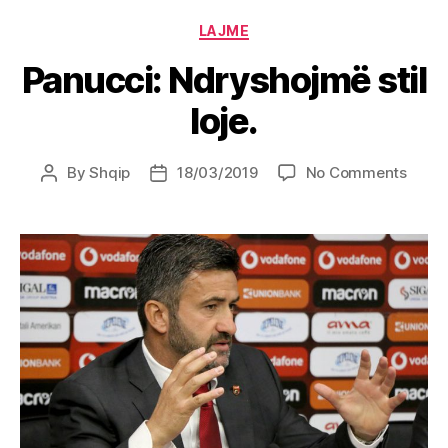
Categories
LAJME
Panucci: Ndryshojmë stil
loje.
on
By
Shqip
18/03/2019
No Comments
Post
Post
Panuc
author
date
Ndry
stil
loje.