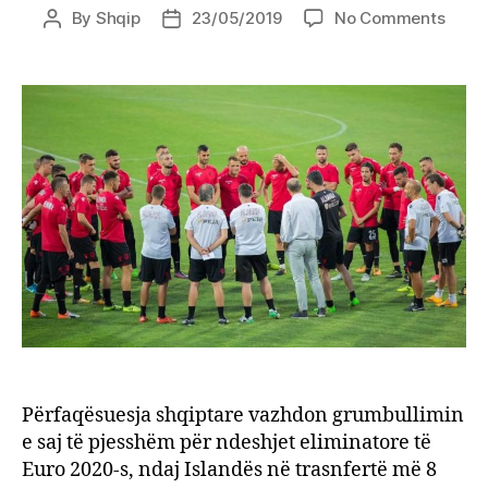
on
By
Shqip
23/05/2019
No Comments
Post
Post
Grumb
author
date
i
Kombë
Në
27
maj
trajne
Reja
do
të
publi
listën
zyrta
Përfaqësuesja shqiptare vazhdon grumbullimin
e saj të pjesshëm për ndeshjet eliminatore të
Euro 2020-s, ndaj Islandës në trasnfertë më 8