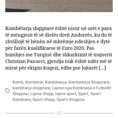
Kombëtarja shqiptare është nisur në orët e para
të mëngjesit të së dielës drejt Andorrës, ku do të
zhvillojë të hënën në mbrëmje ndeshjen e dytë
për fazën kualifikuese të Euro 2020. Pas
humbjes me Turqinë dhe shkarkimit të trajnerit
Christian Panucci, gjendja nuk është ndër më të
mirat për ekipin kuqezi, edhe pse lojtarët […]
Komb
,
Kombëtar
,
Kombëtarja
,
Kombetarja Shqiptare
,
kombtarja shqiptare
,
Lajme nga Kombtarja e Futbollit
Tags
Shqiptar
,
Lajme Shqip
,
lajme sport
,
Sport
,
Sport
Kombtare
,
Sport Shqip
,
Sporti Shqiptar