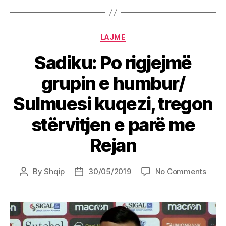
Categories
LAJME
Sadiku: Po rigjejmë
grupin e humbur/
Sulmuesi kuqezi, tregon
stërvitjen e parë me
Rejan
on
By
Shqip
30/05/2019
No Comments
Post
Post
Sadik
author
date
Po
rigje
grupi