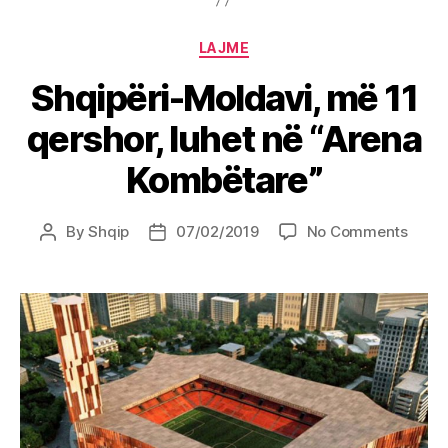
Categories
LAJME
Shqipëri-Moldavi, më 11
qershor, luhet në “Arena
Kombëtare”
on
By
Shqip
07/02/2019
No Comments
Post
Post
Shqip
author
date
Molda
më
11
qersh
luhet
në
“Aren
Komb