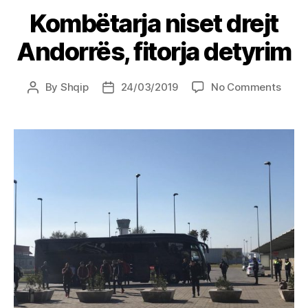
Kombëtarja niset drejt
Andorrës, fitorja detyrim
on
By
Shqip
24/03/2019
No Comments
Post
Post
Komb
author
date
niset
drejt
Andor
fitorj
detyr