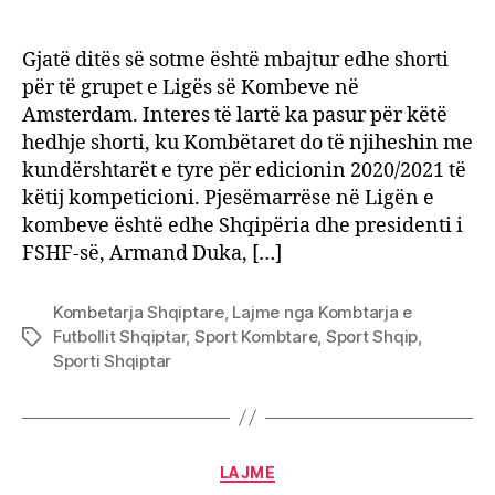
Nati
author
date
Leag
Shqip
Gjatë ditës së sotme është mbajtur edhe shorti
dhe
për të grupet e Ligës së Kombeve në
Koso
Amsterdam. Interes të lartë ka pasur për këtë
mëso
hedhje shorti, ku Kombëtaret do të njiheshin me
kund
kundërshtarët e tyre për edicionin 2020/2021 të
këtij kompeticioni. Pjesëmarrëse në Ligën e
kombeve është edhe Shqipëria dhe presidenti i
FSHF-së, Armand Duka, […]
Kombetarja Shqiptare
,
Lajme nga Kombtarja e
Futbollit Shqiptar
,
Sport Kombtare
,
Sport Shqip
,
Tags
Sporti Shqiptar
Categories
LAJME