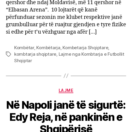
qershor dhe ndaj Moldavisë, më 11 qershor në
“Elbasan Arena”. 10 lojtarët që kanë
përfunduar sezonin me klubet respektive janë
grumbulluar për të ruajtur gjendjen e tyre fizike
si edhe për t’u vëzhguar nga afër […]
Kombëtar
,
Kombëtarja
,
Kombetarja Shqiptare
,
kombtarja shqiptare
,
Lajme nga Kombtarja e Futbollit
Tags
Shqiptar
Categories
LAJME
Në Napoli janë të sigurtë:
Edy Reja, në pankinën e
Shqipërisë