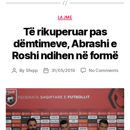
Categories
LAJME
Të rikuperuar pas
dëmtimeve, Abrashi e
Roshi ndihen në formë
on
By
Shqip
31/05/2019
No Comments
Post
Post
Të
author
date
rikup
pas
dëmt
Abras
e
Roshi
ndihe
në