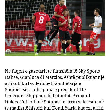
Sport
plot
lëvda
për
Komb
e
Shqip
Në faqen e gazetarit të famshëm të Sky Sports
Italisë, Gianluca di Marzios, është publikuar një
artikull ku lavdërlohet Kombëtarja e
Shqipërisë, si dhe puna e presidentit të
Federatës Shqiptare të Futbollit, Armand
Dukës. Futbolli në Shqipëri e arriti suksesin më
të madh në histori kur Kombëtarja kuqezi arriti