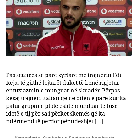
e
humb
Sulm
kuqez
trego
stërv
e
parë
me
Rejan
Pas seancës së parë zyrtare me trajnerin Edi
Reja, të gjithë lojtarët duket të kenë rigjetur
entuziazmin e munguar në skuadër. Përpos
kësaj trajneri italian që në ditën e parë kur ka
patur grupin e plotë është munduar të fusë
idetë e tij për sa i përket skemës që ka
ndërmend të përdor për ndeshjet […]
Kombëtarja
,
Kombetarja Shqiptare
,
kombtarja