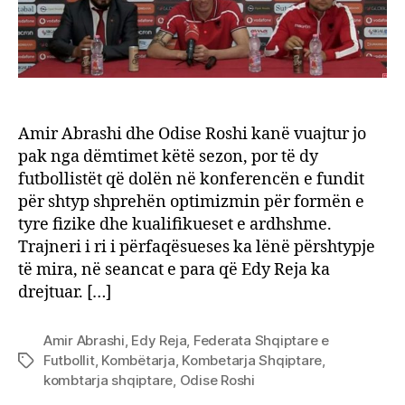
form
Amir Abrashi dhe Odise Roshi kanë vuajtur jo
pak nga dëmtimet këtë sezon, por të dy
futbollistët që dolën në konferencën e fundit
për shtyp shprehën optimizmin për formën e
tyre fizike dhe kualifikueset e ardhshme.
Trajneri i ri i përfaqësueses ka lënë përshtypje
të mira, në seancat e para që Edy Reja ka
drejtuar. […]
Amir Abrashi
,
Edy Reja
,
Federata Shqiptare e
Futbollit
,
Kombëtarja
,
Kombetarja Shqiptare
,
Tags
kombtarja shqiptare
,
Odise Roshi