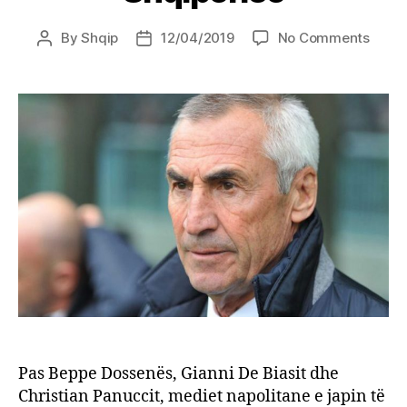
on
By
Shqip
12/04/2019
No Comments
Post
Post
Në
author
date
Napol
janë
të
sigurt
Edy
Reja,
në
panki
e
Shqip
Pas Beppe Dossenës, Gianni De Biasit dhe
Christian Panuccit, mediet napolitane e japin të