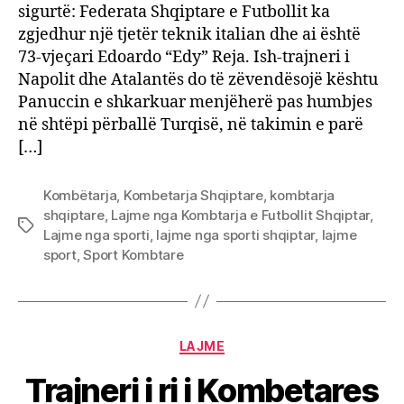
sigurtë: Federata Shqiptare e Futbollit ka
zgjedhur një tjetër teknik italian dhe ai është
73-vjeçari Edoardo “Edy” Reja. Ish-trajneri i
Napolit dhe Atalantës do të zëvendësojë kështu
Panuccin e shkarkuar menjëherë pas humbjes
në shtëpi përballë Turqisë, në takimin e parë
[…]
Kombëtarja
,
Kombetarja Shqiptare
,
kombtarja
shqiptare
,
Lajme nga Kombtarja e Futbollit Shqiptar
,
Tags
Lajme nga sporti
,
lajme nga sporti shqiptar
,
lajme
sport
,
Sport Kombtare
Categories
LAJME
Trajneri i ri i Kombetares