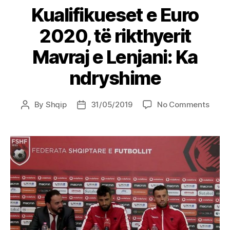
Kualifikueset e Euro
2020, të rikthyerit
Mavraj e Lenjani: Ka
ndryshime
on
By
Shqip
31/05/2019
No Comments
Post
Post
Kuali
author
date
e
Euro
2020,
të
rikthy
Mavra
e
Lenjan
Ka
ndry