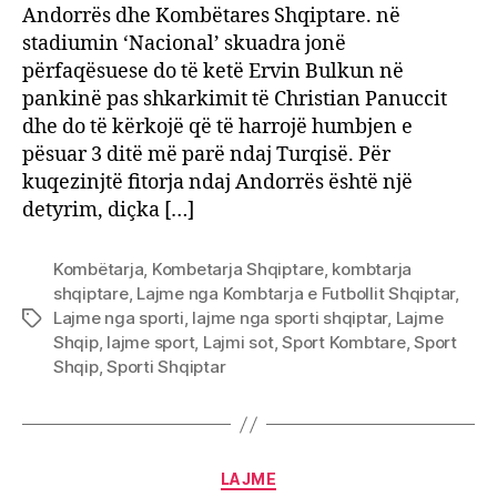
Andorrës dhe Kombëtares Shqiptare. në
stadiumin ‘Nacional’ skuadra jonë
përfaqësuese do të ketë Ervin Bulkun në
pankinë pas shkarkimit të Christian Panuccit
dhe do të kërkojë që të harrojë humbjen e
pësuar 3 ditë më parë ndaj Turqisë. Për
kuqezinjtë fitorja ndaj Andorrës është një
detyrim, diçka […]
Kombëtarja
,
Kombetarja Shqiptare
,
kombtarja
shqiptare
,
Lajme nga Kombtarja e Futbollit Shqiptar
,
Lajme nga sporti
,
lajme nga sporti shqiptar
,
Lajme
Tags
Shqip
,
lajme sport
,
Lajmi sot
,
Sport Kombtare
,
Sport
Shqip
,
Sporti Shqiptar
Categories
LAJME