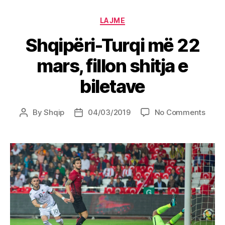
Categories
LAJME
Shqipëri-Turqi më 22
mars, fillon shitja e
biletave
on
By
Shqip
04/03/2019
No Comments
Post
Post
Shqip
author
date
Turqi
më
22
mars,
fillon
shitja
e
bilet