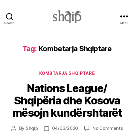
Search
Menu
Shqip.info
Tag:
Kombetarja Shqiptare
Categories
KOMBTARJA SHQIPTARE
Nations League/
Shqipëria dhe Kosova
mësojn kundërshtarët
on
By
Shqip
04/03/2020
No Comments
Post
Post