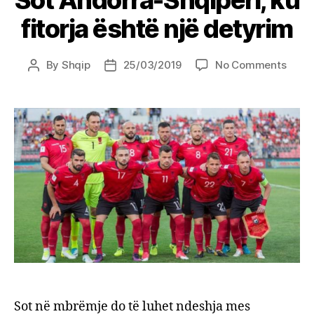
fitorja është një detyrim
on
By
Shqip
25/03/2019
No Comments
Post
Post
Sot
author
date
Andor
Shqip
ku
fitorj
është
një
detyr
Sot në mbrëmje do të luhet ndeshja mes