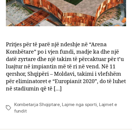
Pritjes për të parë një ndeshje në “Arena
Kombëtare” po i vjen fundi, madje ka dhe një
datë zyrtare dhe një takim të përcaktuar për t’u
luajtur në impiantin më të ri në vend. Në 11
qershor, Shqipëri – Moldavi, takimi i vlefshëm
për eliminatoret e “Europianit 2020”, do të luhet
në stadiumin që të […]
Kombetarja Shqiptare
,
Lajme nga sporti
,
Lajmet e
Tags
fundit