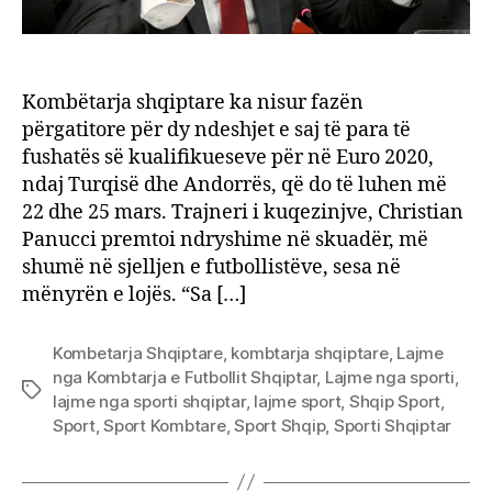
Kombëtarja shqiptare ka nisur fazën
përgatitore për dy ndeshjet e saj të para të
fushatës së kualifikueseve për në Euro 2020,
ndaj Turqisë dhe Andorrës, që do të luhen më
22 dhe 25 mars. Trajneri i kuqezinjve, Christian
Panucci premtoi ndryshime në skuadër, më
shumë në sjelljen e futbollistëve, sesa në
mënyrën e lojës. “Sa […]
Kombetarja Shqiptare
,
kombtarja shqiptare
,
Lajme
nga Kombtarja e Futbollit Shqiptar
,
Lajme nga sporti
,
Tags
lajme nga sporti shqiptar
,
lajme sport
,
Shqip Sport
,
Sport
,
Sport Kombtare
,
Sport Shqip
,
Sporti Shqiptar