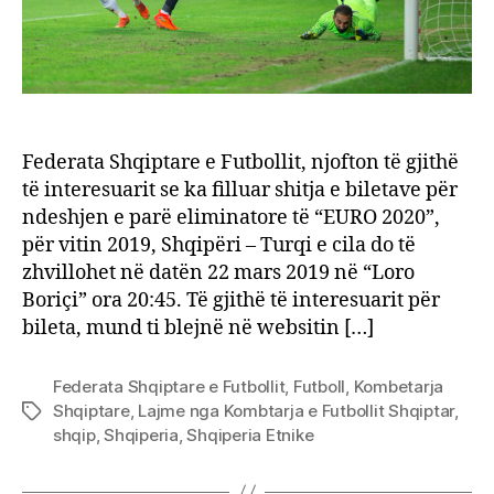
Federata Shqiptare e Futbollit, njofton të gjithë
të interesuarit se ka filluar shitja e biletave për
ndeshjen e parë eliminatore të “EURO 2020”,
për vitin 2019, Shqipëri – Turqi e cila do të
zhvillohet në datën 22 mars 2019 në “Loro
Boriçi” ora 20:45. Të gjithë të interesuarit për
bileta, mund ti blejnë në websitin […]
Federata Shqiptare e Futbollit
,
Futboll
,
Kombetarja
Shqiptare
,
Lajme nga Kombtarja e Futbollit Shqiptar
,
Tags
shqip
,
Shqiperia
,
Shqiperia Etnike