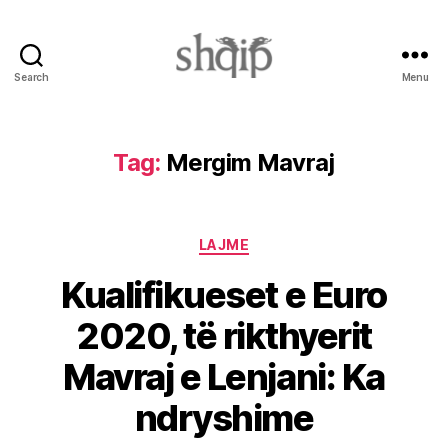
Search
Menu
Shqip.info
Tag:
Mergim Mavraj
Categories
LAJME
Kualifikueset e Euro
2020, të rikthyerit
Mavraj e Lenjani: Ka
ndryshime