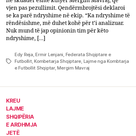
në skuadër është kthyer Mërgim Mavraj, që
vjen pas pezullimit. Qendërmbrojtësi deklaroi
se ka parë ndryshime në ekip. “Ka ndryshime të
rëndësishme, më duhet kohë për t’i analizuar.
Nuk mund të jap opinionin tim për këto
ndryshime, […]
Edy Reja
,
Ermir Lenjani
,
Federata Shqiptare e
Futbollit
,
Kombetarja Shqiptare
,
Lajme nga Kombtarja
Tags
e Futbollit Shqiptar
,
Mergim Mavraj
KREU
LAJME
SHQIPËRIA
E ARDHMJA
JETË