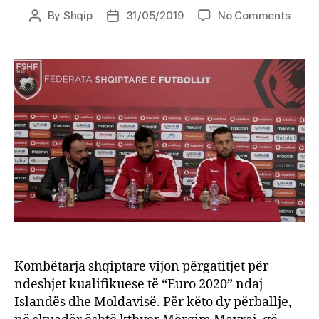
on
By
Shqip
31/05/2019
No Comments
Post
Post
Kuali
author
date
e
Euro
2020,
të
rikthy
Mavra
e
Lenjan
Ka
ndry
Kombëtarja shqiptare vijon përgatitjet për
ndeshjet kualifikuese të “Euro 2020” ndaj
Islandës dhe Moldavisë. Për këto dy përballje,