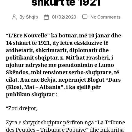
shkurt të 1921
on
By
Shqip
01/02/2020
No Comments
Post
Post
Dy
author
date
letra
“L’Ere Nouvelle” ka botuar, më 10 janar dhe
ekskl
14 shkurt të 1921, dy letra ekskluzive të
të
Mit’h
atdhetarit, shkrimtarit, diplomatit dhe
Frash
politikanit shqiptar, z. Mit’hat Frashëri, i
(Lum
njohur ndryshe me pseudonimin e Lumo
Skën
Skëndos, mbi tensionet serbo-shqiptare, të
mbi
cilat, Aurenc Bebja, nëpërmjet Blogut “Dars
krime
(Klos), Mat – Albania”, i ka sjellë për
serbe
publikun shqiptar :
në
Shqip
të
“Zoti drejtor,
botua
në
Zyra e shtypit shqiptar përfiton nga “La Tribune
gaze
des Peuples – Tribuna e Popujve” dhe mikpritja