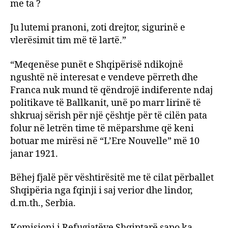
me ta ?
Ju lutemi pranoni, zoti drejtor, sigurinë e
vlerësimit tim më të lartë.”
“Meqenëse punët e Shqipërisë ndikojnë
ngushtë në interesat e vendeve përreth dhe
Franca nuk mund të qëndrojë indiferente ndaj
politikave të Ballkanit, unë po marr lirinë të
shkruaj sërish për një çështje për të cilën pata
folur në letrën time të mëparshme që keni
botuar me mirësi në “L’Ere Nouvelle” më 10
janar 1921.
Bëhej fjalë për vështirësitë me të cilat përballet
Shqipëria nga fqinji i saj verior dhe lindor,
d.m.th., Serbia.
Komisioni i Refugjatëve Shqiptarë sapo ka