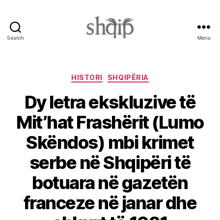
Search
Menu
Shqip.info
Categories
HISTORI
SHQIPËRIA
Dy letra ekskluzive të
Mit’hat Frashërit (Lumo
Skëndos) mbi krimet
serbe në Shqipëri të
botuara në gazetën
franceze në janar dhe