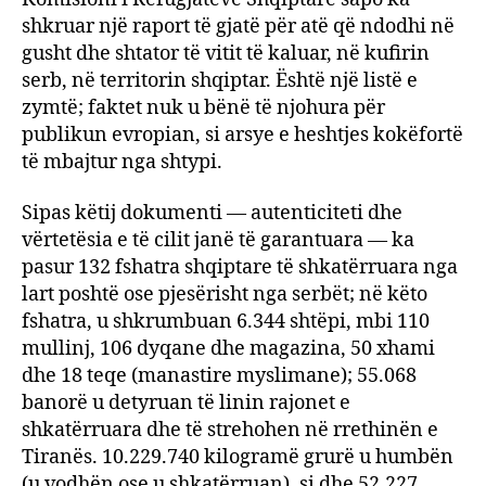
shkruar një raport të gjatë për atë që ndodhi në
gusht dhe shtator të vitit të kaluar, në kufirin
serb, në territorin shqiptar. Është një listë e
zymtë; faktet nuk u bënë të njohura për
publikun evropian, si arsye e heshtjes kokëfortë
të mbajtur nga shtypi.
Sipas këtij dokumenti — autenticiteti dhe
vërtetësia e të cilit janë të garantuara — ka
pasur 132 fshatra shqiptare të shkatërruara nga
lart poshtë ose pjesërisht nga serbët; në këto
fshatra, u shkrumbuan 6.344 shtëpi, mbi 110
mullinj, 106 dyqane dhe magazina, 50 xhami
dhe 18 teqe (manastire myslimane); 55.068
banorë u detyruan të linin rajonet e
shkatërruara dhe të strehohen në rrethinën e
Tiranës. 10.229.740 kilogramë grurë u humbën
(u vodhën ose u shkatërruan), si dhe 52.227