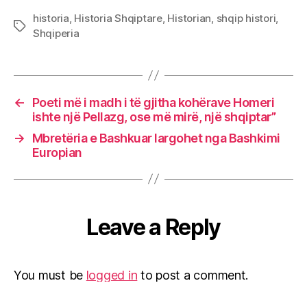
historia
,
Historia Shqiptare
,
Historian
,
shqip histori
,
Tags
Shqiperia
←
Poeti më i madh i të gjitha kohërave Homeri
ishte një Pellazg, ose më mirë, një shqiptar”
→
Mbretëria e Bashkuar largohet nga Bashkimi
Europian
Leave a Reply
You must be
logged in
to post a comment.