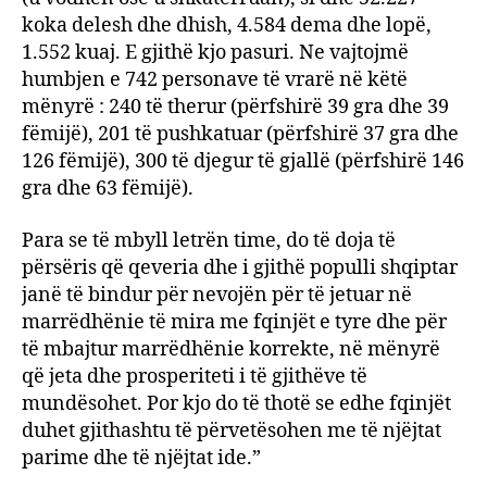
koka delesh dhe dhish, 4.584 dema dhe lopë,
1.552 kuaj. E gjithë kjo pasuri. Ne vajtojmë
humbjen e 742 personave të vrarë në këtë
mënyrë : 240 të therur (përfshirë 39 gra dhe 39
fëmijë), 201 të pushkatuar (përfshirë 37 gra dhe
126 fëmijë), 300 të djegur të gjallë (përfshirë 146
gra dhe 63 fëmijë).
Para se të mbyll letrën time, do të doja të
përsëris që qeveria dhe i gjithë populli shqiptar
janë të bindur për nevojën për të jetuar në
marrëdhënie të mira me fqinjët e tyre dhe për
të mbajtur marrëdhënie korrekte, në mënyrë
që jeta dhe prosperiteti i të gjithëve të
mundësohet. Por kjo do të thotë se edhe fqinjët
duhet gjithashtu të përvetësohen me të njëjtat
parime dhe të njëjtat ide.”