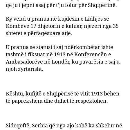
franc
që ju i jepni asaj për t’ju folur për Shqipërinë.
në
janar
Ky vend u pranua në kujdesin e Lidhjes së
dhe
Kombeve 17 dhjetorin e kaluar, njëzëri nga 35
shkur
shtetet e përfaqësuara atje.
të
1921
U pranua se statusi i saj ndërkombëtar ishte
tashmë i fiksuar në 1913 në Konferencën e
Ambasadorëve në Londër, ku pavarësia e saj u
njoh zyrtarisht.
Kështu, kufijtë e Shqipërisë të vitit 1913 bëhen
të paprekshëm dhe duhet të respektohen.
Sidoqoftë, Serbia që nga ajo kohë ka shkelur në