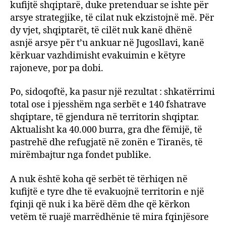
kufijtë shqiptarë, duke pretenduar se ishte për
arsye strategjike, të cilat nuk ekzistojnë më. Për
dy vjet, shqiptarët, të cilët nuk kanë dhënë
asnjë arsye për t’u ankuar në Jugosllavi, kanë
kërkuar vazhdimisht evakuimin e këtyre
rajoneve, por pa dobi.
Po, sidoqoftë, ka pasur një rezultat : shkatërrimi
total ose i pjesshëm nga serbët e 140 fshatrave
shqiptare, të gjendura në territorin shqiptar.
Aktualisht ka 40.000 burra, gra dhe fëmijë, të
pastrehë dhe refugjatë në zonën e Tiranës, të
mirëmbajtur nga fondet publike.
A nuk është koha që serbët të tërhiqen në
kufijtë e tyre dhe të evakuojnë territorin e një
fqinji që nuk i ka bërë dëm dhe që kërkon
vetëm të ruajë marrëdhënie të mira fqinjësore