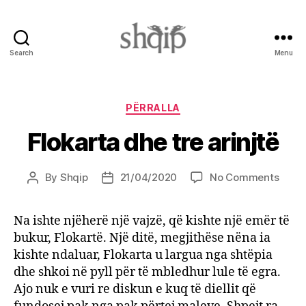
Search
Menu
Shqip.info
Categories
PËRRALLA
Flokarta dhe tre arinjtë
on
By
Shqip
21/04/2020
No Comments
Post
Post
Floka
author
date
dhe
Na ishte njëherë një vajzë, që kishte një emër të
tre
bukur, Flokartë. Një ditë, megjithëse nëna ia
arinjt
kishte ndaluar, Flokarta u largua nga shtëpia
dhe shkoi në pyll për të mbledhur lule të egra.
Ajo nuk e vuri re diskun e kuq të diellit që