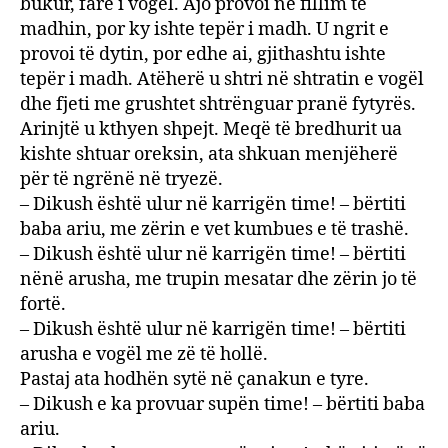
bukur, fare i vogël. Ajo provoi në fillim të
madhin, por ky ishte tepër i madh. U ngrit e
provoi të dytin, por edhe ai, gjithashtu ishte
tepër i madh. Atëherë u shtri në shtratin e vogël
dhe fjeti me grushtet shtrënguar pranë fytyrës.
Arinjtë u kthyen shpejt. Meqë të bredhurit ua
kishte shtuar oreksin, ata shkuan menjëherë
për të ngrënë në tryezë.
– Dikush është ulur në karrigën time! – bërtiti
baba ariu, me zërin e vet kumbues e të trashë.
– Dikush është ulur në karrigën time! – bërtiti
nënë arusha, me trupin mesatar dhe zërin jo të
fortë.
– Dikush është ulur në karrigën time! – bërtiti
arusha e vogël me zë të hollë.
Pastaj ata hodhën sytë në çanakun e tyre.
– Dikush e ka provuar supën time! – bërtiti baba
ariu.