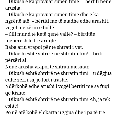
– Dikush e ka provuar supën time! – bërtiti nënë
arusha.
– Dikush e ka provuar supën time dhe e ka
ngrënë atë! – bërtiti me të madhe edhe arushi i
vogël me zërin e hollë.
– Cili mund të ketë qenë vallë? – bërtitën
njëherësh të tre arinjtë.
Baba ariu vrapoi për te shtrati i vet.
– Dikush është shtrirë në shtratin tim! – briti
përsëri ai.
Nënë arusha vrapoi te shtrati mesatar.
– Dikush është shtrirë në shtratin tim! – u dëgjua
edhe zëri i saj jo fort i trashë.
Ndërkohë edhe arushi i vogël bërtiti me sa fuqi
që kishte:
– Dikush është shtrirë në shtratin tim! Ah, ja tek
është!
Po në atë kohë Flokarta u zgjua dhe i pa të tre