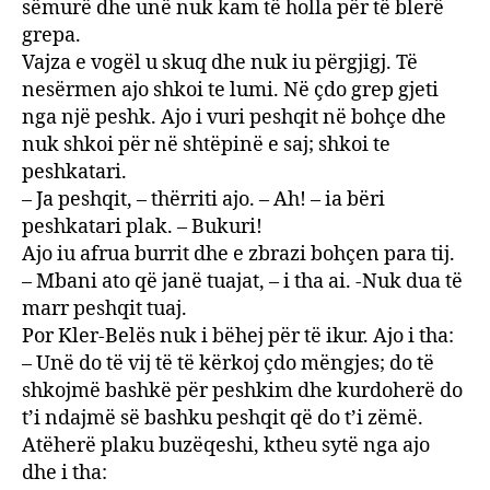
sëmurë dhe unë nuk kam të holla për të blerë
grepa.
Vajza e vogël u skuq dhe nuk iu përgjigj. Të
nesërmen ajo shkoi te lumi. Në çdo grep gjeti
nga një peshk. Ajo i vuri peshqit në bohçe dhe
nuk shkoi për në shtëpinë e saj; shkoi te
peshkatari.
– Ja peshqit, – thërriti ajo. – Ah! – ia bëri
peshkatari plak. – Bukuri!
Ajo iu afrua burrit dhe e zbrazi bohçen para tij.
– Mbani ato që janë tuajat, – i tha ai. -Nuk dua të
marr peshqit tuaj.
Por Kler-Belës nuk i bëhej për të ikur. Ajo i tha:
– Unë do të vij të të kërkoj çdo mëngjes; do të
shkojmë bashkë për peshkim dhe kurdoherë do
t’i ndajmë së bashku peshqit që do t’i zëmë.
Atëherë plaku buzëqeshi, ktheu sytë nga ajo
dhe i tha: