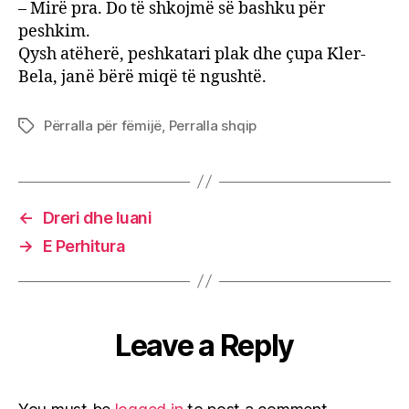
– Mirë pra. Do të shkojmë së bashku për
peshkim.
Qysh atëherë, peshkatari plak dhe çupa Kler-
Bela, janë bërë miqë të ngushtë.
Përralla për fëmijë
,
Perralla shqip
Tags
←
Dreri dhe luani
→
E Perhitura
Leave a Reply