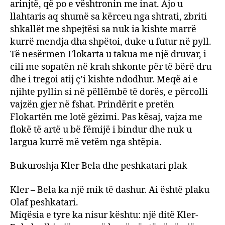
arinjtë, që po e vështronin me inat. Ajo u
llahtaris aq shumë sa kërceu nga shtrati, zbriti
shkallët me shpejtësi sa nuk ia kishte marrë
kurrë mendja dha shpëtoi, duke u futur në pyll.
Të nesërmen Flokarta u takua me një druvar, i
cili me sopatën në krah shkonte për të bërë dru
dhe i tregoi atij ç’i kishte ndodhur. Meqë ai e
njihte pyllin si në pëllëmbë të dorës, e përcolli
vajzën gjer në fshat. Prindërit e pretën
Flokartën me lotë gëzimi. Pas kësaj, vajza me
flokë të artë u bë fëmijë i bindur dhe nuk u
largua kurrë më vetëm nga shtëpia.
Bukuroshja Kler Bela dhe peshkatari plak
Kler – Bela ka një mik të dashur. Ai është plaku
Olaf peshkatari.
Miqësia e tyre ka nisur kështu: një ditë Kler-