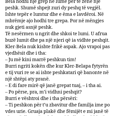
Bela hodhi një grep në lumë për të zënë një
peshk. Shumë shpejt zuri dy peshq të vegjël.
Ishte tepër e lumtur dhe e ëma e lavdëroi. Në
mbrëmje ajo hodhi tre grepa. Por në mëngjes
nuk gjeti asnjë peshk.
Të nesërmen u ngrit dhe shkoi te lumi. U afrua
buzë lumit dhe pa një njeri që ia vidhte peshqit.
Kler-Bela nuk kishte frikë aspak. Ajo vrapoi pas
vjedhësit dhe i tha:
– Ju më kini marrë peshkun tim!
Burri ngriti kokën dhe kur Kler-Belapa fytyrën
e tij vuri re se ai ishte peshkatari që banonte në
një shtëpi aty pranë.
– E di fare mirë që janë grepat tuaj, – i tha ai.
– Po përse, pra, m’i vidhni peshqit?
Burri e vështroi dhe i tha përsëri:
– Ti peshkon për t’u zbavitur dhe familja ime po
vdes urie. Gruaja plakë dhe fëmijët e mi janë të