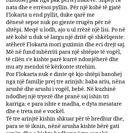
fundosej pak nga pak përtej maleve. Shpejt ra
nata dhe e errësoi pyllin. Për një kohë të gjatë
Flokarta u end pyllit, duke qarë me
dënesë sepse nuk po gjente rrugën për në
shtëpi. Meqë u lodh, ajo u ul rrëzë një lisi. Po në
atë kohë u duk së largu një dritë që shkëlqente:
atëherë Flokarta mori guximin dhe eci drejt saj.
Më në fund mbërriti para një shtëpie të vogël,
të cilën s’e kishte parë kurrë ndonjëherë dhe
mu aty mendoi të kërkonte strehim.
Por Flokarta nuk e dinte që kjo shtëpi banohej
nga një familje prej tre arinjsh: baba ariu, nëna
arushë dhe arushi i vogël, bebë. Në kuzhinë
ndodhej një tryezë dhe pranë saj ishin tri
karriga: e para ishte e madha, e dyta mesatare
dhe e treta më e vockël.
Të tre arinjtë kishin shkuar për të bredhur dhe,
para se të iknin, nënë arusha kishte bërë gati