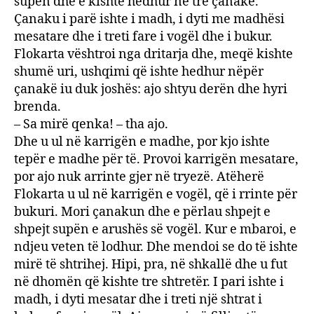
supën dhe e kishte hedhur në tre çanakë.
Çanaku i parë ishte i madh, i dyti me madhësi
mesatare dhe i treti fare i vogël dhe i bukur.
Flokarta vështroi nga dritarja dhe, meqë kishte
shumë uri, ushqimi që ishte hedhur nëpër
çanakë iu duk joshës: ajo shtyu derën dhe hyri
brenda.
– Sa mirë qenka! – tha ajo.
Dhe u ul në karrigën e madhe, por kjo ishte
tepër e madhe për të. Provoi karrigën mesatare,
por ajo nuk arrinte gjer në tryezë. Atëherë
Flokarta u ul në karrigën e vogël, që i rrinte për
bukuri. Mori çanakun dhe e përlau shpejt e
shpejt supën e arushës së vogël. Kur e mbaroi, e
ndjeu veten të lodhur. Dhe mendoi se do të ishte
mirë të shtrihej. Hipi, pra, në shkallë dhe u fut
në dhomën që kishte tre shtretër. I pari ishte i
madh, i dyti mesatar dhe i treti një shtrat i