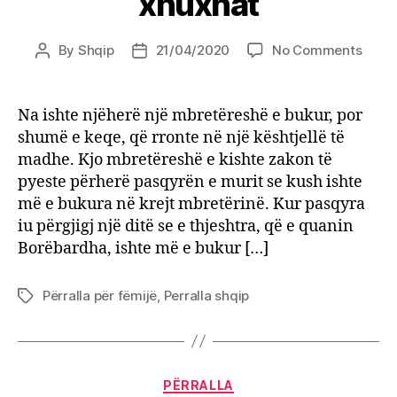
xhuxhat
on
By
Shqip
21/04/2020
No Comments
Post
Post
Bore
author
date
dhe
7
Na ishte njëherë një mbretëreshë e bukur, por
xhuxh
shumë e keqe, që rronte në një kështjellë të
madhe. Kjo mbretëreshë e kishte zakon të
pyeste përherë pasqyrën e murit se kush ishte
më e bukura në krejt mbretërinë. Kur pasqyra
iu përgjigj një ditë se e thjeshtra, që e quanin
Borëbardha, ishte më e bukur […]
Përralla për fëmijë
,
Perralla shqip
Tags
Categories
PËRRALLA