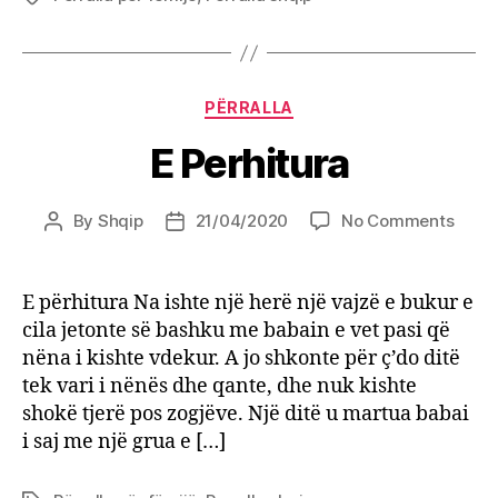
Categories
PËRRALLA
E Perhitura
on
By
Shqip
21/04/2020
No Comments
Post
Post
E
author
date
Perhi
E përhitura Na ishte një herë një vajzë e bukur e
cila jetonte së bashku me babain e vet pasi që
nëna i kishte vdekur. A jo shkonte për ç’do ditë
tek vari i nënës dhe qante, dhe nuk kishte
shokë tjerë pos zogjëve. Një ditë u martua babai
i saj me një grua e […]