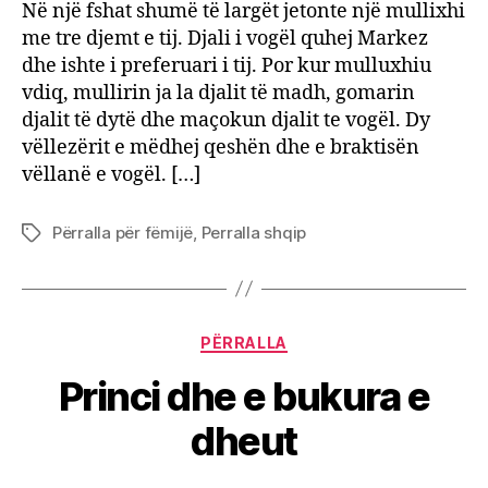
Cizm
Në një fshat shumë të largët jetonte një mullixhi
me tre djemt e tij. Djali i vogël quhej Markez
dhe ishte i preferuari i tij. Por kur mulluxhiu
vdiq, mullirin ja la djalit të madh, gomarin
djalit të dytë dhe maçokun djalit te vogël. Dy
vëllezërit e mëdhej qeshën dhe e braktisën
vëllanë e vogël. […]
Përralla për fëmijë
,
Perralla shqip
Tags
Categories
PËRRALLA
Princi dhe e bukura e
dheut