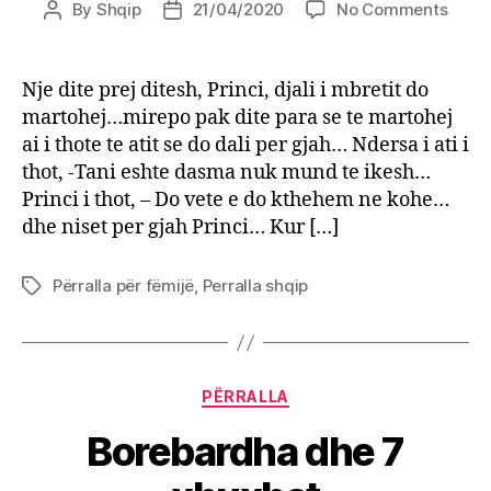
on
By
Shqip
21/04/2020
No Comments
Post
Post
Princi
author
date
dhe
e
Nje dite prej ditesh, Princi, djali i mbretit do
bukur
martohej…mirepo pak dite para se te martohej
e
ai i thote te atit se do dali per gjah… Ndersa i ati i
dheu
thot, -Tani eshte dasma nuk mund te ikesh…
Princi i thot, – Do vete e do kthehem ne kohe…
dhe niset per gjah Princi… Kur […]
Përralla për fëmijë
,
Perralla shqip
Tags
Categories
PËRRALLA
Borebardha dhe 7