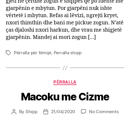
gjeti në çerdhe zogun e shqipes qe po luente me
gjarpënin e mbytun. Por gjarpëni nuk ishte
vërtetë i mbytun. Befas ai lëvizi, ngrejti kryet,
nxori thimthin dhe bani me pickue zogun. N’atë
ças djaloshi nxori harkun, dhe vrau me shigjetë
gjarpënin. Mandej ai mori zogun […]
Përralla për fëmijë
,
Perralla shqip
Tags
Categories
PËRRALLA
Macoku me Cizme
on
By
Shqip
21/04/2020
No Comments
Post
Post
Maco
author
date
me