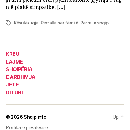
gruri i pjekur.Përtej pyllit banonte gjyshja e saj,
një plakë simpatike, […]
Kësulëkuqja
,
Përralla për fëmijë
,
Perralla shqip
Tags
KREU
LAJME
SHQIPËRIA
E ARDHMJA
JETË
DITURI
© 2026
Shqip.info
Up
↑
Politika e privatësisë