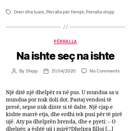
Dreri dhe luani
,
Përralla për fëmijë
,
Perralla shqip
Tags
Categories
PËRRALLA
Na ishte seç na ishte
on
By
Shqip
21/04/2020
No Comments
Post
Post
Na
author
date
ishte
seç
Një ditë një dhelpër ra në pus. U mundua sa u
na
mundua por nuk doli dot. Pastaj vendosi të
ishte
presë, sepse nuk dinte si të dalte. Një cjap e
kishte marrë etja, dhe erdhi tek pusi për të pirë
ujë. Aty pa dhelprën brenda, dhe e pyeti: – O
dhelpër, a është uji i mirë?Dhelpra filloi […]