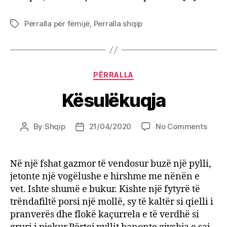
Përralla për fëmijë
,
Perralla shqip
Tags
Categories
PËRRALLA
Kësulëkuqja
on
By
Shqip
21/04/2020
No Comments
Post
Post
Kësul
author
date
Në një fshat gazmor të vendosur buzë një pylli,
jetonte një vogëlushe e hirshme me nënën e
vet. Ishte shumë e bukur. Kishte një fytyrë të
trëndafiltë porsi një mollë, sy të kaltër si qielli i
pranverës dhe flokë kaçurrela e të verdhë si