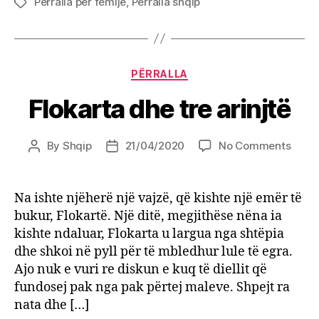
Përralla për fëmijë
,
Perralla shqip
Tags
Categories
PËRRALLA
Flokarta dhe tre arinjtë
on
By
Shqip
21/04/2020
No Comments
Post
Post
Floka
author
date
dhe
tre
Na ishte njëherë një vajzë, që kishte një emër të
arinjt
bukur, Flokartë. Një ditë, megjithëse nëna ia
kishte ndaluar, Flokarta u largua nga shtëpia
dhe shkoi në pyll për të mbledhur lule të egra.
Ajo nuk e vuri re diskun e kuq të diellit që
fundosej pak nga pak përtej maleve. Shpejt ra
nata dhe […]