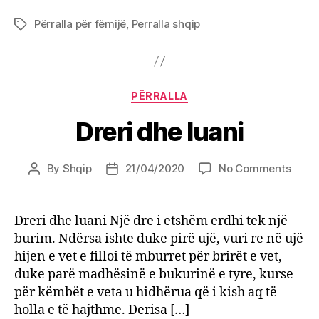
Përralla për fëmijë
,
Perralla shqip
Tags
Categories
PËRRALLA
Dreri dhe luani
on
By
Shqip
21/04/2020
No Comments
Post
Post
Dreri
author
date
dhe
luani
Dreri dhe luani Një dre i etshëm erdhi tek një
burim. Ndërsa ishte duke pirë ujë, vuri re në ujë
hijen e vet e filloi të mburret për brirët e vet,
duke parë madhësinë e bukurinë e tyre, kurse
për këmbët e veta u hidhërua që i kish aq të
holla e të hajthme. Derisa […]