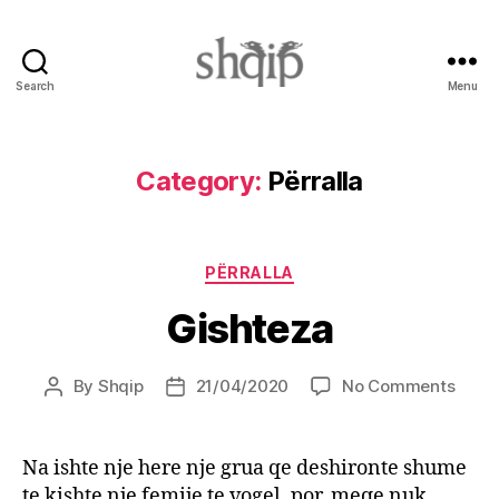
Search
Menu
Shqip.info
Category:
Përralla
Categories
PËRRALLA
Gishteza
on
By
Shqip
21/04/2020
No Comments
Post
Post
Gisht
author
date
Na ishte nje here nje grua qe deshironte shume
te kishte nje femije te vogel, por, meqe nuk