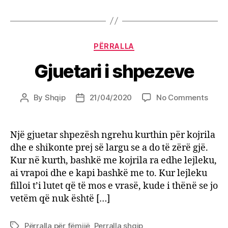
Categories
PËRRALLA
Gjuetari i shpezeve
on
By
Shqip
21/04/2020
No Comments
Post
Post
Gjuet
author
date
i
shpe
Një gjuetar shpezësh ngrehu kurthin për kojrila
dhe e shikonte prej së largu se a do të zërë gjë.
Kur në kurth, bashkë me kojrila ra edhe lejleku,
ai vrapoi dhe e kapi bashkë me to. Kur lejleku
filloi t’i lutet që të mos e vrasë, kude i thënë se jo
vetëm që nuk është […]
Përralla për fëmijë
,
Perralla shqip
Tags