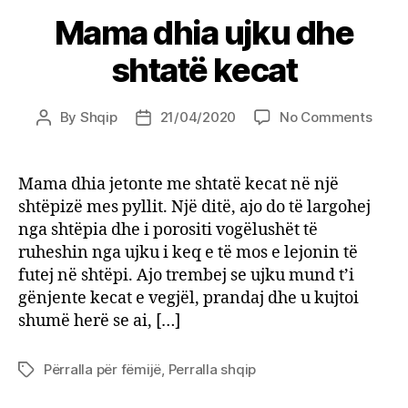
Mama dhia ujku dhe
shtatë kecat
on
By
Shqip
21/04/2020
No Comments
Post
Post
Mam
author
date
dhia
ujku
Mama dhia jetonte me shtatë kecat në një
dhe
shtëpizë mes pyllit. Një ditë, ajo do të largohej
shtat
nga shtëpia dhe i porositi vogëlushët të
kecat
ruheshin nga ujku i keq e të mos e lejonin të
futej në shtëpi. Ajo trembej se ujku mund t’i
gënjente kecat e vegjël, prandaj dhe u kujtoi
shumë herë se ai, […]
Përralla për fëmijë
,
Perralla shqip
Tags