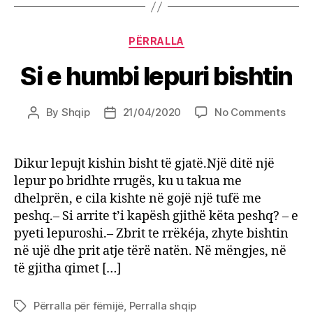
Categories
PËRRALLA
Si e humbi lepuri bishtin
on
By
Shqip
21/04/2020
No Comments
Post
Post
Si
author
date
e
humb
Dikur lepujt kishin bisht të gjatë.Një ditë një
lepuri
lepur po bridhte rrugës, ku u takua me
bishti
dhelprën, e cila kishte në gojë një tufë me
peshq.– Si arrite t’i kapësh gjithë këta peshq? – e
pyeti lepuroshi.– Zbrit te rrëkéja, zhyte bishtin
në ujë dhe prit atje tërë natën. Në mëngjes, në
të gjitha qimet […]
Përralla për fëmijë
,
Perralla shqip
Tags