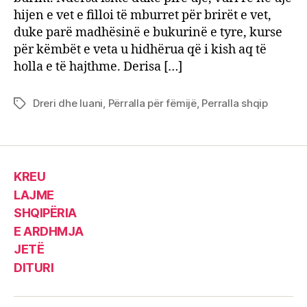
hijen e vet e filloi të mburret për brirët e vet,
duke parë madhësinë e bukurinë e tyre, kurse
për këmbët e veta u hidhërua që i kish aq të
holla e të hajthme. Derisa […]
Dreri dhe luani
,
Përralla për fëmijë
,
Perralla shqip
Tags
KREU
LAJME
SHQIPËRIA
E ARDHMJA
JETË
DITURI