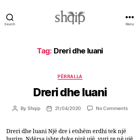
Search
Menu
Shqip.info
Tag:
Dreri dhe luani
Categories
PËRRALLA
Dreri dhe luani
on
By
Shqip
21/04/2020
No Comments
Post
Post
Dreri
author
date
dhe
luani
Dreri dhe luani Një dre i etshëm erdhi tek një
burim. Ndërsa ishte duke pirë ujë, vuri re në ujë