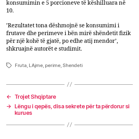
konsumimin e 5 porcioneve të këshilluara në
10.
’Rezultatet tona dëshmojnë se konsumimi i
frutave dhe perimeve i bën mirë shëndetit fizik
për një kohë të gjatë, po edhe atij mendor’,
shkruajnë autorët e studimit.
Fruta
,
LAjme
,
perime
,
Shendeti
Tags
←
Trojet Shqiptare
→
Lëngu i qepës, disa sekrete për ta përdorur si
kurues