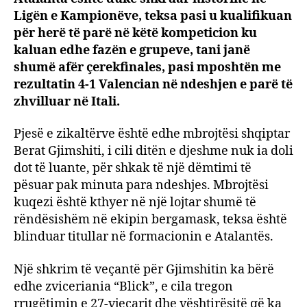
Ligën e Kampionëve, teksa pasi u kualifikuan
me
Atala
për herë të parë në këtë kompeticion ku
dikur
kaluan edhe fazën e grupeve, tani janë
ishte
shumë afër çerekfinales, pasi mposhtën me
pa
rezultatin 4-1 Valencian në ndeshjen e parë të
kontr
zhvilluar në Itali.
dhe
asku
Pjesë e zikaltërve është edhe mbrojtësi shqiptar
nuk
Berat Gjimshiti, i cili ditën e djeshme nuk ia doli
beso
dot të luante, për shkak të një dëmtimi të
pësuar pak minuta para ndeshjes. Mbrojtësi
kuqezi është kthyer në një lojtar shumë të
rëndësishëm në ekipin bergamask, teksa është
blinduar titullar në formacionin e Atalantës.
Një shkrim të veçantë për Gjimshitin ka bërë
edhe zviceriania “Blick”, e cila tregon
rrugëtimin e 27-vjeçarit dhe vështirësitë që ka