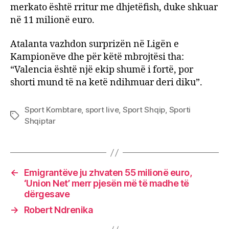
merkato është rritur me dhjetëfish, duke shkuar
në 11 milionë euro.
Atalanta vazhdon surprizën në Ligën e
Kampionëve dhe për këtë mbrojtësi tha:
“Valencia është një ekip shumë i fortë, por
shorti mund të na ketë ndihmuar deri diku”.
Sport Kombtare
,
sport live
,
Sport Shqip
,
Sporti
Tags
Shqiptar
←
Emigrantëve ju zhvaten 55 milionë euro,
‘Union Net’ merr pjesën më të madhe të
dërgesave
→
Robert Ndrenika