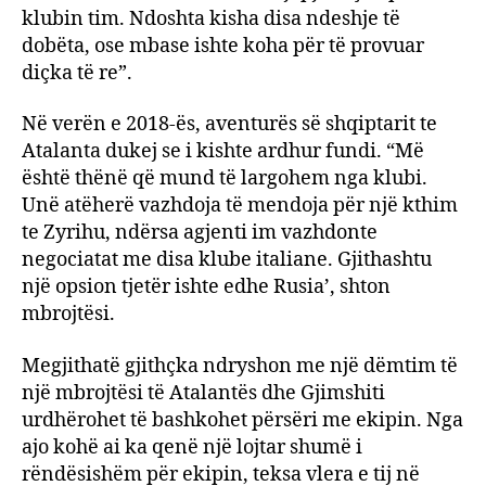
klubin tim. Ndoshta kisha disa ndeshje të
dobëta, ose mbase ishte koha për të provuar
diçka të re”.
Në verën e 2018-ës, aventurës së shqiptarit te
Atalanta dukej se i kishte ardhur fundi. “Më
është thënë që mund të largohem nga klubi.
Unë atëherë vazhdoja të mendoja për një kthim
te Zyrihu, ndërsa agjenti im vazhdonte
negociatat me disa klube italiane. Gjithashtu
një opsion tjetër ishte edhe Rusia’, shton
mbrojtësi.
Megjithatë gjithçka ndryshon me një dëmtim të
një mbrojtësi të Atalantës dhe Gjimshiti
urdhërohet të bashkohet përsëri me ekipin. Nga
ajo kohë ai ka qenë një lojtar shumë i
rëndësishëm për ekipin, teksa vlera e tij në