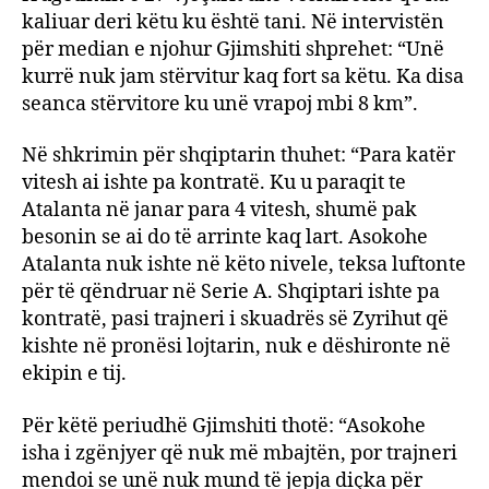
kaliuar deri këtu ku është tani. Në intervistën
për median e njohur Gjimshiti shprehet: “Unë
kurrë nuk jam stërvitur kaq fort sa këtu. Ka disa
seanca stërvitore ku unë vrapoj mbi 8 km”.
Në shkrimin për shqiptarin thuhet: “Para katër
vitesh ai ishte pa kontratë. Ku u paraqit te
Atalanta në janar para 4 vitesh, shumë pak
besonin se ai do të arrinte kaq lart. Asokohe
Atalanta nuk ishte në këto nivele, teksa luftonte
për të qëndruar në Serie A. Shqiptari ishte pa
kontratë, pasi trajneri i skuadrës së Zyrihut që
kishte në pronësi lojtarin, nuk e dëshironte në
ekipin e tij.
Për këtë periudhë Gjimshiti thotë: “Asokohe
isha i zgënjyer që nuk më mbajtën, por trajneri
mendoi se unë nuk mund të jepja diçka për