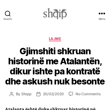
Search
Menu
Shqip.info
Categories
LAJME
Gjimshiti shkruan
historinë me Atalantën,
dikur ishte pa kontratë
dhe askush nuk besonte
on
By
Shqip
20/02/2020
No Comments
Post
Post
Gjims
author
date
shkr
Atalanta është duke shkruar historinë në
histo