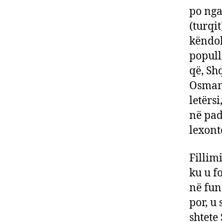
po nga
(turqit
këndoh
popull
që, Sh
Osmanë
letërsi
në pad
lexonte
Fillim
ku u f
në fun
por, u
shtete