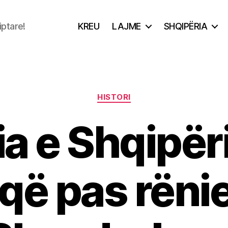
iptare!
KREU
LAJME
SHQIPËRIA
Categories
HISTORI
ia e Shqipër
 që pas rëni