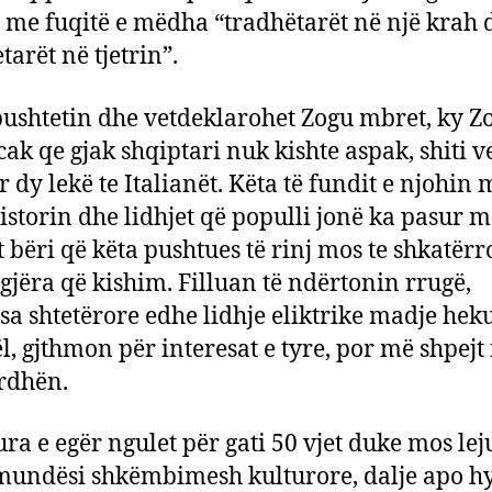
t me fuqitë e mëdha “tradhëtarët në një krah 
tarët në tjetrin”.
ushtetin dhe vetdeklarohet Zogu mbret, ky Z
cak qe gjak shqiptari nuk kishte aspak, shiti 
er dy lekë te Italianët. Këta të fundit e njohin 
istorin dhe lidhjet që populli jonë ka pasur m
t bëri që këta pushtues të rinj mos te shkatër
 gjëra që kishim. Filluan të ndërtonin rrugë,
sa shtetërore edhe lidhje eliktrike madje he
ël, gjthmon për interesat e tyre, por më shpejt
erdhën.
ura e egër ngulet për gati 50 vjet duke mos lej
mundësi shkëmbimesh kulturore, dalje apo hy