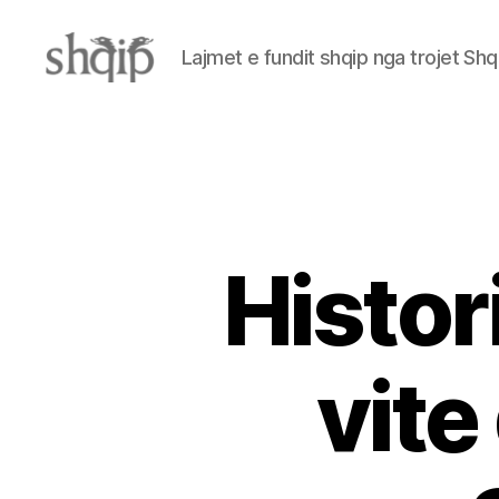
Lajmet e fundit shqip nga trojet Shq
Shqip.info
Histor
vite