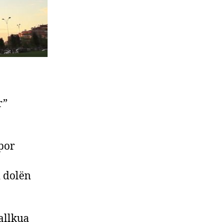
r”
 por
i dolën
allkua