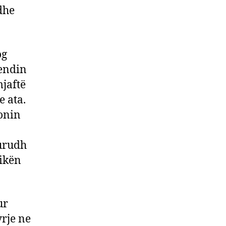
dhe
og
vendin
mjaftë
e ata.
ronin
kurudh
 ikën
ur
rje ne