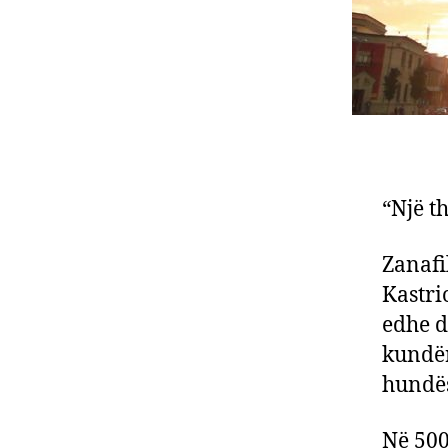
“Një t
Zanafi
Kastrio
edhe d
kundër
hundë
Në 500