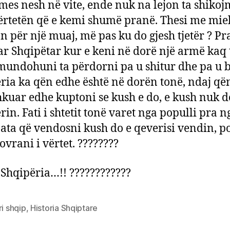
 mes nesh në vite, ende nuk na lejon ta shiko
vërtetën që e kemi shumë pranë. Thesi me miel
 për një muaj, më pas ku do gjesh tjetër ? Pra
r Shqipëtar kur e keni në dorë një armë kaq 
 mundohuni ta përdorni pa u shitur dhe pa u b
ria ka qën edhe është në dorën tonë, ndaj q
hkuar edhe kuptoni se kush e do, e kush nuk d
in. Fati i shtetit tonë varet nga populli pra ng
u ata që vendosni kush do e qeverisi vendin, p
ovrani i vërtet. ????????
 Shqipëria…!! ????????????
ri shqip
,
Historia Shqiptare