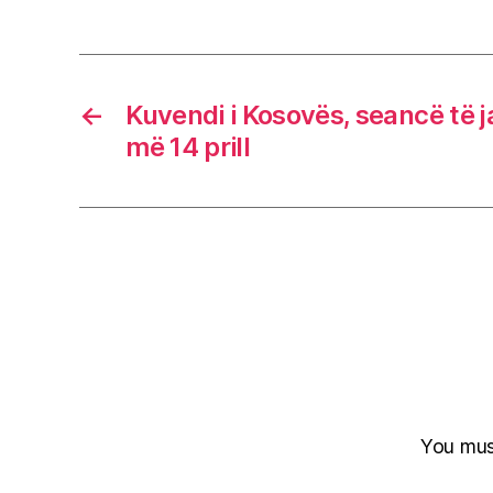
←
Kuvendi i Kosovës, seancë të
më 14 prill
You mu