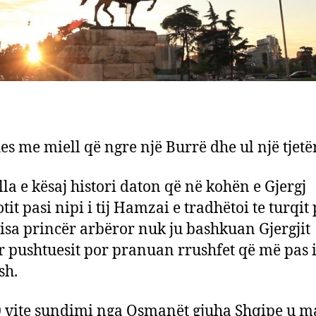
hes me miell që ngre një Burrë dhe ul një tjetë
lla e kësaj histori daton që në kohën e Gjergj
tit pasi nipi i tij Hamzai e tradhëtoi te turqit
isa princër arbëror nuk ju bashkuan Gjergjit
 pushtuesit por pranuan rrushfet që më pas 
sh.
 vite sundimi nga Osmanët gjuha Shqipe u m