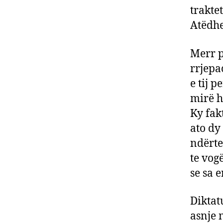
trakte
Atëdhe
Merr p
rrjepa
e tij p
mirë h
Ky fak
ato dy
ndërte
te vog
se sa 
Diktat
asnje 