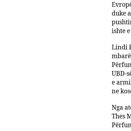
Evropë
duke a
pushti
ishte 
Lindi 
mbarëp
Përfun
UBD-së
e armi
ne kos
Nga atë
Thes M
Përfun