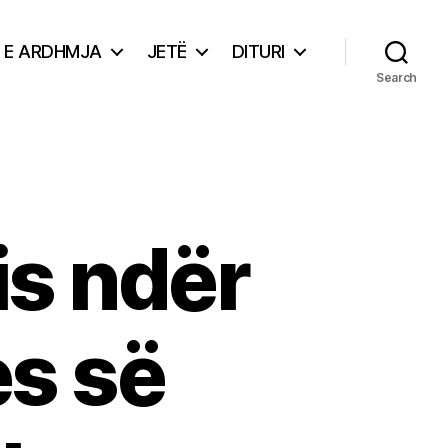
E ARDHMJA
JETË
DITURI
Search
is ndër
es së