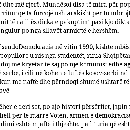
 dhe më gjerë. Mundësoi disa të mira për pop
rritur që ta forcojë ushtarakisht për tu mbroj
mit të radhës dicka e pakuptimt pasi kjo dikt
e ngulur po nga sllavët armiqtë e hershëm.
PseudoDemokracia në vitin 1990, kishte mbës
opullore u nis nga studentët, rinia Shqipëtar
doj me kryetar të saj po një komunist edhe ag
 serbe, i cili në kohën e luftës kosov-serbi n
kun me naftë dhe përndoqi shumë ushtarë të 
ovë.
her e deri sot, po ajo histori përsëritet, japin
iell për të marrë Votën, armën e demokracis
dimi është mjaftë i thjeshtë, padituria që ësh