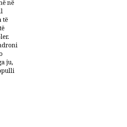
jmë në
l
 të
të
ler.
ëndroni
o
a ju,
opulli