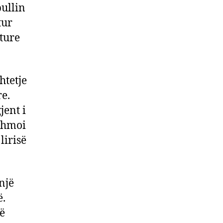
ullin
tur
ature
htetje
e.
jent i
dihmoi
lirisë
 një
ë.
të