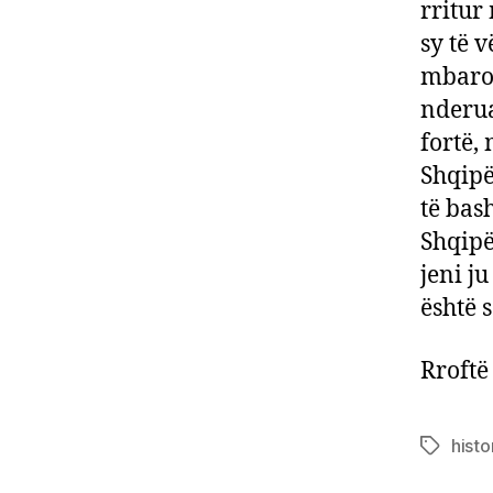
rritur
sy të 
mbaron
nderua
fortë,
Shqipë
të bas
Shqipër
jeni j
është s
Rroftë
histo
Tags