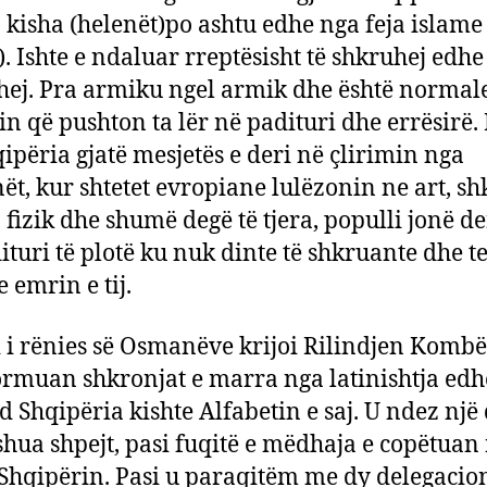
 kisha (helenët)po ashtu edhe nga feja islame
). Ishte e ndaluar rreptësisht të shkruhej edhe
ej. Pra armiku ngel armik dhe është normal
in që pushton ta lër në padituri dhe errësirë.
qipëria gjatë mesjetës e deri në çlirimin nga
t, kur shtetet evropiane lulëzonin ne art, sh
, fizik dhe shumë degë të tjera, populli jonë de
ituri të plotë ku nuk dinte të shkruante dhe t
 emrin e tij.
i i rënies së Osmanëve krijoi Rilindjen Kombë
ormuan shkronjat e marra nga latinishtja ed
d Shqipëria kishte Alfabetin e saj. U ndez një 
 shua shpejt, pasi fuqitë e mëdhaja e copëtuan
 Shqipërin. Pasi u paraqitëm me dy delegacio