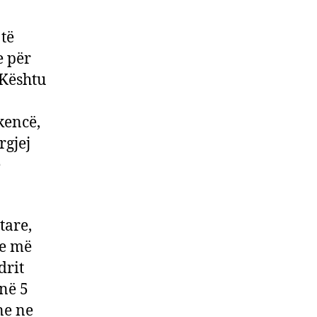
 të
e për
 Kështu
kencë,
rgjej
e
tare,
he më
drit
 në 5
ne ne