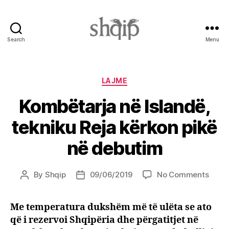
Search
Menu
Shqip.info
Categories
LAJME
Kombëtarja në Islandë,
tekniku Reja kërkon pikë
në debutim
on
By
Shqip
09/06/2019
No Comments
Post
Post
Komb
author
date
në
Me temperatura dukshëm më të ulëta se ato
Islan
që i rezervoi Shqipëria dhe përgatitjet në
tekni