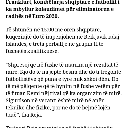
Reja
Frankfurt, kombëtarja shqiptare e futbollit i
kërko
ka mbyllur kolaudimet për eliminatoren e
pikë
radhës në Euro 2020.
në
debu
Të shtunën në 15:00 me orën shqiptare,
kuqezinjtë do të impenjohen në Reikjavik ndaj
Islandës, e treta përballje në grupin H të
fushatës kualifikuese.
“Shpresoj që në fushë të marrim një rezultat të
mirë. Kjo do të na jepte besim dhe do ti tregonte
futbollistëve që puna e tyre nuk shkoi dëm. Do
të më pëlqente që të hynim në fushë vetëm për
të fituar. Kemi nëj rival që ka organizim të mirë.
Sigurdson në vecanti është mirë në anën
teknike dhe fizike, por ne do të bëjmë lojën
tonë”, tha Reja.