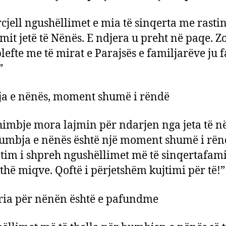
rcjell ngushëllimet e mia të sinqerta me rastin
mit jetë të Nënës. E ndjera u preht në paqe. Zo
lefte me të mirat e Parajsës e familjarëve ju f
”
a e nënës, moment shumë i rëndë
imbje mora lajmin për ndarjen nga jeta të n
mbja e nënës është një moment shumë i rën
tim i shpreh ngushëllimet më të sinqertafami
ithë miqve. Qoftë i përjetshëm kujtimi për të!”
ia për nënën është e pafundme