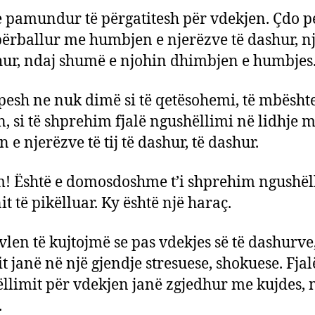
e pamundur të përgatitesh për vdekjen. Çdo 
përballur me humbjen e njerëzve të dashur, n
hur, ndaj shumë e njohin dhimbjen e humbjes
pesh ne nuk dimë si të qetësohemi, të mbësht
n, si të shprehim fjalë ngushëllimi në lidhje 
 e njerëzve të tij të dashur, të dashur.
! Është e domosdoshme t’i shprehim ngushë
t të pikëlluar. Ky është një haraç.
 vlen të kujtojmë se pas vdekjes së të dashurve
t janë në një gjendje stresuese, shokuese. Fjal
llimit për vdekjen janë zgjedhur me kujdes,
.