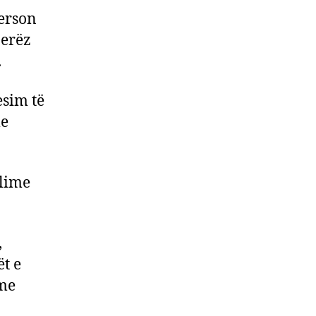
person
jerëz
.
esim të
me
llime
,
ët e
 me