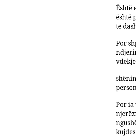
Është 
është 
të das
Por sh
ndjeri
vdekjen
shënim
personi
Por ia
njerëzi
ngushë
kujdes