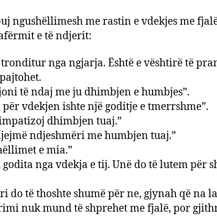
j ngushëllimesh me rastin e vdekjes me fjalë
afërmit e të ndjerit:
i tronditur nga ngjarja. Është e vështirë të pr
 pajtohet.
joni të ndaj me ju dhimbjen e humbjes”.
 për vdekjen ishte një goditje e tmerrshme”.
impatizoj dhimbjen tuaj.”
jejmë ndjeshmëri me humbjen tuaj.”
ëllimet e mia.”
 godita nga vdekja e tij. Unë do të lutem për s
eri do të thoshte shumë për ne, gjynah që na la
imi nuk mund të shprehet me fjalë, por gjit