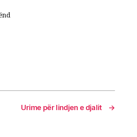
tënd
Urime për lindjen e djalit
→