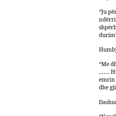
“Ju pë
ndërri
shpërb
durim
Humbj
“Me dh
……. Hu
emrin 
dhe gj
Dashur