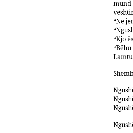
mund t
vështi
“Ne je
“Ngush
“Kjo ë
“Bëhu i
Lamtum
Shembu
Ngushë
Ngushë
Ngushë
Ngushë