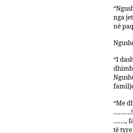
“Ngush
nga je
në paq
Ngushë
“I das
dhimbj
Ngushë
familje
“Me dh
……….! 
……., f
të tyre