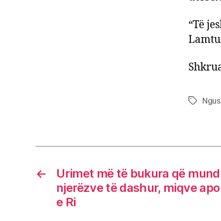
“Të je
Lamtu
Shkrua
Ngus
Tags
←
Urimet më të bukura që mund t
njerëzve të dashur, miqve apo
e Ri