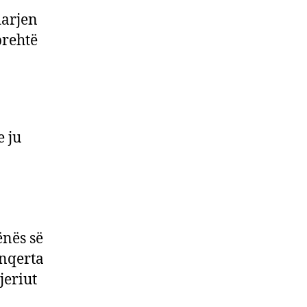
darjen
prehtë
e ju
ënës së
inqerta
jeriut