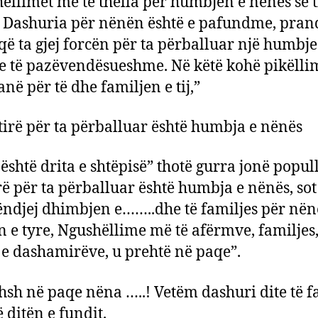
ëllimet më të thella për humbjen e nënës së ti
Dashuria për nënën është e pafundme, pran
që ta gjej forcën për ta përballuar një humbje
e të pazëvendësueshme. Në këtë kohë pikëllim
janë për të dhe familjen e tij,”
tirë për ta përballuar është humbja e nënës
është drita e shtëpisë” thotë gurra jonë popull
rë për ta përballuar është humbja e nënës, sot
ndjej dhimbjen e……..dhe të familjes për nën
n e tyre, Ngushëllime më të afërmve, familjes
e dashamirëve, u prehtë në paqe”.
hsh në paqe nëna …..! Vetëm dashuri dite të f
 ditën e fundit.