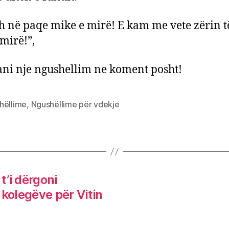
sh në paqe mike e mirë! E kam me vete zërin 
mirë!”,
ni nje ngushellim ne koment posht!
hëllime
,
Ngushëllime për vdekje
’i dërgoni
 kolegëve për Vitin