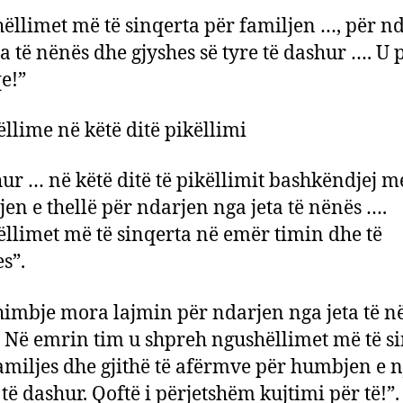
ëllimet më të sinqerta për familjen …, për n
ta të nënës dhe gjyshes së tyre të dashur …. U 
e!”
llime në këtë ditë pikëllimi
hur … në këtë ditë të pikëllimit bashkëndjej m
en e thellë për ndarjen nga jeta të nënës ….
llimet më të sinqerta në emër timin dhe të
s”.
imbje mora lajmin për ndarjen nga jeta të n
Në emrin tim u shpreh ngushëllimet më të s
amiljes dhe gjithë të afërmve për humbjen e n
 të dashur. Qoftë i përjetshëm kujtimi për të!”.