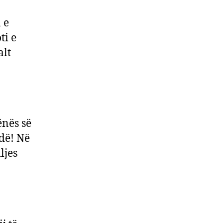
 e
ti e
alt
ënës së
dë! Në
ljes