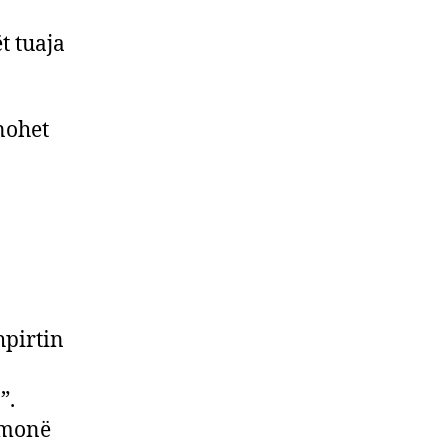
t tuaja
anohet
hpirtin
”.
hmonë