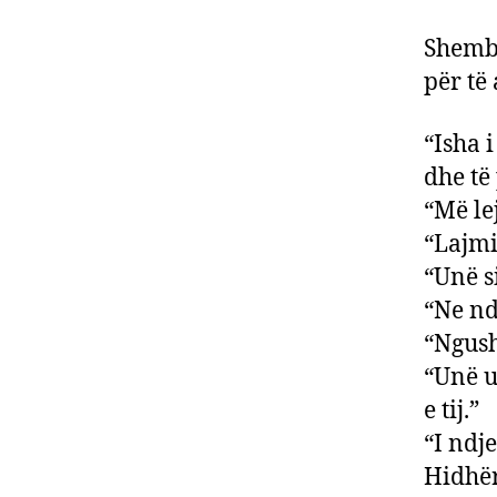
Shembu
për të 
“Isha 
dhe të
“Më le
“Lajmi
“Unë s
“Ne nd
“Ngush
“Unë u
e tij.”
“I ndj
Hidhër