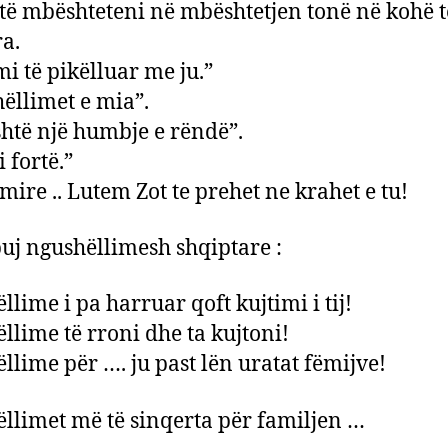
ë mbështeteni në mbështetjen tonë në kohë t
ra.
mi të pikëlluar me ju.”
ëllimet e mia”.
shtë një humbje e rëndë”.
 fortë.”
ire .. Lutem Zot te prehet ne krahet e tu!
j ngushëllimesh shqiptare :
llime i pa harruar qoft kujtimi i tij!
llime të rroni dhe ta kujtoni!
llime për …. ju past lën uratat fëmijve!
llimet më të sinqerta për familjen …