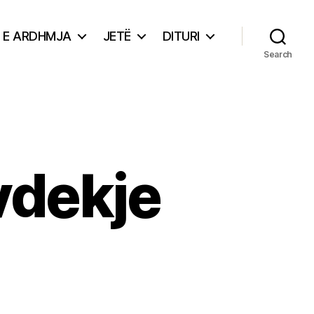
E ARDHMJA
JETË
DITURI
Search
vdekje
ushëllime
r
ekje