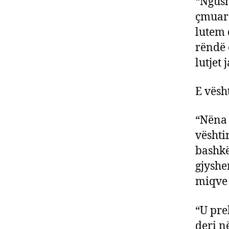
“Ngush
çmuar 
lutem 
rëndë 
lutjet 
E vësh
“Nëna 
vështi
bashkë
gjyshe
miqve 
“U pre
deri në