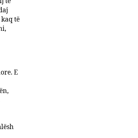
j të
daj
 kaq të
i,
ore. E
ën,
,
alësh