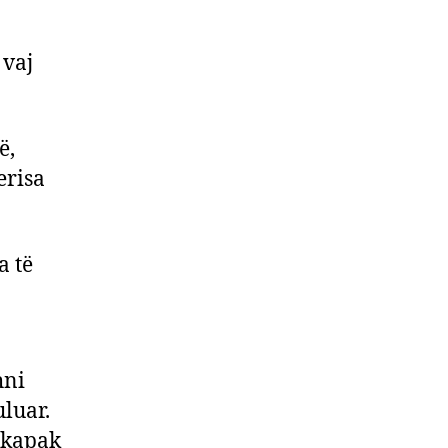
 vaj
ë,
erisa
a të
hni
uluar.
 kapak