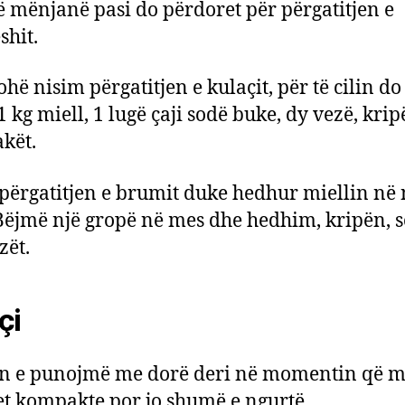
 mënjanë pasi do përdoret për përgatitjen e
shit.
hë nisim përgatitjen e kulaçit, për të cilin do 
1 kg miell, 1 lugë çaji sodë buke, dy vezë, kri
akët.
përgatitjen e brumit duke hedhur miellin në 
 Bëjmë një gropë në mes dhe hedhim, kripën, 
zët.
çi
n e punojmë me dorë deri në momentin që m
et kompakte por jo shumë e ngurtë.