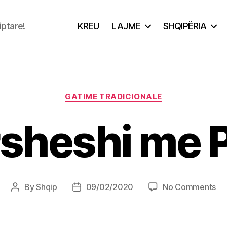
iptare!
KREU
LAJME
SHQIPËRIA
Categories
GATIME TRADICIONALE
sheshi me 
on
By
Shqip
09/02/2020
No Comments
Post
Post
Pë
author
date
m
Pu