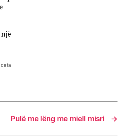
e
 një
eceta
Pulë me lëng me miell misri
→