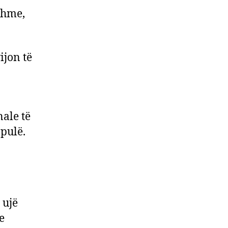
shme,
ijon të
ale të
 pulë.
 ujë
e