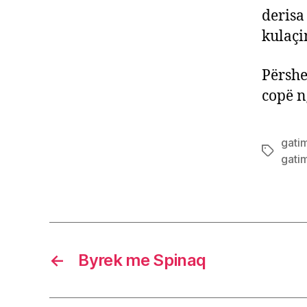
derisa
kulaçi
Përshe
copë n
gati
Tags
gatim
←
Byrek me Spinaq