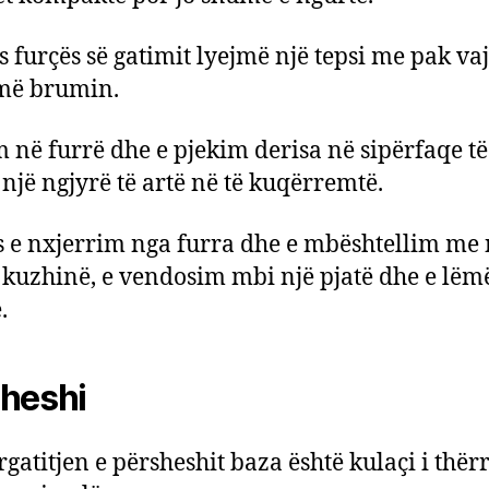
 furçës së gatimit lyejmë një tepsi me pak va
më brumin.
m në furrë dhe e pjekim derisa në sipërfaqe të
një ngjyrë të artë në të kuqërremtë.
 e nxjerrim nga furra dhe e mbështellim me 
 kuzhinë, e vendosim mbi një pjatë dhe e lëmë
.
heshi
rgatitjen e përsheshit baza është kulaçi i thë