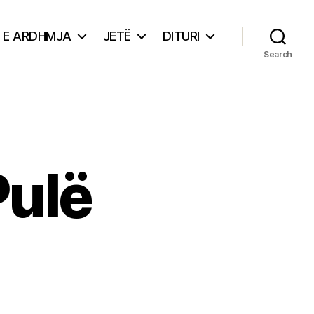
E ARDHMJA
JETË
DITURI
Search
Pulë
rsheshi
e
lë