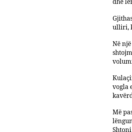
dhe lë
Gjitha
ulliri
Në një
shtojm
volumi 
Kulaçi
vogla 
kavërd
Më pas
lëngun
Shtoni