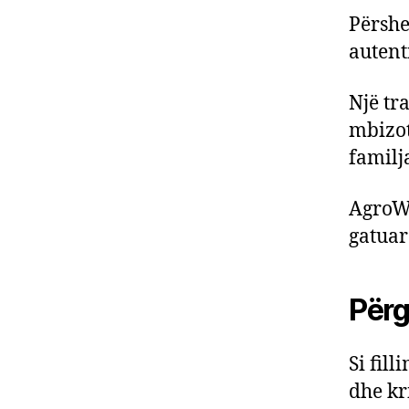
Përshe
autent
Një tr
mbizot
familj
AgroWe
gatuar
Përg
Si fil
dhe kri