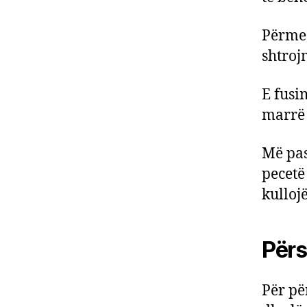
Përmes
shtroj
E fusi
marrë 
Më pas
pecetë
kullojë
Përs
Për pë