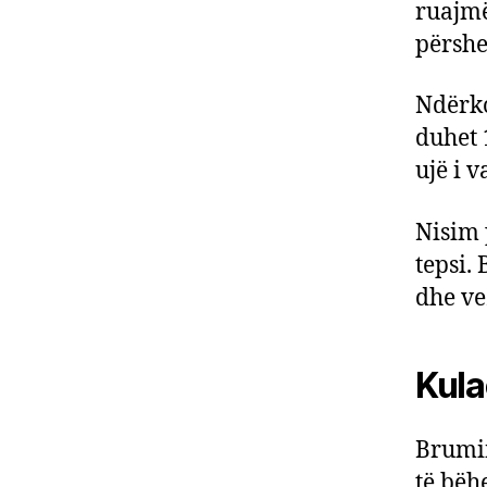
ruajmë
përshe
Ndërko
duhet 
ujë i v
Nisim 
tepsi.
dhe ve
Kula
Brumi
të bëh