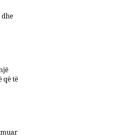
j dhe
një
 që të
rrmuar