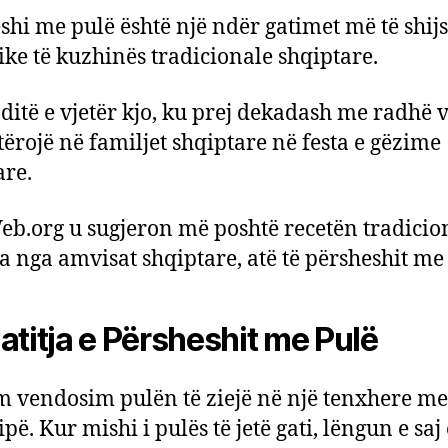
shi me pulë është një ndër gatimet më të shij
ike të kuzhinës tradicionale shqiptare.
aditë e vjetër kjo, ku prej dekadash me radhë v
ërojë në familjet shqiptare në festa e gëzime
are.
b.org u sugjeron më poshtë recetën tradicion
a nga amvisat shqiptare, atë të përsheshit me
atitja e Përsheshit me Pulë
lim vendosim pulën të ziejë në një tenxhere me
pë. Kur mishi i pulës të jetë gati, lëngun e saj 