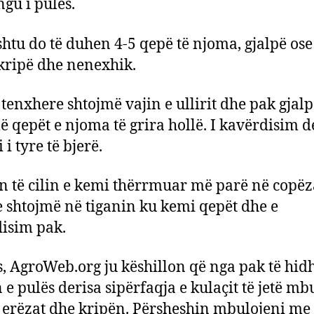
ngu i pulës.
shtu do të duhen 4-5 qepë të njoma, gjalpë ose
, kripë dhe nenexhik.
 tenxhere shtojmë vajin e ullirit dhe pak gjalp
ë qepët e njoma të grira hollë. I kavërdisim d
i tyre të bjerë.
n të cilin e kemi thërrmuar më parë në copëz
e shtojmë në tiganin ku kemi qepët dhe e
isim pak.
, AgroWeb.org ju këshillon që nga pak të hid
 e pulës derisa sipërfaqja e kulaçit të jetë mb
 erëzat dhe kripën. Përsheshin mbulojeni me