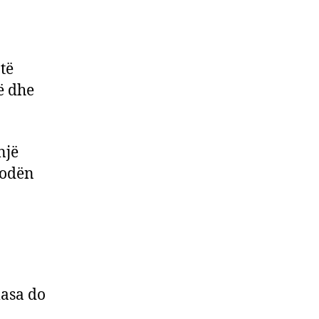
të
pë dhe
një
sodën
asa do