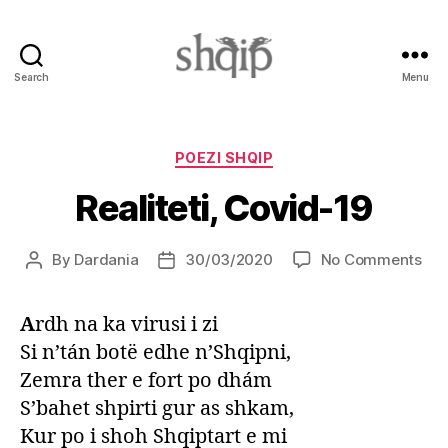
Search
Menu
Shqip.info
Categories
POEZI SHQIP
Realiteti, Covid-19
on
By
Dardania
30/03/2020
No Comments
Post
Post
Real
author
date
Cov
A
rdh na ka virusi i zi
19
Si n’tán botë edhe n’Shqipni,
Zemra ther e fort po dhám
S’bahet shpirti gur as shkam,
Kur po i shoh Shqiptart e mi