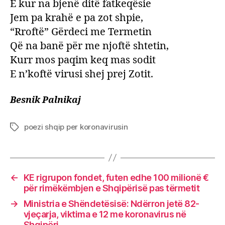
E kur na bjenë ditë fatkeqësie
Jem pa krahë e pa zot shpie,
“Rroftë” Gërdeci me Termetin
Që na banë për me njoftë shtetin,
Kurr mos paqim keq mas sodit
E n’koftë virusi shej prej Zotit.
Besnik Palnikaj
poezi shqip per koronavirusin
Tags
←
KE rigrupon fondet, futen edhe 100 milionë €
për rimëkëmbjen e Shqipërisë pas tërmetit
→
Ministria e Shëndetësisë: Ndërron jetë 82-
vjeçarja, viktima e 12 me koronavirus në
Shqipëri