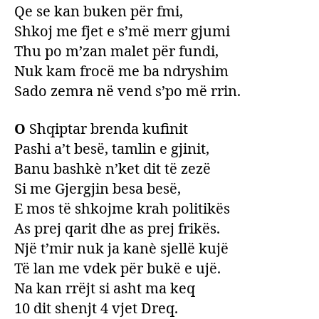
Qe se kan buken për fmi,
Shkoj me fjet e s’më merr gjumi
Thu po m’zan malet për fundi,
Nuk kam frocë me ba ndryshim
Sado zemra në vend s’po më rrin.
O
Shqiptar brenda kufinit
Pashi a’t besë, tamlin e gjinit,
Banu bashkè n’ket dit të zezë
Si me Gjergjin besa besë,
E mos të shkojme krah politikës
As prej qarit dhe as prej frikës.
Një t’mir nuk ja kanè sjellë kujë
Të lan me vdek për bukë e ujë.
Na kan rrëjt si asht ma keq
10 dit shenjt 4 vjet Dreq.