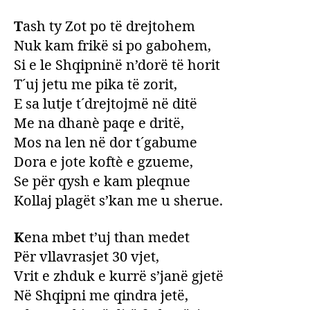
T
ash ty Zot po të drejtohem
Nuk kam frikë si po gabohem,
Si e le Shqipninë n’dorë të horit
T´uj jetu me pika të zorit,
E sa lutje t´drejtojmë në ditë
Me na dhanè paqe e dritë,
Mos na len në dor t´gabume
Dora e jote koftè e gzueme,
Se për qysh e kam pleqnue
Kollaj plagët s’kan me u sherue.
K
ena mbet t’uj than medet
Për vllavrasjet 30 vjet,
Vrit e zhduk e kurrë s’janë gjetë
Në Shqipni me qindra jetë,