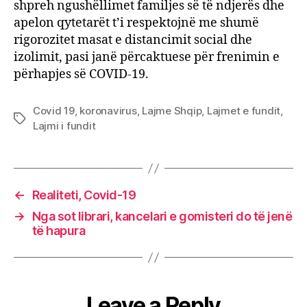
shpreh ngushëllimet familjes së të ndjerës dhe
apelon qytetarët t’i respektojnë me shumë
rigorozitet masat e distancimit social dhe
izolimit, pasi janë përcaktuese për frenimin e
përhapjes së COVID-19.
Covid 19
,
koronavirus
,
Lajme Shqip
,
Lajmet e fundit
,
Tags
Lajmi i fundit
←
Realiteti, Covid-19
→
Nga sot librari, kancelari e gomisteri do të jenë
të hapura
Leave a Reply