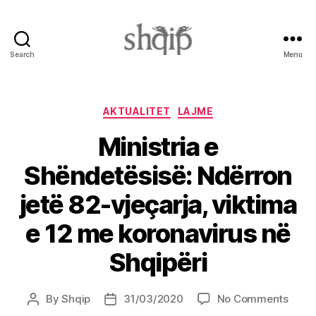
Search
Menu
Shqip.info
Categories
AKTUALITET
LAJME
Ministria e
Shëndetësisë: Ndërron
jetë 82-vjeçarja, viktima
e 12 me koronavirus në
Shqipëri
on
By
Shqip
31/03/2020
No Comments
Post
Post
Minis
author
date