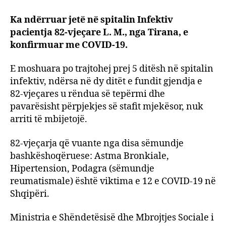
e
Ka ndërruar jetë në spitalin Infektiv
Shënd
pacientja 82-vjeçare L. M., nga Tirana, e
Ndër
jetë
konfirmuar me COVID-19.
82-
vjeça
E moshuara po trajtohej prej 5 ditësh në spitalin
vikti
infektiv, ndërsa në dy ditët e fundit gjendja e
e
82-vjeçares u rëndua së tepërmi dhe
12
pavarësisht përpjekjes së stafit mjekësor, nuk
me
arriti të mbijetojë.
koron
në
82-vjeçarja që vuante nga disa sëmundje
Shqip
bashkëshoqëruese: Astma Bronkiale,
Hipertension, Podagra (sëmundje
reumatismale) është viktima e 12 e COVID-19 në
Shqipëri.
Ministria e Shëndetësisë dhe Mbrojtjes Sociale i